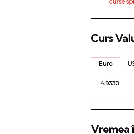
curse sp
Curs Valu
Euro
U
4.9330
Vremea în