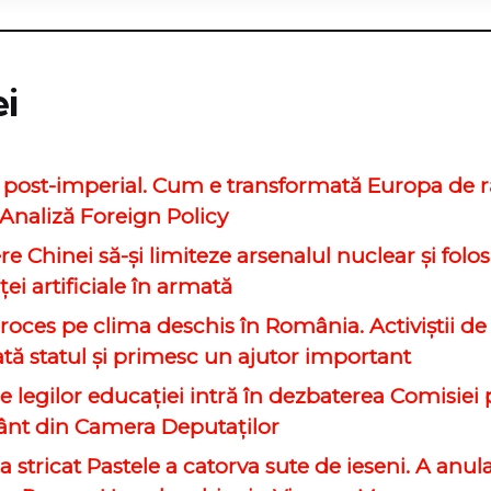
ei
 post-imperial. Cum e transformată Europa de r
 Analiză Foreign Policy
 Chinei să-şi limiteze arsenalul nuclear şi folos
ţei artificiale în armată
roces pe clima deschis în România. Activiștii d
ată statul și primesc un ajutor important
e legilor educaţiei intră în dezbaterea Comisiei
nt din Camera Deputaţilor
a stricat Pastele a catorva sute de ieseni. A anulat