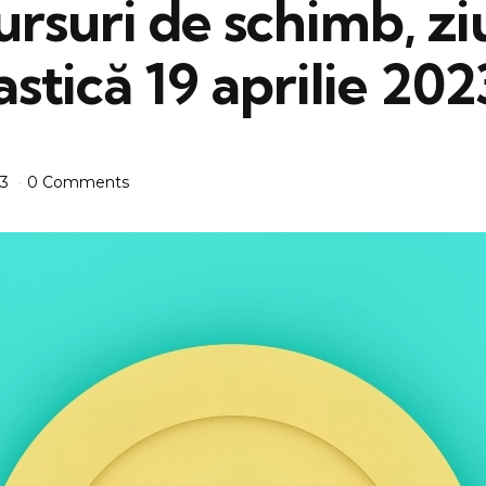
 cursuri de schimb, zi
tică 19 aprilie 202
23
0 Comments