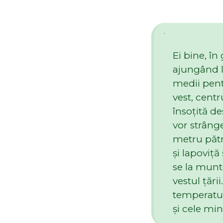
Ei bine, în
ajungând l
medii pent
vest, centr
însoţită de
vor strânge
metru pătra
şi lapoviţă
se la munte
vestul ţări
temperatur
şi cele mi