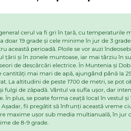
 general cerul va fi gri în ţară, cu temperaturile
a doar 19 grade şi cele minime în jur de 3 grade
ru această perioadă. Ploile se vor auzi îndeosebi
ul ţării şi în zonele muntoase, iar mai târziu în s
seori de descărcări electrice. În Muntenia şi Do
 cantităţi mai mari de apă, ajungând până la 25 
t. La altitudini de peste 1700 de metri, se pot o
 şi fulgi de zăpadă. Vântul va sufla ușor, dar inte
. În plus, se poate forma ceaţă local în vestul şi
i. Aşadar, fii pregătit să înfrunţi această vreme c
e maxime uşor sub media multianuală, în jur d
nime de 8-9 grade.