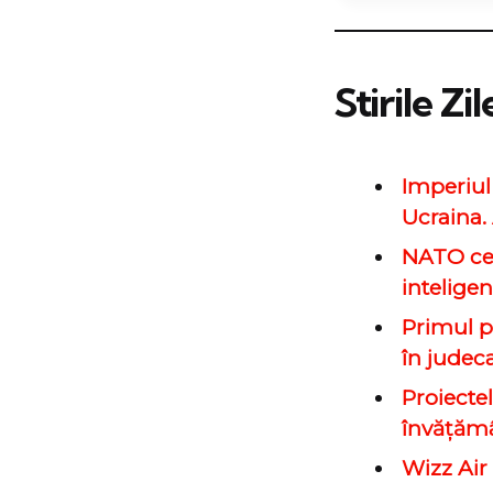
Stirile Zil
Imperiul
Ucraina.
NATO cere
inteligen
Primul p
în judec
Proiectel
învăţămâ
Wizz Air 