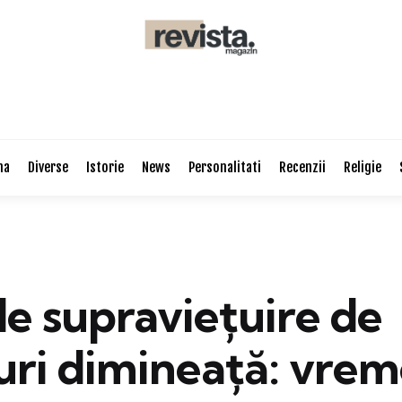
na
Diverse
Istorie
News
Personalitati
Recenzii
Religie
de supraviețuire de
uri dimineață: vrem