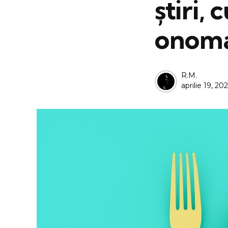
știri,
onomas
Posted
R.M.
aprilie 19, 20
by