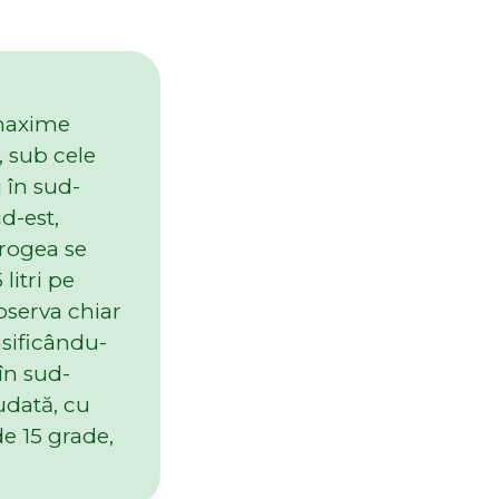
 maxime
, sub cele
 în sud-
ud-est,
brogea se
litri pe
bserva chiar
nsificându-
 în sud-
iudată, cu
e 15 grade,