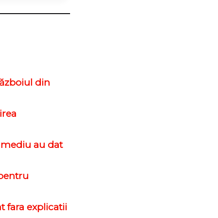
ăzboiul din
irea
e mediu au dat
 pentru
 fara explicatii