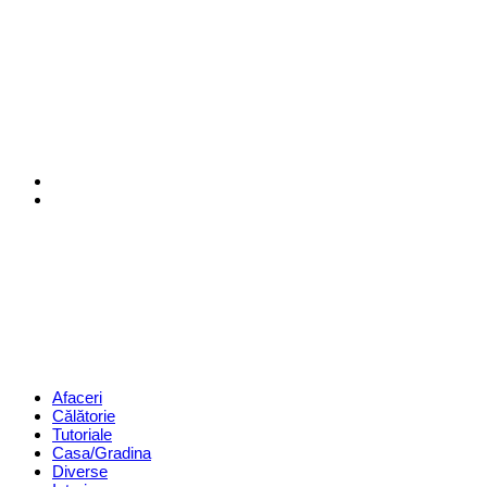
Menu
Search
Revista
Magazin
Menu
Afaceri
Călătorie
Tutoriale
Casa/Gradina
Diverse