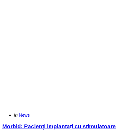
Categories
Posted
in
News
in
Morbid: Pacienți implantați cu stimulatoare