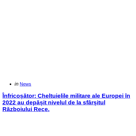
Categories
Posted
in
News
in
Înfricoșător: Cheltuielile militare ale Europei în
2022 au depășit nivelul de la sfârșitul
Războiului Rece.