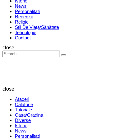
Istorie
News
Personalitati
Recenzii
Religie
Stil De Viaţă/Sănătate
Tehnologie
Contact
Search
close
Search
Search
for:
Revista
Magazin
close
Afaceri
Călătorie
Tutoriale
Casa/Gradina
Diverse
Istorie
News
Personalitati