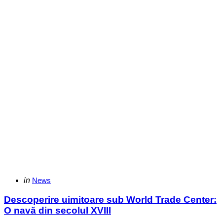
Categories
Posted
in
News
in
Descoperire uimitoare sub World Trade Center:
O navă din secolul XVIII