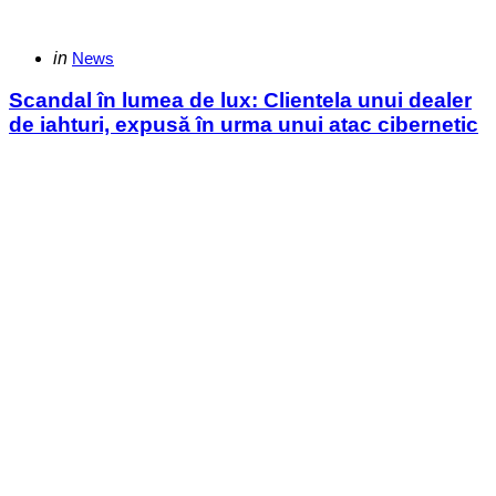
Categories
Posted
in
News
in
Scandal în lumea de lux: Clientela unui dealer
de iahturi, expusă în urma unui atac cibernetic