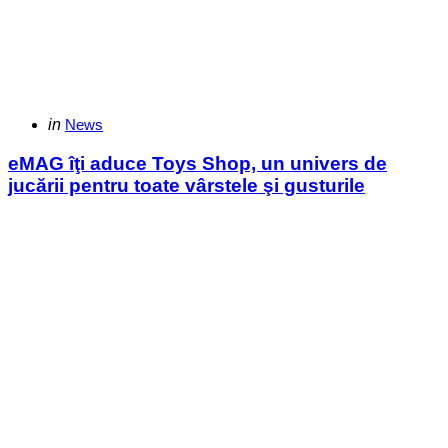
Categories
Posted
in
News
in
eMAG îţi aduce Toys Shop, un univers de
jucării pentru toate vârstele şi gusturile