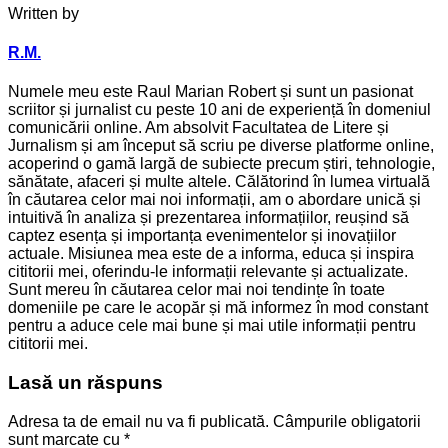
Written by
R.M.
Numele meu este Raul Marian Robert și sunt un pasionat
scriitor și jurnalist cu peste 10 ani de experiență în domeniul
comunicării online. Am absolvit Facultatea de Litere și
Jurnalism și am început să scriu pe diverse platforme online,
acoperind o gamă largă de subiecte precum știri, tehnologie,
sănătate, afaceri și multe altele. Călătorind în lumea virtuală
în căutarea celor mai noi informații, am o abordare unică și
intuitivă în analiza și prezentarea informațiilor, reușind să
captez esența și importanța evenimentelor și inovațiilor
actuale. Misiunea mea este de a informa, educa și inspira
cititorii mei, oferindu-le informații relevante și actualizate.
Sunt mereu în căutarea celor mai noi tendințe în toate
domeniile pe care le acopăr și mă informez în mod constant
pentru a aduce cele mai bune și mai utile informații pentru
cititorii mei.
Lasă un răspuns
Adresa ta de email nu va fi publicată.
Câmpurile obligatorii
sunt marcate cu
*