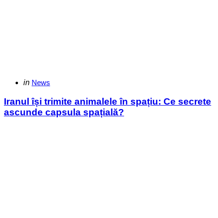
Categories
Posted
in
News
in
Iranul își trimite animalele în spațiu: Ce secrete
ascunde capsula spațială?