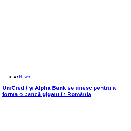
Categories
Posted
in
News
in
UniCredit şi Alpha Bank se unesc pentru a
forma o bancă gigant în România