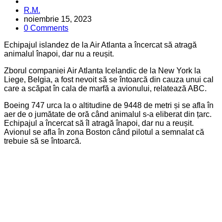
Posted
R.M.
by
noiembrie 15, 2023
0 Comments
Echipajul islandez de la Air Atlanta a încercat să atragă
animalul înapoi, dar nu a reușit.
Zborul companiei Air Atlanta Icelandic de la New York la
Liege, Belgia, a fost nevoit să se întoarcă din cauza unui cal
care a scăpat în cala de marfă a avionului, relatează ABC.
Boeing 747 urca la o altitudine de 9448 de metri și se afla în
aer de o jumătate de oră când animalul s-a eliberat din țarc.
Echipajul a încercat să îl atragă înapoi, dar nu a reușit.
Avionul se afla în zona Boston când pilotul a semnalat că
trebuie să se întoarcă.