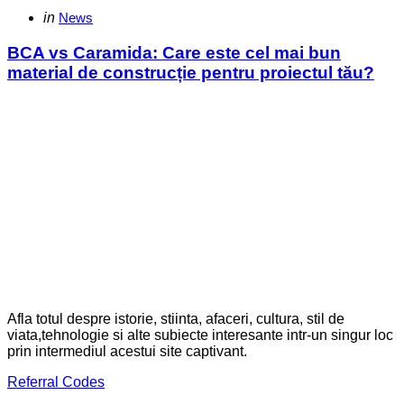
Categories
Posted
in
News
in
BCA vs Caramida: Care este cel mai bun
material de construcție pentru proiectul tău?
Afla totul despre istorie, stiinta, afaceri, cultura, stil de
viata,tehnologie si alte subiecte interesante intr-un singur loc
prin intermediul acestui site captivant.
Referral Codes