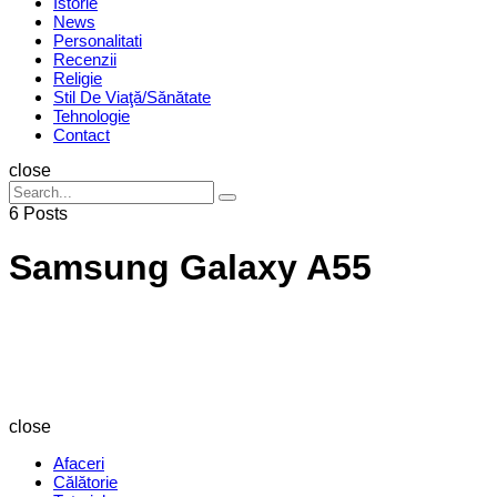
Istorie
News
Personalitati
Recenzii
Religie
Stil De Viaţă/Sănătate
Tehnologie
Contact
Search
close
Search
Search
for:
6 Posts
Samsung Galaxy A55
Revista
Magazin
close
Afaceri
Călătorie