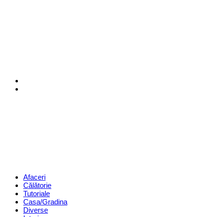
Menu
Search
Revista
Magazin
Menu
Afaceri
Călătorie
Tutoriale
Casa/Gradina
Diverse