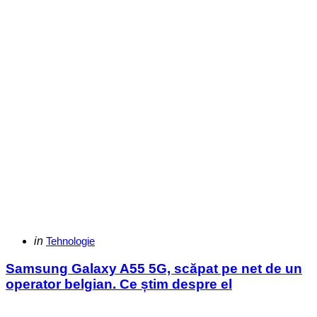
Categories
Posted
in
Tehnologie
in
Samsung Galaxy A55 5G, scăpat pe net de un
operator belgian. Ce știm despre el