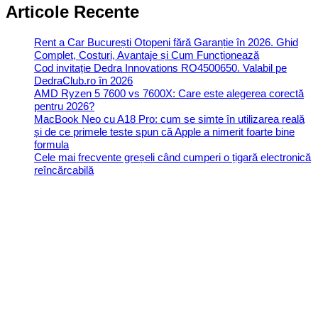
Articole Recente
Rent a Car București Otopeni fără Garanție în 2026. Ghid
Complet, Costuri, Avantaje și Cum Funcționează
Cod invitație Dedra Innovations RO4500650. Valabil pe
DedraClub.ro în 2026
AMD Ryzen 5 7600 vs 7600X: Care este alegerea corectă
pentru 2026?
MacBook Neo cu A18 Pro: cum se simte în utilizarea reală
și de ce primele teste spun că Apple a nimerit foarte bine
formula
Cele mai frecvente greșeli când cumperi o țigară electronică
reîncărcabilă