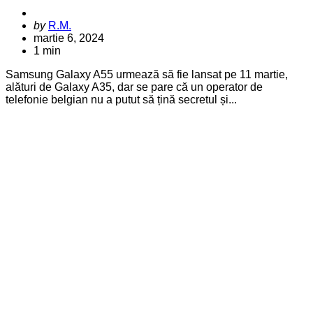
Posted
by
R.M.
by
martie 6, 2024
1 min
Samsung Galaxy A55 urmează să fie lansat pe 11 martie,
alături de Galaxy A35, dar se pare că un operator de
telefonie belgian nu a putut să țină secretul și...