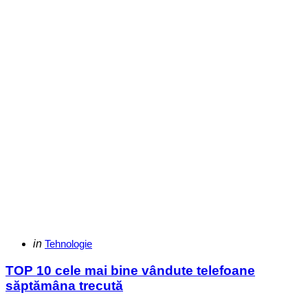
Categories
Posted
in
Tehnologie
in
TOP 10 cele mai bine vândute telefoane
săptămâna trecută