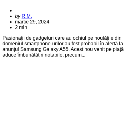
Posted
by
R.M.
by
martie 29, 2024
2 min
Pasionații de gadgeturi care au ochiul pe noutățile din
domeniul smartphone-urilor au fost probabil în alertă la
anunțul Samsung Galaxy A55. Acest nou venit pe piață
aduce îmbunătățiri notabile, precum...