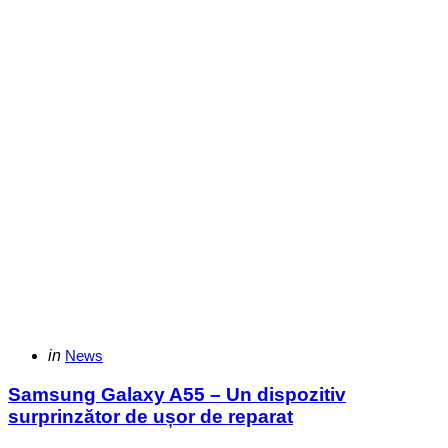
Categories
Posted
in
News
in
Samsung Galaxy A55 – Un dispozitiv
surprinzător de ușor de reparat