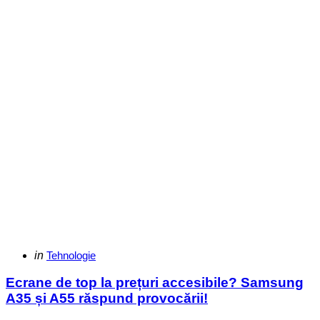
Categories
Posted
in
Tehnologie
in
Ecrane de top la prețuri accesibile? Samsung
A35 și A55 răspund provocării!