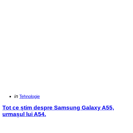
Categories
Posted
in
Tehnologie
in
Tot ce știm despre Samsung Galaxy A55,
urmașul lui A54.