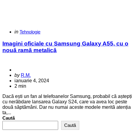
Categories
Posted
in
Tehnologie
in
Imagini oficiale cu Samsung Galaxy A55, cu o
nouă ramă metalică
Posted
by
R.M.
by
ianuarie 4, 2024
2 min
Dacă ești un fan al telefoanelor Samsung, probabil că aștepți
cu nerăbdare lansarea Galaxy S24, care va avea loc peste
două săptămâni. Dar nu numai aceste modele merită atenția
ta,...
Caută
Caută