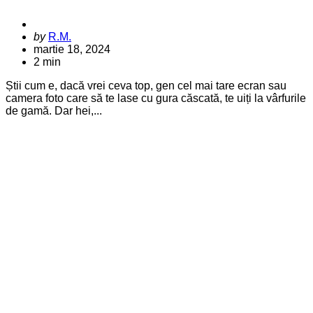
Posted
by
R.M.
by
martie 18, 2024
2 min
Știi cum e, dacă vrei ceva top, gen cel mai tare ecran sau
camera foto care să te lase cu gura căscată, te uiți la vârfurile
de gamă. Dar hei,...