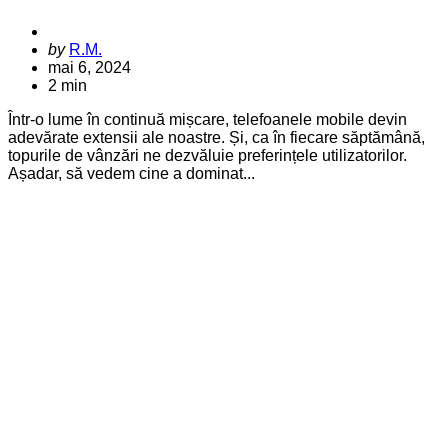
Posted
by
R.M.
by
mai 6, 2024
2 min
Într-o lume în continuă mișcare, telefoanele mobile devin
adevărate extensii ale noastre. Și, ca în fiecare săptămână,
topurile de vânzări ne dezvăluie preferințele utilizatorilor.
Așadar, să vedem cine a dominat...