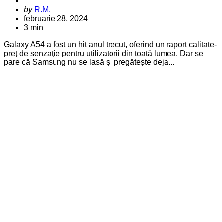
Posted
by
R.M.
by
februarie 28, 2024
3 min
Galaxy A54 a fost un hit anul trecut, oferind un raport calitate-
preț de senzație pentru utilizatorii din toată lumea. Dar se
pare că Samsung nu se lasă și pregătește deja...