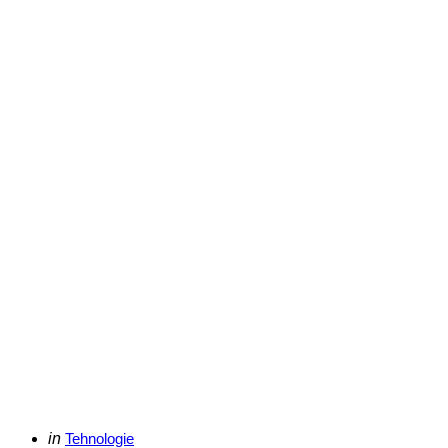
Categories
Posted
in
Tehnologie