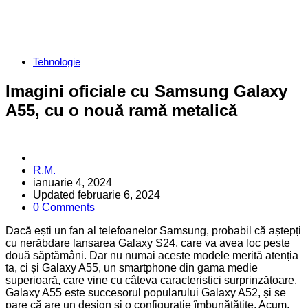
Categories
Tehnologie
Imagini oficiale cu Samsung Galaxy
A55, cu o nouă ramă metalică
Posted
R.M.
by
ianuarie 4, 2024
Updated
februarie 6, 2024
0 Comments
Dacă ești un fan al telefoanelor Samsung, probabil că aștepți
cu nerăbdare lansarea Galaxy S24, care va avea loc peste
două săptămâni. Dar nu numai aceste modele merită atenția
ta, ci și Galaxy A55, un smartphone din gama medie
superioară, care vine cu câteva caracteristici surprinzătoare.
Galaxy A55 este succesorul popularului Galaxy A52, și se
pare că are un design și o configurație îmbunătățite. Acum,