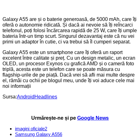
Galaxy A55 are și o baterie generoasă, de 5000 mAh, care îți
oferă o autonomie ridicată. Și dacă ai nevoie să îți reîncarci
telefonul, poți folosi încărcarea rapidă de 25 W, care îți umple
bateria într-un timp scurt. Singurul dezavantaj este că nu vei
primi un adaptor în cutie, ci va trebui să îl cumperi separat.
Galaxy A55 este un smartphone care îți oferă un raport
excelent între calitate și preț. Cu un design metalic, un ecran
OLED, un procesor Exynos cu grafică AMD și o cameră foto
triplă, acesta este un telefon care se poate măsura cu
flagship-urile de pe piață. Dacă vrei să afli mai multe despre
el, rămâi cu ochii pe blogul meu, unde îți voi aduce cele mai
noi informații
Sursa:
AndroidHeadlines
Urmărește-ne și pe
Google News
imagini oficiale
2
Samsung Galaxy A55
6