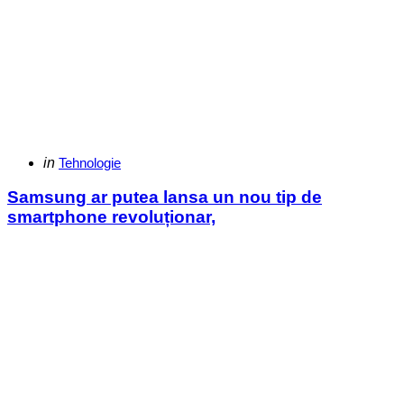
Categories
Posted
in
Tehnologie
in
Samsung ar putea lansa un nou tip de
smartphone revoluționar,