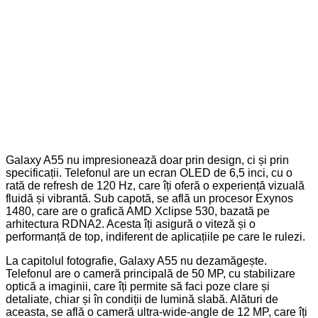
Galaxy A55 nu impresionează doar prin design, ci și prin
specificații. Telefonul are un ecran OLED de 6,5 inci, cu o
rată de refresh de 120 Hz, care îți oferă o experiență vizuală
fluidă și vibrantă. Sub capotă, se află un procesor Exynos
1480, care are o grafică AMD Xclipse 530, bazată pe
arhitectura RDNA2. Acesta îți asigură o viteză și o
performanță de top, indiferent de aplicațiile pe care le rulezi.
La capitolul fotografie, Galaxy A55 nu dezamăgește.
Telefonul are o cameră principală de 50 MP, cu stabilizare
optică a imaginii, care îți permite să faci poze clare și
detaliate, chiar și în condiții de lumină slabă. Alături de
aceasta, se află o cameră ultra-wide-angle de 12 MP, care îți