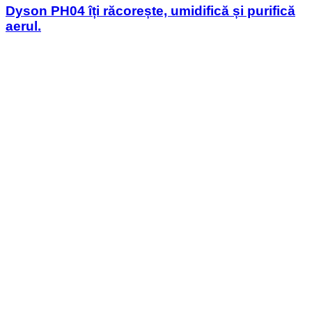
Dyson PH04 îți răcorește, umidifică și purifică
aerul.