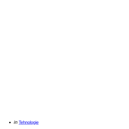
Categories
Posted
in
Tehnologie
in