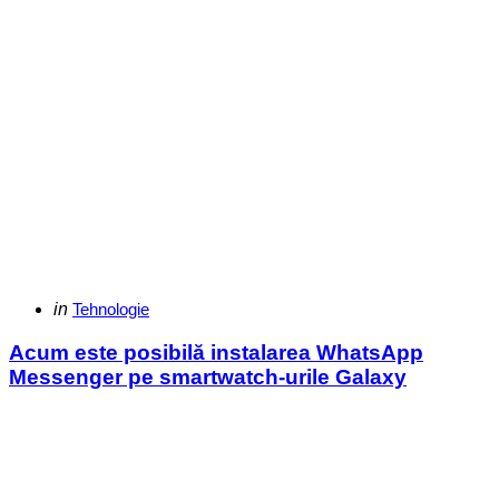
Categories
Posted
in
Tehnologie
in
Acum este posibilă instalarea WhatsApp
Messenger pe smartwatch-urile Galaxy