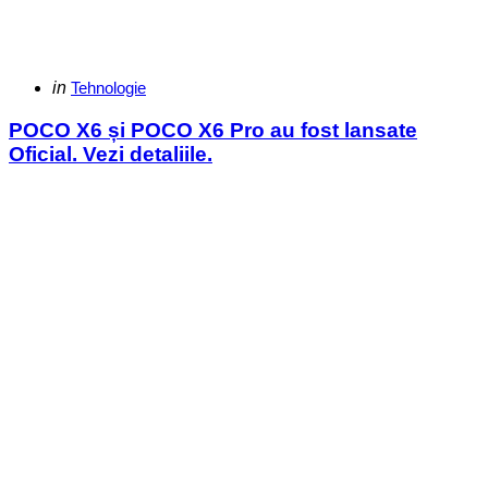
Categories
Posted
in
Tehnologie
in
POCO X6 și POCO X6 Pro au fost lansate
Oficial. Vezi detaliile.