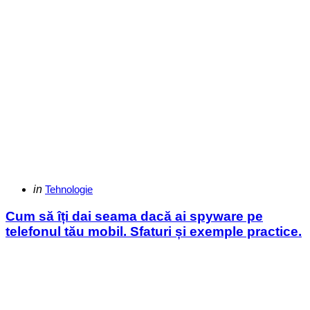
Categories
Posted
in
Tehnologie
in
Cum să îți dai seama dacă ai spyware pe
telefonul tău mobil. Sfaturi și exemple practice.