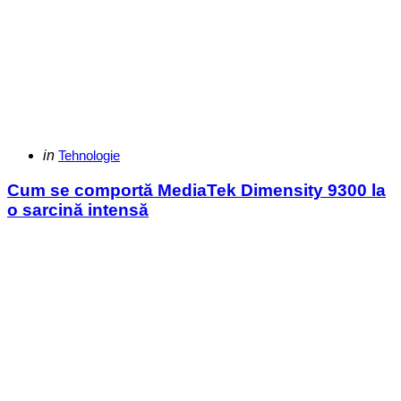
Categories
Posted
in
Tehnologie
in
Cum se comportă MediaTek Dimensity 9300 la
o sarcină intensă