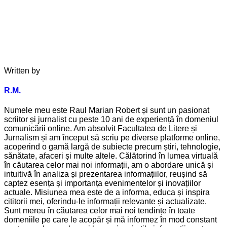
Written by
R.M.
Numele meu este Raul Marian Robert și sunt un pasionat
scriitor și jurnalist cu peste 10 ani de experiență în domeniul
comunicării online. Am absolvit Facultatea de Litere și
Jurnalism și am început să scriu pe diverse platforme online,
acoperind o gamă largă de subiecte precum știri, tehnologie,
sănătate, afaceri și multe altele. Călătorind în lumea virtuală
în căutarea celor mai noi informații, am o abordare unică și
intuitivă în analiza și prezentarea informațiilor, reușind să
captez esența și importanța evenimentelor și inovațiilor
actuale. Misiunea mea este de a informa, educa și inspira
cititorii mei, oferindu-le informații relevante și actualizate.
Sunt mereu în căutarea celor mai noi tendințe în toate
domeniile pe care le acopăr și mă informez în mod constant