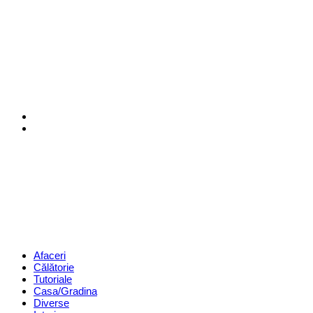
Menu
Search
Revista
Magazin
Menu
Afaceri
Călătorie
Tutoriale
Casa/Gradina
Diverse