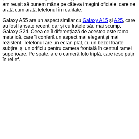
am reușit să punem mâna pe câteva imagini oficiale, care ne
arată cum arată telefonul în realitate.
Galaxy A55 are un aspect similar cu
Galaxy A15
și
A25
, care
au fost lansate recent, dar și cu fratele său mai scump,
Galaxy S24. Ceea ce îl diferențiază de acestea este rama
metalică, care îi conferă un aspect mai elegant și mai
rezistent. Telefonul are un ecran plat, cu un bezel foarte
subțire, și un orificiu pentru camera frontală în centrul ramei
superioare. Pe spate, are o cameră foto triplă, care iese puțin
în relief.