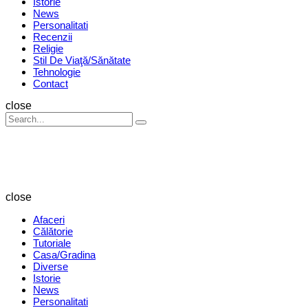
Istorie
News
Personalitati
Recenzii
Religie
Stil De Viaţă/Sănătate
Tehnologie
Contact
Search
close
Search
Search
for:
Revista
Magazin
close
Afaceri
Călătorie
Tutoriale
Casa/Gradina
Diverse
Istorie
News
Personalitati