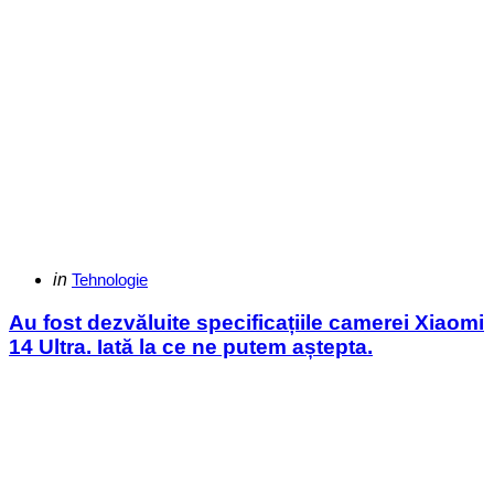
Categories
Posted
in
Tehnologie
in
Au fost dezvăluite specificațiile camerei Xiaomi
14 Ultra. Iată la ce ne putem aștepta.