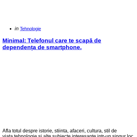
Categories
Posted
in
Tehnologie
in
Minimal: Telefonul care te scapă de
dependența de smartphone.
Afla totul despre istorie, stiinta, afaceri, cultura, stil de
viata,tehnologie si alte subiecte interesante intr-un singur loc