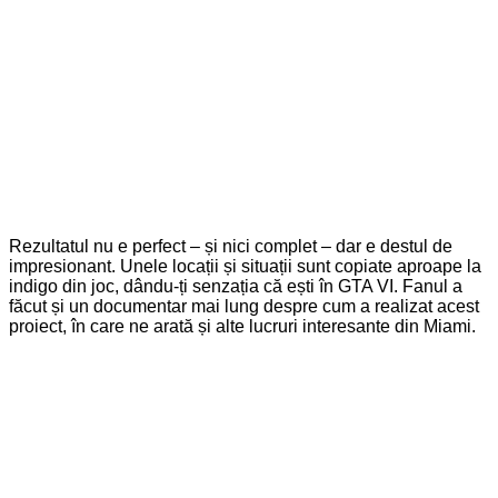
Rezultatul nu e perfect – și nici complet – dar e destul de
impresionant. Unele locații și situații sunt copiate aproape la
indigo din joc, dându-ți senzația că ești în GTA VI. Fanul a
făcut și un documentar mai lung despre cum a realizat acest
proiect, în care ne arată și alte lucruri interesante din Miami.