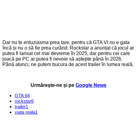
Dar nu te entuziasma prea tare, pentru că GTA VI nu e gata
încă și nu o să fie prea curând. Rockstar a anunțat că jocul ar
putea fi lansat cel mai devreme în 2025, dar pentru cei care
joacă pe PC ar putea fi nevoie să aștepte până în 2026.
Până atunci, ne putem bucura de acest trailer în lumea reală.
Urmărește-ne și pe
Google News
GTA 6
4
rockstar
6
trailer
1
viata reala
1