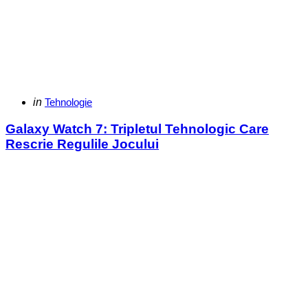
Categories
Posted
in
Tehnologie
in
Galaxy Watch 7: Tripletul Tehnologic Care
Rescrie Regulile Jocului