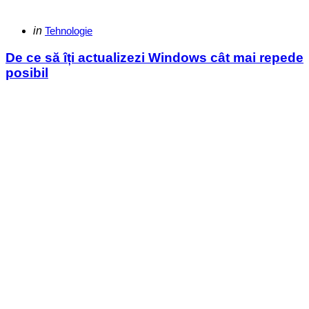
Categories
Posted
in
Tehnologie
in
De ce să îți actualizezi Windows cât mai repede
posibil