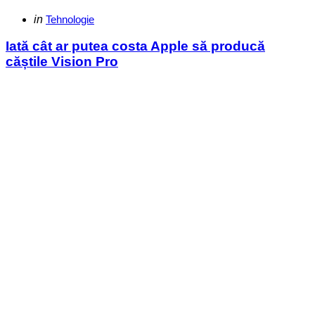
Categories
Posted
in
Tehnologie
in
Iată cât ar putea costa Apple să producă
căștile Vision Pro