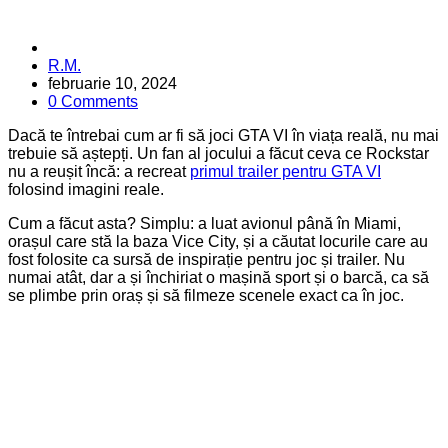
Posted
R.M.
by
februarie 10, 2024
0 Comments
Dacă te întrebai cum ar fi să joci GTA VI în viața reală, nu mai
trebuie să aștepți. Un fan al jocului a făcut ceva ce Rockstar
nu a reușit încă: a recreat
primul trailer pentru GTA VI
folosind imagini reale.
Cum a făcut asta? Simplu: a luat avionul până în Miami,
orașul care stă la baza Vice City, și a căutat locurile care au
fost folosite ca sursă de inspirație pentru joc și trailer. Nu
numai atât, dar a și închiriat o mașină sport și o barcă, ca să
se plimbe prin oraș și să filmeze scenele exact ca în joc.