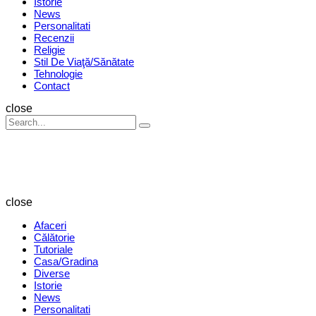
Istorie
News
Personalitati
Recenzii
Religie
Stil De Viaţă/Sănătate
Tehnologie
Contact
Search
close
Search
Search
for:
Revista
Magazin
close
Afaceri
Călătorie
Tutoriale
Casa/Gradina
Diverse
Istorie
News
Personalitati