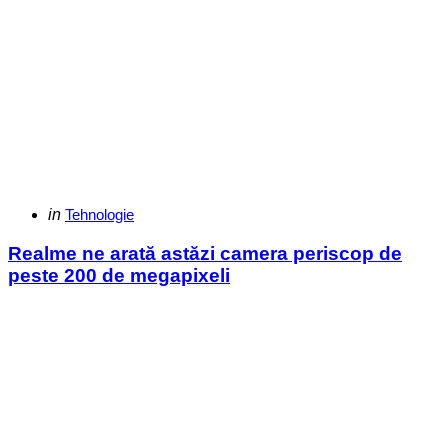
Categories
Posted
in
Tehnologie
in
Realme ne arată astăzi camera periscop de
peste 200 de megapixeli