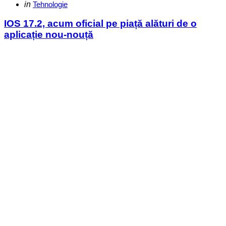
Categories
Posted
in
Tehnologie
in
IOS 17.2, acum oficial pe piață alături de o
aplicație nou-nouță