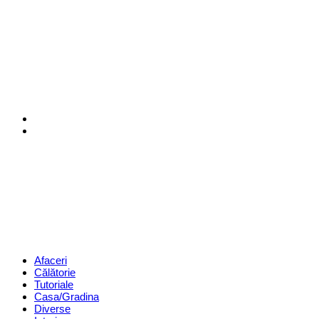
Menu
Search
Revista
Magazin
Menu
Afaceri
Călătorie
Tutoriale
Casa/Gradina
Diverse