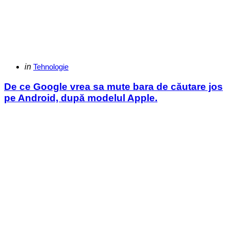
Categories
Posted
in
Tehnologie
in
De ce Google vrea sa mute bara de căutare jos
pe Android, după modelul Apple.