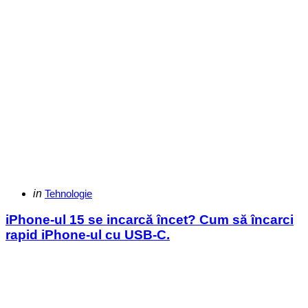
Categories
Posted
in
Tehnologie
in
iPhone-ul 15 se incarcă încet? Cum să încarci
rapid iPhone-ul cu USB-C.