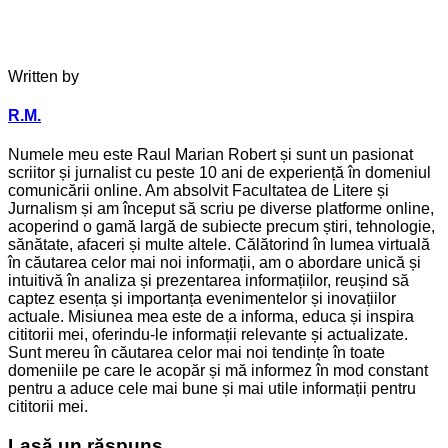
Written by
R.M.
Numele meu este Raul Marian Robert și sunt un pasionat
scriitor și jurnalist cu peste 10 ani de experiență în domeniul
comunicării online. Am absolvit Facultatea de Litere și
Jurnalism și am început să scriu pe diverse platforme online,
acoperind o gamă largă de subiecte precum știri, tehnologie,
sănătate, afaceri și multe altele. Călătorind în lumea virtuală
în căutarea celor mai noi informații, am o abordare unică și
intuitivă în analiza și prezentarea informațiilor, reușind să
captez esența și importanța evenimentelor și inovațiilor
actuale. Misiunea mea este de a informa, educa și inspira
cititorii mei, oferindu-le informații relevante și actualizate.
Sunt mereu în căutarea celor mai noi tendințe în toate
domeniile pe care le acopăr și mă informez în mod constant
pentru a aduce cele mai bune și mai utile informații pentru
cititorii mei.
Lasă un răspuns