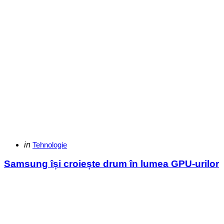
Categories
Posted
in
Tehnologie
in
Samsung își croiește drum în lumea GPU-urilor