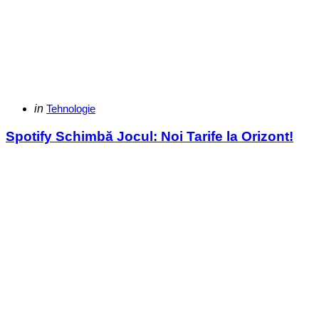
Categories
Posted
in
Tehnologie
in
Spotify Schimbă Jocul: Noi Tarife la Orizont!