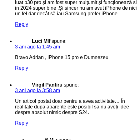
luat p30 pro și am fost super mulțumit și funcționează si
in 2024 super bine .Și sincer nu am avut iPhone de nici
un fel dar decât să iau Samsung prefer iPhone .
Reply
Luci Mlf
spune:
3 ani ago la 1:45 am
Bravo Adrian , iPhone 15 pro e Dumnezeu
Reply
Virgil Pantiru
spune:
3 ani ago la 3:58 am
Un articol postat doar pentru a avea activitate… În
realitate după aparente este posibil sa nu aveți idee
despre absolut nimic despre S24.
Reply
R.M.
spune: