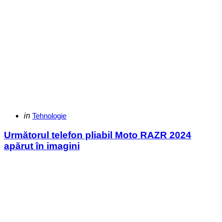
Categories
Posted
in
Tehnologie
in
Următorul telefon pliabil Moto RAZR 2024
apărut în imagini