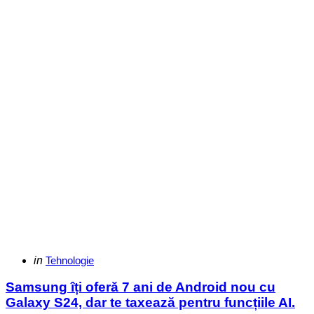
Categories
Posted
in
Tehnologie
in
Samsung îți oferă 7 ani de Android nou cu
Galaxy S24, dar te taxează pentru funcțiile AI.