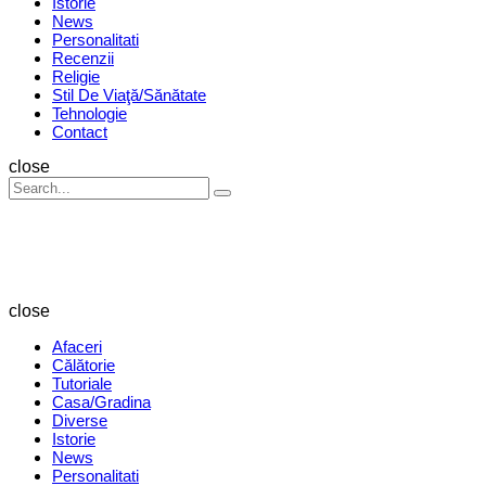
Istorie
News
Personalitati
Recenzii
Religie
Stil De Viaţă/Sănătate
Tehnologie
Contact
Search
close
Search
Search
for:
Revista
Magazin
close
Afaceri
Călătorie
Tutoriale
Casa/Gradina
Diverse
Istorie
News
Personalitati