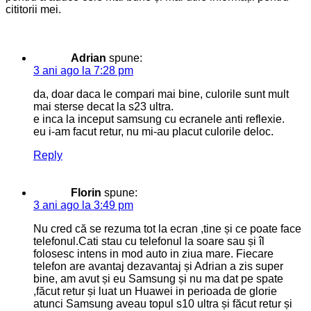
cititorii mei.
Adrian
spune:
3 ani ago la 7:28 pm
da, doar daca le compari mai bine, culorile sunt mult
mai sterse decat la s23 ultra.
e inca la inceput samsung cu ecranele anti reflexie.
eu i-am facut retur, nu mi-au placut culorile deloc.
Reply
Florin
spune:
3 ani ago la 3:49 pm
Nu cred că se rezuma tot la ecran ,tine și ce poate face
telefonul.Cati stau cu telefonul la soare sau și îl
folosesc intens in mod auto in ziua mare. Fiecare
telefon are avantaj dezavantaj și Adrian a zis super
bine, am avut și eu Samsung și nu ma dat pe spate
,făcut retur și luat un Huawei in perioada de glorie
atunci Samsung aveau topul s10 ultra și făcut retur și