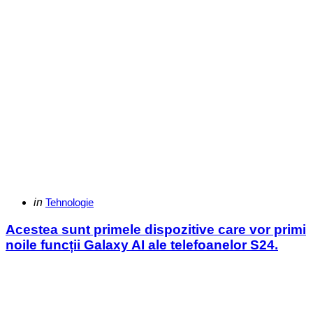
Categories
Posted
in
Tehnologie
in
Acestea sunt primele dispozitive care vor primi
noile funcții Galaxy AI ale telefoanelor S24.