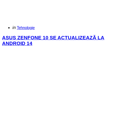
Categories
Posted
in
Tehnologie
in
ASUS ZENFONE 10 SE ACTUALIZEAZĂ LA
ANDROID 14