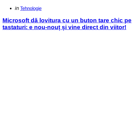
Categories
Posted
in
Tehnologie
in
Microsoft dă lovitura cu un buton tare chic pe
tastaturi: e nou-nouț și vine direct din viitor!