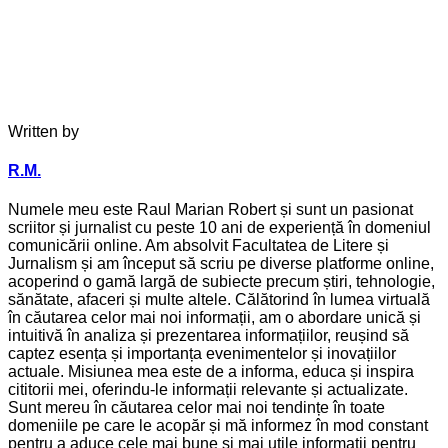
Written by
R.M.
Numele meu este Raul Marian Robert și sunt un pasionat
scriitor și jurnalist cu peste 10 ani de experiență în domeniul
comunicării online. Am absolvit Facultatea de Litere și
Jurnalism și am început să scriu pe diverse platforme online,
acoperind o gamă largă de subiecte precum știri, tehnologie,
sănătate, afaceri și multe altele. Călătorind în lumea virtuală
în căutarea celor mai noi informații, am o abordare unică și
intuitivă în analiza și prezentarea informațiilor, reușind să
captez esența și importanța evenimentelor și inovațiilor
actuale. Misiunea mea este de a informa, educa și inspira
cititorii mei, oferindu-le informații relevante și actualizate.
Sunt mereu în căutarea celor mai noi tendințe în toate
domeniile pe care le acopăr și mă informez în mod constant
pentru a aduce cele mai bune și mai utile informații pentru