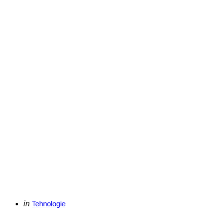
Categories
Posted
in
Tehnologie
in