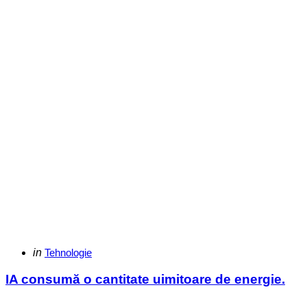
Categories
Posted
in
Tehnologie
in
IA consumă o cantitate uimitoare de energie.