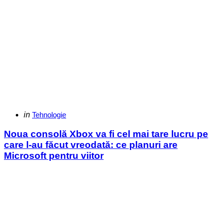
Categories
Posted
in
Tehnologie
in
Noua consolă Xbox va fi cel mai tare lucru pe
care l-au făcut vreodată: ce planuri are
Microsoft pentru viitor