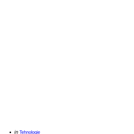
Categories
Posted
in
Tehnologie