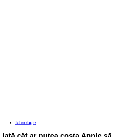
Categories
Tehnologie
Iată cât ar putea costa Apple să