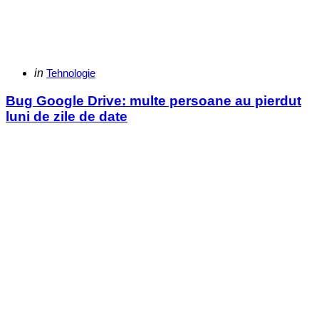
Categories
Posted
in
Tehnologie
in
Bug Google Drive: multe persoane au pierdut
luni de zile de date