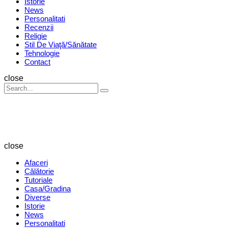
Istorie
News
Personalitati
Recenzii
Religie
Stil De Viaţă/Sănătate
Tehnologie
Contact
Search
close
Search
Search
for:
Revista
Magazin
close
Afaceri
Călătorie
Tutoriale
Casa/Gradina
Diverse
Istorie
News
Personalitati