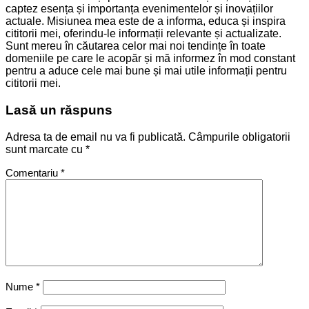
captez esența și importanța evenimentelor și inovațiilor
actuale. Misiunea mea este de a informa, educa și inspira
cititorii mei, oferindu-le informații relevante și actualizate.
Sunt mereu în căutarea celor mai noi tendințe în toate
domeniile pe care le acopăr și mă informez în mod constant
pentru a aduce cele mai bune și mai utile informații pentru
cititorii mei.
Lasă un răspuns
Adresa ta de email nu va fi publicată.
Câmpurile obligatorii
sunt marcate cu
*
Comentariu
*
Nume
*