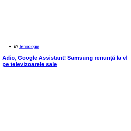
Categories
Posted
in
Tehnologie
in
Adio, Google Assistant! Samsung renunță la el
pe televizoarele sale