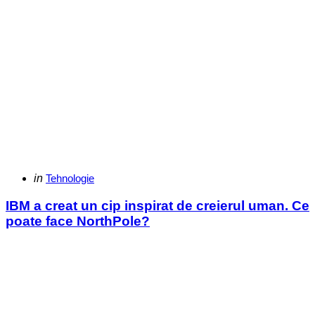
Categories
Posted
in
Tehnologie
in
IBM a creat un cip inspirat de creierul uman. Ce
poate face NorthPole?