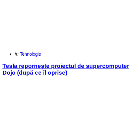
Categories
Posted
in
Tehnologie
in
Tesla repornește proiectul de supercomputer
Dojo (după ce îl oprise)