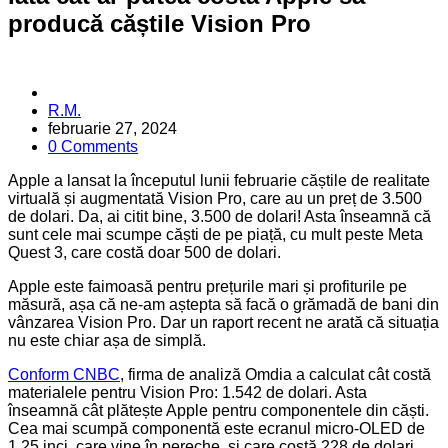
producă căștile Vision Pro
Posted
R.M.
by
februarie 27, 2024
0 Comments
Apple a lansat la începutul lunii februarie căștile de realitate
virtuală și augmentată Vision Pro, care au un preț de 3.500
de dolari. Da, ai citit bine, 3.500 de dolari! Asta înseamnă că
sunt cele mai scumpe căști de pe piață, cu mult peste Meta
Quest 3, care costă doar 500 de dolari.
Apple este faimoasă pentru prețurile mari și profiturile pe
măsură, așa că ne-am aștepta să facă o grămadă de bani din
vânzarea Vision Pro. Dar un raport recent ne arată că situația
nu este chiar așa de simplă.
Conform CNBC
, firma de analiză Omdia a calculat cât costă
materialele pentru Vision Pro: 1.542 de dolari. Asta
înseamnă cât plătește Apple pentru componentele din căști.
Cea mai scumpă componentă este ecranul micro-OLED de
1,25 inci, care vine în pereche, și care costă 228 de dolari