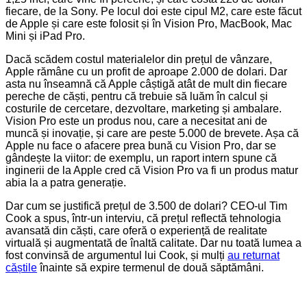
fiecare, de la Sony. Pe locul doi este cipul M2, care este făcut
de Apple și care este folosit și în Vision Pro, MacBook, Mac
Mini și iPad Pro.
Dacă scădem costul materialelor din prețul de vânzare,
Apple rămâne cu un profit de aproape 2.000 de dolari. Dar
asta nu înseamnă că Apple câștigă atât de mult din fiecare
pereche de căști, pentru că trebuie să luăm în calcul și
costurile de cercetare, dezvoltare, marketing și ambalare.
Vision Pro este un produs nou, care a necesitat ani de
muncă și inovație, și care are peste 5.000 de brevete. Așa că
Apple nu face o afacere prea bună cu Vision Pro, dar se
gândește la viitor: de exemplu, un raport intern spune că
inginerii de la Apple cred că Vision Pro va fi un produs matur
abia la a patra generație.
Dar cum se justifică prețul de 3.500 de dolari? CEO-ul Tim
Cook a spus, într-un interviu, că prețul reflectă tehnologia
avansată din căști, care oferă o experiență de realitate
virtuală și augmentată de înaltă calitate. Dar nu toată lumea a
fost convinsă de argumentul lui Cook, și mulți
au returnat
căștile
înainte să expire termenul de două săptămâni.