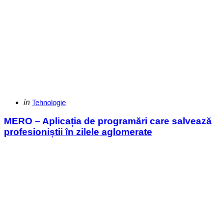
Categories
Posted
in
Tehnologie
in
MERO – Aplicația de programări care salvează
profesioniștii în zilele aglomerate