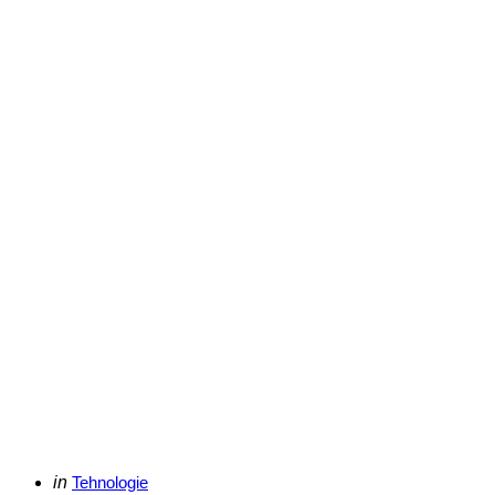
Categories
Posted
in
Tehnologie