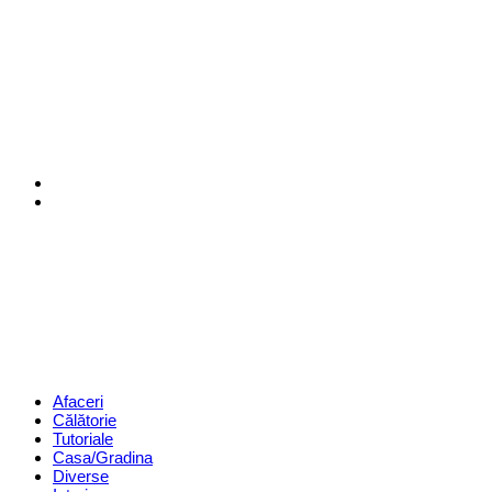
Menu
Search
Revista
Magazin
Menu
Afaceri
Călătorie
Tutoriale
Casa/Gradina
Diverse