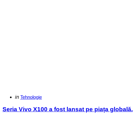
Categories
Posted
in
Tehnologie
in
Seria Vivo X100 a fost lansat pe piața globală.