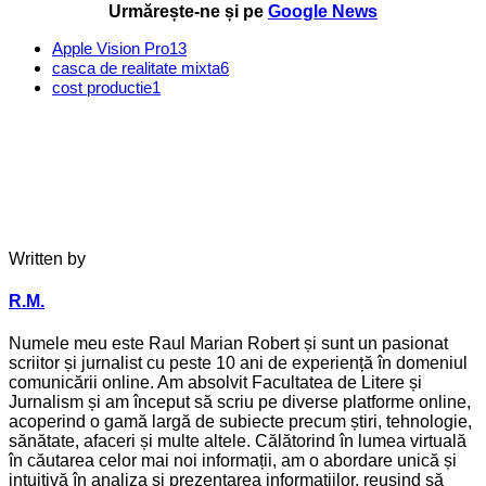
Urmărește-ne și pe
Google News
Apple Vision Pro
13
casca de realitate mixta
6
cost productie
1
Written by
R.M.
Numele meu este Raul Marian Robert și sunt un pasionat
scriitor și jurnalist cu peste 10 ani de experiență în domeniul
comunicării online. Am absolvit Facultatea de Litere și
Jurnalism și am început să scriu pe diverse platforme online,
acoperind o gamă largă de subiecte precum știri, tehnologie,
sănătate, afaceri și multe altele. Călătorind în lumea virtuală
în căutarea celor mai noi informații, am o abordare unică și
intuitivă în analiza și prezentarea informațiilor, reușind să