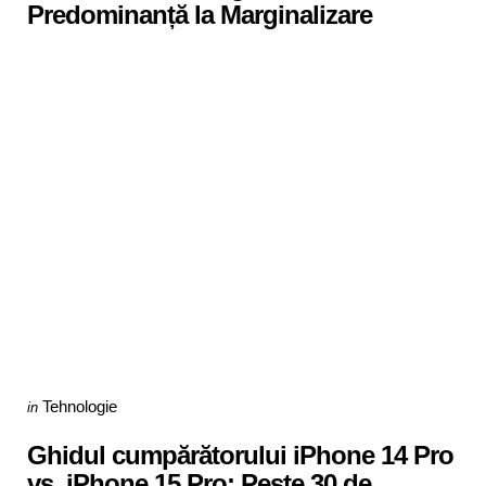
Predominanță la Marginalizare
Categories
Posted
Tehnologie
in
in
Ghidul cumpărătorului iPhone 14 Pro
vs. iPhone 15 Pro: Peste 30 de