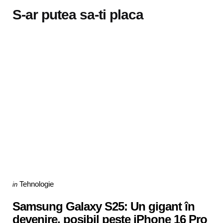
S-ar putea sa-ti placa
Categories
Posted
Tehnologie
in
in
Samsung Galaxy S25: Un gigant în
devenire, posibil peste iPhone 16 Pro