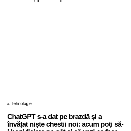
Categories
Posted
Tehnologie
in
in
ChatGPT s-a dat pe brazdă și a
învățat niște chestii noi: acum poți să-