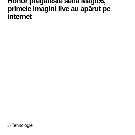
Honor pregătește seria Magic6,
primele imagini live au apărut pe
internet
Categories
Posted
Tehnologie
in
in