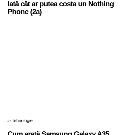
Iată cât ar putea costa un Nothing
Phone (2a)
Categories
Posted
Tehnologie
in
in
Cum arată Samsung Galaxy A35.