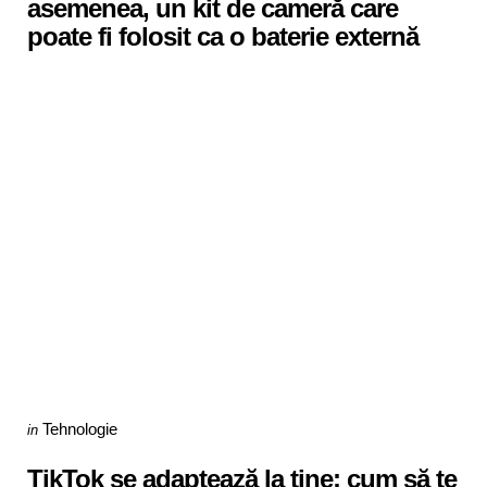
asemenea, un kit de cameră care
poate fi folosit ca o baterie externă
Categories
Posted
Tehnologie
in
in
TikTok se adaptează la tine: cum să te