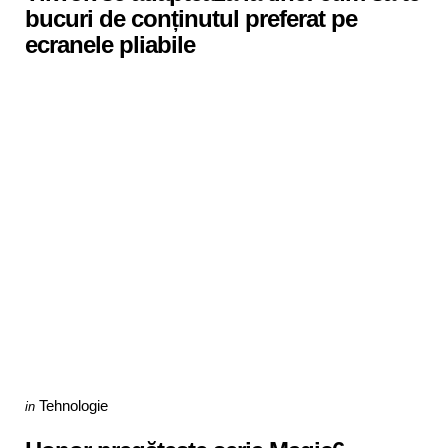
bucuri de conținutul preferat pe
ecranele pliabile
Categories
Posted
Tehnologie
in
in