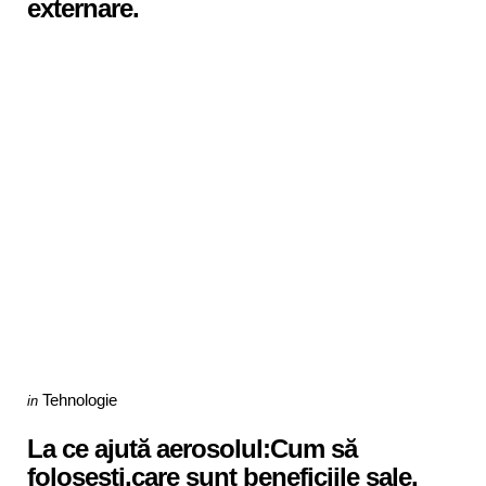
externare.
Categories
Posted
Tehnologie
in
in
La ce ajută aerosolul:Cum să
folosești,care sunt beneficiile sale.