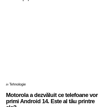
Categories
Posted
Tehnologie
in
in
Motorola a dezvăluit ce telefoane vor
primi Android 14. Este al tău printre