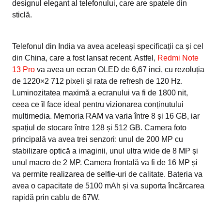
designul elegant al telefonului, care are spatele din
sticlă.
Telefonul din India va avea aceleași specificații ca și cel
din China, care a fost lansat recent. Astfel,
Redmi Note
13 Pro
va avea un ecran OLED de 6,67 inci, cu rezoluția
de 1220×2 712 pixeli și rata de refresh de 120 Hz.
Luminozitatea maximă a ecranului va fi de 1800 nit,
ceea ce îl face ideal pentru vizionarea conținutului
multimedia. Memoria RAM va varia între 8 și 16 GB, iar
spațiul de stocare între 128 și 512 GB. Camera foto
principală va avea trei senzori: unul de 200 MP cu
stabilizare optică a imaginii, unul ultra wide de 8 MP și
unul macro de 2 MP. Camera frontală va fi de 16 MP și
va permite realizarea de selfie-uri de calitate. Bateria va
avea o capacitate de 5100 mAh și va suporta încărcarea
rapidă prin cablu de 67W.