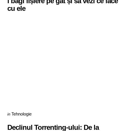
i bagi fișiere pe gât și să vezi ce face
cu ele
Categories
Posted
Tehnologie
in
in
Declinul Torrenting-ului: De la