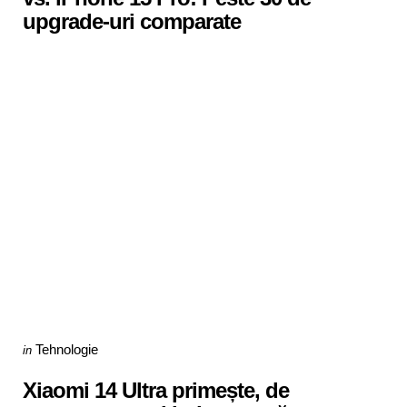
upgrade-uri comparate
Categories
Posted
Tehnologie
in
in
Xiaomi 14 Ultra primește, de