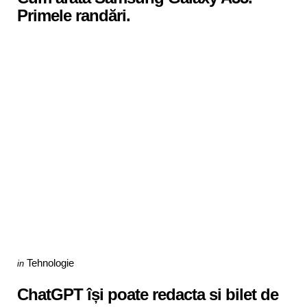
Primele randări.
Categories
Posted
Tehnologie
in
in
ChatGPT își poate redacta si bilet de