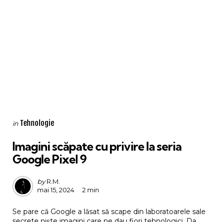
Categories
Posted
Tehnologie
in
in
Imagini scăpate cu privire la seria
Google Pixel 9
Posted
by
R.M.
mai 15, 2024
2 min
by
Se pare că Google a lăsat să scape din laboratoarele sale
secrete niște imagini care ne dau fiori tehnologici. Da,