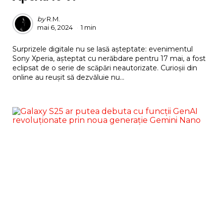
Posted
by
R.M.
mai 6, 2024
1 min
by
Surprizele digitale nu se lasă așteptate: evenimentul
Sony Xperia, așteptat cu nerăbdare pentru 17 mai, a fost
eclipsat de o serie de scăpări neautorizate. Curioșii din
online au reușit să dezvăluie nu...