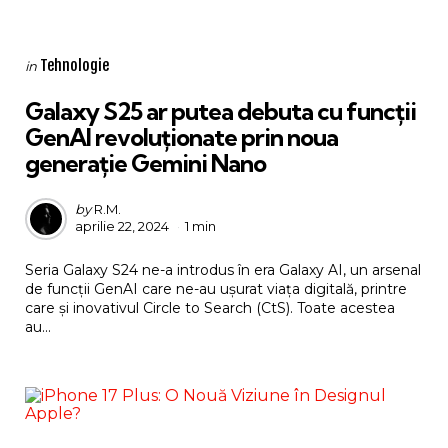
Categories
Posted
Tehnologie
in
in
Galaxy S25 ar putea debuta cu funcții
GenAI revoluționate prin noua
generație Gemini Nano
Posted
by
R.M.
aprilie 22, 2024
1 min
by
Seria Galaxy S24 ne-a introdus în era Galaxy AI, un arsenal
de funcții GenAI care ne-au ușurat viața digitală, printre
care și inovativul Circle to Search (CtS). Toate acestea
au...