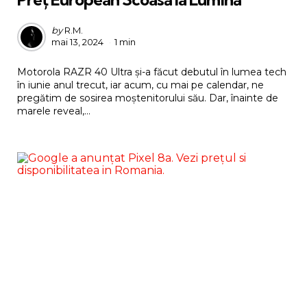
Posted
by
R.M.
mai 13, 2024
1 min
by
Motorola RAZR 40 Ultra și-a făcut debutul în lumea tech
în iunie anul trecut, iar acum, cu mai pe calendar, ne
pregătim de sosirea moștenitorului său. Dar, înainte de
marele reveal,...