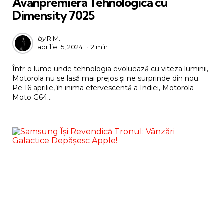
Avanpremiera Tehnologică cu
Dimensity 7025
Posted
by
R.M.
aprilie 15, 2024
2 min
by
Într-o lume unde tehnologia evoluează cu viteza luminii,
Motorola nu se lasă mai prejos și ne surprinde din nou.
Pe 16 aprilie, în inima efervescentă a Indiei, Motorola
Moto G64...