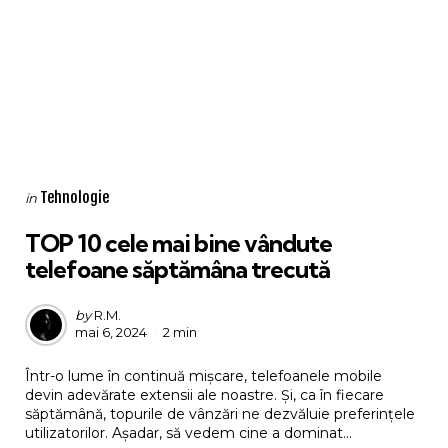
Categories
Posted
Tehnologie
in
in
TOP 10 cele mai bine vândute
telefoane săptămâna trecută
Posted
by
R.M.
mai 6, 2024
2 min
by
Într-o lume în continuă mișcare, telefoanele mobile
devin adevărate extensii ale noastre. Și, ca în fiecare
săptămână, topurile de vânzări ne dezvăluie preferințele
utilizatorilor. Așadar, să vedem cine a dominat...