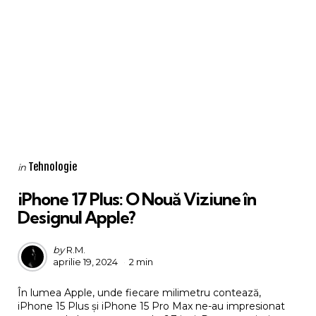
Categories
Posted
Tehnologie
in
in
iPhone 17 Plus: O Nouă Viziune în
Designul Apple?
Posted
by
R.M.
aprilie 19, 2024
2 min
by
În lumea Apple, unde fiecare milimetru contează,
iPhone 15 Plus și iPhone 15 Pro Max ne-au impresionat