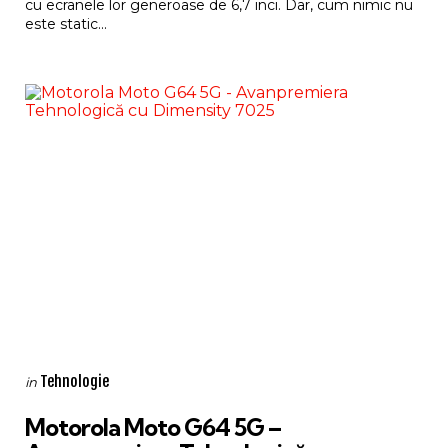
cu ecranele lor generoase de 6,7 inci. Dar, cum nimic nu
este static...
Categories
Posted
Tehnologie
in
in
Motorola Moto G64 5G –