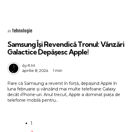
Categories
Posted
Tehnologie
in
in
Samsung Își Revendică Tronul: Vânzări
Galactice Depășesc Apple!
Posted
by
R.M.
aprilie 8, 2024
1 min
by
Pare că Samsung a revenit în forță, depășind Apple în
luna februarie și vânzând mai multe telefoane Galaxy
decât iPhone-uri. Anul trecut, Apple a dominat piața de
telefonie mobilă pentru...
Paginație
articole
1