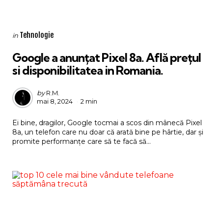
Categories
Posted
Tehnologie
in
in
Google a anunțat Pixel 8a. Află prețul
si disponibilitatea in Romania.
Posted
by
R.M.
mai 8, 2024
2 min
by
Ei bine, dragilor, Google tocmai a scos din mânecă Pixel
8a, un telefon care nu doar că arată bine pe hârtie, dar și
promite performanțe care să te facă să...