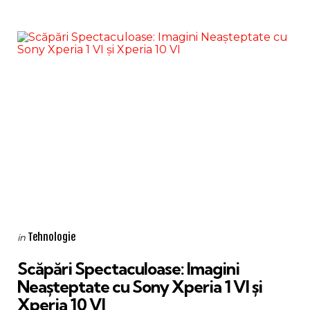
Categories
Posted
Tehnologie
in
in
Scăpări Spectaculoase: Imagini
Neașteptate cu Sony Xperia 1 VI și
Xperia 10 VI