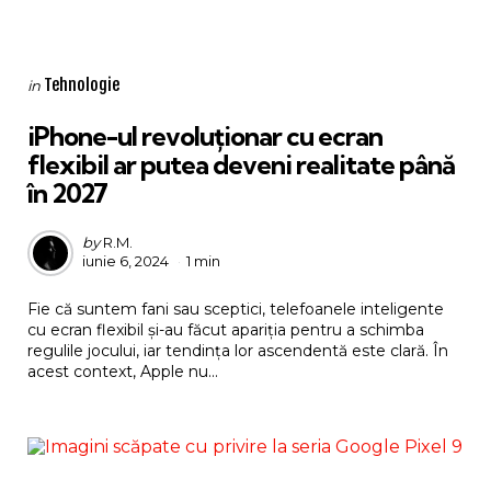
Categories
Posted
Tehnologie
in
in
iPhone-ul revoluționar cu ecran
flexibil ar putea deveni realitate până
în 2027
Posted
by
R.M.
iunie 6, 2024
1 min
by
Fie că suntem fani sau sceptici, telefoanele inteligente
cu ecran flexibil și-au făcut apariția pentru a schimba
regulile jocului, iar tendința lor ascendentă este clară. În
acest context, Apple nu...