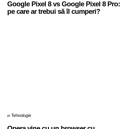
Google Pixel 8 vs Google Pixel 8 Pro:
pe care ar trebui să îl cumperi?
Categories
Posted
Tehnologie
in
in
Opera vine cu un browser cu