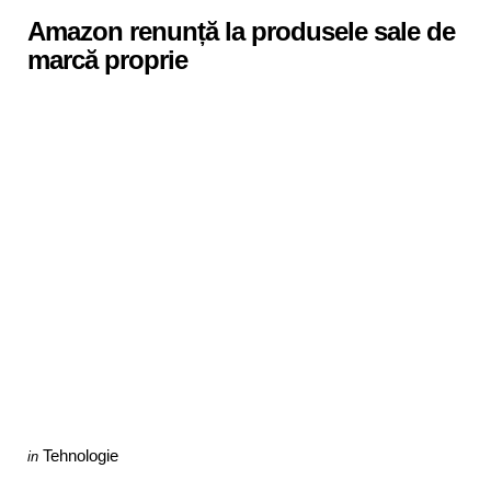
in
Amazon renunță la produsele sale de
marcă proprie
Categories
Posted
Tehnologie
in
in