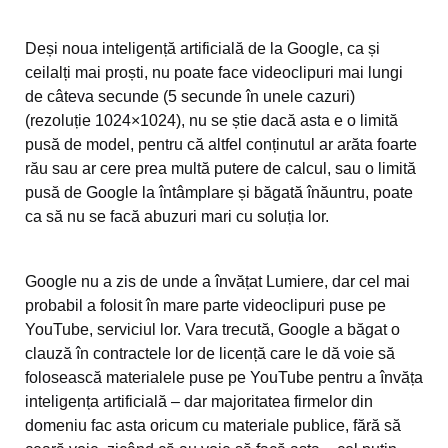
Deși noua inteligență artificială de la Google, ca și
ceilalți mai proști, nu poate face videoclipuri mai lungi
de câteva secunde (5 secunde în unele cazuri)
(rezoluție 1024×1024), nu se știe dacă asta e o limită
pusă de model, pentru că altfel conținutul ar arăta foarte
rău sau ar cere prea multă putere de calcul, sau o limită
pusă de Google la întâmplare și băgată înăuntru, poate
ca să nu se facă abuzuri mari cu soluția lor.
Google nu a zis de unde a învățat Lumiere, dar cel mai
probabil a folosit în mare parte videoclipuri puse pe
YouTube, serviciul lor. Vara trecută, Google a băgat o
clauză în contractele lor de licență care le dă voie să
folosească materialele puse pe YouTube pentru a învăța
inteligența artificială – dar majoritatea firmelor din
domeniu fac asta oricum cu materiale publice, fără să