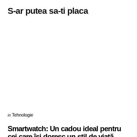
S-ar putea sa-ti placa
Categories
Posted
Tehnologie
in
in
Smartwatch: Un cadou ideal pentru
cei care își doresc un stil de viață