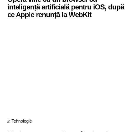
inteligență artificială pentru iOS, după
ce Apple renunță la WebKit
Categories
Posted
Tehnologie
in
in