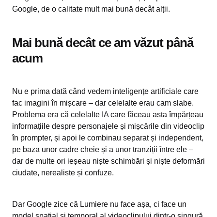
Google, de o calitate mult mai bună decât alții.
Mai bună decât ce am văzut până
acum
Nu e prima dată când vedem inteligențe artificiale care
fac imagini în mișcare – dar celelalte erau cam slabe.
Problema era că celelalte IA care făceau asta împărțeau
informațiile despre personajele și mișcările din videoclip
în prompter, și apoi le combinau separat și independent,
pe baza unor cadre cheie și a unor tranziții între ele –
dar de multe ori ieșeau niște schimbări și niște deformări
ciudate, nerealiste și confuze.
Dar Google zice că Lumiere nu face așa, ci face un
model spațial și temporal al videoclipului dintr-o singură