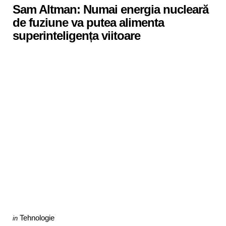
Sam Altman: Numai energia nucleară
de fuziune va putea alimenta
superinteligența viitoare
Categories
Posted
Tehnologie
in