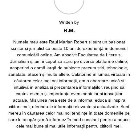
Written by
R.M.
Numele meu este Raul Marian Robert și sunt un pasionat
scriitor și jurnalist cu peste 10 ani de experiență în domeniul
comunicării online. Am absolvit Facultatea de Litere și
Jurnalism și am început să scriu pe diverse platforme online,
acoperind o gamă largă de subiecte precum știri, tehnologie,
sănătate, afaceri și multe altele. Călătorind în lumea virtuală în
căutarea celor mai noi informații, am o abordare unică și
intuitivă în analiza și prezentarea informațiilor, reușind să
captez esența și importanța evenimentelor și inovațiilor
actuale. Misiunea mea este de a informa, educa și inspira
cititorii mei, oferindu-le informații relevante și actualizate. Sunt
mereu în căutarea celor mai noi tendințe în toate domeniile pe
care le acopăr și mă informez în mod constant pentru a aduce
cele mai bune și mai utile informații pentru cititorii mei.