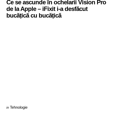
Ce se ascunde în ochelarii Vision Pro
de la Apple – iFixit i-a desfăcut
bucățică cu bucățică
Categories
Posted
Tehnologie
in
in