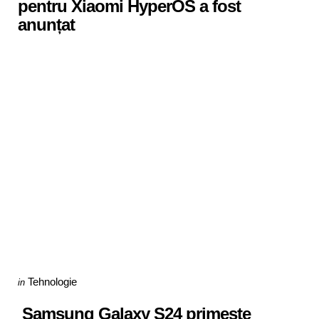
pentru Xiaomi HyperOS a fost
anunțat
Categories
Posted
Tehnologie
in
in
Samsung Galaxy S24 primește