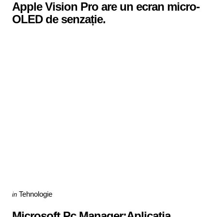
Apple Vision Pro are un ecran micro-
OLED de senzație.
Categories
Posted
Tehnologie
in
in
Microsoft Pc Manager:Aplicația