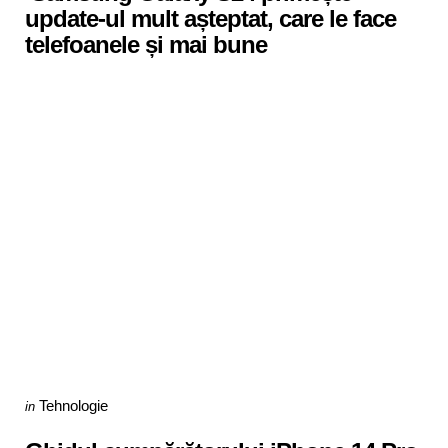
update-ul mult așteptat, care le face
telefoanele și mai bune
Categories
Posted
Tehnologie
in
in