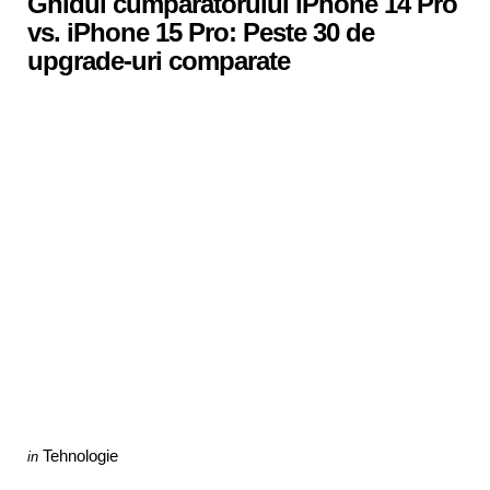
Ghidul cumpărătorului iPhone 14 Pro
vs. iPhone 15 Pro: Peste 30 de
upgrade-uri comparate
Categories
Posted
Tehnologie
in
in