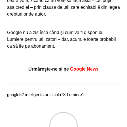
ceară voie, zicând că au voie să facă asta – cel puțin
așa cred ei – prin clauza de utilizare echitabilă din legea
drepturilor de autor.
Google nu a zis încă când și cum va fi disponibil
Lumiere pentru utilizatori – dar, acum, e foarte probabil
ca să fie pe abonament.
Urmărește-ne și pe
Google News
google
52
inteligenta artificiala
78
Lumiere
1