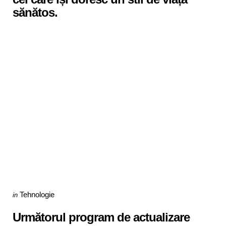
sănătos.
Categories
Posted
Tehnologie
in
in
Următorul program de actualizare