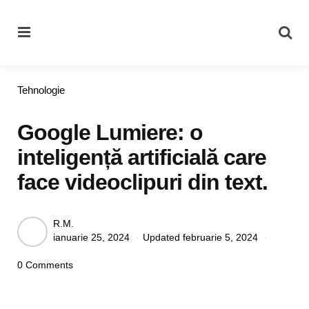
Menu
Se
Categories
Tehnologie
Google Lumiere: o
inteligență artificială care
face videoclipuri din text.
Posted
R.M.
ianuarie 25, 2024
Updated
februarie 5, 2024
by
0 Comments