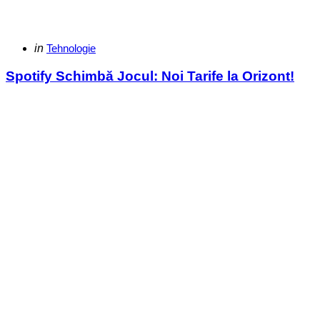
Categories
Posted
in
Tehnologie
in
Spotify Schimbă Jocul: Noi Tarife la Orizont!