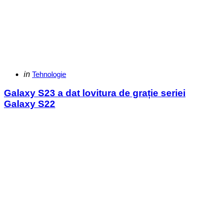
Categories
Posted
in
Tehnologie
in
Galaxy S23 a dat lovitura de grație seriei
Galaxy S22