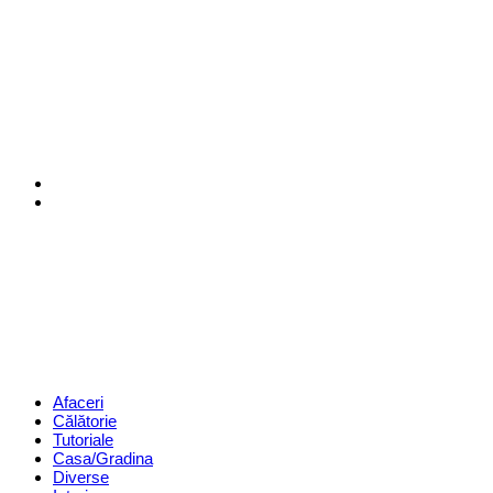
Menu
Search
Revista
Magazin
Menu
Afaceri
Călătorie
Tutoriale
Casa/Gradina
Diverse