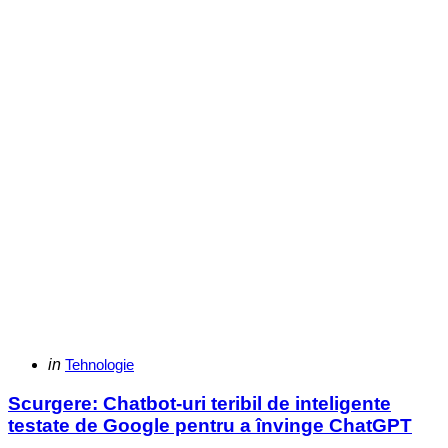
Categories
Posted
in
Tehnologie
in
Scurgere: Chatbot-uri teribil de inteligente
testate de Google pentru a învinge ChatGPT