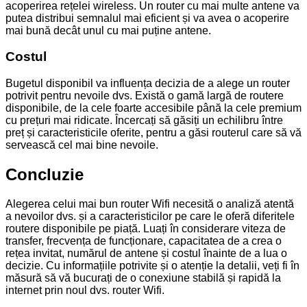
acoperirea rețelei wireless. Un router cu mai multe antene va
putea distribui semnalul mai eficient și va avea o acoperire
mai bună decât unul cu mai puține antene.
Costul
Bugetul disponibil va influența decizia de a alege un router
potrivit pentru nevoile dvs. Există o gamă largă de routere
disponibile, de la cele foarte accesibile până la cele premium
cu prețuri mai ridicate. Încercați să găsiți un echilibru între
preț și caracteristicile oferite, pentru a găsi routerul care să vă
servească cel mai bine nevoile.
Concluzie
Alegerea celui mai bun router Wifi necesită o analiză atentă
a nevoilor dvs. și a caracteristicilor pe care le oferă diferitele
routere disponibile pe piață. Luați în considerare viteza de
transfer, frecvența de funcționare, capacitatea de a crea o
rețea invitat, numărul de antene și costul înainte de a lua o
decizie. Cu informațiile potrivite și o atenție la detalii, veți fi în
măsură să vă bucurați de o conexiune stabilă și rapidă la
internet prin noul dvs. router Wifi.