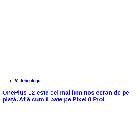
Categories
Posted
in
Tehnologie
in
OnePlus 12 este cel mai luminos ecran de pe
piață. Află cum îl bate pe Pixel 8 Pro!