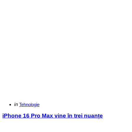
Categories
Posted
in
Tehnologie
in
iPhone 16 Pro Max vine în trei nuanțe