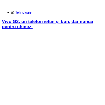
Categories
Posted
in
Tehnologie
in
Vivo G2: un telefon ieftin și bun, dar numai
pentru chinezi