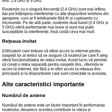
Wifi: 2,4 GHz și 5 GHz.
Routerele cu o singură frecvență (2,4 GHz) sunt mai ieftine,
dar pot întâmpina interferențe cu alte dispozitive wireless din
apropiere, cum ar fi telefoanele fără fir și cuptoarele cu
microunde. Pe de altă parte, routerele dual-band (2,4 GHz și
5 GHz) oferă performanțe mai bune și sunt mai puțin
susceptibile la interferențe, însă costă ceva mai mult.
Rețeaua invitat
(Utilizatorii care trebuie să ofere acces la internet pentru
oaspeții lor ar trebui să se asigure că routerul pe care îl aleg
oferă funcționalitatea de rețea invitat. Acest lucru vă permite
să creați o rețea separată pentru oaspeții dvs., oferindu-le
acces la internet, dar fără a le oferi acces la rețeaua dvs.
principală și la dispozitivele care sunt conectate la aceasta.
Alte caracteristici importante
Numărul de antene
Numărul de antene este un factor important în performanța
routerului, deoarece acestea contribuie la viteza și