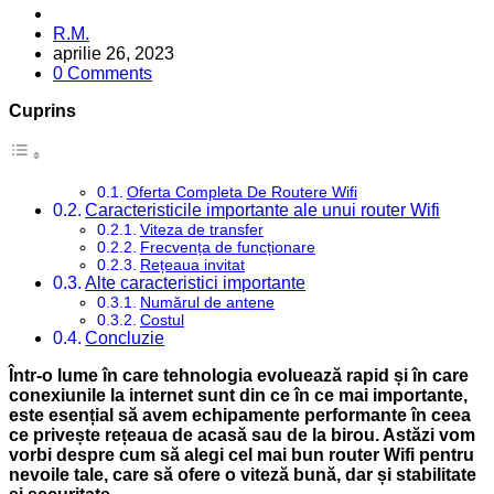
Posted
R.M.
by
aprilie 26, 2023
0 Comments
Cuprins
Oferta Completa De Routere Wifi
Caracteristicile importante ale unui router Wifi
Viteza de transfer
Frecvența de funcționare
Rețeaua invitat
Alte caracteristici importante
Numărul de antene
Costul
Concluzie
Într-o lume în care tehnologia evoluează rapid și în care
conexiunile la internet sunt din ce în ce mai importante,
este esențial să avem echipamente performante în ceea
ce privește rețeaua de acasă sau de la birou. Astăzi vom
vorbi despre cum să alegi cel mai bun router Wifi pentru
nevoile tale, care să ofere o viteză bună, dar și stabilitate