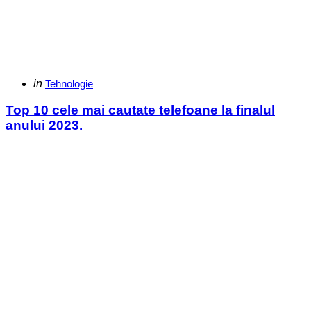
Categories
Posted
in
Tehnologie
in
Top 10 cele mai cautate telefoane la finalul
anului 2023.