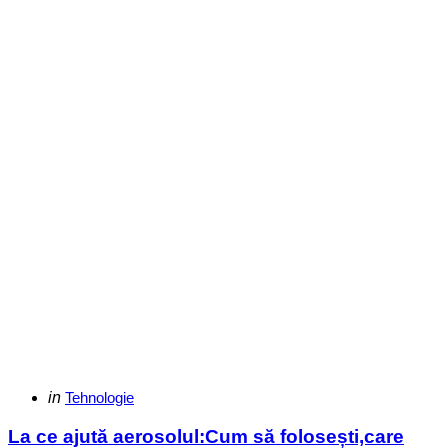
Categories
Posted
in
Tehnologie
in
La ce ajută aerosolul:Cum să folosești,care