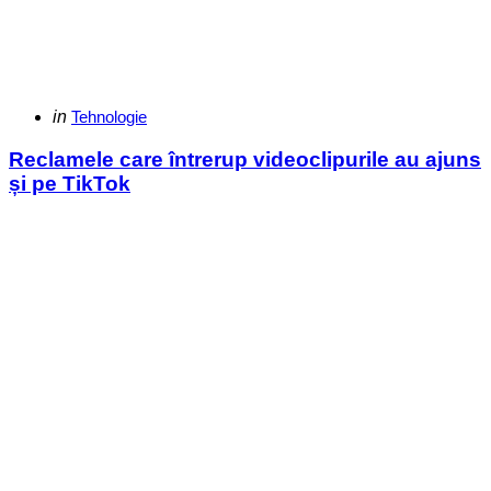
Categories
Posted
in
Tehnologie
in
Reclamele care întrerup videoclipurile au ajuns
și pe TikTok