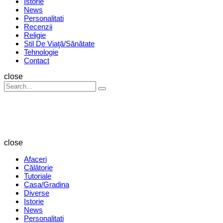
Istorie
News
Personalitati
Recenzii
Religie
Stil De Viaţă/Sănătate
Tehnologie
Contact
Search
close
Search
Search
for:
Revista
Magazin
close
Afaceri
Călătorie
Tutoriale
Casa/Gradina
Diverse
Istorie
News
Personalitati