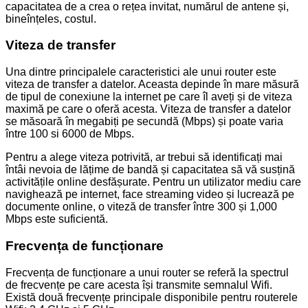
capacitatea de a crea o rețea invitat, numărul de antene și,
bineînțeles, costul.
Viteza de transfer
Una dintre principalele caracteristici ale unui router este
viteza de transfer a datelor. Aceasta depinde în mare măsură
de tipul de conexiune la internet pe care îl aveți și de viteza
maximă pe care o oferă acesta. Viteza de transfer a datelor
se măsoară în megabiți pe secundă (Mbps) și poate varia
între 100 si 6000 de Mbps.
Pentru a alege viteza potrivită, ar trebui să identificați mai
întâi nevoia de lățime de bandă și capacitatea să vă susțină
activitățile online desfășurate. Pentru un utilizator mediu care
navighează pe internet, face streaming video și lucrează pe
documente online, o viteză de transfer între 300 și 1,000
Mbps este suficientă.
Frecvența de funcționare
Frecvența de funcționare a unui router se referă la spectrul
de frecvențe pe care acesta își transmite semnalul Wifi.
Există două frecvențe principale disponibile pentru routerele