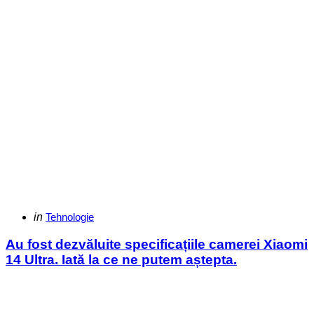
Categories
Posted
in
Tehnologie
in
Au fost dezvăluite specificațiile camerei Xiaomi
14 Ultra. Iată la ce ne putem aștepta.