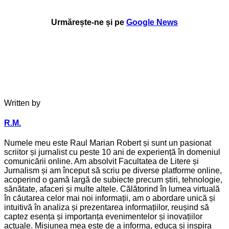
Urmărește-ne și pe
Google News
Written by
R.M.
Numele meu este Raul Marian Robert și sunt un pasionat
scriitor și jurnalist cu peste 10 ani de experiență în domeniul
comunicării online. Am absolvit Facultatea de Litere și
Jurnalism și am început să scriu pe diverse platforme online,
acoperind o gamă largă de subiecte precum știri, tehnologie,
sănătate, afaceri și multe altele. Călătorind în lumea virtuală
în căutarea celor mai noi informații, am o abordare unică și
intuitivă în analiza și prezentarea informațiilor, reușind să
captez esența și importanța evenimentelor și inovațiilor
actuale. Misiunea mea este de a informa, educa și inspira