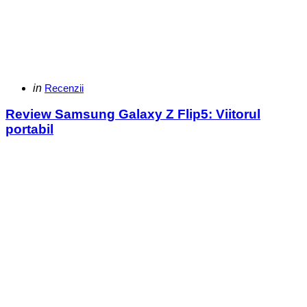
Categories
Posted
in
Recenzii
in
Review Samsung Galaxy Z Flip5: Viitorul
portabil