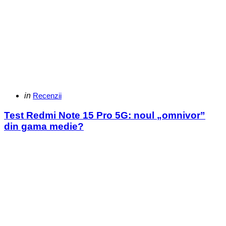
Categories
Posted
in
Recenzii
in
Test Redmi Note 15 Pro 5G: noul „omnivor”
din gama medie?