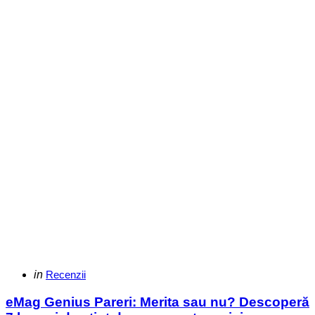
Categories
Posted
in
Recenzii
in
eMag Genius Pareri: Merita sau nu? Descoperă