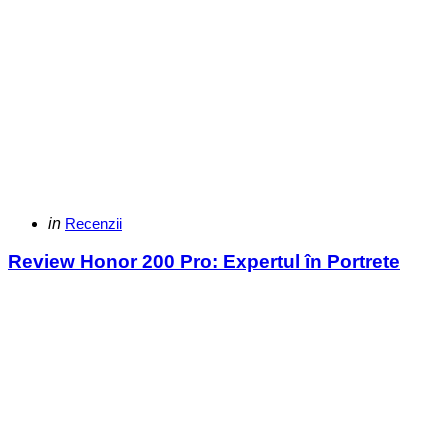
Categories
Posted
in
Recenzii
in
Review Honor 200 Pro: Expertul în Portrete