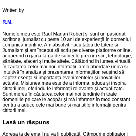
Written by
R.M.
Numele meu este Raul Marian Robert și sunt un pasionat
scriitor și jurnalist cu peste 10 ani de experiență în domeniul
comunicării online. Am absolvit Facultatea de Litere și
Jurnalism și am început să scriu pe diverse platforme online,
acoperind o gamă largă de subiecte precum știri, tehnologie,
sănătate, afaceri și multe altele. Călătorind în lumea virtuală
în căutarea celor mai noi informații, am o abordare unică și
intuitivă în analiza și prezentarea informațiilor, reușind să
captez esența și importanța evenimentelor și inovațiilor
actuale. Misiunea mea este de a informa, educa și inspira
cititorii mei, oferindu-le informații relevante și actualizate.
Sunt mereu în căutarea celor mai noi tendințe în toate
domeniile pe care le acopăr și mă informez în mod constant
pentru a aduce cele mai bune și mai utile informații pentru
cititorii mei.
Lasă un răspuns
Adresa ta de email nu va fi publicată.
Câmpurile obligatorii