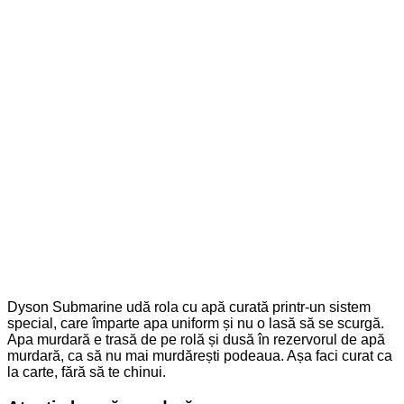
Dyson Submarine udă rola cu apă curată printr-un sistem
special, care împarte apa uniform și nu o lasă să se scurgă.
Apa murdară e trasă de pe rolă și dusă în rezervorul de apă
murdară, ca să nu mai murdărești podeaua. Așa faci curat ca
la carte, fără să te chinui.