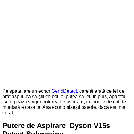
Pe spate, are un ecran
Gen5Detect
, care îți arată ce fel de
praf aspiri, ca să știi ce boli ai putea să iei. În plus, aparatul
își reglează singur puterea de aspirare, în funcție de cât de
murdară e casa ta. Așa economisești baterie, dacă ești mai
curat.
Putere de Aspirare Dyson V15s
Detect Submarine