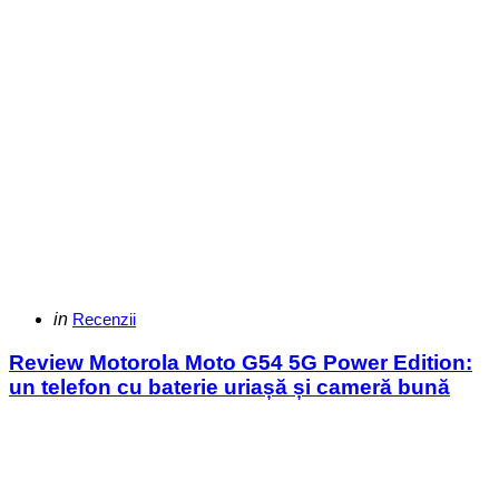
Categories
Posted
in
Recenzii
in
Review Motorola Moto G54 5G Power Edition:
un telefon cu baterie uriașă și cameră bună