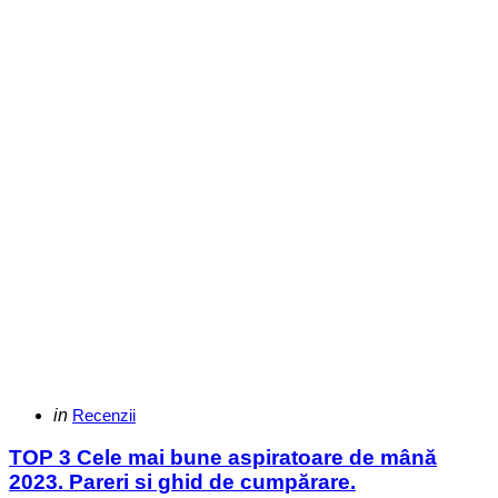
Categories
Posted
in
Recenzii
in
TOP 3 Cele mai bune aspiratoare de mână
2023. Pareri si ghid de cumpărare.