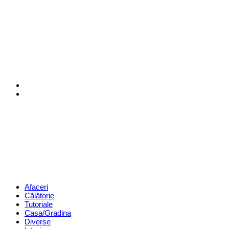
Menu
Search
Revista
Magazin
Menu
Afaceri
Călătorie
Tutoriale
Casa/Gradina
Diverse