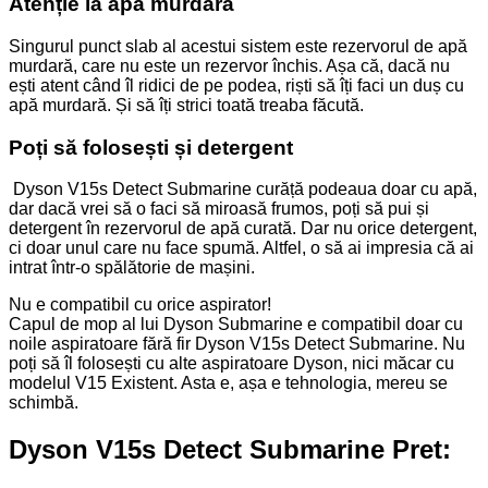
Atenție la apă murdară
Singurul punct slab al acestui sistem este rezervorul de apă
murdară, care nu este un rezervor închis. Așa că, dacă nu
ești atent când îl ridici de pe podea, riști să îți faci un duș cu
apă murdară. Și să îți strici toată treaba făcută.
Poți să folosești și detergent
Dyson V15s Detect Submarine curăță podeaua doar cu apă,
dar dacă vrei să o faci să miroasă frumos, poți să pui și
detergent în rezervorul de apă curată. Dar nu orice detergent,
ci doar unul care nu face spumă. Altfel, o să ai impresia că ai
intrat într-o spălătorie de mașini.
Nu e compatibil cu orice aspirator!
Capul de mop al lui Dyson Submarine e compatibil doar cu
noile aspiratoare fără fir Dyson V15s Detect Submarine. Nu
poți să îl folosești cu alte aspiratoare Dyson, nici măcar cu
modelul V15 Existent. Asta e, așa e tehnologia, mereu se
schimbă.
Dyson V15s Detect Submarine Pret: