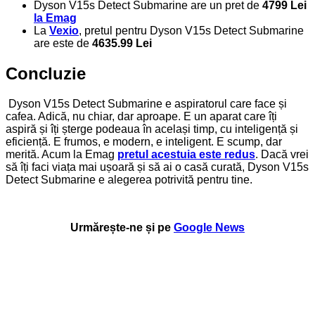
Dyson V15s Detect Submarine are un pret de
4799
Lei
la Emag
La
Vexio
, pretul pentru Dyson V15s Detect Submarine
are este de
4635.99 Lei
Concluzie
Dyson V15s Detect Submarine e aspiratorul care face și
cafea. Adică, nu chiar, dar aproape. E un aparat care îți
aspiră și îți șterge podeaua în același timp, cu inteligență și
eficiență. E frumos, e modern, e inteligent. E scump, dar
merită. Acum la Emag
pretul acestuia este redus
. Dacă vrei
să îți faci viața mai ușoară și să ai o casă curată, Dyson V15s
Detect Submarine e alegerea potrivită pentru tine.
Urmărește-ne și pe
Google News