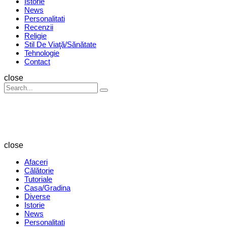
Istorie
News
Personalitati
Recenzii
Religie
Stil De Viaţă/Sănătate
Tehnologie
Contact
Search
close
Search
Search
for:
Revista
Magazin
close
Afaceri
Călătorie
Tutoriale
Casa/Gradina
Diverse
Istorie
News
Personalitati