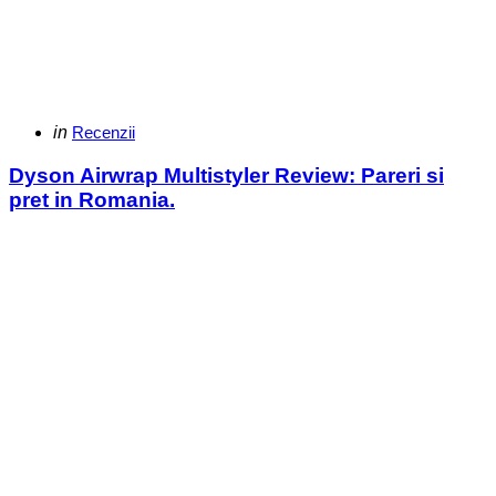
Categories
Posted
in
Recenzii
in
Dyson Airwrap Multistyler Review: Pareri si
pret in Romania.