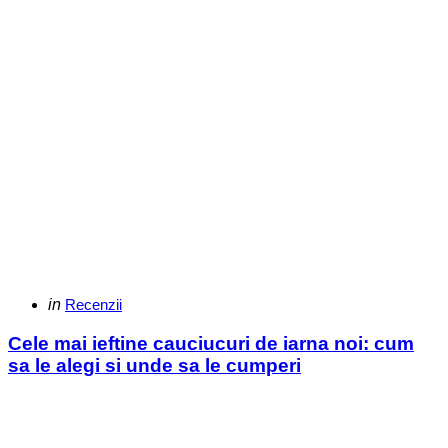
Categories
Posted
in
Recenzii
in
Cele mai ieftine cauciucuri de iarna noi: cum
sa le alegi si unde sa le cumperi