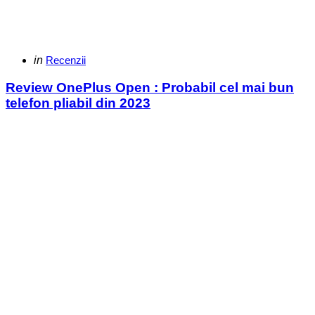
Categories
Posted
in
Recenzii
in
Review OnePlus Open : Probabil cel mai bun
telefon pliabil din 2023