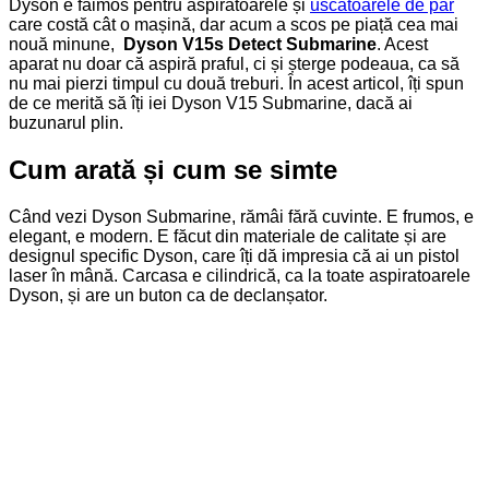
Dyson e faimos pentru aspiratoarele și
uscătoarele de păr
care costă cât o mașină, dar acum a scos pe piață cea mai
nouă minune,
Dyson V15s Detect Submarine
. Acest
aparat nu doar că aspiră praful, ci și șterge podeaua, ca să
nu mai pierzi timpul cu două treburi. În acest articol, îți spun
de ce merită să îți iei Dyson V15 Submarine, dacă ai
buzunarul plin.
Cum arată și cum se simte
Când vezi Dyson Submarine, rămâi fără cuvinte. E frumos, e
elegant, e modern. E făcut din materiale de calitate și are
designul specific Dyson, care îți dă impresia că ai un pistol
laser în mână. Carcasa e cilindrică, ca la toate aspiratoarele
Dyson, și are un buton ca de declanșator.