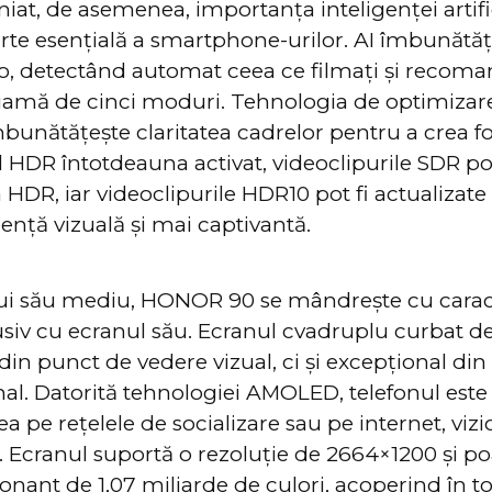
at, de asemenea, importanța inteligenței artifici
rte esențială a smartphone-urilor. AI îmbunătăț
eo, detectând automat ceea ce filmați și reco
gamă de cinci moduri. Tehnologia de optimizare
mbunătățește claritatea cadrelor pentru a crea fo
 HDR întotdeauna activat, videoclipurile SDR pot
 HDR, iar videoclipurile HDR10 pot fi actualizat
ență vizuală și mai captivantă.
lui său mediu, HONOR 90 se mândrește cu caract
iv cu ecranul său. Ecranul cvadruplu curbat de
din punct de vedere vizual, ci și excepțional di
al. Datorită tehnologiei AMOLED, telefonul este
a pe rețelele de socializare sau pe internet, viz
i. Ecranul suportă o rezoluție de 2664×1200 și po
ant de 1,07 miliarde de culori, acoperind în t