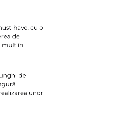
ust-have, cu o
ierea de
 mult în
 unghi de
ingură
 realizarea unor