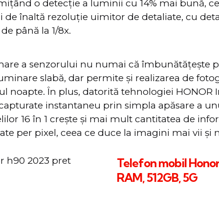
mițând o detecție a luminii cu 14% mai bună, ce
 de înaltă rezoluție uimitor de detaliate, cu detali
 de până la 1/8x.
are a senzorului nu numai că îmbunătățește 
luminare slabă, dar permite și realizarea de fotogr
ul noapte. În plus, datorită tehnologiei HONOR
 capturate instantaneu prin simpla apăsare a un
ilor 16 în 1 crește și mai mult cantitatea de info
te per pixel, ceea ce duce la imagini mai vii și m
Telefon mobil Honor
RAM, 512GB, 5G