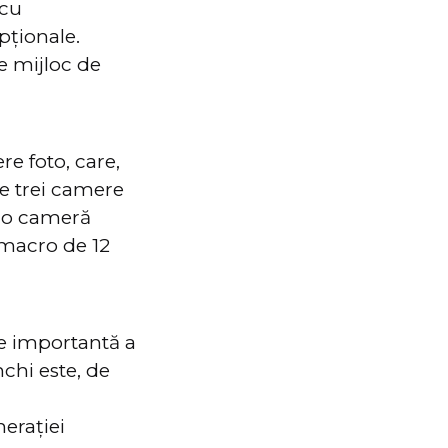
 cu
pționale.
de mijloc de
e foto, care,
le trei camere
e o cameră
 macro de 12
e importantă a
nchi este, de
erației