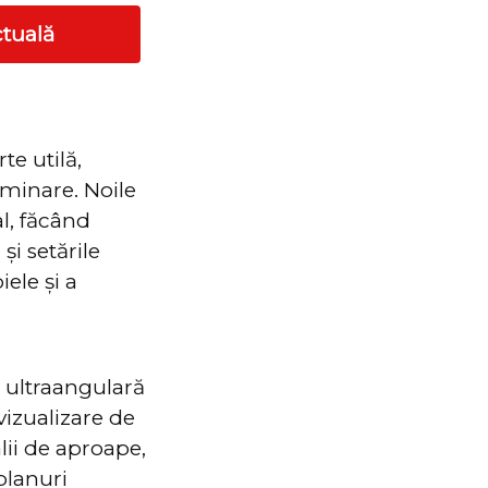
ctuală
te utilă,
uminare. Noile
l, făcând
și setările
ele și a
 ultraangulară
vizualizare de
lii de aproape,
planuri