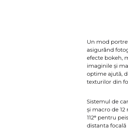
Un mod portret 
asigurând fotog
efecte bokeh, m
imaginile și ma
optime ajută, de
texturilor din fo
Sistemul de ca
și macro de 12 
112° pentru peis
distanța focală