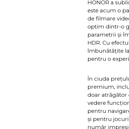
HONOR a sublini
este acum o pa
de filmare vid
optim dintr-o 
parametrii și î
HDR. Cu efectul
îmbunătățite la
pentru o experi
În ciuda prețu
premium, inclus
doar atrăgător 
vedere funcțion
pentru navigare
și pentru jocur
număr impresion