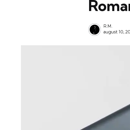
Roman
Posted
R.M.
august 10, 2
by