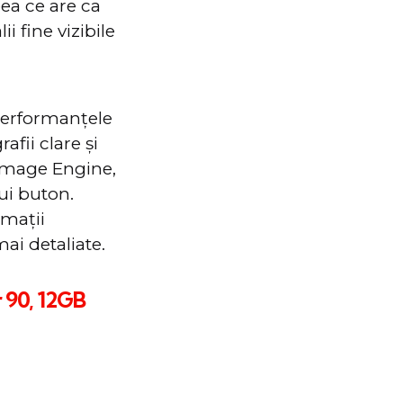
ea ce are ca
i fine vizibile
performanțele
afii clare și
 Image Engine,
ui buton.
rmații
ai detaliate.
 90, 12GB