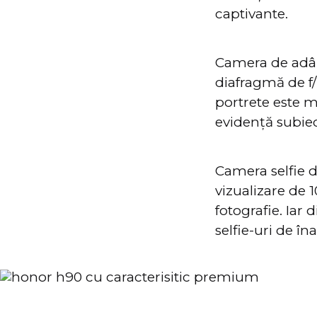
captivante.
Camera de adân
diafragmă de f/2
portrete este m
evidență subie
Camera selfie 
vizualizare de 
fotografie. Iar
selfie-uri de îna