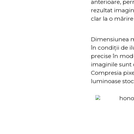
anterioare, per
rezultat imagini
clar la o mărire
Dimensiunea m
în condiții de i
precise în mod
imaginile sunt
Compresia pixel
luminoase stoca