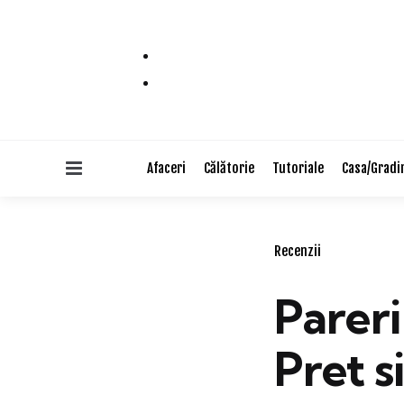
Menu
Afaceri
Călătorie
Tutoriale
Casa/Gradi
Categories
Recenzii
Parer
Pret s