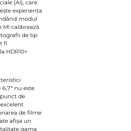
ale (AI), care
ește experiența
mandând modul
 MI calibrează
tografii de tip
 fi
e la HDR10+
eristici
 6,7″ nu este
n punct de
 excelent
ionarea de filme
ate afișa un
otalitate gama