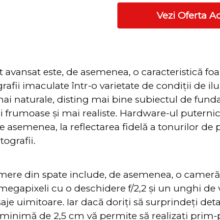
Vezi Oferta A
avansat este, de asemenea, o caracteristică foar
rafii imaculate într-o varietate de condiții de il
ai naturale, disting mai bine subiectul de funda
i frumoase și mai realiste. Hardware-ul puternic 
 asemenea, la reflectarea fidelă a tonurilor de pi
tografii.
mere din spate include, de asemenea, o cameră
megapixeli cu o deschidere f/2,2 și un unghi de 
aje uimitoare. Iar dacă doriți să surprindeți deta
 minimă de 2,5 cm vă permite să realizați prim-