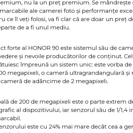
 premium, nu la un preț premium. Se mândrește
remarcabile ale camerei foto și performanțe exce
u ce îl veți folosi, va fi clar că are doar un preț 
parte de a fi unul mediu.
ct forte al HONOR 90 este sistemul său de camer
 vedere și nevoile producătorilor de conținut. Ce
cătuiesc împreună un sistem unic: este vorba d
200 megapixeli, o cameră ultragrandangulară și
o cameră de adâncime de 2 megapixeli.
ală de 200 de megapixeli este o parte extrem d
rafic al dispozitivului, iar senzorul său de 1/1,4 i
rcabil.
nzorului este cu 24% mai mare decât cea a gen