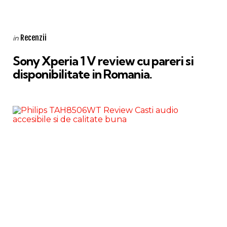
Categories
Posted
Recenzii
in
in
Sony Xperia 1 V review cu pareri si
disponibilitate in Romania.