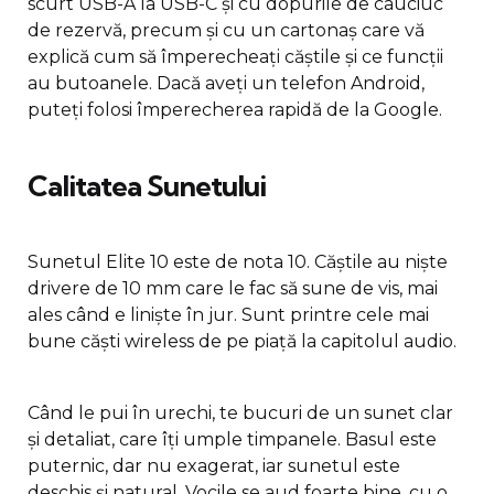
scurt USB-A la USB-C și cu dopurile de cauciuc
de rezervă, precum și cu un cartonaș care vă
explică cum să împerecheați căștile și ce funcții
au butoanele. Dacă aveți un telefon Android,
puteți folosi împerecherea rapidă de la Google.
Calitatea Sunetului
Sunetul Elite 10 este de nota 10. Căștile au niște
drivere de 10 mm care le fac să sune de vis, mai
ales când e liniște în jur. Sunt printre cele mai
bune căști wireless de pe piață la capitolul audio.
Când le pui în urechi, te bucuri de un sunet clar
și detaliat, care îți umple timpanele. Basul este
puternic, dar nu exagerat, iar sunetul este
deschis și natural. Vocile se aud foarte bine, cu o