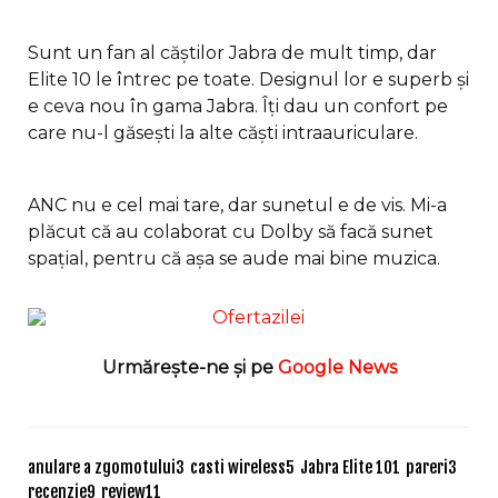
Sunt un fan al căștilor Jabra de mult timp, dar
Elite 10 le întrec pe toate. Designul lor e superb și
e ceva nou în gama Jabra. Îți dau un confort pe
care nu-l găsești la alte căști intraauriculare.
ANC nu e cel mai tare, dar sunetul e de vis. Mi-a
plăcut că au colaborat cu Dolby să facă sunet
spațial, pentru că așa se aude mai bine muzica.
Urmărește-ne și pe
Google News
anulare a zgomotului
3
casti wireless
5
Jabra Elite 10
1
pareri
3
recenzie
9
review
11