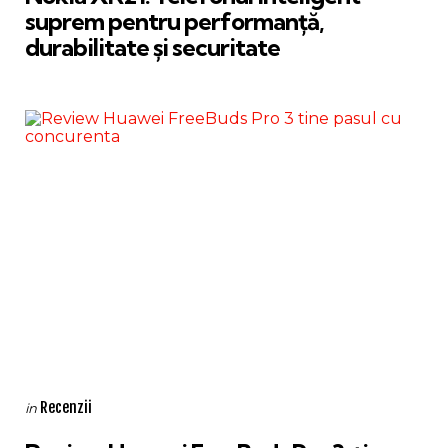
suprem pentru performanță,
durabilitate și securitate
Categories
Posted
Recenzii
in
in