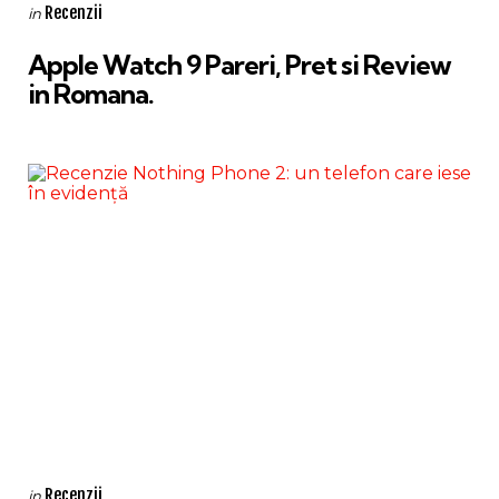
Categories
Posted
Recenzii
in
in
Apple Watch 9 Pareri, Pret si Review
in Romana.
Categories
Posted
Recenzii
in