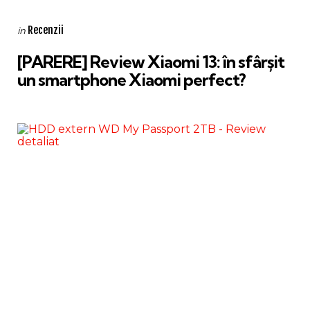
Categories
Posted
Recenzii
in
in
[PARERE] Review Xiaomi 13: în sfârșit
un smartphone Xiaomi perfect?