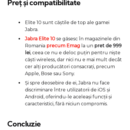
Preț și compatibilitate
Elite 10 sunt căștile de top ale gamei
Jabra.
Jabra El
i
te 10
se găsesc în magazinele din
Romania
precum Emag
la un
pret de 999
lei
, ceea ce nu e deloc puțin pentru niște
căști wireless, dar nici nu e mai mult decât
cer alți producători consacrați, precum
Apple, Bose sau Sony.
Și spre deosebire de ei, Jabra nu face
discriminare între utilizatorii de iOS și
Android, oferindu-le aceleași funcții și
caracteristici, fără niciun compromis.
Concluzie