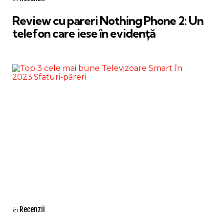
in
Review cu pareri Nothing Phone 2: Un
telefon care iese în evidență
Categories
Posted
Recenzii
in
in