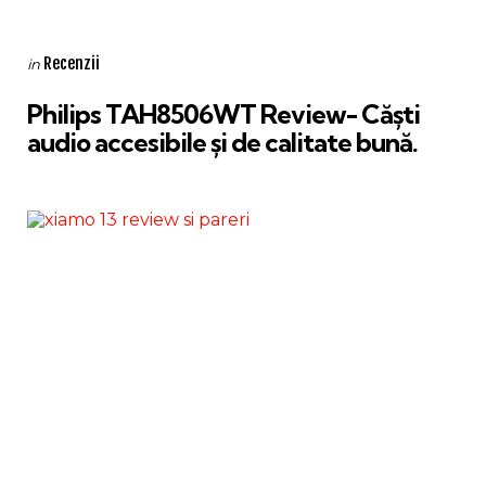
Categories
Posted
Recenzii
in
in
Philips TAH8506WT Review- Căști
audio accesibile și de calitate bună.