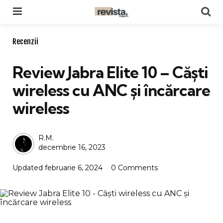
Menu
Se
Categories
Recenzii
Review Jabra Elite 10 – Căști
wireless cu ANC și încărcare
wireless
Posted
R.M.
decembrie 16, 2023
by
Updated
februarie 6, 2024
0 Comments