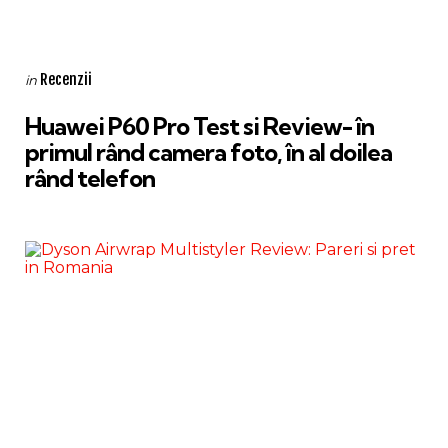
Categories
Posted
Recenzii
in
in
Huawei P60 Pro Test si Review- în
primul rând camera foto, în al doilea
rând telefon