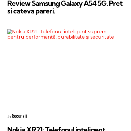
Review Samsung Galaxy A54 5G. Pret
si cateva pareri.
Categories
Posted
Recenzii
in
in
Nokia XR21: Telefonul inteligent