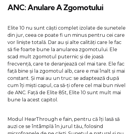
ANC: Anulare A Zgomotului
Elite 10 nu sunt căști complet izolate de sunetele
din jur, ceea ce poate fi un minus pentru cei care
vor liniște totală. Dar au și alte calități care le fac
să fie foarte bune la anularea zgomotului. Ele
scad mult zgomotul puternic și de joasă
frecvență, care te deranjează cel mai tare. Ele fac
față bine și la zgomotul alb, care e mai înalt și mai
constant. Și mai au un truc: se adaptează după
cum îți miști capul, ca să-ți ofere cel mai bun nivel
de ANC. Față de Elite 85t, Elite 10 sunt mult mai
bune la acest capitol.
Modul HearThrough e fain, pentru că îți lasă să
auzi ce se întâmplă în jurul tău, folosind
microfoanele de pe căști. Sunetul e natural și nu