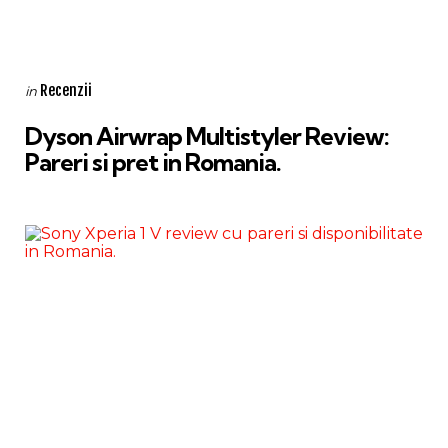
Categories
Posted
Recenzii
in
in
Dyson Airwrap Multistyler Review:
Pareri si pret in Romania.