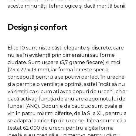
aceste minunății tehnologice și dacă merită banii.
Design și confort
Elite 10 sunt niște căști elegante și discrete, care
nu ies în evidență prin dimensiuni sau forme
ciudate. Sunt ușoare (5,7 grame fiecare) și mici
(23 x 27 x 19 mm), iar forma lor este special
concepută pentru a se potrivi perfect în ureche
și a permite o ventilație optimă, astfel încât să nu
vă simțiți ca și cum ați avea dopuri de urechi, chiar
dacă activați funcția de anulare a zgomotului de
fundal (ANC). Dopurile de cauciuc sunt ovale și
vin în patru mărimi diferite, de la S la XL, pentru a
se adapta la orice tip de ureche. Jabra spune că a
testat 62 000 de urechi pentru a găsi forma
ideală, și eu cred că au nimerit-o, pentru că nu