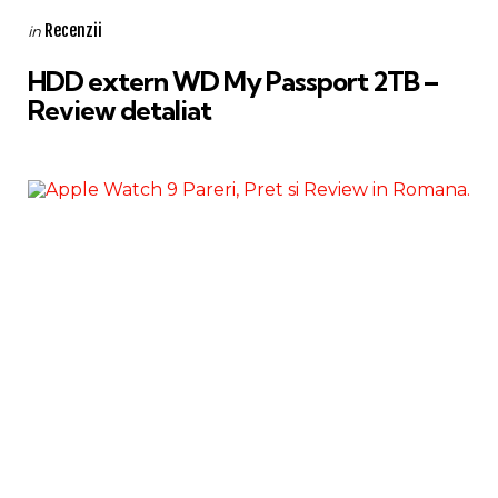
Categories
Posted
Recenzii
in
in
HDD extern WD My Passport 2TB –
Review detaliat