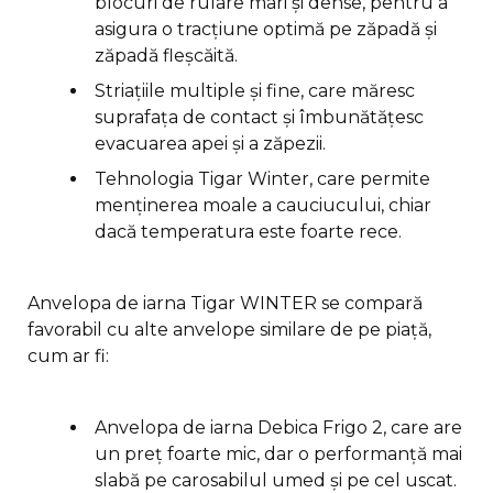
blocuri de rulare mari și dense, pentru a
asigura o tracțiune optimă pe zăpadă și
zăpadă fleșcăită.
Striațiile multiple și fine, care măresc
suprafața de contact și îmbunătățesc
evacuarea apei și a zăpezii.
Tehnologia Tigar Winter, care permite
menținerea moale a cauciucului, chiar
dacă temperatura este foarte rece.
Anvelopa de iarna Tigar WINTER se compară
favorabil cu alte anvelope similare de pe piață,
cum ar fi:
Anvelopa de iarna Debica Frigo 2, care are
un preț foarte mic, dar o performanță mai
slabă pe carosabilul umed și pe cel uscat.