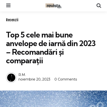
Menu
Se
Categories
Recenzii
Top 5 cele mai bune
anvelope de iarnă din 2023
– Recomandări și
comparații
Posted
R.M.
noiembrie 20, 2023
0 Comments
by