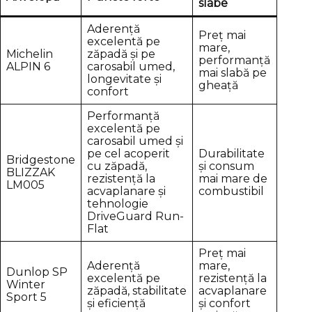
slabe
Aderență
Preț mai
excelentă pe
mare,
Michelin
zăpadă și pe
performanță
ALPIN 6
carosabil umed,
mai slabă pe
longevitate și
gheață
confort
Performanță
excelentă pe
carosabil umed și
pe cel acoperit
Durabilitate
Bridgestone
cu zăpadă,
și consum
BLIZZAK
rezistență la
mai mare de
LM005
acvaplanare și
combustibil
tehnologie
DriveGuard Run-
Flat
Preț mai
Aderență
mare,
Dunlop SP
excelentă pe
rezistență la
Winter
zăpadă, stabilitate
acvaplanare
Sport 5
și eficiență
și confort