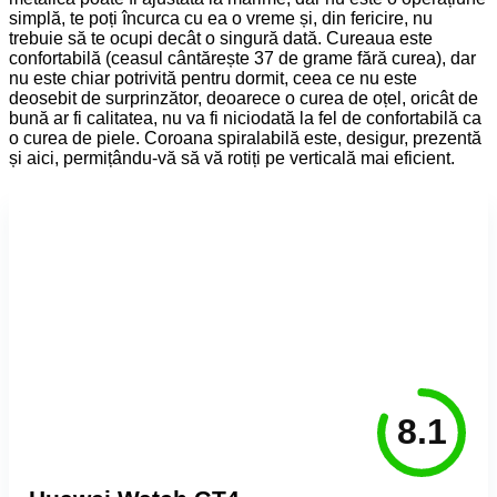
simplă, te poți încurca cu ea o vreme și, din fericire, nu
trebuie să te ocupi decât o singură dată. Cureaua este
confortabilă (ceasul cântărește 37 de grame fără curea), dar
nu este chiar potrivită pentru dormit, ceea ce nu este
deosebit de surprinzător, deoarece o curea de oțel, oricât de
bună ar fi calitatea, nu va fi niciodată la fel de confortabilă ca
o curea de piele. Coroana spiralabilă este, desigur, prezentă
și aici, permițându-vă să vă rotiți pe verticală mai eficient.
8.1