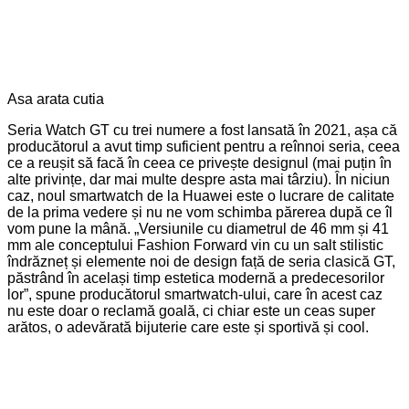
Asa arata cutia
Seria Watch GT cu trei numere a fost lansată în 2021, așa că
producătorul a avut timp suficient pentru a reînnoi seria, ceea
ce a reușit să facă în ceea ce privește designul (mai puțin în
alte privințe, dar mai multe despre asta mai târziu). În niciun
caz, noul smartwatch de la Huawei este o lucrare de calitate
de la prima vedere și nu ne vom schimba părerea după ce îl
vom pune la mână. „Versiunile cu diametrul de 46 mm și 41
mm ale conceptului Fashion Forward vin cu un salt stilistic
îndrăzneț și elemente noi de design față de seria clasică GT,
păstrând în același timp estetica modernă a predecesorilor
lor”, spune producătorul smartwatch-ului, care în acest caz
nu este doar o reclamă goală, ci chiar este un ceas super
arătos, o adevărată bijuterie care este și sportivă și cool.