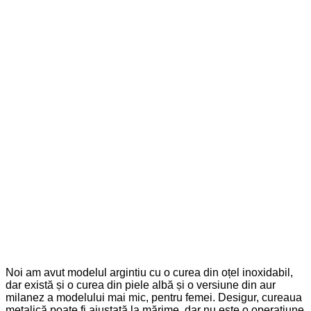
Noi am avut modelul argintiu cu o curea din oțel inoxidabil,
dar există și o curea din piele albă și o versiune din aur
milanez a modelului mai mic, pentru femei. Desigur, cureaua
metalică poate fi ajustată la mărime, dar nu este o operațiune