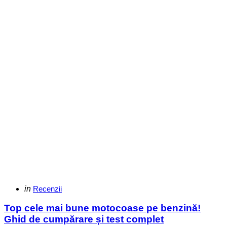
Categories
Posted
in
Recenzii
in
Top cele mai bune motocoase pe benzină!
Ghid de cumpărare și test complet