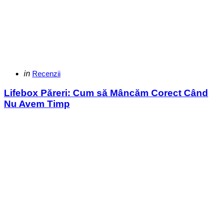
Categories
Posted
in
Recenzii
in
Lifebox Păreri: Cum să Mâncăm Corect Când
Nu Avem Timp