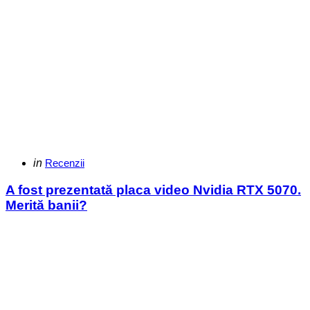
Categories
Posted
in
Recenzii
in
A fost prezentată placa video Nvidia RTX 5070.
Merită banii?