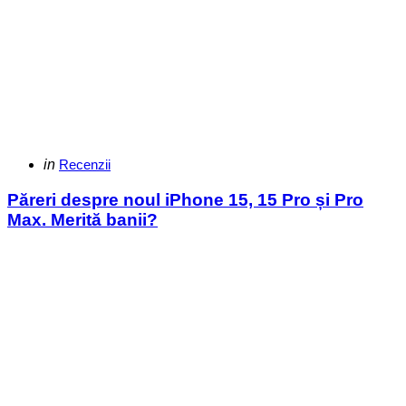
Categories
Posted
in
Recenzii
in
Păreri despre noul iPhone 15, 15 Pro și Pro
Max. Merită banii?