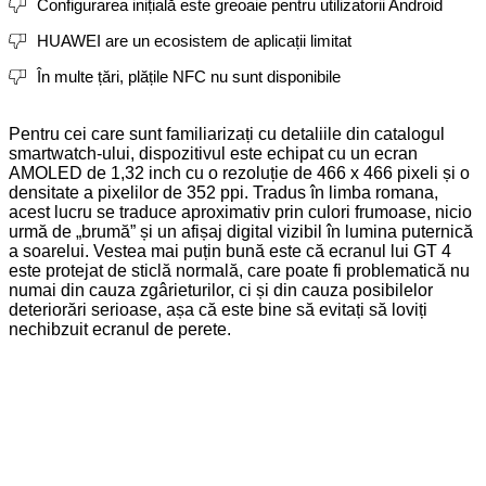
Configurarea inițială este greoaie pentru utilizatorii Android
HUAWEI are un ecosistem de aplicații limitat
În multe țări, plățile NFC nu sunt disponibile
Pentru cei care sunt familiarizați cu detaliile din catalogul
smartwatch-ului, dispozitivul este echipat cu un ecran
AMOLED de 1,32 inch cu o rezoluție de 466 x 466 pixeli și o
densitate a pixelilor de 352 ppi. Tradus în limba romana,
acest lucru se traduce aproximativ prin culori frumoase, nicio
urmă de „brumă” și un afișaj digital vizibil în lumina puternică
a soarelui. Vestea mai puțin bună este că ecranul lui GT 4
este protejat de sticlă normală, care poate fi problematică nu
numai din cauza zgârieturilor, ci și din cauza posibilelor
deteriorări serioase, așa că este bine să evitați să loviți
nechibzuit ecranul de perete.