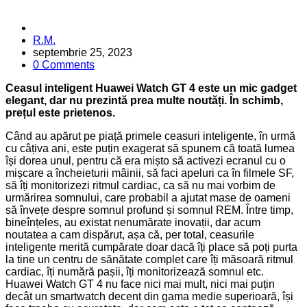
Posted
R.M.
by
septembrie 25, 2023
0 Comments
Ceasul inteligent Huawei Watch GT 4 este un mic gadget
elegant, dar nu prezintă prea multe noutăți. În schimb,
prețul este prietenos.
Când au apărut pe piață primele ceasuri inteligente, în urmă
cu câțiva ani, este puțin exagerat să spunem că toată lumea
își dorea unul, pentru că era mișto să activezi ecranul cu o
mișcare a încheieturii mâinii, să faci apeluri ca în filmele SF,
să îți monitorizezi ritmul cardiac, ca să nu mai vorbim de
urmărirea somnului, care probabil a ajutat mase de oameni
să învețe despre somnul profund și somnul REM. Între timp,
bineînțeles, au existat nenumărate inovații, dar acum
noutatea a cam dispărut, așa că, per total, ceasurile
inteligente merită cumpărate doar dacă îți place să poți purta
la tine un centru de sănătate complet care îți măsoară ritmul
cardiac, îți numără pașii, îți monitorizează somnul etc.
Huawei Watch GT 4 nu face nici mai mult, nici mai puțin
decât un smartwatch decent din gama medie superioară, își