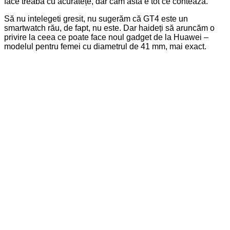
face treaba cu acuratețe, dar cam asta e tot ce contează.
Să nu intelegeti gresit, nu sugerăm că GT4 este un
smartwatch rău, de fapt, nu este. Dar haideți să aruncăm o
privire la ceea ce poate face noul gadget de la Huawei –
modelul pentru femei cu diametrul de 41 mm, mai exact.