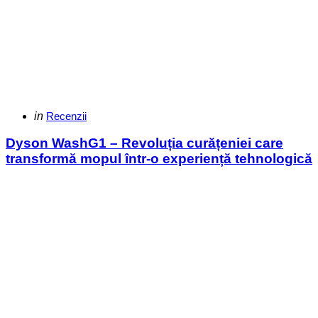
Categories
Posted
in
Recenzii
in
Dyson WashG1 – Revoluția curățeniei care
transformă mopul într-o experiență tehnologică