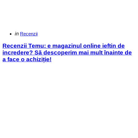
Categories
Posted
in
Recenzii
in
Recenzii Temu: e magazinul online ieftin de
incredere? Să descoperim mai mult înainte de
a face o achiziție!