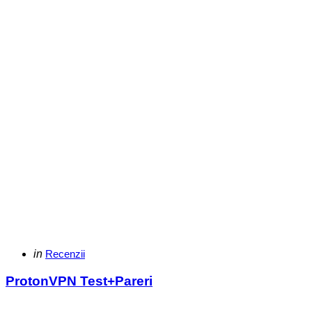
Categories
Posted
in
Recenzii
in
ProtonVPN Test+Pareri