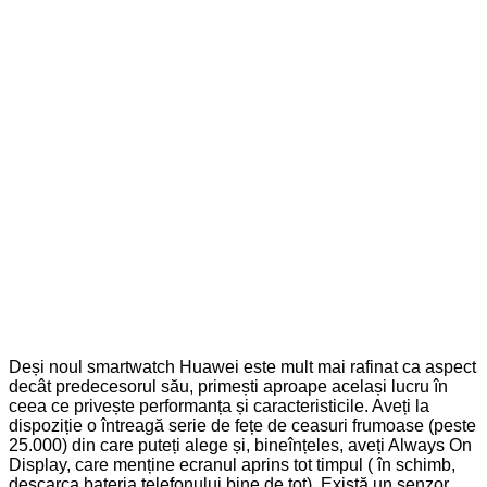
Deși noul smartwatch Huawei este mult mai rafinat ca aspect
decât predecesorul său, primești aproape același lucru în
ceea ce privește performanța și caracteristicile. Aveți la
dispoziție o întreagă serie de fețe de ceasuri frumoase (peste
25.000) din care puteți alege și, bineînțeles, aveți Always On
Display, care menține ecranul aprins tot timpul ( în schimb,
descarca bateria telefonului bine de tot). Există un senzor