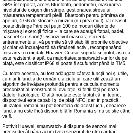
GPS încorporat, acces Bluetooth, pedometru, măsurarea
nivelului de oxigen din sânge, gestionarea stresului,
măsurarea temperaturii pielii, Bluetooth pentru primirea de
apeluri, 4 GB de stocare a muzicii (nu prea mult), iar ceasul
poate distinge între cel puțin 100 de moduri diferite de
mișcare și exerciții fizice – la care se adaugă fotbal, padel,
baschet și e-sport(! Dispozitivul măsoară eficiența
antrenamentului, vă permite să vă stabiliți propriile obiective
și chiar vă încurajează să rămâneți activi, recompensând
mișcarea cu medalii Huawei. Ceasul suportă și înotul, așa că
este rezistent la apă, ca majoritatea smartwatch-urilor de pe
piață, este clasificat IP68 și poate fi scufundat până la TM5.
Cu toate acestea, au fost adăugate câteva funcții noi și utile,
cum ar fi funcția de urmărire a ciclului, care utilizează un
algoritm de învățare profundă pentru a calcula momentul
preconizat al menstruației, ovulației și fertilității pe baza
datelor fiziologice. O altă noutate este faptul că, în teorie,
dispozitivul este capabil și de plăți NFC, dar, în practică,
utilizatorii romani nu pot beneficia de acest lucru, deoarece
funcția nu este încă disponibilă în Romania și nu se știe când
va fi.
Potrivit Huawei, smartwatch-ul dispune de senzori mai
preciși decât până acum (vezi senzorul de ritm cardiac