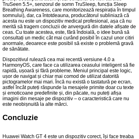
TruSeen 5.5+, senzorul de somn TruSleep, funcția Sleep
Breathing Awareness, care monitorizează respirația în timpul
somnului), dar, ca întotdeauna, producătorul subliniază că
acesta nu este un dispozitiv medical profesional, așa că nu
merită să tragem concluzii de anvergură din datele afișate de
ceas. Cu toate acestea, este, fără îndoială, o idee bună să
consultați un medic cât mai curând posibil în cazul unor citiri
anormale, deoarece este posibil să existe o problemă gravă
de sănătate.
Dispozitivul rulează cea mai recentă versiune 4.0 a
HarmonyOS, care face ca utilizarea ceasului inteligent să fie
rapidă, ușoară și fără probleme. Meniul principal este logic,
ușor de navigat și chiar mai comod de utilizat datorită
pictogramelor mai mari. Încă nu există o tastatură pe ecran,
astfel încât puteți răspunde la mesajele primite doar cu texte
și emoticoane predefinite și, din păcate, nu puteți afișa
imagini din mesaje pe dispozitiv – o caracteristică care nu
este neobișnuită la alte mărci.
Concluzie
Huawei Watch GT 4 este un dispozitiv corect, își face treaba