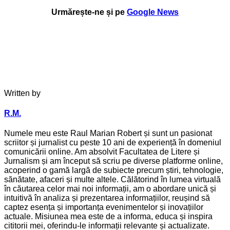
Urmărește-ne și pe
Google News
Written by
R.M.
Numele meu este Raul Marian Robert și sunt un pasionat
scriitor și jurnalist cu peste 10 ani de experiență în domeniul
comunicării online. Am absolvit Facultatea de Litere și
Jurnalism și am început să scriu pe diverse platforme online,
acoperind o gamă largă de subiecte precum știri, tehnologie,
sănătate, afaceri și multe altele. Călătorind în lumea virtuală
în căutarea celor mai noi informații, am o abordare unică și
intuitivă în analiza și prezentarea informațiilor, reușind să
captez esența și importanța evenimentelor și inovațiilor
actuale. Misiunea mea este de a informa, educa și inspira
cititorii mei, oferindu-le informații relevante și actualizate.