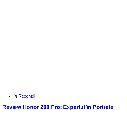
Categories
Posted
in
Recenzii
in
Review Honor 200 Pro: Expertul în Portrete