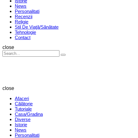
Istorie
News
Personalitati
Recenzii
Religie
Stil De Viaţă/Sănătate
Tehnologie
Contact
Search
close
Search
Search
for:
Revista
Magazin
close
Afaceri
Călătorie
Tutoriale
Casa/Gradina
Diverse
Istorie
News
Personalitati