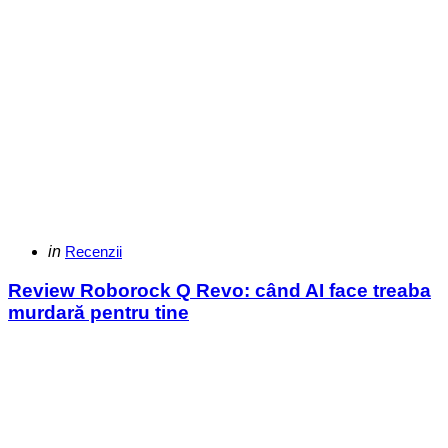
Categories
Posted
in
Recenzii
in
Review Roborock Q Revo: când AI face treaba
murdară pentru tine