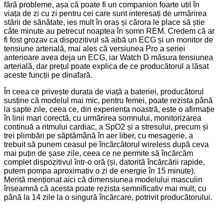
fără probleme, așa că poate fi un companion foarte util în
viața de zi cu zi pentru cei care sunt interesați de urmărirea
stării de sănătate, ies mult în oraș și cărora le place să știe
câte minute au petrecut noaptea în somn REM. Credem că ar
fi fost grozav ca dispozitivul să aibă un ECG și un monitor de
tensiune arterială, mai ales că versiunea Pro a seriei
anterioare avea deja un ECG, iar Watch D măsura tensiunea
arterială, dar prețul poate explica de ce producătorul a lăsat
aceste funcții pe dinafară.
În ceea ce privește durata de viață a bateriei, producătorul
susține că modelul mai mic, pentru femei, poate rezista până
la șapte zile, ceea ce, din experiența noastră, este o afirmație
în linii mari corectă, cu urmărirea somnului, monitorizarea
continuă a ritmului cardiac, a SpO2 și a stresului, precum și
trei plimbări pe săptămână în aer liber, cu mesagerie, a
trebuit să punem ceasul pe încărcătorul wireless după ceva
mai puțin de șase zile, ceea ce ne permite să încărcăm
complet dispozitivul într-o oră (și, datorită încărcării rapide,
putem pompa aproximativ o zi de energie în 15 minute).
Merită menționat aici că dimensiunea modelului masculin
înseamnă că acesta poate rezista semnificativ mai mult, cu
până la 14 zile la o singură încărcare, potrivit producătorului.