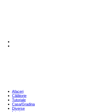
Menu
Search
Revista
Magazin
Menu
Afaceri
Călătorie
Tutoriale
Casa/Gradina
Diverse