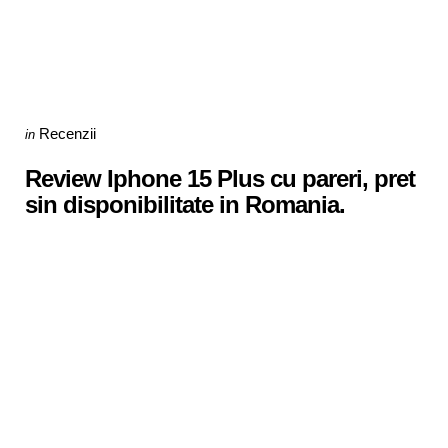
Categories
Posted
Recenzii
in
in
Review Iphone 15 Plus cu pareri, pret
sin disponibilitate in Romania.