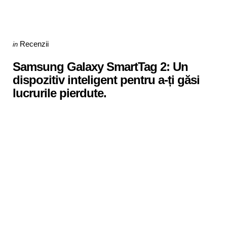
Categories
Posted
Recenzii
in
in
Samsung Galaxy SmartTag 2: Un
dispozitiv inteligent pentru a-ți găsi
lucrurile pierdute.