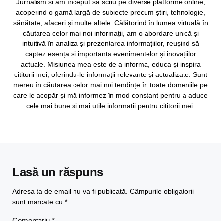
Jurnalism și am început să scriu pe diverse platforme online,
acoperind o gamă largă de subiecte precum știri, tehnologie,
sănătate, afaceri și multe altele. Călătorind în lumea virtuală în
căutarea celor mai noi informații, am o abordare unică și
intuitivă în analiza și prezentarea informațiilor, reușind să
captez esența și importanța evenimentelor și inovațiilor
actuale. Misiunea mea este de a informa, educa și inspira
cititorii mei, oferindu-le informații relevante și actualizate. Sunt
mereu în căutarea celor mai noi tendințe în toate domeniile pe
care le acopăr și mă informez în mod constant pentru a aduce
cele mai bune și mai utile informații pentru cititorii mei.
Lasă un răspuns
Adresa ta de email nu va fi publicată.
Câmpurile obligatorii
sunt marcate cu
*
Comentariu
*