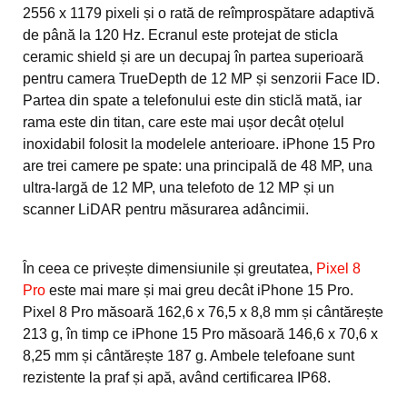
2556 x 1179 pixeli și o rată de reîmprospătare adaptivă
de până la 120 Hz. Ecranul este protejat de sticla
ceramic shield și are un decupaj în partea superioară
pentru camera TrueDepth de 12 MP și senzorii Face ID.
Partea din spate a telefonului este din sticlă mată, iar
rama este din titan, care este mai ușor decât oțelul
inoxidabil folosit la modelele anterioare. iPhone 15 Pro
are trei camere pe spate: una principală de 48 MP, una
ultra-largă de 12 MP, una telefoto de 12 MP și un
scanner LiDAR pentru măsurarea adâncimii.
În ceea ce privește dimensiunile și greutatea,
Pixel 8
Pro
este mai mare și mai greu decât iPhone 15 Pro.
Pixel 8 Pro măsoară 162,6 x 76,5 x 8,8 mm și cântărește
213 g, în timp ce iPhone 15 Pro măsoară 146,6 x 70,6 x
8,25 mm și cântărește 187 g. Ambele telefoane sunt
rezistente la praf și apă, având certificarea IP68.