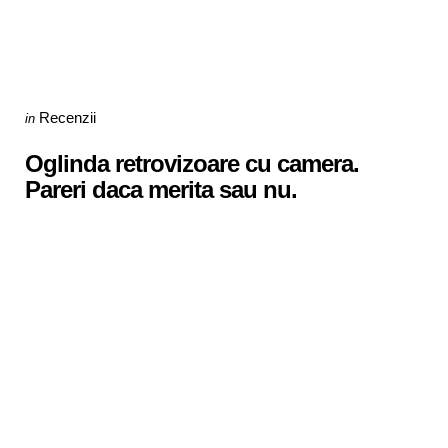
Categories
Posted
Recenzii
in
in
Oglinda retrovizoare cu camera.
Pareri daca merita sau nu.