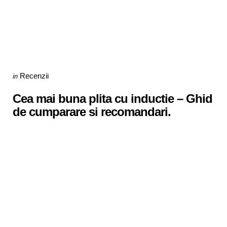
Categories
Posted
Recenzii
in
in
Cea mai buna plita cu inductie – Ghid
de cumparare si recomandari.