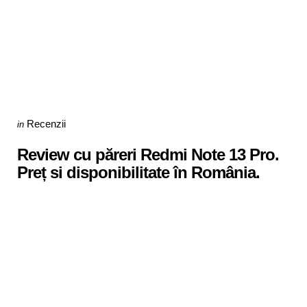
Categories
Posted
Recenzii
in
in
Review cu păreri Redmi Note 13 Pro.
Preț si disponibilitate în România.