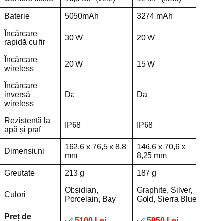
Baterie
5050mAh
3274 mAh
Încărcare
30 W
20 W
rapidă cu fir
Încărcare
20 W
15 W
wireless
Încărcare
inversă
Da
Da
wireless
Rezistență la
IP68
IP68
apă și praf
162,6 x 76,5 x 8,8
146,6 x 70,6 x
Dimensiuni
mm
8,25 mm
Greutate
213 g
187 g
Obsidian,
Graphite, Silver,
Culori
Porcelain, Bay
Gold, Sierra Blue
Preț de
5100 Lei
5950 Lei