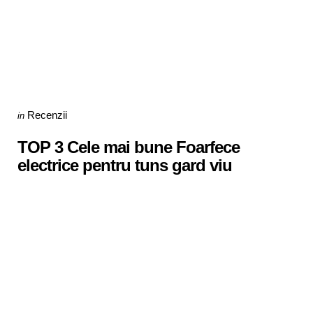
Categories
Posted
Recenzii
in
in
TOP 3 Cele mai bune Foarfece
electrice pentru tuns gard viu