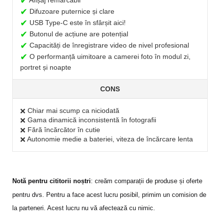
✔
Afișaj remarcabil
✔
Difuzoare puternice și clare
✔
USB Type-C este în sfârșit aici!
✔
Butonul de acțiune are potențial
✔
Capacități de înregistrare video de nivel profesional
✔
O performanță uimitoare a camerei foto în modul zi,
portret și noapte
CONS
Chiar mai scump ca niciodată
❌
Gama dinamică inconsistentă în fotografii
❌
Fără încărcător în cutie
❌
Autonomie medie a bateriei, viteza de încărcare lenta
❌
Notă pentru cititorii noștri
: creăm comparații de produse și oferte
pentru dvs. Pentru a face acest lucru posibil, primim un comision de
la parteneri. Acest lucru nu vă afectează cu nimic.