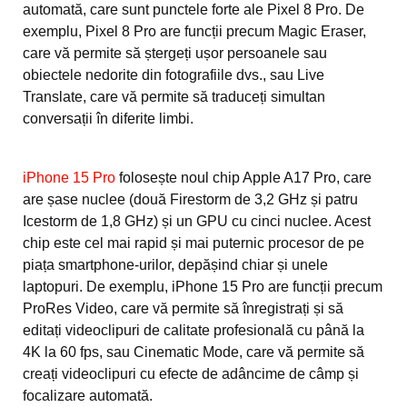
automată, care sunt punctele forte ale Pixel 8 Pro. De
exemplu, Pixel 8 Pro are funcții precum Magic Eraser,
care vă permite să ștergeți ușor persoanele sau
obiectele nedorite din fotografiile dvs., sau Live
Translate, care vă permite să traduceți simultan
conversații în diferite limbi.
iPhone 15 Pro
folosește noul chip Apple A17 Pro, care
are șase nuclee (două Firestorm de 3,2 GHz și patru
Icestorm de 1,8 GHz) și un GPU cu cinci nuclee. Acest
chip este cel mai rapid și mai puternic procesor de pe
piața smartphone-urilor, depășind chiar și unele
laptopuri. De exemplu, iPhone 15 Pro are funcții precum
ProRes Video, care vă permite să înregistrați și să
editați videoclipuri de calitate profesională cu până la
4K la 60 fps, sau Cinematic Mode, care vă permite să
creați videoclipuri cu efecte de adâncime de câmp și
focalizare automată.