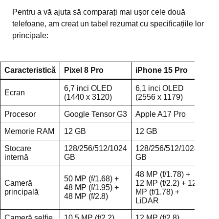
Pentru a vă ajuta să comparați mai ușor cele două
telefoane, am creat un tabel rezumat cu specificațiile lor
principale:
Caracteristică
Pixel 8 Pro
iPhone 15 Pro
6,7 inci OLED
6,1 inci OLED
Ecran
(1440 x 3120)
(2556 x 1179)
Procesor
Google Tensor G3
Apple A17 Pro
Memorie RAM
12 GB
12 GB
Stocare
128/256/512/1024
128/256/512/1024
internă
GB
GB
48 MP (f/1.78) +
50 MP (f/1.68) +
Cameră
12 MP (f/2.2) + 12
48 MP (f/1.95) +
principală
MP (f/1.78) +
48 MP (f/2.8)
LiDAR
Cameră selfie
10,5 MP (f/2.2)
12 MP (f/2.8)