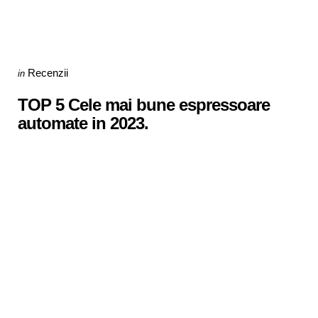
Categories
Posted
Recenzii
in
in
TOP 5 Cele mai bune espressoare
automate in 2023.