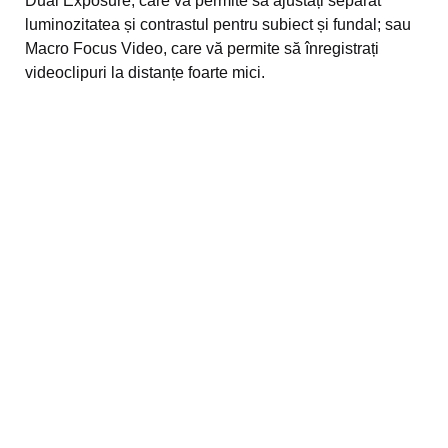
Dual Exposure, care vă permite să ajustați separat
luminozitatea și contrastul pentru subiect și fundal; sau
Macro Focus Video, care vă permite să înregistrați
videoclipuri la distanțe foarte mici.