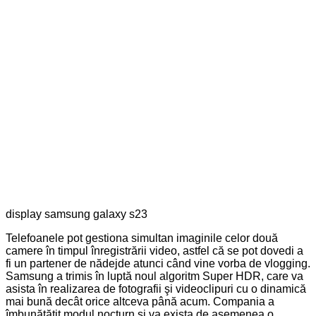
display samsung galaxy s23
Telefoanele pot gestiona simultan imaginile celor două
camere în timpul înregistrării video, astfel că se pot dovedi a
fi un partener de nădejde atunci când vine vorba de vlogging.
Samsung a trimis în luptă noul algoritm Super HDR, care va
asista în realizarea de fotografii şi videoclipuri cu o dinamică
mai bună decât orice altceva până acum. Compania a
îmbunătăţit modul nocturn şi va exista de asemenea o