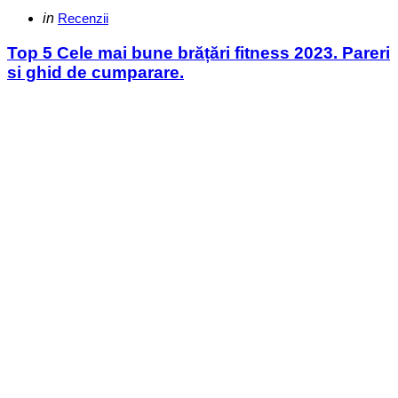
Categories
Posted
in
Recenzii
in
Top 5 Cele mai bune brățări fitness 2023. Pareri
si ghid de cumparare.