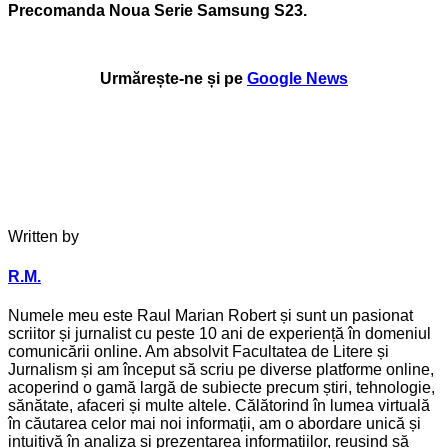
Precomanda Noua Serie Samsung S23.
Urmărește-ne și pe
Google News
Written by
R.M.
Numele meu este Raul Marian Robert și sunt un pasionat
scriitor și jurnalist cu peste 10 ani de experiență în domeniul
comunicării online. Am absolvit Facultatea de Litere și
Jurnalism și am început să scriu pe diverse platforme online,
acoperind o gamă largă de subiecte precum știri, tehnologie,
sănătate, afaceri și multe altele. Călătorind în lumea virtuală
în căutarea celor mai noi informații, am o abordare unică și
intuitivă în analiza și prezentarea informațiilor, reușind să