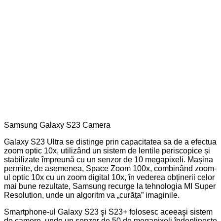
Samsung Galaxy S23 Camera
Galaxy S23 Ultra se distinge prin capacitatea sa de a efectua
zoom optic 10x, utilizând un sistem de lentile periscopice și
stabilizate împreună cu un senzor de 10 megapixeli. Mașina
permite, de asemenea, Space Zoom 100x, combinând zoom-
ul optic 10x cu un zoom digital 10x, în vederea obținerii celor
mai bune rezultate, Samsung recurge la tehnologia MI Super
Resolution, unde un algoritm va „curăța” imaginile.
Smartphone-ul Galaxy S23 şi S23+ folosesc aceeaşi sistem
de camere, unde un senzor de 50 de megapixeli îndeplineşte