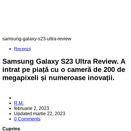
samsung-galaxy-s23-ultra-review
Categories
Recenzii
Samsung Galaxy S23 Ultra Review. A
intrat pe piață cu o cameră de 200 de
megapixeli și numeroase inovații.
Posted
R.M.
by
februarie 2, 2023
Updated
martie 22, 2023
0 Comments
Cuprins