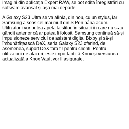
imagini din aplicația Expert RAW, se pot edita înregistrări cu
software avansat și așa mai departe.
A Galaxy S23 Ultra se va alinia, din nou, cu un stylus, iar
Samsung a scos cel mai mult din S Pen până acum.
Utilizatorii vor putea apela la stilou în situații în care nu s-au
gândit anterior că ar putea fi folosit. Samsung continuă să-și
impulsioneze serviciul de asistent digital Bixby și să-și
îmbunătățească DeX, seria Galaxy S23 oferind, de
asemenea, suport DeX fără fir pentru clienți. Pentru
utilizatorii de afaceri, este important că Knox și versiunea
actualizată a Knox Vault vor fi asigurate.