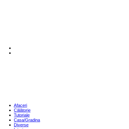
Menu
Search
Revista
Magazin
Menu
Afaceri
Călătorie
Tutoriale
Casa/Gradina
Diverse