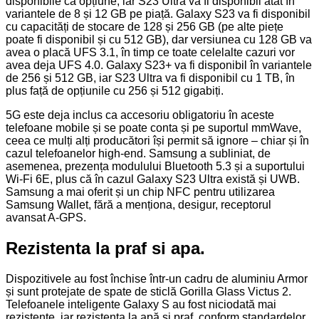
disponibile ca opțiune, iar S23 Ultra va fi disponibil atât în
variantele de 8 și 12 GB pe piață. Galaxy S23 va fi disponibil
cu capacități de stocare de 128 și 256 GB (pe alte piețe
poate fi disponibil și cu 512 GB), dar versiunea cu 128 GB va
avea o placă UFS 3.1, în timp ce toate celelalte cazuri vor
avea deja UFS 4.0. Galaxy S23+ va fi disponibil în variantele
de 256 și 512 GB, iar S23 Ultra va fi disponibil cu 1 TB, în
plus față de opțiunile cu 256 și 512 gigabiți.
5G este deja inclus ca accesoriu obligatoriu în aceste
telefoane mobile și se poate conta și pe suportul mmWave,
ceea ce mulți alți producători își permit să ignore – chiar și în
cazul telefoanelor high-end. Samsung a subliniat, de
asemenea, prezența modulului Bluetooth 5.3 și a suportului
Wi-Fi 6E, plus că în cazul Galaxy S23 Ultra există și UWB.
Samsung a mai oferit și un chip NFC pentru utilizarea
Samsung Wallet, fără a menționa, desigur, receptorul
avansat A-GPS.
Rezistenta la praf si apa.
Dispozitivele au fost închise într-un cadru de aluminiu Armor
și sunt protejate de spate de sticlă Gorilla Glass Victus 2.
Telefoanele inteligente Galaxy S au fost niciodată mai
rezistente, iar rezistența la apă și praf, conform standardelor