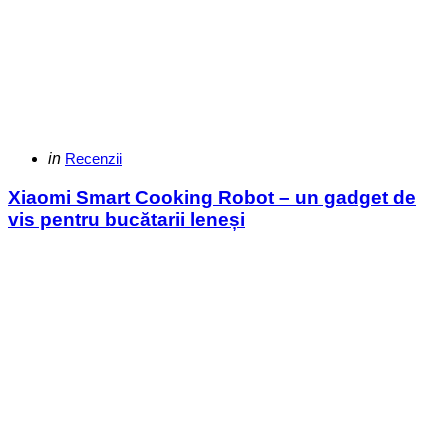
Categories
Posted
in
Recenzii
in
Xiaomi Smart Cooking Robot – un gadget de
vis pentru bucătarii leneși