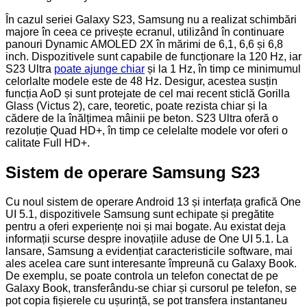
În cazul seriei Galaxy S23, Samsung nu a realizat schimbări
majore în ceea ce privește ecranul, utilizând în continuare
panouri Dynamic AMOLED 2X în mărimi de 6,1, 6,6 și 6,8
inch. Dispozitivele sunt capabile de funcționare la 120 Hz, iar
S23 Ultra
poate ajunge chiar
și la 1 Hz, în timp ce minimumul
celorlalte modele este de 48 Hz. Desigur, acestea susțin
funcția AoD și sunt protejate de cel mai recent sticlă Gorilla
Glass (Victus 2), care, teoretic, poate rezista chiar și la
cădere de la înălțimea mâinii pe beton. S23 Ultra oferă o
rezoluție Quad HD+, în timp ce celelalte modele vor oferi o
calitate Full HD+.
Sistem de operare Samsung S23
Cu noul sistem de operare Android 13 și interfața grafică One
UI 5.1, dispozitivele Samsung sunt echipate și pregătite
pentru a oferi experiențe noi și mai bogate. Au existat deja
informații scurse despre inovațiile aduse de One UI 5.1. La
lansare, Samsung a evidențiat caracteristicile software, mai
ales acelea care sunt interesante împreună cu Galaxy Book.
De exemplu, se poate controla un telefon conectat de pe
Galaxy Book, transferându-se chiar și cursorul pe telefon, se
pot copia fișierele cu ușurință, se pot transfera instantaneu