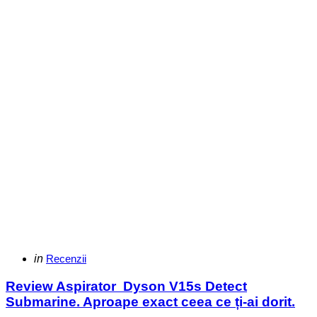
Categories
Posted
in
Recenzii
in
Review Aspirator Dyson V15s Detect
Submarine. Aproape exact ceea ce ți-ai dorit.