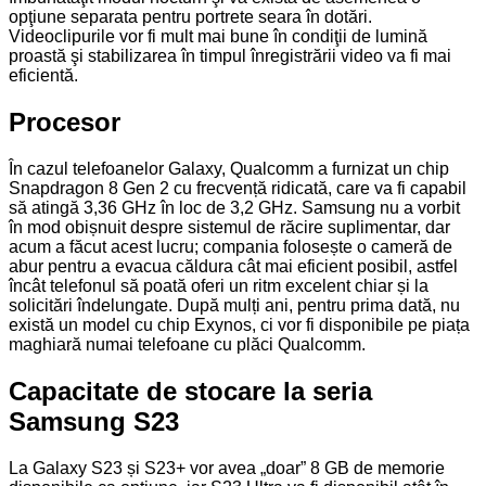
opţiune separata pentru portrete seara în dotări.
Videoclipurile vor fi mult mai bune în condiţii de lumină
proastă şi stabilizarea în timpul înregistrării video va fi mai
eficientă.
Procesor
În cazul telefoanelor Galaxy, Qualcomm a furnizat un chip
Snapdragon 8 Gen 2 cu frecvență ridicată, care va fi capabil
să atingă 3,36 GHz în loc de 3,2 GHz. Samsung nu a vorbit
în mod obișnuit despre sistemul de răcire suplimentar, dar
acum a făcut acest lucru; compania folosește o cameră de
abur pentru a evacua căldura cât mai eficient posibil, astfel
încât telefonul să poată oferi un ritm excelent chiar și la
solicitări îndelungate. După mulți ani, pentru prima dată, nu
există un model cu chip Exynos, ci vor fi disponibile pe piața
maghiară numai telefoane cu plăci Qualcomm.
Capacitate de stocare la seria
Samsung S23
La Galaxy S23 și S23+ vor avea „doar” 8 GB de memorie