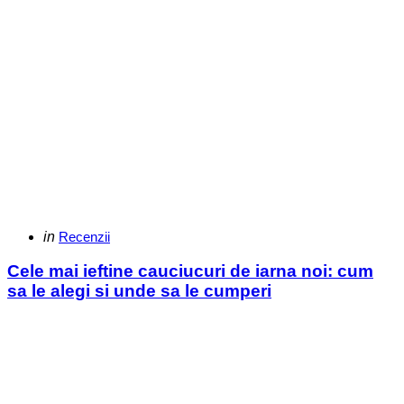
Categories
Posted
in
Recenzii
in
Cele mai ieftine cauciucuri de iarna noi: cum
sa le alegi si unde sa le cumperi