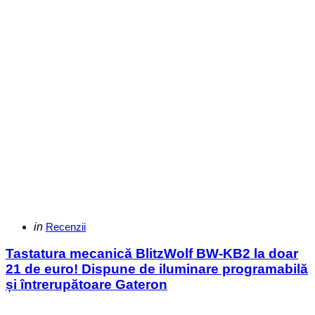
Categories
Posted
in
Recenzii
in
Tastatura mecanică BlitzWolf BW-KB2 la doar
21 de euro! Dispune de iluminare programabilă
și întrerupătoare Gateron