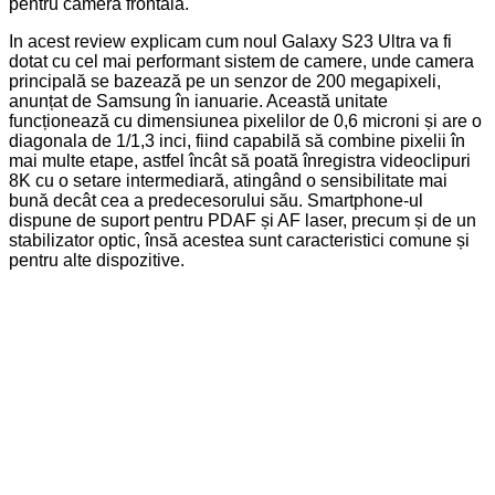
pentru camera frontală.
In acest review explicam cum noul Galaxy S23 Ultra va fi
dotat cu cel mai performant sistem de camere, unde camera
principală se bazează pe un senzor de 200 megapixeli,
anunțat de Samsung în ianuarie. Această unitate
funcționează cu dimensiunea pixelilor de 0,6 microni și are o
diagonala de 1/1,3 inci, fiind capabilă să combine pixelii în
mai multe etape, astfel încât să poată înregistra videoclipuri
8K cu o setare intermediară, atingând o sensibilitate mai
bună decât cea a predecesorului său. Smartphone-ul
dispune de suport pentru PDAF și AF laser, precum și de un
stabilizator optic, însă acestea sunt caracteristici comune și
pentru alte dispozitive.