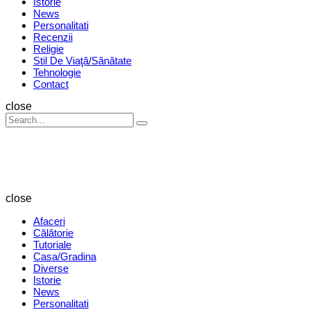
Istorie
News
Personalitati
Recenzii
Religie
Stil De Viaţă/Sănătate
Tehnologie
Contact
Search
close
Search
Search
for:
Revista
Magazin
close
Afaceri
Călătorie
Tutoriale
Casa/Gradina
Diverse
Istorie
News
Personalitati