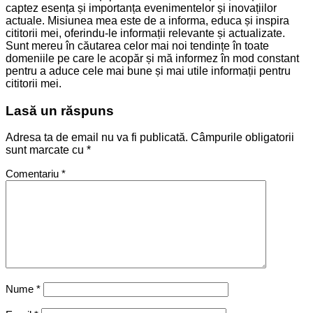
captez esența și importanța evenimentelor și inovațiilor
actuale. Misiunea mea este de a informa, educa și inspira
cititorii mei, oferindu-le informații relevante și actualizate.
Sunt mereu în căutarea celor mai noi tendințe în toate
domeniile pe care le acopăr și mă informez în mod constant
pentru a aduce cele mai bune și mai utile informații pentru
cititorii mei.
Lasă un răspuns
Adresa ta de email nu va fi publicată.
Câmpurile obligatorii
sunt marcate cu
*
Comentariu
*
Nume
*