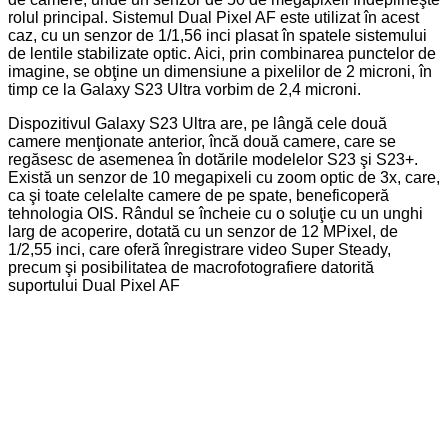
rolul principal. Sistemul Dual Pixel AF este utilizat în acest
caz, cu un senzor de 1/1,56 inci plasat în spatele sistemului
de lentile stabilizate optic. Aici, prin combinarea punctelor de
imagine, se obţine un dimensiune a pixelilor de 2 microni, în
timp ce la Galaxy S23 Ultra vorbim de 2,4 microni.
Dispozitivul Galaxy S23 Ultra are, pe lângă cele două
camere menţionate anterior, încă două camere, care se
regăsesc de asemenea în dotările modelelor S23 şi S23+.
Există un senzor de 10 megapixeli cu zoom optic de 3x, care,
ca şi toate celelalte camere de pe spate, beneficoperă
tehnologia OIS. Rândul se încheie cu o soluţie cu un unghi
larg de acoperire, dotată cu un senzor de 12 MPixel, de
1/2,55 inci, care oferă înregistrare video Super Steady,
precum şi posibilitatea de macrofotografiere datorită
suportului Dual Pixel AF