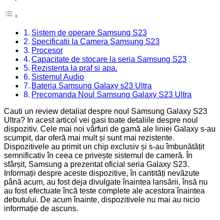
Sistem de operare Samsung S23
Specificatii la Camera Samsung S23
Procesor
Capacitate de stocare la seria Samsung S23
Rezistenta la praf si apa.
Sistemul Audio
Bateria Samsung Galaxy s23 Ultra
Precomanda Noul Samsung Galaxy S23 Ultra
Cauti un review detaliat despre noul Samsung Galaxy S23
Ultra? In acest articol vei gasi toate detaliile despre noul
dispozitiv. Cele mai noi vârfuri de gamă ale liniei Galaxy s-au
scumpit, dar oferă mai mult și sunt mai rezistente.
Dispozitivele au primit un chip exclusiv și s-au îmbunătățit
semnificativ în ceea ce privește sistemul de cameră. În
sfârșit, Samsung a prezentat oficial seria Galaxy S23.
Informații despre aceste dispozitive, în cantități nevăzute
până acum, au fost deja divulgate înaintea lansării, însă nu
au fost efectuate încă teste complete ale acestora înaintea
debutului. De acum înainte, dispozitivele nu mai au nicio
informație de ascuns.