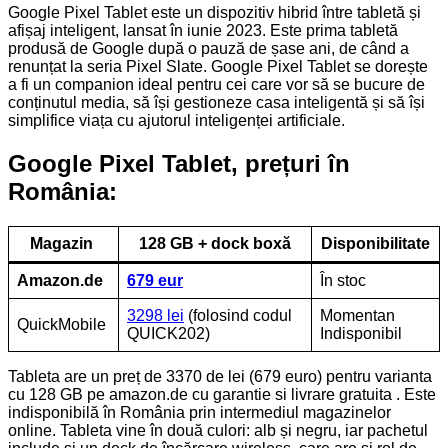
Google Pixel Tablet este un dispozitiv hibrid între tabletă și
afișaj inteligent, lansat în iunie 2023. Este prima tabletă
produsă de Google după o pauză de șase ani, de când a
renunțat la seria Pixel Slate. Google Pixel Tablet se dorește
a fi un companion ideal pentru cei care vor să se bucure de
conținutul media, să își gestioneze casa inteligentă și să își
simplifice viața cu ajutorul inteligenței artificiale.
Google Pixel Tablet, prețuri în
România:
Magazin
128 GB + dock boxă
Disponibilitate
Amazon.de
679 eur
În stoc
3298 lei
(folosind codul
Momentan
QuickMobile
QUICK202)
Indisponibil
Tableta are un preț de 3370 de lei (679 euro) pentru varianta
cu 128 GB pe amazon.de cu garantie si livrare gratuita . Este
indisponibilă în România prin intermediul magazinelor
online. Tableta vine în două culori: alb și negru, iar pachetul