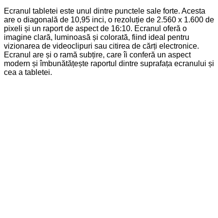
Ecranul tabletei este unul dintre punctele sale forte. Acesta
are o diagonală de 10,95 inci, o rezoluție de 2.560 x 1.600 de
pixeli și un raport de aspect de 16:10. Ecranul oferă o
imagine clară, luminoasă și colorată, fiind ideal pentru
vizionarea de videoclipuri sau citirea de cărți electronice.
Ecranul are și o ramă subțire, care îi conferă un aspect
modern și îmbunătățește raportul dintre suprafața ecranului și
cea a tabletei.