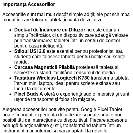
Importanța Accesoriilor
Accesoriile sunt mai mult decât simple adiții; ele pot schimba
modul în care folosim tableta în viața de zi cu zi:
Dock-ul de Încărcare cu Difuzor
nu este doar un
simplu încărcător, ci un dispozitiv care adaugă valoare
prin transformarea tabletei într-un centru de control
pentru casa inteligentă.
Stiloul USI 2.0
este esențial pentru profesioniști sau
studenți care folosesc tableta pentru notițe sau schițe
rapide.
Carcasa Magnetică Pliabilă
protejează tableta și
servește ca stand, facilitând consumul de media.
Tastatura Wireless Logitech K780
transforma tableta
într-un mini laptop, ideal pentru scriere extinsa sau
lucrul la documente.
Pixel Buds A
oferǎ o experienţǎ audio imersivǎ şi sunt
uşor de transportat şi folosit în mişcare.
Alegerea accesoriilor potrivite pentru Google Pixel Tablet
poate îmbogăți experiența de utilizare și poate aduce noi
posibilități de interacțiune cu dispozitivul. Fiecare accesoriu
adaugă funcționalitate și stil, transformând tableta într-un
instrument mai puternic și mai adaptabil la nevoile