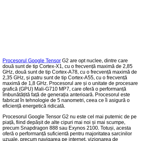
Procesorul Google Tensor
G2 are opt nuclee, dintre care
două sunt de tip Cortex-X1, cu o frecvență maximă de 2,85
GHz, două sunt de tip Cortex-A78, cu o frecvență maximă de
2,35 GHz, și patru sunt de tip Cortex-A55, cu o frecvență
maximă de 1,8 GHz. Procesorul are și o unitate de procesare
grafică (GPU) Mali-G710 MP7, care oferă o performanță
îmbunătățită față de generația anterioară. Procesorul este
fabricat în tehnologie de 5 nanometri, ceea ce îi asigură o
eficiență energetică ridicată.
Procesorul Google Tensor G2 nu este cel mai puternic de pe
piață, fiind depășit de alte cipuri mai noi și mai scumpe,
precum Snapdragon 888 sau Exynos 2100. Totuși, acesta
oferă o performanță suficientă pentru majoritatea sarcinilor
uzuale, precum navigarea pe internet, vizionarea de