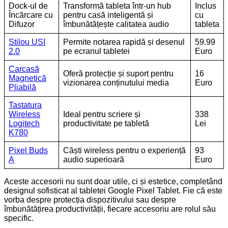
Dock-ul de
Transformă tableta într-un hub
Inclus
Încărcare cu
pentru casă inteligentă și
cu
Difuzor
îmbunătățește calitatea audio
tableta
Stil
o
u USI
Permite notarea rapidă și desenul
59.99
2.0
pe ecranul tabletei
Euro
Carcasă
Oferă protecție și suport pentru
16
Magnetică
vizionarea conținutului media
Euro
Pliabilă
Tastatura
Wireless
Ideal pentru scriere și
338
Logitech
productivitate pe tabletă
Lei
K780
Pixel Buds
Căști wireless pentru o experiență
93
A
audio superioară
Euro
Aceste accesorii nu sunt doar utile, ci și estetice, completând
designul sofisticat al tabletei Google Pixel Tablet. Fie că este
vorba despre protecția dispozitivului sau despre
îmbunătățirea productivității, fiecare accesoriu are rolul său
specific.