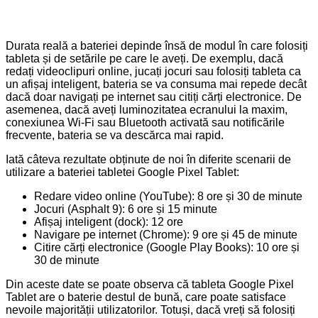
Durata reală a bateriei depinde însă de modul în care folosiți
tableta și de setările pe care le aveți. De exemplu, dacă
redați videoclipuri online, jucați jocuri sau folosiți tableta ca
un afișaj inteligent, bateria se va consuma mai repede decât
dacă doar navigați pe internet sau citiți cărți electronice. De
asemenea, dacă aveți luminozitatea ecranului la maxim,
conexiunea Wi-Fi sau Bluetooth activată sau notificările
frecvente, bateria se va descărca mai rapid.
Iată câteva rezultate obținute de noi în diferite scenarii de
utilizare a bateriei tabletei Google Pixel Tablet:
Redare video online (YouTube): 8 ore și 30 de minute
Jocuri (Asphalt 9): 6 ore și 15 minute
Afișaj inteligent (dock): 12 ore
Navigare pe internet (Chrome): 9 ore și 45 de minute
Citire cărți electronice (Google Play Books): 10 ore și
30 de minute
Din aceste date se poate observa că tableta Google Pixel
Tablet are o baterie destul de bună, care poate satisface
nevoile majorității utilizatorilor. Totuși, dacă vreți să folosiți