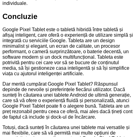
individuale.
Concluzie
Google Pixel Tablet este o tabletă hibridă între tabletă și
afișaj inteligent, care oferă o experiență de utilizare simplă și
integrată cu serviciile Google. Tableta are un design
minimalist și elegant, un ecran de calitate, un procesor
performant, o cameră surprinzătoare, o baterie decentă, un
software modern și un dock multifuncțional. Tableta este
potrivită pentru cei care vor să se bucure de conținutul
media, să își gestioneze casa inteligentă și să își simplifice
viața cu ajutorul inteligenței artificiale.
Dar merită cumpărat Google Pixel Tablet? Răspunsul
depinde de nevoile și preferințele fiecărui utilizator. Dacă
sunteți în căutarea unei tablete Android de ultimă generație,
care să vă ofere o experiență fluidă și personalizată, atunci
Google Pixel Tablet poate fi o alegere bună. Tableta are un
preț rezonabil pentru ceea ce oferă, mai ales dacă țineți cont
de faptul că include și dock-ul de încărcare.
Totuși, dacă sunteți în căutarea unei tablete mai versatile și
mai flexibile, care să vă permită mai multe opțiuni de