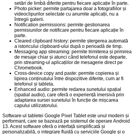
setări de limbă diferite pentru fiecare aplicație în parte.
Photo picker: permite partajarea doar a fotografiilor și
videoclipurilor selectate cu anumite aplicații, nu a
întregii galerii.
Notification permissions: permite gestionarea
permisiunilor de notificare pentru fiecare aplicație în
parte.
Cleared clipboard history: permite ștergerea automată
a istoricului clipboard-ului după o perioadă de timp.
Messaging app streaming: permite trimiterea și primirea
de mesaje chiar și atunci când telefonul este departe,
prin streaming-ul aplicațiilor de mesagerie direct pe
Chromebook.
Cross-device copy and paste: permite copierea și
lipirea conținutului între dispozitive diferite, cum ar fi
telefonul și tableta.
Enhanced audio: permite redarea sunetului spațial
(spatial audio), care oferă o experiență imersivă prin
adaptarea sursei sunetului în funcție de mișcarea
capului utilizatorului.
Software-ul tabletei Google Pixel Tablet este unul modern și
performant, care se bazează pe sistemul de operare Android
13. Acest software oferă o interfață simplificată și
personalizabilă, o integrare fluidă cu serviciile Google și o