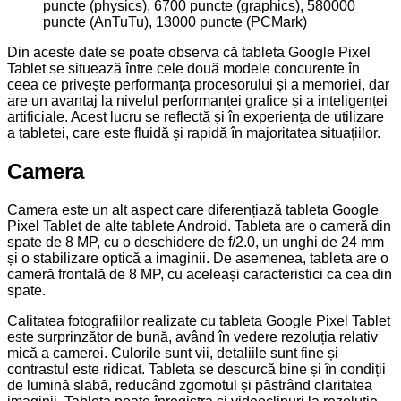
puncte (physics), 6700 puncte (graphics), 580000
puncte (AnTuTu), 13000 puncte (PCMark)
Din aceste date se poate observa că tableta Google Pixel
Tablet se situează între cele două modele concurente în
ceea ce privește performanța procesorului și a memoriei, dar
are un avantaj la nivelul performanței grafice și a inteligenței
artificiale. Acest lucru se reflectă și în experiența de utilizare
a tabletei, care este fluidă și rapidă în majoritatea situațiilor.
Camera
Camera este un alt aspect care diferențiază tableta Google
Pixel Tablet de alte tablete Android. Tableta are o cameră din
spate de 8 MP, cu o deschidere de f/2.0, un unghi de 24 mm
și o stabilizare optică a imaginii. De asemenea, tableta are o
cameră frontală de 8 MP, cu aceleași caracteristici ca cea din
spate.
Calitatea fotografiilor realizate cu tableta Google Pixel Tablet
este surprinzător de bună, având în vedere rezoluția relativ
mică a camerei. Culorile sunt vii, detaliile sunt fine și
contrastul este ridicat. Tableta se descurcă bine și în condiții
de lumină slabă, reducând zgomotul și păstrând claritatea