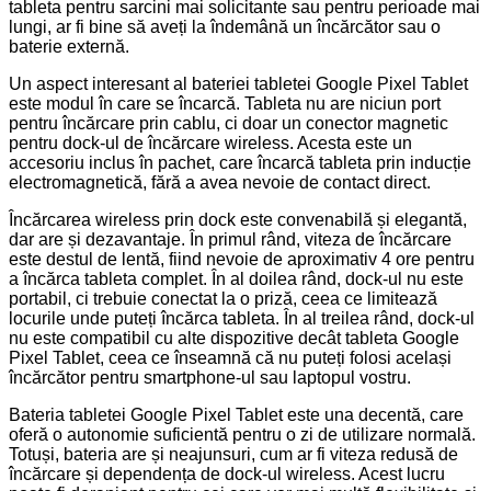
tableta pentru sarcini mai solicitante sau pentru perioade mai
lungi, ar fi bine să aveți la îndemână un încărcător sau o
baterie externă.
Un aspect interesant al bateriei tabletei Google Pixel Tablet
este modul în care se încarcă. Tableta nu are niciun port
pentru încărcare prin cablu, ci doar un conector magnetic
pentru dock-ul de încărcare wireless. Acesta este un
accesoriu inclus în pachet, care încarcă tableta prin inducție
electromagnetică, fără a avea nevoie de contact direct.
Încărcarea wireless prin dock este convenabilă și elegantă,
dar are și dezavantaje. În primul rând, viteza de încărcare
este destul de lentă, fiind nevoie de aproximativ 4 ore pentru
a încărca tableta complet. În al doilea rând, dock-ul nu este
portabil, ci trebuie conectat la o priză, ceea ce limitează
locurile unde puteți încărca tableta. În al treilea rând, dock-ul
nu este compatibil cu alte dispozitive decât tableta Google
Pixel Tablet, ceea ce înseamnă că nu puteți folosi același
încărcător pentru smartphone-ul sau laptopul vostru.
Bateria tabletei Google Pixel Tablet este una decentă, care
oferă o autonomie suficientă pentru o zi de utilizare normală.
Totuși, bateria are și neajunsuri, cum ar fi viteza redusă de
încărcare și dependența de dock-ul wireless. Acest lucru