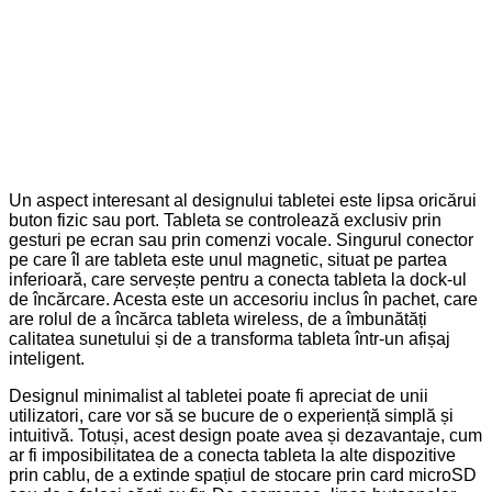
Un aspect interesant al designului tabletei este lipsa oricărui
buton fizic sau port. Tableta se controlează exclusiv prin
gesturi pe ecran sau prin comenzi vocale. Singurul conector
pe care îl are tableta este unul magnetic, situat pe partea
inferioară, care servește pentru a conecta tableta la dock-ul
de încărcare. Acesta este un accesoriu inclus în pachet, care
are rolul de a încărca tableta wireless, de a îmbunătăți
calitatea sunetului și de a transforma tableta într-un afișaj
inteligent.
Designul minimalist al tabletei poate fi apreciat de unii
utilizatori, care vor să se bucure de o experiență simplă și
intuitivă. Totuși, acest design poate avea și dezavantaje, cum
ar fi imposibilitatea de a conecta tableta la alte dispozitive
prin cablu, de a extinde spațiul de stocare prin card microSD