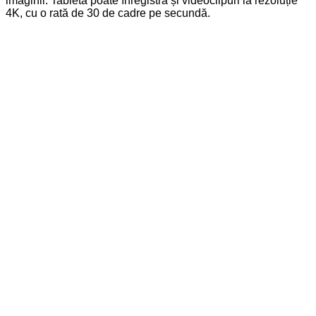
imaginii. Tableta poate înregistra și videoclipuri la rezoluție
4K, cu o rată de 30 de cadre pe secundă.