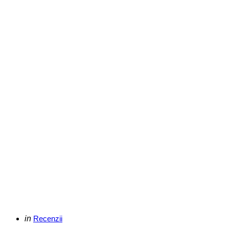
Categories
Posted
in
Recenzii
in