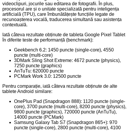
videoclipuri, jocurile sau editarea de fotografii. În plus,
procesorul are și o unitate specializată pentru inteligența
artificială (TPU), care îmbunătățește funcțiile legate de
recunoașterea vocală, traducerea simultană sau asistența
contextuală.
Iată câteva rezultate obținute de tableta Google Pixel Tablet
în diferite teste de performanță (benchmark):
Geekbench 6.2: 1450 puncte (single-core), 4550
puncte (multi-core)
3DMark Sling Shot Extreme: 4672 puncte (physics),
7250 puncte (graphics)
AnTuTu: 620000 puncte
PCMark Work 3.0: 12500 puncte
Pentru comparație, iată câteva rezultate obținute de alte
tablete Android similare:
OnePlus Pad (Snapdragon 888): 1120 puncte (single-
core), 3700 puncte (multi-core), 8200 puncte (physics),
9800 puncte (graphics), 720000 puncte (AnTuTu),
14000 puncte (PCMark)
Samsung Galaxy Tab S7 (Snapdragon 865+): 970
puncte (single-core), 2800 puncte (multi-core), 4100