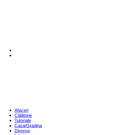
Menu
Search
Revista
Magazin
Menu
Afaceri
Călătorie
Tutoriale
Casa/Gradina
Diverse