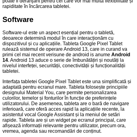
poate fi deranjant pentru cei care vor mai multă flexibilitate și
rapiditate în încărcarea tabletei.
Software
Software-ul este un aspect esențial pentru o tabletă,
deoarece determină modul în care interacționăm cu
dispozitivul și cu aplicațiile. Tableta Google Pixel Tablet
rulează sistemul de operare Android 13, care in curand va
primi cel mai recent verisune de android is anume
Android
14
. Android 13 aduce o serie de îmbunătățiri și noutăți la
nivelul interfeței, securității, conectivității și funcționalității
tabletei.
Interfața tabletei Google Pixel Tablet este una simplificată și
adaptată pentru ecranul mare. Tableta folosește principiile
designului Material You, care permite personalizarea
culorilor, temelor și fonturilor în funcție de preferințele
utilizatorului. De asemenea, tableta are o bară de navigare
inferioară, care oferă acces rapid la aplicațiile recente, la
asistentul vocal Google Assistant și la meniul de setări
rapide. Tableta are și un widget pe ecranul principal, care
afișează informații relevante pentru utilizator, precum ora,
vremea, agenda sau recomandări de conținut.