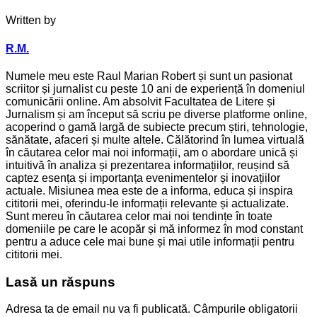
Written by
R.M.
Numele meu este Raul Marian Robert și sunt un pasionat
scriitor și jurnalist cu peste 10 ani de experiență în domeniul
comunicării online. Am absolvit Facultatea de Litere și
Jurnalism și am început să scriu pe diverse platforme online,
acoperind o gamă largă de subiecte precum știri, tehnologie,
sănătate, afaceri și multe altele. Călătorind în lumea virtuală
în căutarea celor mai noi informații, am o abordare unică și
intuitivă în analiza și prezentarea informațiilor, reușind să
captez esența și importanța evenimentelor și inovațiilor
actuale. Misiunea mea este de a informa, educa și inspira
cititorii mei, oferindu-le informații relevante și actualizate.
Sunt mereu în căutarea celor mai noi tendințe în toate
domeniile pe care le acopăr și mă informez în mod constant
pentru a aduce cele mai bune și mai utile informații pentru
cititorii mei.
Lasă un răspuns
Adresa ta de email nu va fi publicată.
Câmpurile obligatorii