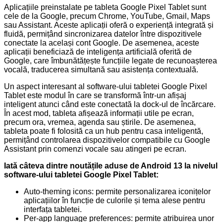
Aplicațiile preinstalate pe tableta Google Pixel Tablet sunt
cele de la Google, precum Chrome, YouTube, Gmail, Maps
sau Assistant. Aceste aplicații oferă o experiență integrată și
fluidă, permițând sincronizarea datelor între dispozitivele
conectate la același cont Google. De asemenea, aceste
aplicații beneficiază de inteligența artificială oferită de
Google, care îmbunătățește funcțiile legate de recunoașterea
vocală, traducerea simultană sau asistența contextuală.
Un aspect interesant al software-ului tabletei Google Pixel
Tablet este modul în care se transformă într-un afișaj
inteligent atunci când este conectată la dock-ul de încărcare.
În acest mod, tableta afișează informații utile pe ecran,
precum ora, vremea, agenda sau știrile. De asemenea,
tableta poate fi folosită ca un hub pentru casa inteligentă,
permițând controlarea dispozitivelor compatibile cu Google
Assistant prin comenzi vocale sau atingeri pe ecran.
Iată câteva dintre noutățile aduse de Android 13 la nivelul
software-ului tabletei Google Pixel Tablet:
Auto-theming icons: permite personalizarea iconițelor
aplicațiilor în funcție de culorile și tema alese pentru
interfața tabletei.
Per-app language preferences: permite atribuirea unor