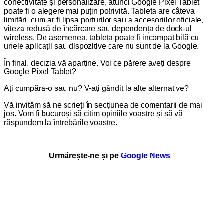
conectivitate și personalizare, atunci Google Pixel Tablet
poate fi o alegere mai puțin potrivită. Tableta are câteva
limitări, cum ar fi lipsa porturilor sau a accesoriilor oficiale,
viteza redusă de încărcare sau dependența de dock-ul
wireless. De asemenea, tableta poate fi incompatibilă cu
unele aplicații sau dispozitive care nu sunt de la Google.
În final, decizia vă aparține. Voi ce părere aveți despre
Google Pixel Tablet?
Ați cumpăra-o sau nu? V-ați gândit la alte alternative?
Vă invităm să ne scrieți în secțiunea de comentarii de mai
jos. Vom fi bucuroși să citim opiniile voastre și să vă
răspundem la întrebările voastre.
Urmărește-ne și pe
Google News