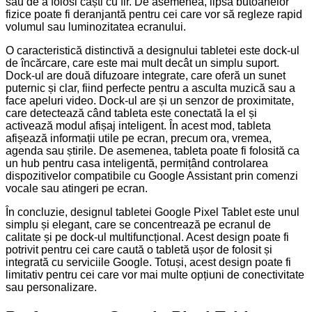
sau de a folosi căști cu fir. De asemenea, lipsa butoanelor
fizice poate fi deranjantă pentru cei care vor să regleze rapid
volumul sau luminozitatea ecranului.
O caracteristică distinctivă a designului tabletei este dock-ul
de încărcare, care este mai mult decât un simplu suport.
Dock-ul are două difuzoare integrate, care oferă un sunet
puternic și clar, fiind perfecte pentru a asculta muzică sau a
face apeluri video. Dock-ul are și un senzor de proximitate,
care detectează când tableta este conectată la el și
activează modul afișaj inteligent. În acest mod, tableta
afișează informații utile pe ecran, precum ora, vremea,
agenda sau știrile. De asemenea, tableta poate fi folosită ca
un hub pentru casa inteligentă, permițând controlarea
dispozitivelor compatibile cu Google Assistant prin comenzi
vocale sau atingeri pe ecran.
În concluzie, designul tabletei Google Pixel Tablet este unul
simplu și elegant, care se concentrează pe ecranul de
calitate și pe dock-ul multifuncțional. Acest design poate fi
potrivit pentru cei care caută o tabletă ușor de folosit și
integrată cu serviciile Google. Totuși, acest design poate fi
limitativ pentru cei care vor mai multe opțiuni de conectivitate
sau personalizare.