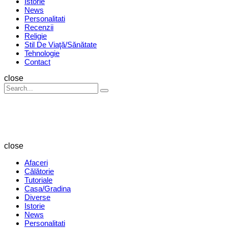
Istorie
News
Personalitati
Recenzii
Religie
Stil De Viaţă/Sănătate
Tehnologie
Contact
Search
close
Search
Search
for:
Revista
Magazin
close
Afaceri
Călătorie
Tutoriale
Casa/Gradina
Diverse
Istorie
News
Personalitati