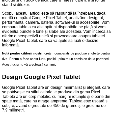
include și un dock de încărcare wireless, care are și rol de
stand și difuzor.
Scopul acestui articol este să răspundă la întrebarea dacă
merită cumpărat Google Pixel Tablet, analizând designul,
performanța, camera, bateria, software-ul și accesoriile. Vom
compara tableta cu alte opțiuni disponibile pe piață și vom
evidenția punctele forte și slabe ale acesteia. Vom încerca să
oferim o perspectivă unică și provocatoare asupra tabletei
Google Pixel Tablet, care să vă ajute să luați o decizie
informată.
Notă pentru cititorii noștri
: creăm comparații de produse și oferte pentru
dvs. Pentru a face acest lucru posibil, primim un comision de la parteneri.
Acest lucru nu vă afectează cu nimic.
Design Google Pixel Tablet
Google Pixel Tablet are un design minimalist și elegant, care
se potrivește cu stilul celorlalte produse din gama Pixel.
Tableta are un corp metalic, cu margini rotunjite și o parte din
spate mată, care nu atrage amprente. Tableta este ușoară și
subțire, având o greutate de 450 de grame și o grosime de
7,9 milimetri.