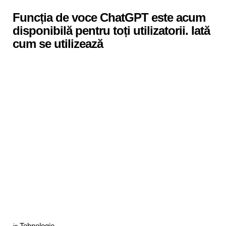
in
Funcția de voce ChatGPT este acum
disponibilă pentru toți utilizatorii. Iată
cum se utilizează
Categories
Posted
Tehnologie