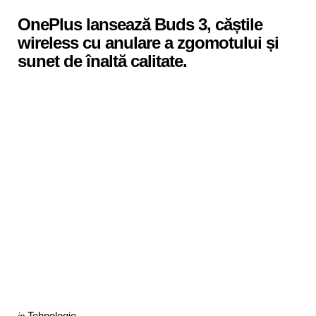
in
OnePlus lansează Buds 3, căștile
wireless cu anulare a zgomotului și
sunet de înaltă calitate.
Categories
Posted
Tehnologie