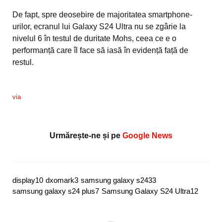
De fapt, spre deosebire de majoritatea smartphone-
urilor, ecranul lui Galaxy S24 Ultra nu se zgârie la
nivelul 6 în testul de duritate Mohs, ceea ce e o
performanță care îl face să iasă în evidență față de
restul.
via
Urmărește-ne și pe
Google News
display
10
dxomark
3
samsung galaxy s24
33
samsung galaxy s24 plus
7
Samsung Galaxy S24 Ultra
12