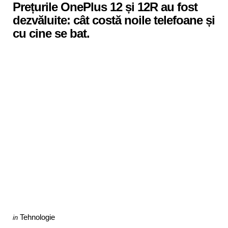
Prețurile OnePlus 12 și 12R au fost
dezvăluite: cât costă noile telefoane și
cu cine se bat.
Categories
Posted
Tehnologie
in
in