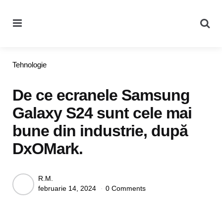
Menu
Se
Categories
Tehnologie
De ce ecranele Samsung
Galaxy S24 sunt cele mai
bune din industrie, după
DxOMark.
Posted
R.M.
februarie 14, 2024
0 Comments
by