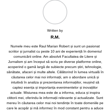
Written by
R.M.
Numele meu este Raul Marian Robert și sunt un pasionat
scriitor și jurnalist cu peste 10 ani de experiență în domeniul
comunicării online. Am absolvit Facultatea de Litere și
Jurnalism și am început să scriu pe diverse platforme online,
acoperind o gamă largă de subiecte precum știri, tehnologie,
sănătate, afaceri și multe altele. Călătorind în lumea virtuală în
căutarea celor mai noi informații, am o abordare unică și
intuitivă în analiza și prezentarea informațiilor, reușind să
captez esența și importanța evenimentelor și inovațiilor
actuale. Misiunea mea este de a informa, educa și inspira
cititorii mei, oferindu-le informații relevante și actualizate. Sunt
mereu în căutarea celor mai noi tendințe în toate domeniile pe
care le acopăr și mă informez în mod constant pentru a aduce