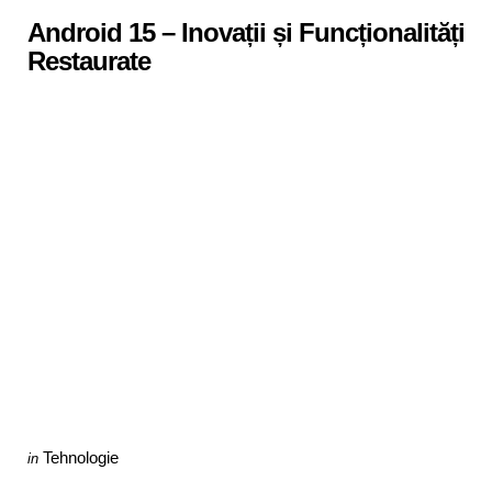
in
Android 15 – Inovații și Funcționalități
Restaurate
Categories
Posted
Tehnologie
in
in