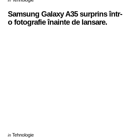
in
in
Samsung Galaxy A35 surprins într-
o fotografie înainte de lansare.
Categories
Posted
Tehnologie
in