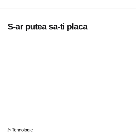
S-ar putea sa-ti placa
Categories
Posted
Tehnologie
in
in