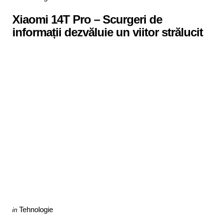
in
Xiaomi 14T Pro – Scurgeri de
informații dezvăluie un viitor strălucit
Categories
Posted
Tehnologie
in
in