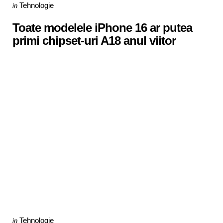
Categories
Posted
Tehnologie
in
in
Toate modelele iPhone 16 ar putea
primi chipset-uri A18 anul viitor
Categories
Posted
Tehnologie
in