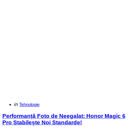
Categories
Posted
in
Tehnologie
in
Performanță Foto de Neegalat: Honor Magic 6
Pro Stabilește Noi Standarde!