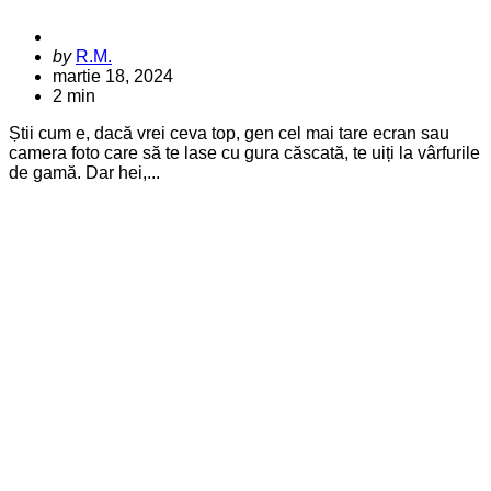
Posted
by
R.M.
by
martie 18, 2024
2 min
Știi cum e, dacă vrei ceva top, gen cel mai tare ecran sau
camera foto care să te lase cu gura căscată, te uiți la vârfurile
de gamă. Dar hei,...