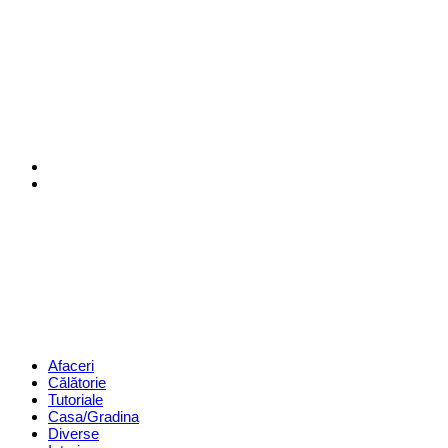
Menu
Search
Revista
Magazin
Menu
Afaceri
Călătorie
Tutoriale
Casa/Gradina
Diverse