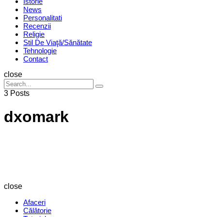
Istorie
News
Personalitati
Recenzii
Religie
Stil De Viaţă/Sănătate
Tehnologie
Contact
Search
close
Search
Search
for:
3 Posts
dxomark
Revista
Magazin
close
Afaceri
Călătorie