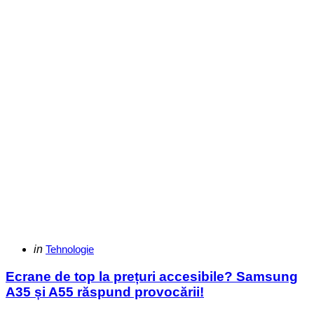
Categories
Posted
in
Tehnologie
in
Ecrane de top la prețuri accesibile? Samsung
A35 și A55 răspund provocării!