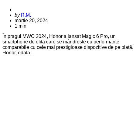
Posted
by
R.M.
by
martie 20, 2024
1 min
În pragul MWC 2024, Honor a lansat Magic 6 Pro, un
smartphone de elită care se mândrește cu performanțe
comparabile cu cele mai prestigioase dispozitive de pe piață.
Honor, odată...