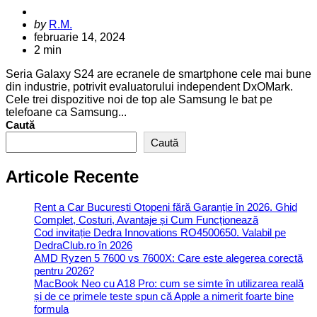
Posted
by
R.M.
by
februarie 14, 2024
2 min
Seria Galaxy S24 are ecranele de smartphone cele mai bune
din industrie, potrivit evaluatorului independent DxOMark.
Cele trei dispozitive noi de top ale Samsung le bat pe
telefoane ca Samsung...
Caută
Caută
Articole Recente
Rent a Car București Otopeni fără Garanție în 2026. Ghid
Complet, Costuri, Avantaje și Cum Funcționează
Cod invitație Dedra Innovations RO4500650. Valabil pe
DedraClub.ro în 2026
AMD Ryzen 5 7600 vs 7600X: Care este alegerea corectă
pentru 2026?
MacBook Neo cu A18 Pro: cum se simte în utilizarea reală
și de ce primele teste spun că Apple a nimerit foarte bine
formula