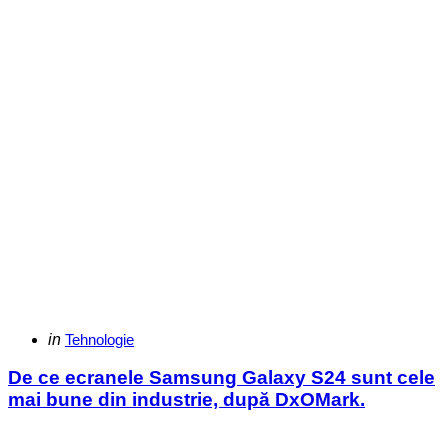
Categories
Posted
in
Tehnologie
in
De ce ecranele Samsung Galaxy S24 sunt cele
mai bune din industrie, după DxOMark.