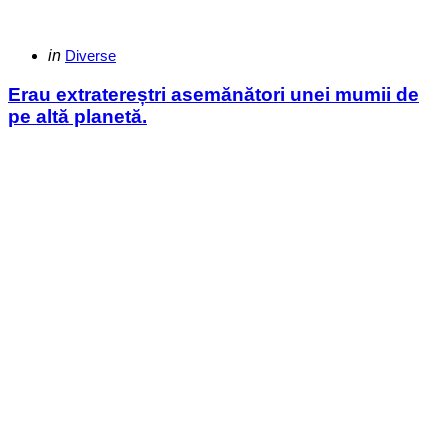
Categories
Posted
in
Diverse
in
Erau extratereștri asemănători unei mumii de
pe altă planetă.