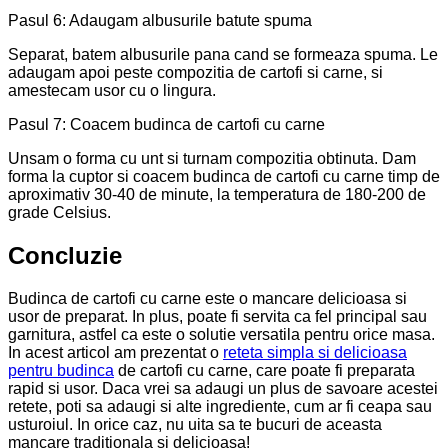
Pasul 6: Adaugam albusurile batute spuma
Separat, batem albusurile pana cand se formeaza spuma. Le
adaugam apoi peste compozitia de cartofi si carne, si
amestecam usor cu o lingura.
Pasul 7: Coacem budinca de cartofi cu carne
Unsam o forma cu unt si turnam compozitia obtinuta. Dam
forma la cuptor si coacem budinca de cartofi cu carne timp de
aproximativ 30-40 de minute, la temperatura de 180-200 de
grade Celsius.
Concluzie
Budinca de cartofi cu carne este o mancare delicioasa si
usor de preparat. In plus, poate fi servita ca fel principal sau
garnitura, astfel ca este o solutie versatila pentru orice masa.
In acest articol am prezentat o
reteta simpla si delicioasa
pentru budinca
de cartofi cu carne, care poate fi preparata
rapid si usor. Daca vrei sa adaugi un plus de savoare acestei
retete, poti sa adaugi si alte ingrediente, cum ar fi ceapa sau
usturoiul. In orice caz, nu uita sa te bucuri de aceasta
mancare traditionala si delicioasa!