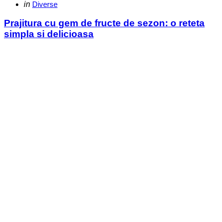
Categories
Posted
in
Diverse
in
Prajitura cu gem de fructe de sezon: o reteta
simpla si delicioasa