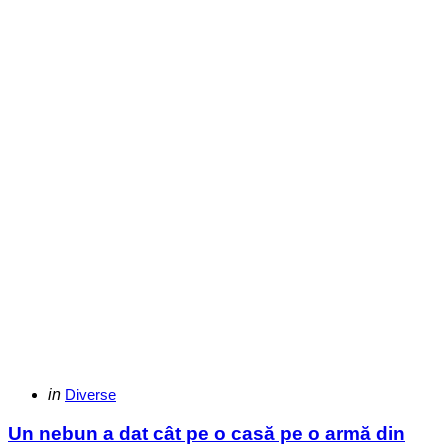
Categories
Posted
in
Diverse
in
Un nebun a dat cât pe o casă pe o armă din