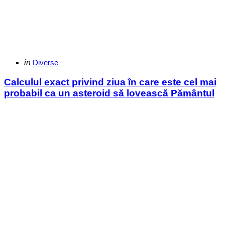
Categories
Posted
in
Diverse
in
Calculul exact privind ziua în care este cel mai
probabil ca un asteroid să lovească Pământul