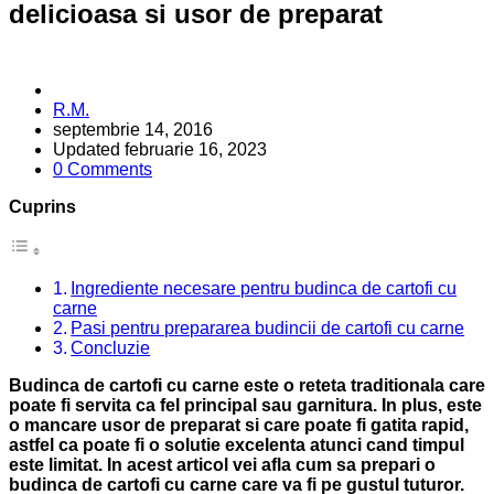
delicioasa si usor de preparat
Posted
R.M.
by
septembrie 14, 2016
Updated
februarie 16, 2023
0 Comments
Cuprins
Ingrediente necesare pentru budinca de cartofi cu
carne
Pasi pentru prepararea budincii de cartofi cu carne
Concluzie
Budinca de cartofi cu carne este o reteta traditionala care
poate fi servita ca fel principal sau garnitura. In plus, este
o mancare usor de preparat si care poate fi gatita rapid,
astfel ca poate fi o solutie excelenta atunci cand timpul
este limitat. In acest articol vei afla cum sa prepari o
budinca de cartofi cu carne care va fi pe gustul tuturor.