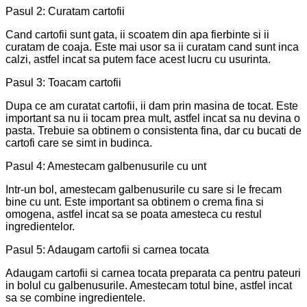
Pasul 2: Curatam cartofii
Cand cartofii sunt gata, ii scoatem din apa fierbinte si ii
curatam de coaja. Este mai usor sa ii curatam cand sunt inca
calzi, astfel incat sa putem face acest lucru cu usurinta.
Pasul 3: Toacam cartofii
Dupa ce am curatat cartofii, ii dam prin masina de tocat. Este
important sa nu ii tocam prea mult, astfel incat sa nu devina o
pasta. Trebuie sa obtinem o consistenta fina, dar cu bucati de
cartofi care se simt in budinca.
Pasul 4: Amestecam galbenusurile cu unt
Intr-un bol, amestecam galbenusurile cu sare si le frecam
bine cu unt. Este important sa obtinem o crema fina si
omogena, astfel incat sa se poata amesteca cu restul
ingredientelor.
Pasul 5: Adaugam cartofii si carnea tocata
Adaugam cartofii si carnea tocata preparata ca pentru pateuri
in bolul cu galbenusurile. Amestecam totul bine, astfel incat
sa se combine ingredientele.