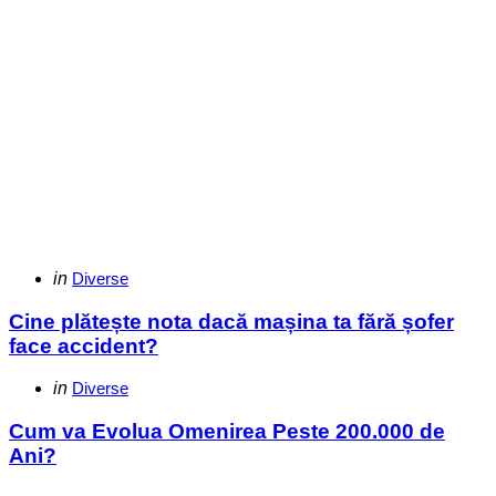
Categories
Posted
in
Diverse
in
Cine plătește nota dacă mașina ta fără șofer
face accident?
Categories
Posted
in
Diverse
in
Cum va Evolua Omenirea Peste 200.000 de
Ani?