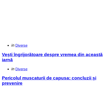
Categories
Posted
in
Diverse
in
Vești îngrijorătoare despre vremea din această
iarnă
Categories
Posted
in
Diverse
in
Pericolul muscaturii de capusa: concluzii și
prevenire