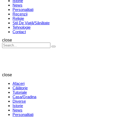
Istorie
News
Personalitati
Recenzii
Religie
Stil De Viaţă/Sănătate
Tehnologie
Contact
Search
close
Search
Search
for:
Revista
Magazin
close
Afaceri
Călătorie
Tutoriale
Casa/Gradina
Diverse
Istorie
News
Personalitati