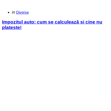
Categories
Posted
in
Diverse
in
Impozitul auto: cum se calculează si cine nu
plateste!