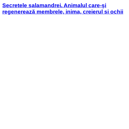
Secretele salamandrei. Animalul care-şi
regenerează membrele, inima, creierul si ochii