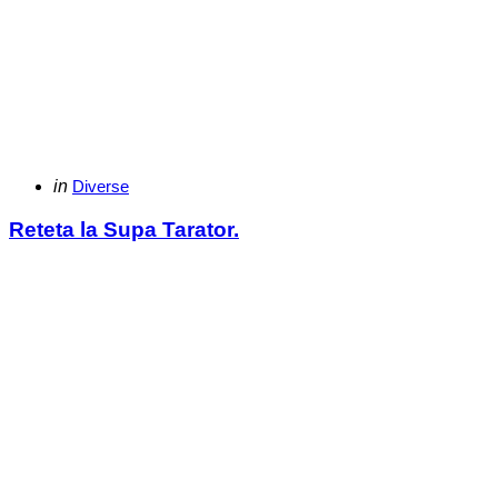
Categories
Posted
in
Diverse
in
Reteta la Supa Tarator.