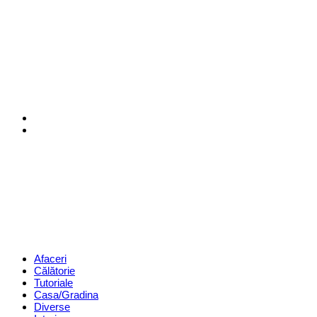
Menu
Search
Revista
Magazin
Menu
Afaceri
Călătorie
Tutoriale
Casa/Gradina
Diverse