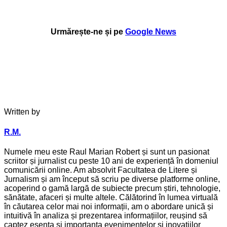
Urmărește-ne și pe
Google News
Written by
R.M.
Numele meu este Raul Marian Robert și sunt un pasionat
scriitor și jurnalist cu peste 10 ani de experiență în domeniul
comunicării online. Am absolvit Facultatea de Litere și
Jurnalism și am început să scriu pe diverse platforme online,
acoperind o gamă largă de subiecte precum știri, tehnologie,
sănătate, afaceri și multe altele. Călătorind în lumea virtuală
în căutarea celor mai noi informații, am o abordare unică și
intuitivă în analiza și prezentarea informațiilor, reușind să
captez esența și importanța evenimentelor și inovațiilor