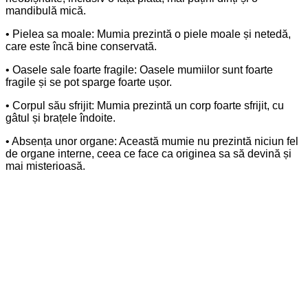
mandibulă mică.
• Pielea sa moale: Mumia prezintă o piele moale și netedă,
care este încă bine conservată.
• Oasele sale foarte fragile: Oasele mumiilor sunt foarte
fragile și se pot sparge foarte ușor.
• Corpul său sfrijit: Mumia prezintă un corp foarte sfrijit, cu
gâtul și brațele îndoite.
• Absența unor organe: Această mumie nu prezintă niciun fel
de organe interne, ceea ce face ca originea sa să devină și
mai misterioasă.