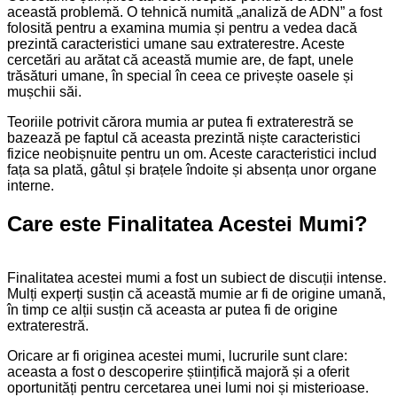
această problemă. O tehnică numită „analiză de ADN” a fost
folosită pentru a examina mumia și pentru a vedea dacă
prezintă caracteristici umane sau extraterestre. Aceste
cercetări au arătat că această mumie are, de fapt, unele
trăsături umane, în special în ceea ce privește oasele și
mușchii săi.
Teoriile potrivit cărora mumia ar putea fi extraterestră se
bazează pe faptul că aceasta prezintă niște caracteristici
fizice neobișnuite pentru un om. Aceste caracteristici includ
fața sa plată, gâtul și brațele îndoite și absența unor organe
interne.
Care este Finalitatea Acestei Mumi?
Finalitatea acestei mumi a fost un subiect de discuții intense.
Mulți experți susțin că această mumie ar fi de origine umană,
în timp ce alții susțin că aceasta ar putea fi de origine
extraterestră.
Oricare ar fi originea acestei mumi, lucrurile sunt clare:
aceasta a fost o descoperire științifică majoră și a oferit
oportunități pentru cercetarea unei lumi noi și misterioase.