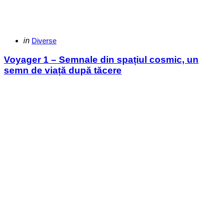
Categories
Posted
in
Diverse
in
Voyager 1 – Semnale din spațiul cosmic, un
semn de viață după tăcere