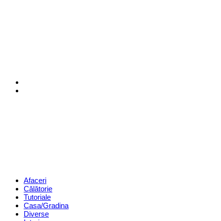
Menu
Search
Revista
Magazin
Menu
Afaceri
Călătorie
Tutoriale
Casa/Gradina
Diverse