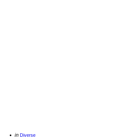
Categories
Posted
in
Diverse