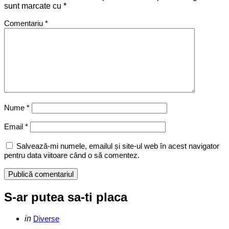
sunt marcate cu
*
Comentariu
*
Nume
*
Email
*
Salvează-mi numele, emailul și site-ul web în acest navigator
pentru data viitoare când o să comentez.
S-ar putea sa-ti placa
Categories
Posted
in
Diverse
in