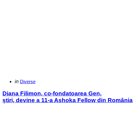
Categories
Posted
in
Diverse
in
Diana Filimon, co-fondatoarea Gen,
știri, devine a 11-a Ashoka Fellow din România