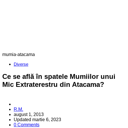
mumia-atacama
Categories
Diverse
Ce se află în spatele Mumiilor unui
Mic Extraterestru din Atacama?
Posted
R.M.
by
august 1, 2013
Updated
martie 6, 2023
0 Comments