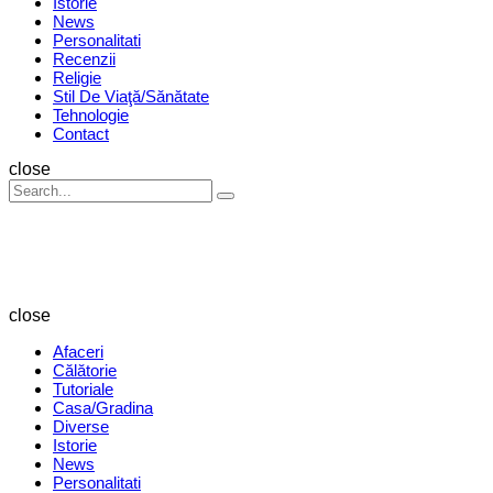
Istorie
News
Personalitati
Recenzii
Religie
Stil De Viaţă/Sănătate
Tehnologie
Contact
Search
close
Search
Search
for:
Revista
Magazin
close
Afaceri
Călătorie
Tutoriale
Casa/Gradina
Diverse
Istorie
News
Personalitati