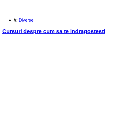
Categories
Posted
in
Diverse
in
Cursuri despre cum sa te indragostesti