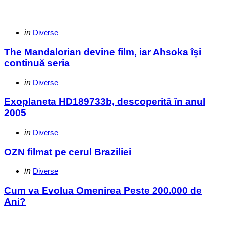
Categories
Posted
in
Diverse
in
The Mandalorian devine film, iar Ahsoka își
continuă seria
Categories
Posted
in
Diverse
in
Exoplaneta HD189733b, descoperită în anul
2005
Categories
Posted
in
Diverse
in
OZN filmat pe cerul Braziliei
Categories
Posted
in
Diverse
in
Cum va Evolua Omenirea Peste 200.000 de
Ani?