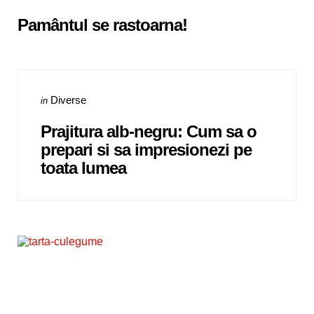
in
Pamântul se rastoarna!
Categories
Posted
Diverse
in
in
Prajitura alb-negru: Cum sa o
prepari si sa impresionezi pe
toata lumea