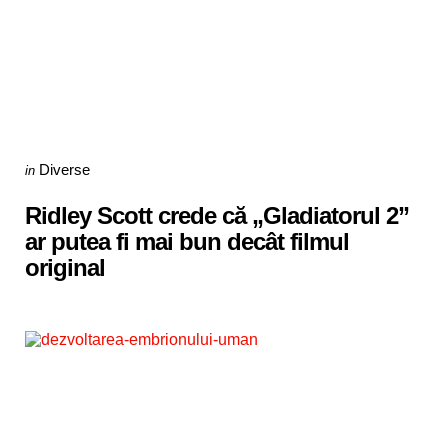
Categories
Posted
Diverse
in
in
Ridley Scott crede că „Gladiatorul 2”
ar putea fi mai bun decât filmul
original