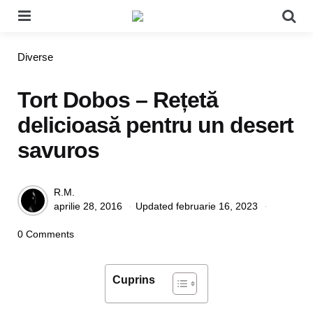
Menu
Se
Categories
Diverse
Tort Dobos – Rețetă
delicioasă pentru un desert
savuros
Posted
R.M.
aprilie 28, 2016
Updated
februarie 16, 2023
by
0 Comments
Cuprins