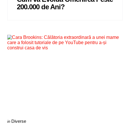
200.000 de Ani?
Categories
Posted
Diverse
in
in