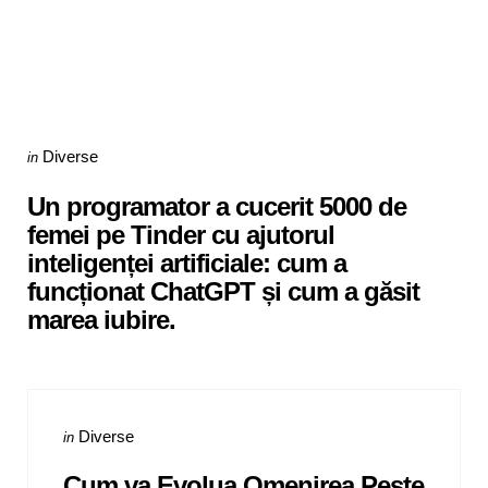
Categories
Posted
Diverse
in
in
Un programator a cucerit 5000 de
femei pe Tinder cu ajutorul
inteligenței artificiale: cum a
funcționat ChatGPT și cum a găsit
marea iubire.
Categories
Posted
Diverse
in
in
Cum va Evolua Omenirea Peste