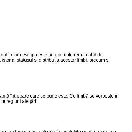
ismul în țară. Belgia este un exemplu remarcabil de
 istoria, statusul și distribuția acestor limbi, precum și
rtantă întrebare care se pune este: Ce limbă se vorbește în
e regiuni ale țării.
treaga țară și sunt utilizate în instituțiile guvernamentale,