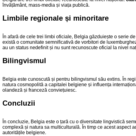
învățământ, mass-media și viața publică.
Limbile regionale și minoritare
În afară de cele trei limbi oficiale, Belgia găzduiește o serie
există o comunitate semnificativă de vorbitori de luxemburghe
au un status nedefinit și nu sunt recunoscute oficial la nivel naț
Bilingvismul
Belgia este cunoscută și pentru bilingvismul său extins. În regi
natura cosmopolită a capitalei belgiene și influența internațio
olandeză și franceză conviețuiesc.
Concluzii
În concluzie, Belgia este o țară cu o diversitate lingvistică semn
complexă și natura sa multiculturală. În timp ce acest aspect a
autoritățile belgiene.