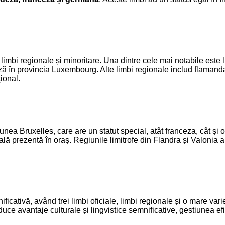
 de limbi regionale și minoritare. Una dintre cele mai notabile e
ză în provincia Luxembourg. Alte limbi regionale includ flamand
ional.
unea Bruxelles, care are un statut special, atât franceza, cât și 
nală prezentă în oraș. Regiunile limitrofe din Flandra și Valonia 
ificativă, având trei limbi oficiale, limbi regionale și o mare vari
duce avantaje culturale și lingvistice semnificative, gestiunea ef