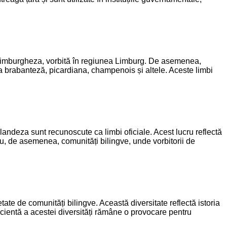
ste limburgheza, vorbită în regiunea Limburg. De asemenea,
a brabanteză, picardiana, champenois și altele. Aceste limbi
olandeza sunt recunoscute ca limbi oficiale. Acest lucru reflectă
au, de asemenea, comunități bilingve, unde vorbitorii de
etate de comunități bilingve. Această diversitate reflectă istoria
icientă a acestei diversități rămâne o provocare pentru