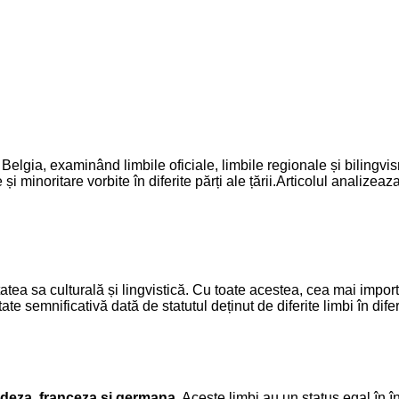
n Belgia, examinând limbile oficiale, limbile regionale și bilingv
i minoritare vorbite în diferite părți ale țării.Articolul analizeaza
tatea sa culturală și lingvistică. Cu toate acestea, cea mai impo
emnificativă dată de statutul deținut de diferite limbi în diferit
deza, franceza și germana
. Aceste limbi au un status egal în în