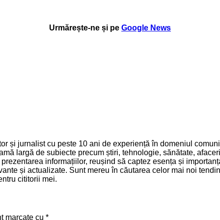
Urmărește-ne și pe
Google News
 și jurnalist cu peste 10 ani de experiență în domeniul comunică
mă largă de subiecte precum știri, tehnologie, sănătate, afaceri 
și prezentarea informațiilor, reușind să captez esența și importa
relevante și actualizate. Sunt mereu în căutarea celor mai noi ten
tru cititorii mei.
nt marcate cu
*