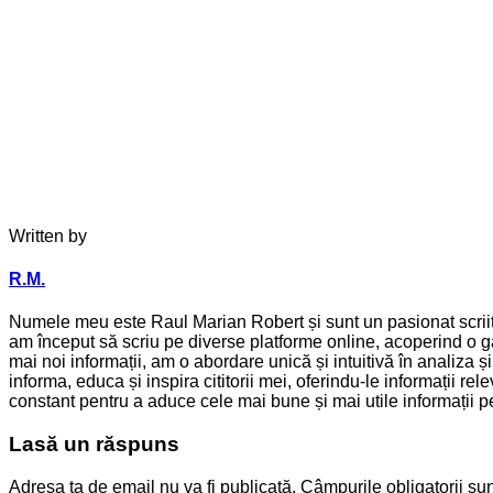
Written by
R.M.
Numele meu este Raul Marian Robert și sunt un pasionat scriitor
am început să scriu pe diverse platforme online, acoperind o ga
mai noi informații, am o abordare unică și intuitivă în analiza 
informa, educa și inspira cititorii mei, oferindu-le informații 
constant pentru a aduce cele mai bune și mai utile informații pen
Lasă un răspuns
Adresa ta de email nu va fi publicată.
Câmpurile obligatorii su