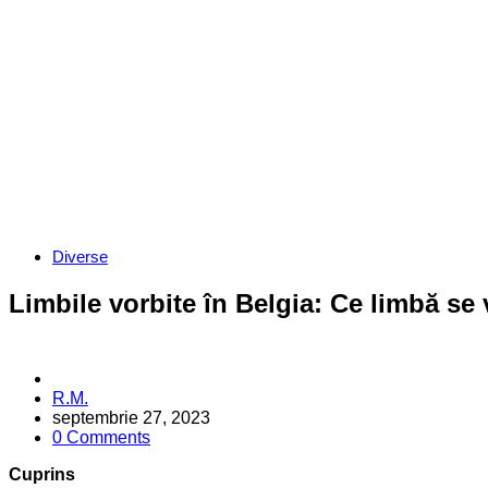
Categories
Diverse
Limbile vorbite în Belgia: Ce limbă se v
Posted
R.M.
by
septembrie 27, 2023
0 Comments
Cuprins