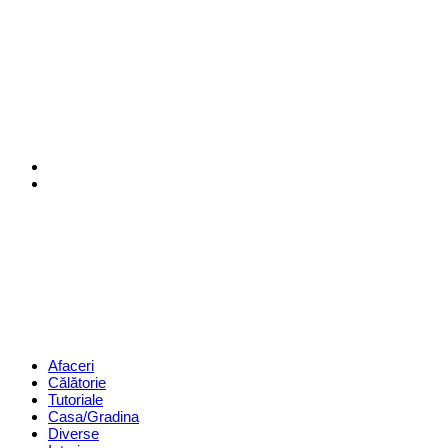
Menu
Search
Revista
Magazin
Menu
Afaceri
Călătorie
Tutoriale
Casa/Gradina
Diverse