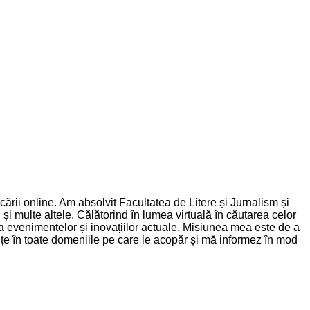
rii online. Am absolvit Facultatea de Litere și Jurnalism și
și multe altele. Călătorind în lumea virtuală în căutarea celor
nța evenimentelor și inovațiilor actuale. Misiunea mea este de a
dințe în toate domeniile pe care le acopăr și mă informez în mod