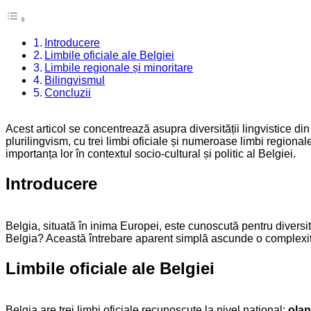
Introducere
Limbile oficiale ale Belgiei
Limbile regionale și minoritare
Bilingvismul
Concluzii
Acest articol se concentrează asupra diversității lingvistice di
plurilingvism, cu trei limbi oficiale și numeroase limbi regionale ș
importanța lor în contextul socio-cultural și politic al Belgiei.
Introducere
Belgia, situată în inima Europei, este cunoscută pentru diversi
Belgia? Această întrebare aparent simplă ascunde o complexitate s
Limbile oficiale ale Belgiei
Belgia are trei limbi oficiale recunoscute la nivel național:
olan