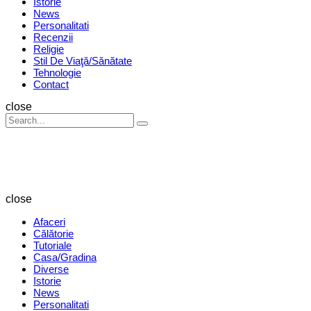
Istorie
News
Personalitati
Recenzii
Religie
Stil De Viaţă/Sănătate
Tehnologie
Contact
Search
close
Search
Search
for:
Revista
Magazin
close
Afaceri
Călătorie
Tutoriale
Casa/Gradina
Diverse
Istorie
News
Personalitati