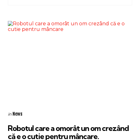
Categories
Posted
News
in
in
Robotul care a omorât un om crezând
că e o cutie pentru mâncare.