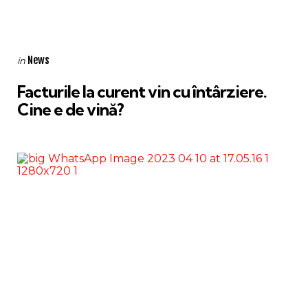
Categories
Posted
News
in
in
Facturile la curent vin cu întârziere.
Cine e de vină?