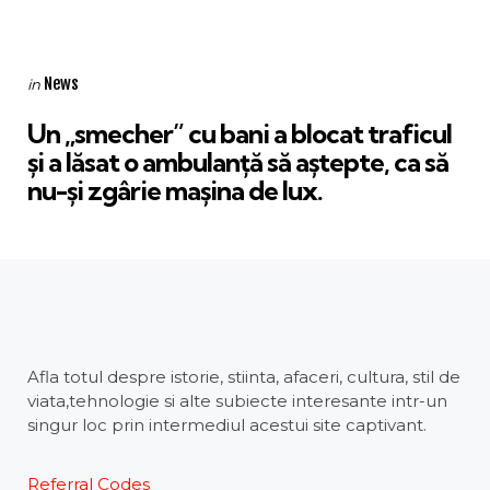
Categories
Posted
News
in
in
Un „smecher” cu bani a blocat traficul
și a lăsat o ambulanță să aștepte, ca să
nu-și zgârie mașina de lux.
Afla totul despre istorie, stiinta, afaceri, cultura, stil de
viata,tehnologie si alte subiecte interesante intr-un
singur loc prin intermediul acestui site captivant.
Referral Codes