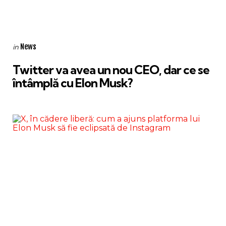
Categories
Posted
News
in
in
Twitter va avea un nou CEO, dar ce se
întâmplă cu Elon Musk?