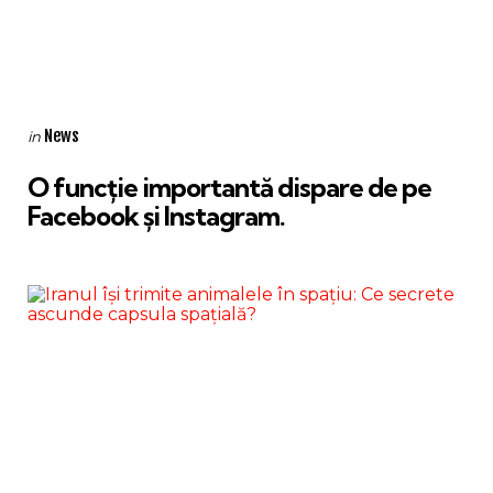
Categories
Posted
News
in
in
O funcție importantă dispare de pe
Facebook și Instagram.