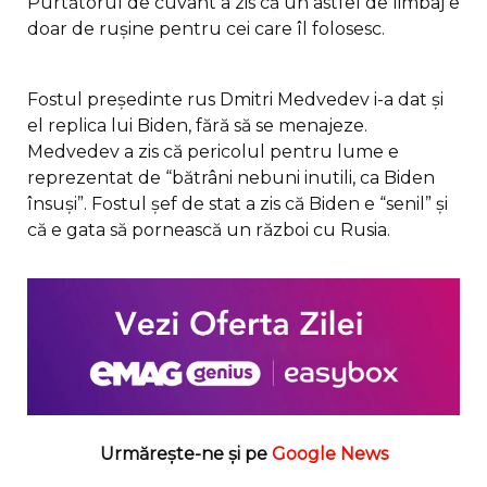
Purtătorul de cuvânt a zis că un astfel de limbaj e
doar de rușine pentru cei care îl folosesc.
Fostul președinte rus Dmitri Medvedev i-a dat și
el replica lui Biden, fără să se menajeze.
Medvedev a zis că pericolul pentru lume e
reprezentat de “bătrâni nebuni inutili, ca Biden
însuși”. Fostul șef de stat a zis că Biden e “senil” și
că e gata să pornească un război cu Rusia.
Urmărește-ne și pe
Google News