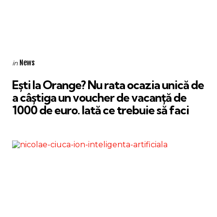
Categories
Posted
News
in
in
Ești la Orange? Nu rata ocazia unică de
a câștiga un voucher de vacanță de
1000 de euro. Iată ce trebuie să faci