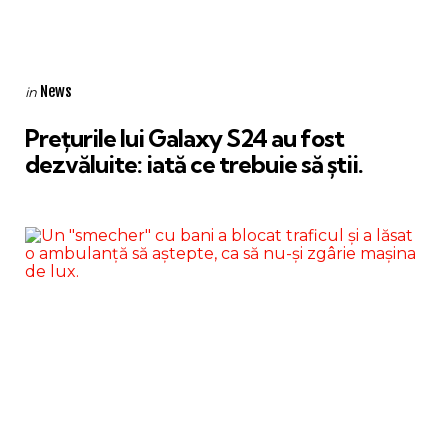
Categories
Posted
News
in
in
Prețurile lui Galaxy S24 au fost
dezvăluite: iată ce trebuie să știi.