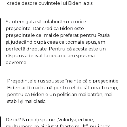
crede despre cuvintele lui Biden, a zis:
Suntem gata să colaborăm cu orice
președinte. Dar cred că Biden este
președintele cel mai de preferat pentru Rusia
și, judecând după ceea ce tocmai a spus, am
perfectă dreptate. Pentru că acesta este un
răspuns adecvat la ceea ce am spus mai
devreme
Președintele rus spusese înainte că o președinție
Biden ar fi mai bună pentru el decât una Trump,
pentru că Biden e un politician mai bătrân, mai
stabil și mai clasic.
De ce? Nu poți spune: „Volodya, ei bine,
mulțumesc, m-ai ajutat foarte mult”, nu-i așa?