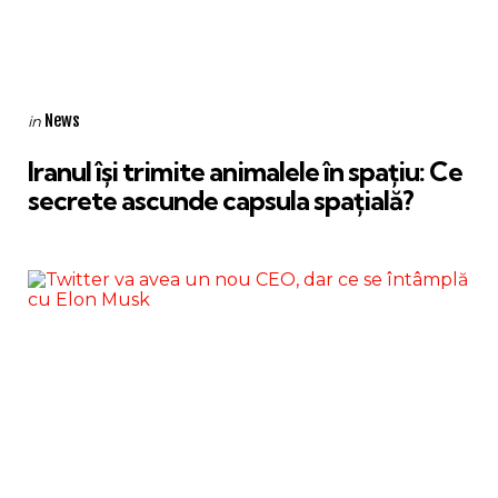
Categories
Posted
News
in
in
Iranul își trimite animalele în spațiu: Ce
secrete ascunde capsula spațială?