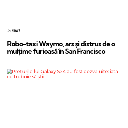
Categories
Posted
News
in
in
Robo-taxi Waymo, ars și distrus de o
mulțime furioasă în San Francisco