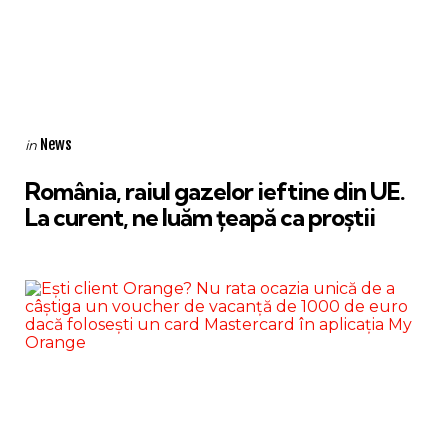
Categories
Posted
News
in
in
România, raiul gazelor ieftine din UE.
La curent, ne luăm țeapă ca proștii