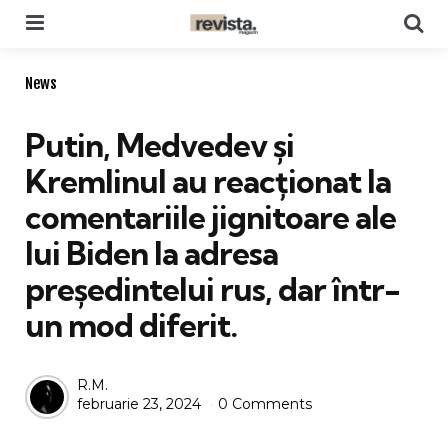
Menu
Se
Categories
News
Putin, Medvedev și
Kremlinul au reacționat la
comentariile jignitoare ale
lui Biden la adresa
președintelui rus, dar într-
un mod diferit.
Posted
R.M.
februarie 23, 2024
0 Comments
by