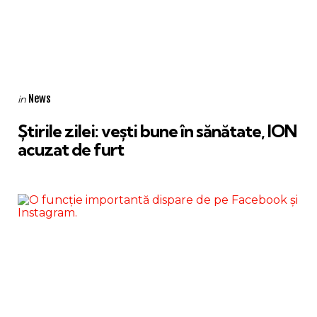
Categories
Posted
News
in
in
Știrile zilei: vești bune în sănătate, ION
acuzat de furt