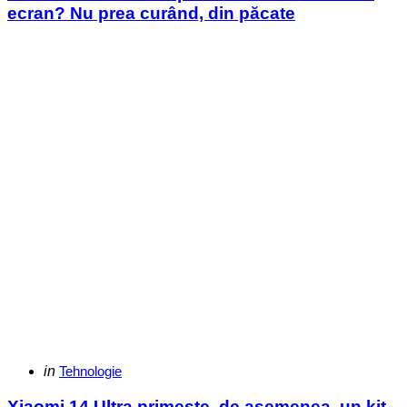
ecran? Nu prea curând, din păcate
Categories
Posted
in
Tehnologie
in
Xiaomi 14 Ultra primește, de asemenea, un kit