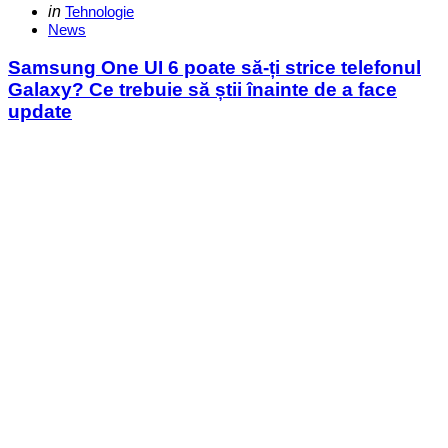
Categories
Posted
in
Tehnologie
in
News
Samsung One UI 6 poate să-ți strice telefonul
Galaxy? Ce trebuie să știi înainte de a face
update