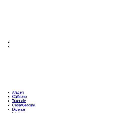
Menu
Search
Revista
Magazin
Menu
Afaceri
Călătorie
Tutoriale
Casa/Gradina
Diverse