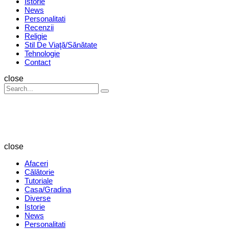
Istorie
News
Personalitati
Recenzii
Religie
Stil De Viaţă/Sănătate
Tehnologie
Contact
Search
close
Search
Search
for:
Revista
Magazin
close
Afaceri
Călătorie
Tutoriale
Casa/Gradina
Diverse
Istorie
News
Personalitati