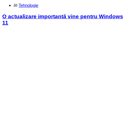
Categories
Posted
in
Tehnologie
in
O actualizare importantă vine pentru Windows
11