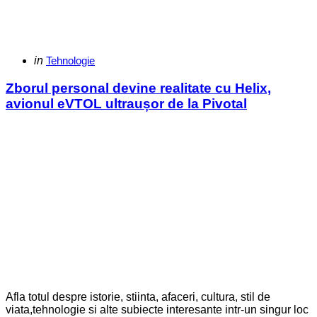
Categories
Posted
in
Tehnologie
in
Zborul personal devine realitate cu Helix,
avionul eVTOL ultraușor de la Pivotal
Afla totul despre istorie, stiinta, afaceri, cultura, stil de
viata,tehnologie si alte subiecte interesante intr-un singur loc