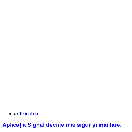
Categories
Posted
in
Tehnologie
in
Aplicația Signal devine mai sigur și mai tare.