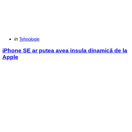
Categories
Posted
in
Tehnologie
in
iPhone SE ar putea avea insula dinamică de la
Apple