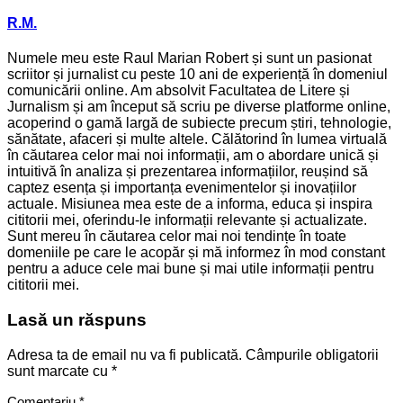
R.M.
Numele meu este Raul Marian Robert și sunt un pasionat
scriitor și jurnalist cu peste 10 ani de experiență în domeniul
comunicării online. Am absolvit Facultatea de Litere și
Jurnalism și am început să scriu pe diverse platforme online,
acoperind o gamă largă de subiecte precum știri, tehnologie,
sănătate, afaceri și multe altele. Călătorind în lumea virtuală
în căutarea celor mai noi informații, am o abordare unică și
intuitivă în analiza și prezentarea informațiilor, reușind să
captez esența și importanța evenimentelor și inovațiilor
actuale. Misiunea mea este de a informa, educa și inspira
cititorii mei, oferindu-le informații relevante și actualizate.
Sunt mereu în căutarea celor mai noi tendințe în toate
domeniile pe care le acopăr și mă informez în mod constant
pentru a aduce cele mai bune și mai utile informații pentru
cititorii mei.
Lasă un răspuns
Adresa ta de email nu va fi publicată.
Câmpurile obligatorii
sunt marcate cu
*
Comentariu
*