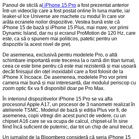
Panoul de sticlă a
l iPhone 15 Pro
a fost prezentat anterior
într-un videoclip care a fost postat online în luna martie, iar
leaker-ul Ice Universe are machete cu modul în care vor
arăta ecranele noilor dispozitive. Vestea bună este că
iPhone 15 de bază și iPhone 15 Plus, mai mare, vor primi
Dynamic Island, dar nu și ecranul ProMotion de 120 Hz, care
este, ca să o spunem mai politicos, patetic pentru un
dispozitiv la acest nivel de preț.
De asemenea, exclusivă pentru modelele Pro, o altă
schimbare importantă este trecerea la o ramă din titan turnat,
ceea ce este bine pentru că este mai rezistentă și mai ușoară
decât finisajul din oțel inoxidabil care a fost folosit de la
iPhone X încoace. De asemenea, modelele Pro vor primi
camera mai bună și mai interesantă, dar modulul periscop cu
zoom optic 6x va fi disponibil doar pe Pro Max.
În interiorul dispozitivelor iPhone 15 Pro se va afla
procesorul Apple A17, un procesor de 3 nanometri realizat în
atelierele TSMC. Modelul de bază și ediția Plus vor fi, de
asemenea, copii vitregi din acest punct de vedere, cu un
chipset A16 care se va ocupa de calcul, chipset-ul în sine
fiind încă suficient de puternic, dar tot un chip de anul trecut.
Un jurnalist de la Bloomberg consideră că seria iPhone 15