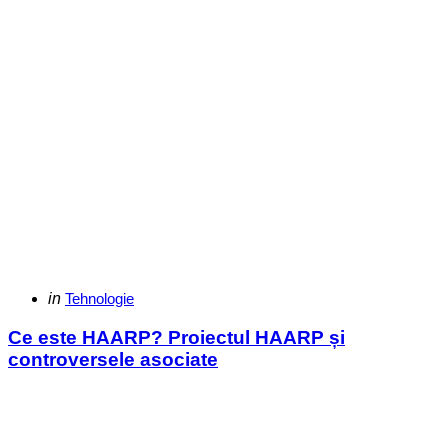
Categories
Posted
in
Tehnologie
in
Ce este HAARP? Proiectul HAARP și
controversele asociate