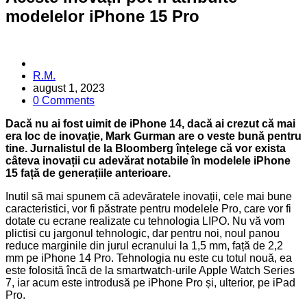
modelelor iPhone 15 Pro
Posted
R.M.
by
august 1, 2023
0 Comments
Dacă nu ai fost uimit de iPhone 14, dacă ai crezut că mai
era loc de inovație, Mark Gurman are o veste bună pentru
tine. Jurnalistul de la Bloomberg înțelege că vor exista
câteva inovații cu adevărat notabile în modelele iPhone
15 față de generațiile anterioare.
Inutil să mai spunem că adevăratele inovații, cele mai bune
caracteristici, vor fi păstrate pentru modelele Pro, care vor fi
dotate cu ecrane realizate cu tehnologia LIPO. Nu vă vom
plictisi cu jargonul tehnologic, dar pentru noi, noul panou
reduce marginile din jurul ecranului la 1,5 mm, față de 2,2
mm pe iPhone 14 Pro. Tehnologia nu este cu totul nouă, ea
este folosită încă de la smartwatch-urile Apple Watch Series
7, iar acum este introdusă pe iPhone Pro și, ulterior, pe iPad
Pro.