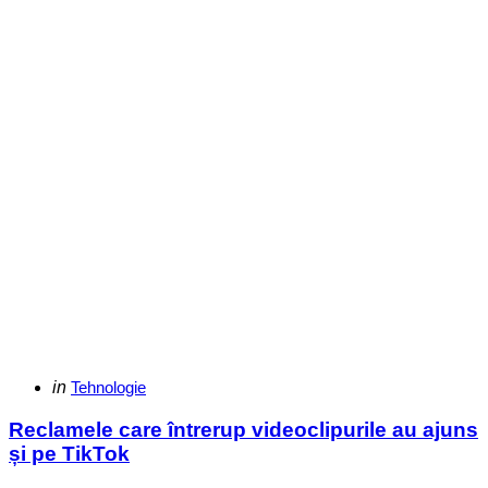
Categories
Posted
in
Tehnologie
in
Reclamele care întrerup videoclipurile au ajuns
și pe TikTok