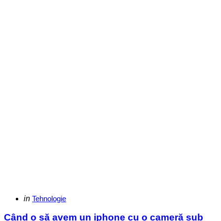
Categories
Posted
in
Tehnologie
in
Când o să avem un iphone cu o cameră sub