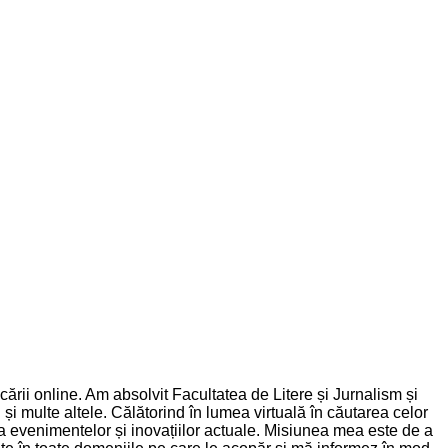
rii online. Am absolvit Facultatea de Litere și Jurnalism și
și multe altele. Călătorind în lumea virtuală în căutarea celor
nța evenimentelor și inovațiilor actuale. Misiunea mea este de a