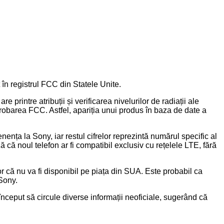
în registrul FCC din Statele Unite.
intre atribuții și verificarea nivelurilor de radiații ale
robarea FCC. Astfel, apariția unui produs în baza de date a
 la Sony, iar restul cifrelor reprezintă numărul specific al
ă că noul telefon ar fi compatibil exclusiv cu rețelele LTE, fără
r că nu va fi disponibil pe piața din SUA. Este probabil ca
Sony.
început să circule diverse informații neoficiale, sugerând că