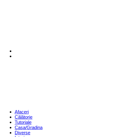
Menu
Search
Revista
Magazin
Menu
Afaceri
Călătorie
Tutoriale
Casa/Gradina
Diverse