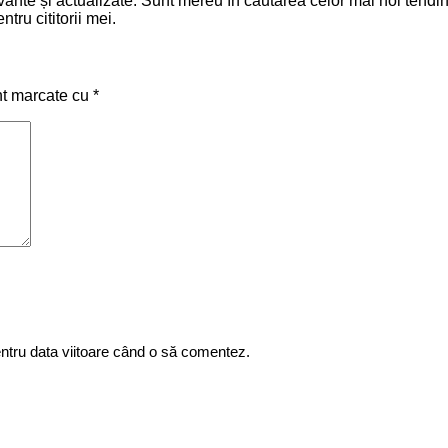
relevante și actualizate. Sunt mereu în căutarea celor mai noi ten
tru cititorii mei.
nt marcate cu
*
entru data viitoare când o să comentez.