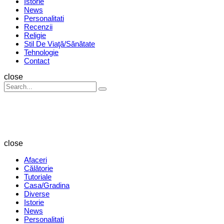
Istorie
News
Personalitati
Recenzii
Religie
Stil De Viaţă/Sănătate
Tehnologie
Contact
Search
close
Search
Search
for:
Revista
Magazin
close
Afaceri
Călătorie
Tutoriale
Casa/Gradina
Diverse
Istorie
News
Personalitati