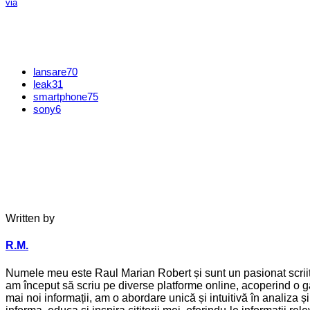
via
lansare
70
leak
31
smartphone
75
sony
6
Written by
R.M.
Numele meu este Raul Marian Robert și sunt un pasionat scriitor
am început să scriu pe diverse platforme online, acoperind o ga
mai noi informații, am o abordare unică și intuitivă în analiza 