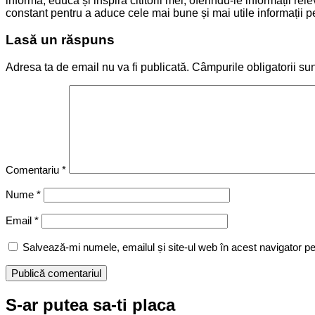
informa, educa și inspira cititorii mei, oferindu-le informații 
constant pentru a aduce cele mai bune și mai utile informații pen
Lasă un răspuns
Adresa ta de email nu va fi publicată.
Câmpurile obligatorii su
Comentariu
*
Nume
*
Email
*
Salvează-mi numele, emailul și site-ul web în acest navigator p
S-ar putea sa-ti placa