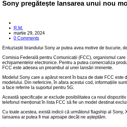
Sony pregătește lansarea unui nou m
Posted
R.M.
by
martie 29, 2024
0 Comments
Entuziaștii brandului Sony ar putea avea motive de bucurie, de
Comisia Federală pentru Comunicații (FCC), organismul care supr
echipamentelor electronice. Pentru a putea comercializa produs
FCC este adesea un preambul al unei lansări iminente.
Modelul Sony care a apărut recent în baza de date FCC este d
modelului. Din nefericire, în afara acestui cod, informațiile sun
a face referire la suportul pentru 5G.
Această specificație ar exclude posibilitatea ca noul dispoziti
telefonul menționat în lista FCC să fie un model destinat excl
Cu toate acestea, există indicii că următorul flagship al Sony, 
lansarea ar putea fi mai aproape decât ne așteptăm.