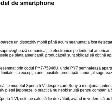
odel de smartphone
oarece un dispozitiv mobil până acum neanunțat a fost detectat 
aveghează comunicațiile electronice pe teritoriul american, are pr
ele pe piața americană, producătorii sunt obligați să obțină ap
esemnat prin codul PY7-75946U, unde PY7 semnalează apartenența
t limitate, cu excepția unei posibile preocupări: anunțul sugereaz
v să fie modelul Xperia 5 V, despre care Sony a menționat anterio
usiv pieței japoneze, o practică nu neobișnuită pentru compania 
Xperia 1 VI, este pe cale să fie dezvăluit, având în vedere că au 