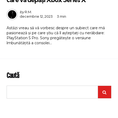
Posted
by
R.M.
decembrie 12, 2023
3 min
by
Astăzi vreau să vă vorbesc despre un subiect care mă
pasionează și pe care știu că îl așteptați cu nerăbdare:
PlayStation 5 Pro. Sony pregătește o versiune
îmbunătățită a consolei...
Caută