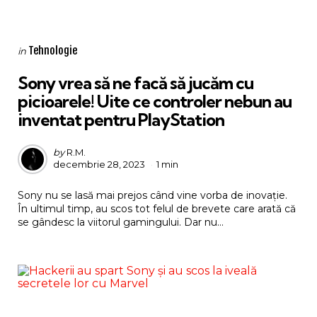
Categories
Posted
Tehnologie
in
in
Sony vrea să ne facă să jucăm cu
picioarele! Uite ce controler nebun au
inventat pentru PlayStation
Posted
by
R.M.
decembrie 28, 2023
1 min
by
Sony nu se lasă mai prejos când vine vorba de inovație.
În ultimul timp, au scos tot felul de brevete care arată că
se gândesc la viitorul gamingului. Dar nu...