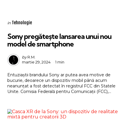
Categories
Posted
Tehnologie
in
in
Sony pregătește lansarea unui nou
model de smartphone
Posted
by
R.M.
martie 29, 2024
1 min
by
Entuziaștii brandului Sony ar putea avea motive de
bucurie, deoarece un dispozitiv mobil până acum
neanunțat a fost detectat în registrul FCC din Statele
Unite. Comisia Federală pentru Comunicații (FCC),...