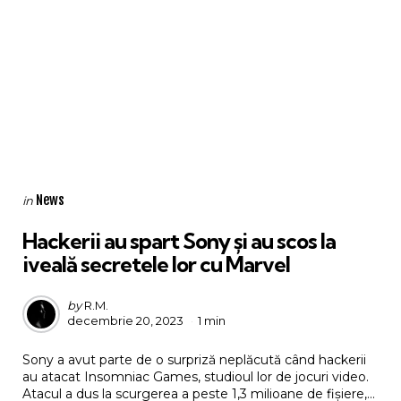
Categories
Posted
News
in
in
Hackerii au spart Sony și au scos la
iveală secretele lor cu Marvel
Posted
by
R.M.
decembrie 20, 2023
1 min
by
Sony a avut parte de o surpriză neplăcută când hackerii
au atacat Insomniac Games, studioul lor de jocuri video.
Atacul a dus la scurgerea a peste 1,3 milioane de fișiere,...