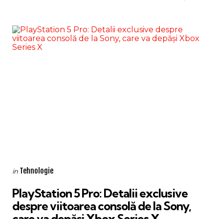
Categories
Posted
Tehnologie
in
in
PlayStation 5 Pro: Detalii exclusive
despre viitoarea consolă de la Sony,
care va depăși Xbox Series X