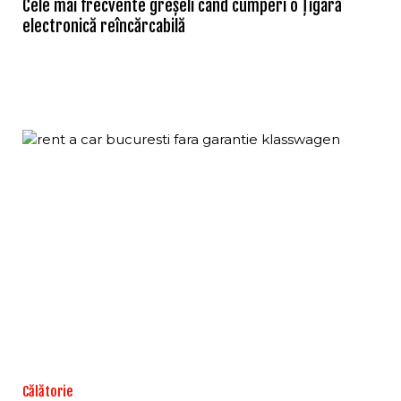
Cele mai frecvente greșeli când cumperi o țigară
electronică reîncărcabilă
Călătorie