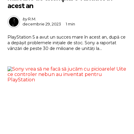
acest an
Posted
by
R.M.
decembrie 29, 2023
1 min
by
PlayStation 5 a avut un succes mare în acest an, după ce
a depășit problemele inițiale de stoc. Sony a raportat
vânzări de peste 30 de milioane de unități la...