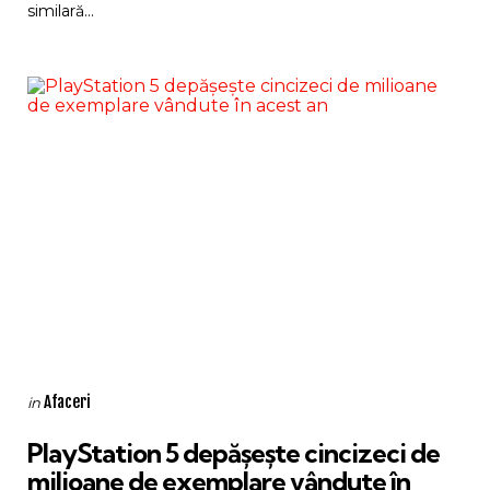
similară...
Categories
Posted
Afaceri
in
in
PlayStation 5 depășește cincizeci de
milioane de exemplare vândute în