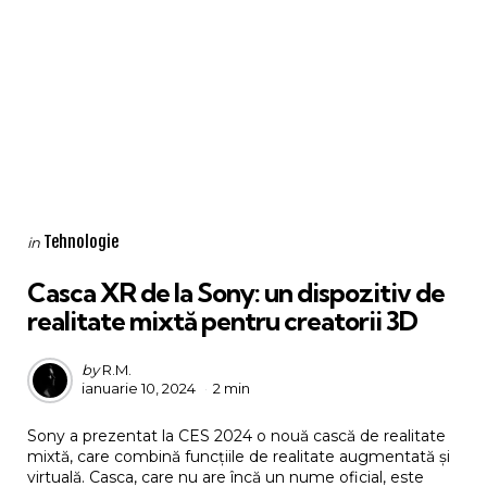
Categories
Posted
Tehnologie
in
in
Casca XR de la Sony: un dispozitiv de
realitate mixtă pentru creatorii 3D
Posted
by
R.M.
ianuarie 10, 2024
2 min
by
Sony a prezentat la CES 2024 o nouă cască de realitate
mixtă, care combină funcțiile de realitate augmentată și
virtuală. Casca, care nu are încă un nume oficial, este