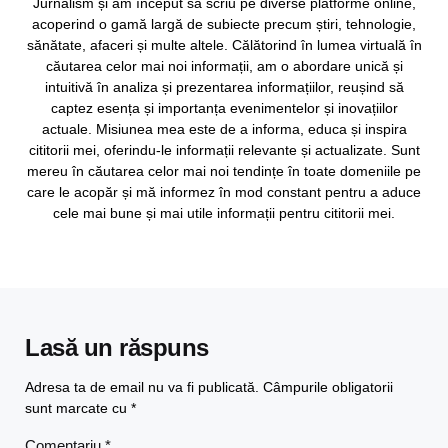
Jurnalism și am început să scriu pe diverse platforme online,
acoperind o gamă largă de subiecte precum știri, tehnologie,
sănătate, afaceri și multe altele. Călătorind în lumea virtuală în
căutarea celor mai noi informații, am o abordare unică și
intuitivă în analiza și prezentarea informațiilor, reușind să
captez esența și importanța evenimentelor și inovațiilor
actuale. Misiunea mea este de a informa, educa și inspira
cititorii mei, oferindu-le informații relevante și actualizate. Sunt
mereu în căutarea celor mai noi tendințe în toate domeniile pe
care le acopăr și mă informez în mod constant pentru a aduce
cele mai bune și mai utile informații pentru cititorii mei.
Lasă un răspuns
Adresa ta de email nu va fi publicată.
Câmpurile obligatorii
sunt marcate cu
*
Comentariu
*