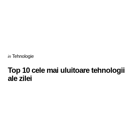
Categories
Posted
Tehnologie
in
in
Top 10 cele mai uluitoare tehnologii
ale zilei