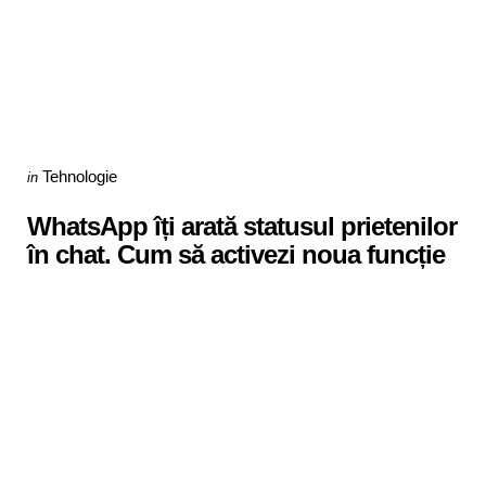
Categories
Posted
Tehnologie
in
in
WhatsApp îți arată statusul prietenilor
în chat. Cum să activezi noua funcție