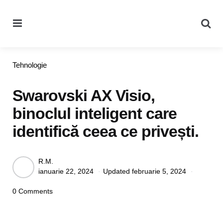
Menu
Se
Categories
Tehnologie
Swarovski AX Visio,
binoclul inteligent care
identifică ceea ce privești.
Posted
R.M.
ianuarie 22, 2024
Updated
februarie 5, 2024
by
0 Comments