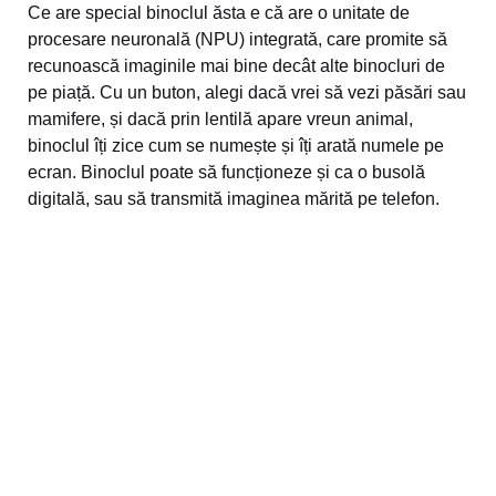
Ce are special binoclul ăsta e că are o unitate de
procesare neuronală (NPU) integrată, care promite să
recunoască imaginile mai bine decât alte binocluri de
pe piață. Cu un buton, alegi dacă vrei să vezi păsări sau
mamifere, și dacă prin lentilă apare vreun animal,
binoclul îți zice cum se numește și îți arată numele pe
ecran. Binoclul poate să funcționeze și ca o busolă
digitală, sau să transmită imaginea mărită pe telefon.