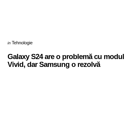
Categories
Posted
Tehnologie
in
in
Galaxy S24 are o problemă cu modul
Vivid, dar Samsung o rezolvă