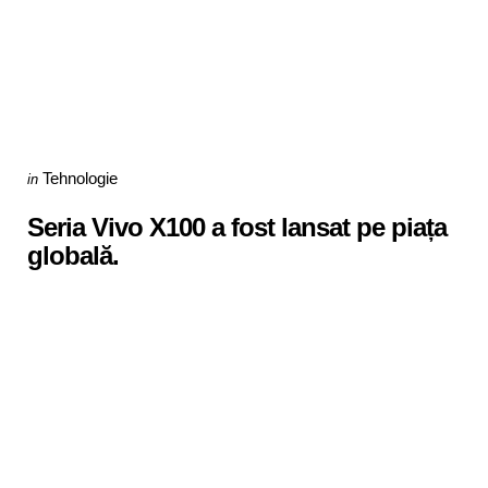
Categories
Posted
Tehnologie
in
in
Seria Vivo X100 a fost lansat pe piața
globală.