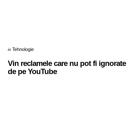
Categories
Posted
Tehnologie
in
in
Vin reclamele care nu pot fi ignorate
de pe YouTube