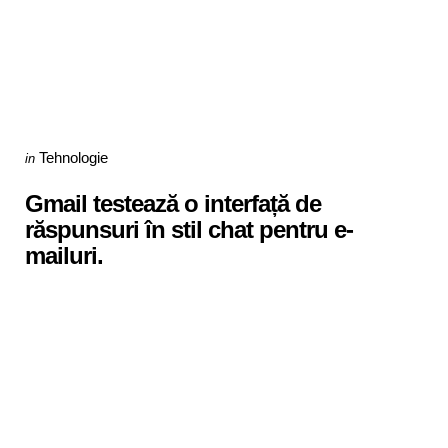
Categories
Posted
Tehnologie
in
in
Gmail testează o interfață de
răspunsuri în stil chat pentru e-
mailuri.