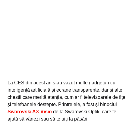
La CES din acest an s-au văzut multe gadgeturi cu
inteligență artificială și ecrane transparente, dar și alte
chestii care merită atenția, cum ar fi televizoarele de fițe
și telefoanele deștepte. Printre ele, a fost și binoclul
Swarovski AX Visio
de la Swarovski Optik, care te
ajută să vânezi sau să te uiți la păsări.