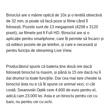
Binoclul are o mărire optică de 10x și o lentilă obiectivă
de 32 mm, și poate să facă poze și filme când îl
folosești. Pozele sunt de 13 megapixeli (4208 x 3120
pixeli), iar filmele pot fi Full HD. Binoclul are și o
aplicație pentru smartphone, care îți permite să încarci și
să editezi pozele de pe telefon, și care e necesară și
pentru funcția de streaming Live View.
Producătorul spune că bateria ține două ore dacă
folosești binoclul la maxim, și până la 15 ore dacă nu îi
dai drumul la toate funcțiile. Dar cea mai tare chestie la
binoclul ăsta nu e că îți spune ce animal vezi, ci cât
costă. Swarovski Optik cere 4.600 de euro pentru el,
adică cam 23.000 lei. Asta e un binoclu pentru cei cu
bani, nu pentru cei cu ochi.