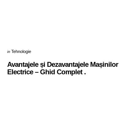
Categories
Posted
Tehnologie
in
in
Avantajele și Dezavantajele Mașinilor
Electrice – Ghid Complet .