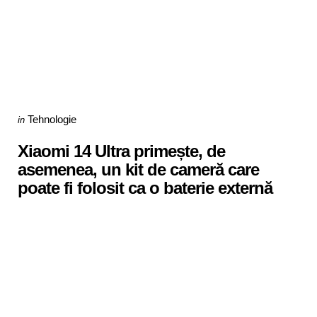
Categories
Posted
Tehnologie
in
in
Xiaomi 14 Ultra primește, de
asemenea, un kit de cameră care
poate fi folosit ca o baterie externă