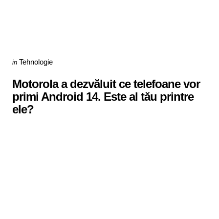
Categories
Posted
Tehnologie
in
in
Motorola a dezvăluit ce telefoane vor
primi Android 14. Este al tău printre
ele?