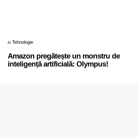
Categories
Posted
Tehnologie
in
in
Amazon pregătește un monstru de
inteligență artificială: Olympus!