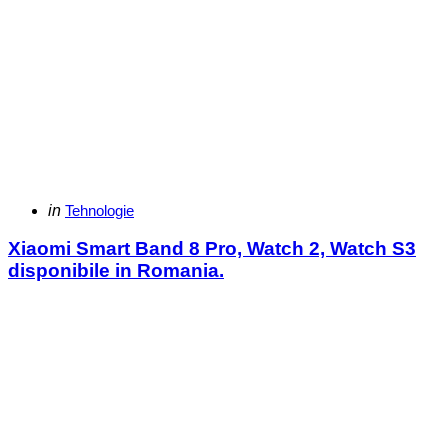
Categories
Posted
in
Tehnologie
in
Xiaomi Smart Band 8 Pro, Watch 2, Watch S3
disponibile in Romania.