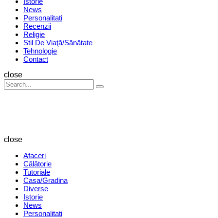
Istorie
News
Personalitati
Recenzii
Religie
Stil De Viaţă/Sănătate
Tehnologie
Contact
Search
close
Search
Search
for:
Revista
Magazin
close
Afaceri
Călătorie
Tutoriale
Casa/Gradina
Diverse
Istorie
News
Personalitati