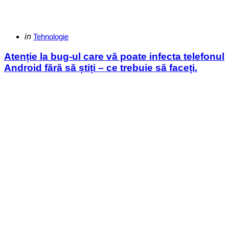
Categories
Posted
in
Tehnologie
in
Atenție la bug-ul care vă poate infecta telefonul
Android fără să știți – ce trebuie să faceți.