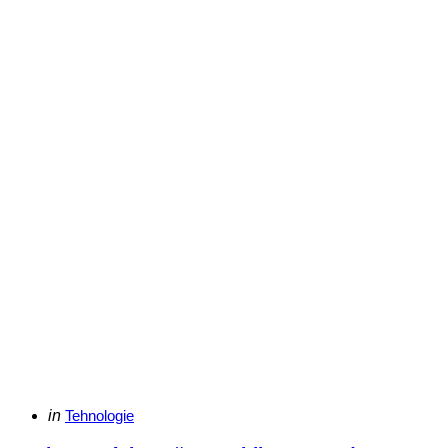
Categories
Posted
in
Tehnologie
in