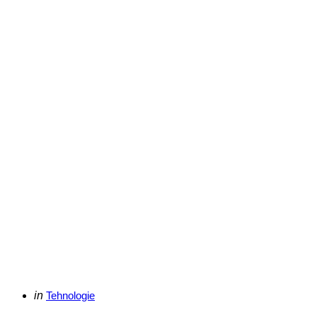
Categories
Posted
in
Tehnologie
in