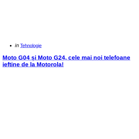
Categories
Posted
in
Tehnologie
in
Moto G04 și Moto G24, cele mai noi telefoane
ieftine de la Motorola!