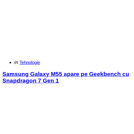
Categories
Posted
in
Tehnologie
in
Samsung Galaxy M55 apare pe Geekbench cu
Snapdragon 7 Gen 1