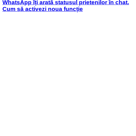
WhatsApp îți arată statusul prietenilor în chat.
Cum să activezi noua funcție