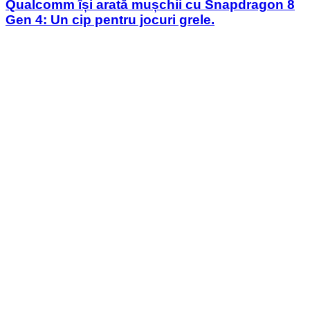
Qualcomm își arată mușchii cu Snapdragon 8
Gen 4: Un cip pentru jocuri grele.