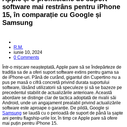
software mai restrâns pentru iPhone
15, în comparație cu Google și
Samsung
Posted
R.M.
by
iunie 10, 2024
0 Comments
Într-o mișcare neașteptată, Apple pare să se îndepărteze de
tradiția sa de a oferi suport software extins pentru gama sa
de iPhone-uri. Până de curând, gigantul din Cupertino nu a
pus pe masă o cifră concretă privind durata suportului
software, lăsând utilizatorii să speculeze și să se bazeze pe
precedentul stabilit de actualizările anterioare. Această
abordare se distinge clar de tactica adoptată de rivalii săi
Android, unde un angajament prealabil privind actualizările
software este aproape o garanție. De pildă, Google și
Samsung
se laudă cu o perioadă de suport de până la șapte
ani pentru flagship-urile lor, în timp ce Apple pare să ofere
mai puțin pentru iPhone 15.