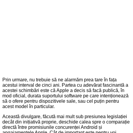
Prin urmare, nu trebuie să ne alarmăm prea tare în fața
acestui interval de cinci ani. Partea cu adevărat fascinantă a
acestei schimbări este că Apple a decis să facă publică, în
mod oficial, durata suportului software pe care intenționează
să o ofere pentru dispozitivele sale, sau cel puțin pentru
acest model în particular.
Această divulgare, făcută mai mult sub presiunea legislației
decât din inițiativă proprie, deschide calea spre o comparație
directă între promisiunile concurenței Android și
angajamentele Apple. Cât de important este pentru voi