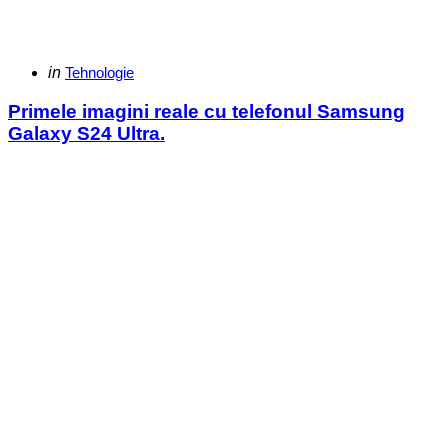
Categories
Posted
in
Tehnologie
in
Primele imagini reale cu telefonul Samsung
Galaxy S24 Ultra.