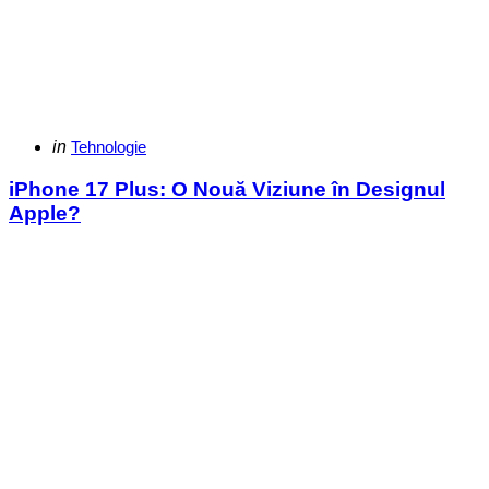
Categories
Posted
in
Tehnologie
in
iPhone 17 Plus: O Nouă Viziune în Designul
Apple?