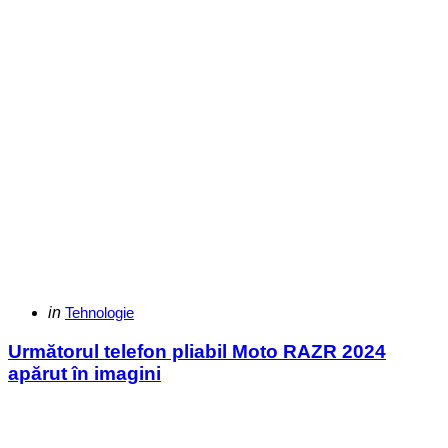
Categories
Posted
in
Tehnologie
in
Următorul telefon pliabil Moto RAZR 2024
apărut în imagini