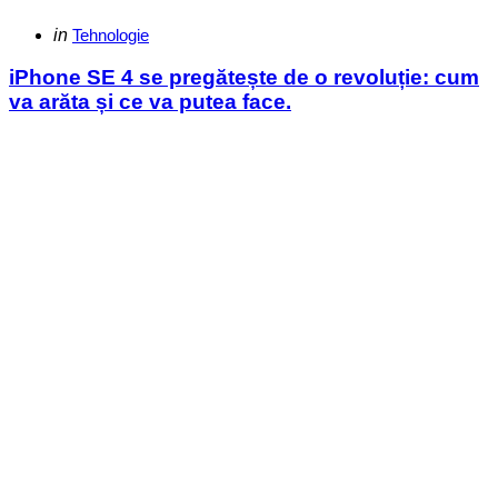
Categories
Posted
in
Tehnologie
in
iPhone SE 4 se pregătește de o revoluție: cum
va arăta și ce va putea face.