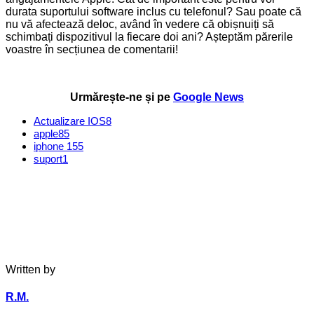
durata suportului software inclus cu telefonul? Sau poate că
nu vă afectează deloc, având în vedere că obișnuiți să
schimbați dispozitivul la fiecare doi ani? Așteptăm părerile
voastre în secțiunea de comentarii!
Urmărește-ne și pe
Google News
Actualizare IOS
8
apple
85
iphone 15
5
suport
1
Written by
R.M.