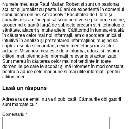
Numele meu este Raul Marian Robert și sunt un pasionat
scriitor și jurnalist cu peste 10 ani de experiență în domeniul
comunicării online. Am absolvit Facultatea de Litere și
Jurnalism și am început să scriu pe diverse platforme online,
acoperind o gamă largă de subiecte precum știri, tehnologie,
sănătate, afaceri și multe altele. Călătorind în lumea virtuală
în căutarea celor mai noi informații, am o abordare unică și
intuitivă în analiza și prezentarea informațiilor, reușind să
captez esența și importanța evenimentelor și inovațiilor
actuale. Misiunea mea este de a informa, educa și inspira
cititorii mei, oferindu-le informații relevante și actualizate.
Sunt mereu în căutarea celor mai noi tendințe în toate
domeniile pe care le acopăr și mă informez în mod constant
pentru a aduce cele mai bune și mai utile informații pentru
cititorii mei.
Lasă un răspuns
Adresa ta de email nu va fi publicată.
Câmpurile obligatorii
sunt marcate cu
*
Comentariu
*