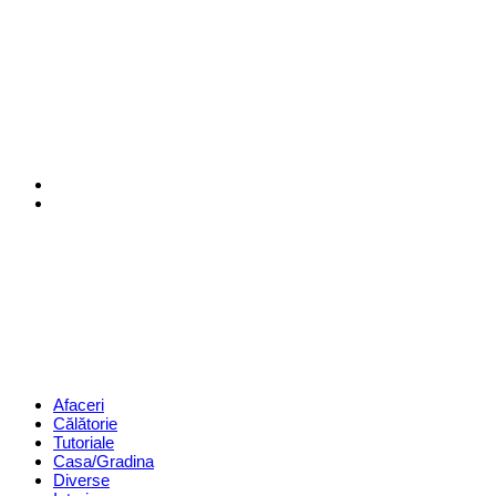
Menu
Search
Revista
Magazin
Menu
Afaceri
Călătorie
Tutoriale
Casa/Gradina
Diverse