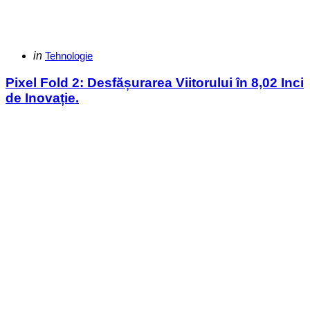
Categories
Posted
in
Tehnologie
in
Pixel Fold 2: Desfășurarea Viitorului în 8,02 Inci
de Inovație.