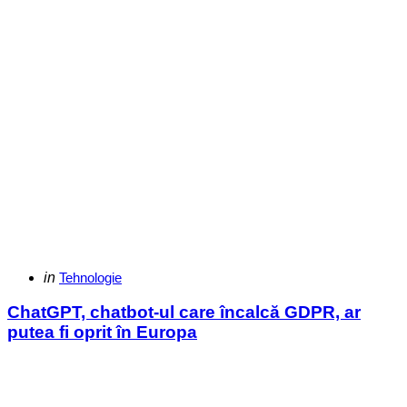
Categories
Posted
in
Tehnologie
in
ChatGPT, chatbot-ul care încalcă GDPR, ar
putea fi oprit în Europa