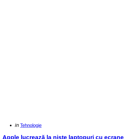
Categories
Posted
in
Tehnologie
in
Apple lucrează la niște laptopuri cu ecrane