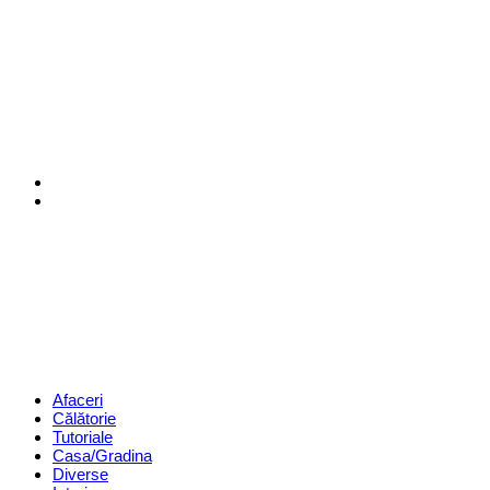
Menu
Search
Revista
Magazin
Menu
Afaceri
Călătorie
Tutoriale
Casa/Gradina
Diverse