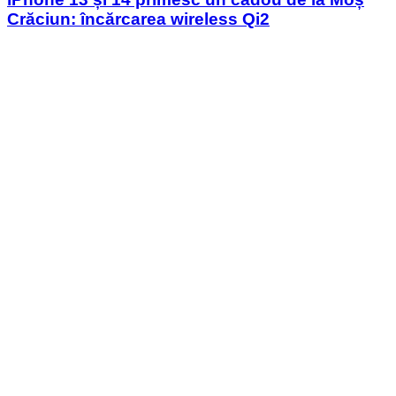
Crăciun: încărcarea wireless Qi2