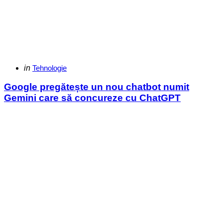
Categories
Posted
in
Tehnologie
in
Google pregătește un nou chatbot numit
Gemini care să concureze cu ChatGPT