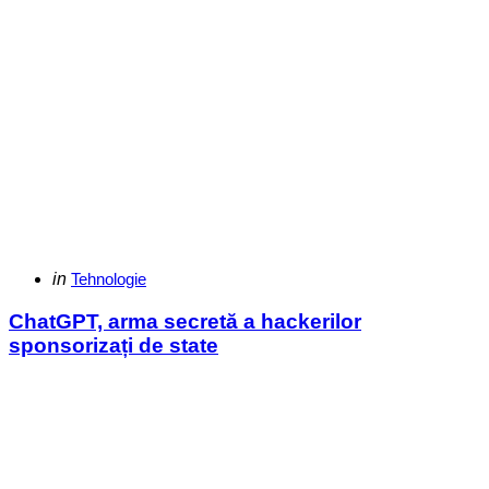
Categories
Posted
in
Tehnologie
in
ChatGPT, arma secretă a hackerilor
sponsorizați de state