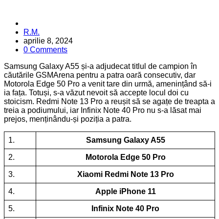
Posted
R.M.
by
aprilie 8, 2024
0 Comments
Samsung Galaxy A55 și-a adjudecat titlul de campion în
căutările GSMArena pentru a patra oară consecutiv, dar
Motorola Edge 50 Pro a venit tare din urmă, amenințând să-i
ia fața. Totuși, s-a văzut nevoit să accepte locul doi cu
stoicism. Redmi Note 13 Pro a reușit să se agațe de treapta a
treia a podiumului, iar Infinix Note 40 Pro nu s-a lăsat mai
prejos, menținându-și poziția a patra.
1.
Samsung Galaxy A55
2.
Motorola Edge 50 Pro
3.
Xiaomi Redmi Note 13 Pro
4.
Apple iPhone 11
5.
Infinix Note 40 Pro