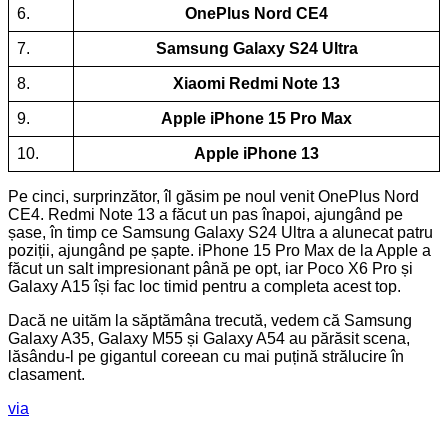
6.
OnePlus Nord CE4
7.
Samsung Galaxy S24 Ultra
8.
Xiaomi Redmi Note 13
9.
Apple iPhone 15 Pro Max
10.
Apple iPhone 13
Pe cinci, surprinzător, îl găsim pe noul venit OnePlus Nord
CE4. Redmi Note 13 a făcut un pas înapoi, ajungând pe
șase, în timp ce Samsung Galaxy S24 Ultra a alunecat patru
poziții, ajungând pe șapte. iPhone 15 Pro Max de la Apple a
făcut un salt impresionant până pe opt, iar Poco X6 Pro și
Galaxy A15 își fac loc timid pentru a completa acest top.
Dacă ne uităm la săptămâna trecută, vedem că Samsung
Galaxy A35, Galaxy M55 și Galaxy A54 au părăsit scena,
lăsându-l pe gigantul coreean cu mai puțină strălucire în
clasament.
via