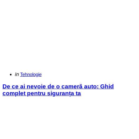
Categories
Posted
in
Tehnologie
in
De ce ai nevoie de o cameră auto: Ghid
complet pentru siguranța ta