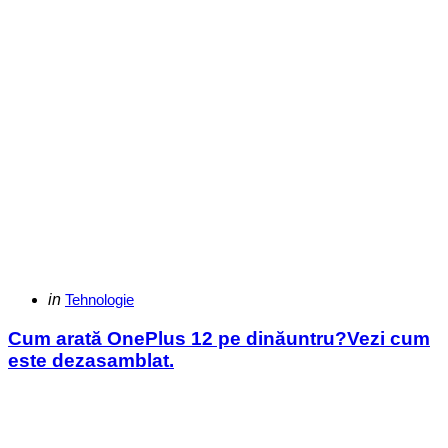
Categories
Posted
in
Tehnologie
in
Cum arată OnePlus 12 pe dinăuntru?Vezi cum
este dezasamblat.