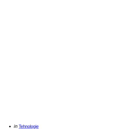
Categories
Posted
in
Tehnologie