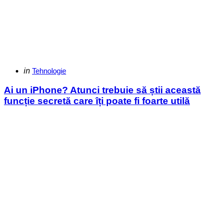
Categories
Posted
in
Tehnologie
in
Ai un iPhone? Atunci trebuie să știi această
funcție secretă care îți poate fi foarte utilă