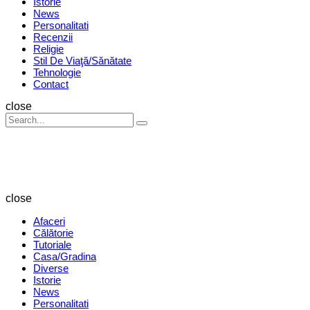
Istorie
News
Personalitati
Recenzii
Religie
Stil De Viaţă/Sănătate
Tehnologie
Contact
Search
close
Search
Search
for:
Revista
Magazin
close
Afaceri
Călătorie
Tutoriale
Casa/Gradina
Diverse
Istorie
News
Personalitati