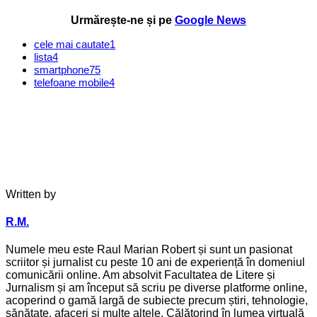
Urmărește-ne și pe
Google News
cele mai cautate
1
lista
4
smartphone
75
telefoane mobile
4
Written by
R.M.
Numele meu este Raul Marian Robert și sunt un pasionat
scriitor și jurnalist cu peste 10 ani de experiență în domeniul
comunicării online. Am absolvit Facultatea de Litere și
Jurnalism și am început să scriu pe diverse platforme online,
acoperind o gamă largă de subiecte precum știri, tehnologie,
sănătate, afaceri și multe altele. Călătorind în lumea virtuală