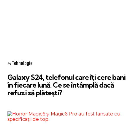
Categories
Posted
Tehnologie
in
in
Galaxy S24, telefonul care îți cere bani
în fiecare lună. Ce se întâmplă dacă
refuzi să plătești?