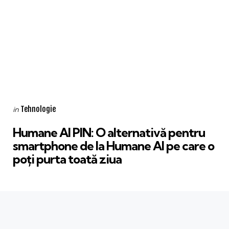
Categories
Posted
Tehnologie
in
in
Humane AI PIN: O alternativă pentru
smartphone de la Humane AI pe care o
poți purta toată ziua