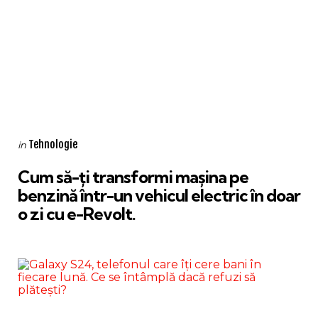
Categories
Posted
Tehnologie
in
in
Cum să-ți transformi mașina pe
benzină într-un vehicul electric în doar
o zi cu e-Revolt.