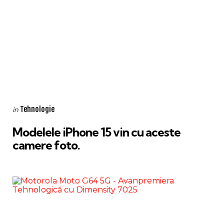
Categories
Posted
Tehnologie
in
in
Modelele iPhone 15 vin cu aceste
camere foto.