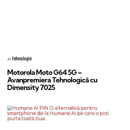
Categories
Posted
Tehnologie
in
in
Motorola Moto G64 5G –
Avanpremiera Tehnologică cu
Dimensity 7025