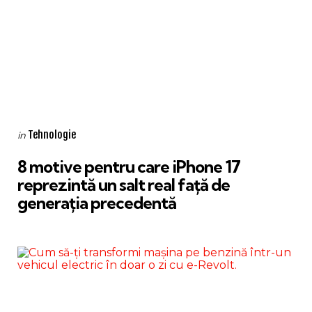
Categories
Posted
Tehnologie
in
in
8 motive pentru care iPhone 17
reprezintă un salt real față de
generația precedentă