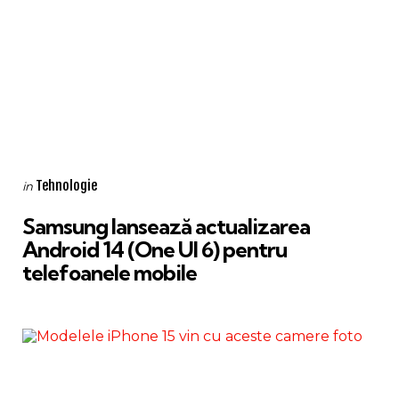
Categories
Posted
Tehnologie
in
in
Samsung lansează actualizarea
Android 14 (One UI 6) pentru
telefoanele mobile