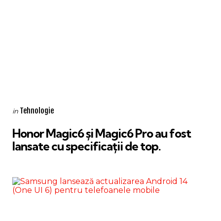
Categories
Posted
Tehnologie
in
in
Honor Magic6 și Magic6 Pro au fost
lansate cu specificații de top.