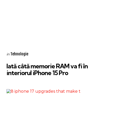
Categories
Posted
Tehnologie
in
in
Iată câtă memorie RAM va fi în
interiorul iPhone 15 Pro