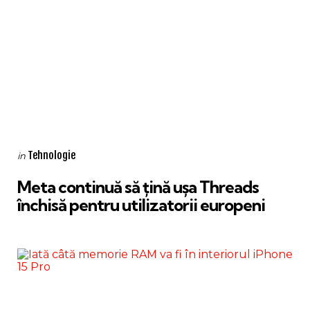
Categories
Posted
Tehnologie
in
in
Meta continuă să țină ușa Threads
închisă pentru utilizatorii europeni