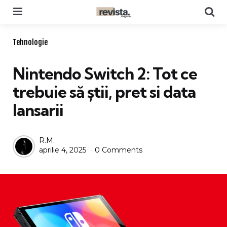
Menu
Se
Categories
Tehnologie
Nintendo Switch 2: Tot ce
trebuie să știi, pret si data
lansarii
Posted
R.M.
aprilie 4, 2025
0 Comments
by