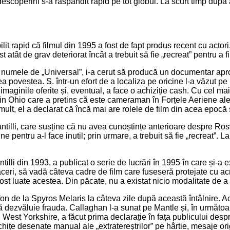
 descoperirii s-a răspândit rapid pe tot globul. La scurt timp dup
it rapid că filmul din 1995 a fost de fapt produs recent cu actori. Sa
st atât de grav deteriorat încât a trebuit să fie „recreat” pentru a fi
 numele de „Universal”, i-a cerut să producă un documentar apro
povestea. S. într-un efort de a localiza pe oricine l-a văzut pe El
a imaginile oferite și, eventual, a face o achiziție cash. Cu cel 
n Ohio care a pretins că este cameraman în Forțele Aeriene ale 
 mult, el a declarat că încă mai are rolele de film din acea epocă
Santilli, care susține că nu avea cunoștințe anterioare despre Ro
ne pentru a-l face inutil; prin urmare, a trebuit să fie „recreat”.
illi din 1993, a publicat o serie de lucrări în 1995 în care și-a e
faceri, să vadă câteva cadre de film care fuseseră protejate cu ac
fost luate acestea. Din păcate, nu a existat nicio modalitate de a 
 de la Spyros Melaris la câteva zile după această întâlnire. Aces
 să dezvăluie frauda. Callaghan l-a sunat pe Mantle și, în următo
est Yorkshire, a făcut prima declarație în fața publicului despre
chițe desenate manual ale „extratereștrilor” pe hârtie, mesaje or