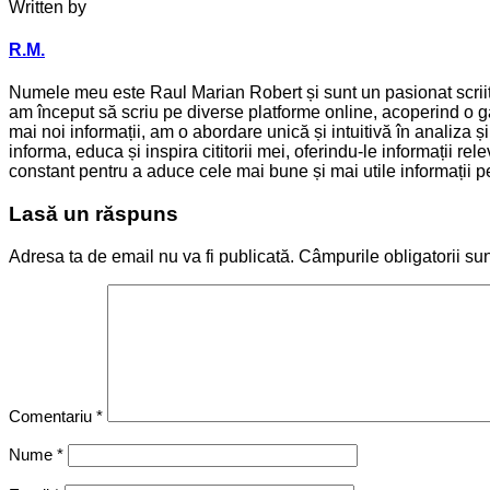
Written by
R.M.
Numele meu este Raul Marian Robert și sunt un pasionat scriitor
am început să scriu pe diverse platforme online, acoperind o ga
mai noi informații, am o abordare unică și intuitivă în analiza 
informa, educa și inspira cititorii mei, oferindu-le informații 
constant pentru a aduce cele mai bune și mai utile informații pen
Lasă un răspuns
Adresa ta de email nu va fi publicată.
Câmpurile obligatorii su
Comentariu
*
Nume
*