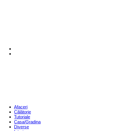
Menu
Search
Revista
Magazin
Menu
Afaceri
Călătorie
Tutoriale
Casa/Gradina
Diverse