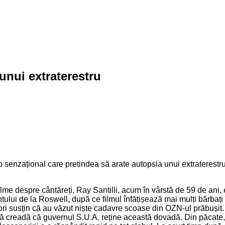
unui extraterestru
oclip senzațional care pretindea să arate autopsia unui extratere
lme despre cântăreți, Ray Santilli, acum în vârstă de 59 de ani, 
ntului de la Roswell, după ce filmul înfățișează mai mulți bărba
rtori susțin că au văzut niște cadavre scoase din OZN-ul prăbușit. 
 să creadă că guvernul S.U.A. reține această dovadă. Din păcate, 