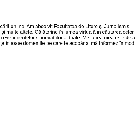
rii online. Am absolvit Facultatea de Litere și Jurnalism și
și multe altele. Călătorind în lumea virtuală în căutarea celor
nța evenimentelor și inovațiilor actuale. Misiunea mea este de a
dințe în toate domeniile pe care le acopăr și mă informez în mod