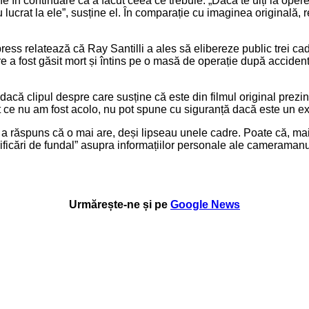
ține în continuare că a făcut ceea ce trebuie. „Dacă te uiți la o
 lucrat la ele”, susține el. În comparație cu imaginea originală
ess relatează că Ray Santilli a ales să elibereze public trei cad
e a fost găsit mort și întins pe o masă de operație după accidentu
t dacă clipul despre care susține că este din filmul original prezin
ce nu am fost acolo, nu pot spune cu siguranță dacă este un extr
i a răspuns că o mai are, deși lipseau unele cadre. Poate că, mai t
ificări de fundal” asupra informațiilor personale ale cameramanul
Urmărește-ne și pe
Google News