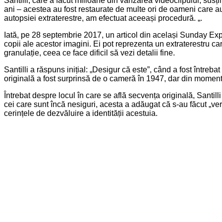
Santilli, care a făcut milioane din vânzarea videoclipului, sus
ani – acestea au fost restaurate de multe ori de oameni care au
autopsiei extraterestre, am efectuat aceeași procedură. „.
Iată, pe 28 septembrie 2017, un articol din același Sunday Expr
copii ale acestor imagini. Ei pot reprezenta un extraterestru car
granulație, ceea ce face dificil să vezi detalii fine.
Santilli a răspuns inițial: „Desigur că este”, când a fost întreba
originală a fost surprinsă de o cameră în 1947, dar din moment 
Întrebat despre locul în care se află secvența originală, Santill
cei care sunt încă nesiguri, acesta a adăugat că s-au făcut „ver
cerințele de dezvăluire a identității acestuia.