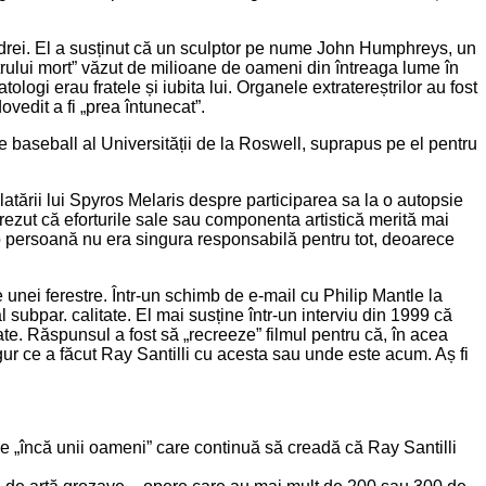
ondrei. El a susținut că un sculptor pe nume John Humphreys, un
eștrului mort” văzut de milioane de oameni din întreaga lume în
ologi erau fratele și iubita lui. Organele extratereștrilor au fost
vedit a fi „prea întunecat”.
e baseball al Universității de la Roswell, suprapus pe el pentru
elatării lui Spyros Melaris despre participarea sa la o autopsie
ezut că eforturile sale sau componenta artistică merită mai
io persoană nu era singura responsabilă pentru tot, deoarece
 unei ferestre. Într-un schimb de e-mail cu Philip Mantle la
l subpar. calitate. El mai susține într-un interviu din 1999 că
ate. Răspunsul a fost să „recreeze” filmul pentru că, în acea
gur ce a făcut Ray Santilli cu acesta sau unde este acum. Aș fi
tre „încă unii oameni” care continuă să creadă că Ray Santilli