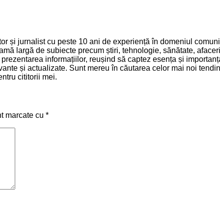
 și jurnalist cu peste 10 ani de experiență în domeniul comunică
mă largă de subiecte precum știri, tehnologie, sănătate, afaceri 
și prezentarea informațiilor, reușind să captez esența și importa
relevante și actualizate. Sunt mereu în căutarea celor mai noi ten
tru cititorii mei.
nt marcate cu
*