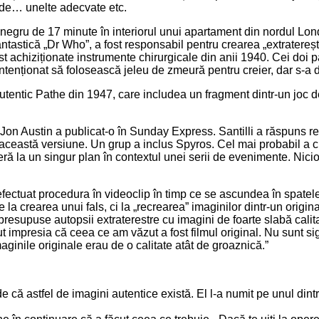
oade… unelte adecvate etc.
lb-negru de 17 minute în interiorul unui apartament din nordul L
co-fantastică „Dr Who”, a fost responsabil pentru crearea „extrater
ost achiziționate instrumente chirurgicale din anii 1940. Cei doi pat
intenționat să folosească jeleu de zmeură pentru creier, dar s-a do
 autentic Pathe din 1947, care includea un fragment dintr-un joc d
ul Jon Austin a publicat-o în Sunday Express. Santilli a răspuns r
ceastă versiune. Un grup a inclus Spyros. Cel mai probabil a cr
deră la un singur plan în contextul unei serii de evenimente. Nic
efectuat procedura în videoclip în timp ce se ascundea în spatele
la crearea unui fals, ci la „recrearea” imaginilor dintr-un origina
 presupuse autopsii extraterestre cu imagini de foarte slabă calit
 impresia că ceea ce am văzut a fost filmul original. Nu sunt si
maginile originale erau de o calitate atât de groaznică.”
de că astfel de imagini autentice există. El l-a numit pe unul din