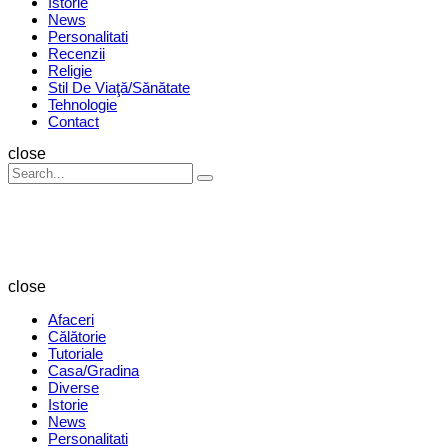
Istorie
News
Personalitati
Recenzii
Religie
Stil De Viaţă/Sănătate
Tehnologie
Contact
Search
close
Search
Search
for:
Revista
Magazin
close
Afaceri
Călătorie
Tutoriale
Casa/Gradina
Diverse
Istorie
News
Personalitati