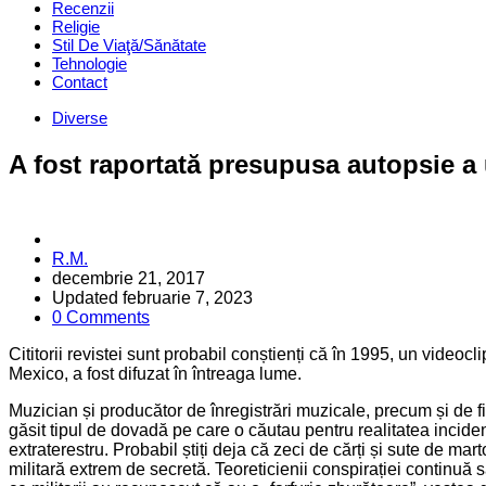
Recenzii
Religie
Stil De Viaţă/Sănătate
Tehnologie
Contact
Categories
Diverse
A fost raportată presupusa autopsie a 
Posted
R.M.
by
decembrie 21, 2017
Updated
februarie 7, 2023
0 Comments
Cititorii revistei sunt probabil conștienți că în 1995, un vide
Mexico, a fost difuzat în întreaga lume.
Muzician și producător de înregistrări muzicale, precum și de fi
găsit tipul de dovadă pe care o căutau pentru realitatea incide
extraterestru. Probabil știți deja că zeci de cărți și sute de ma
militară extrem de secretă. Teoreticienii conspirației continuă