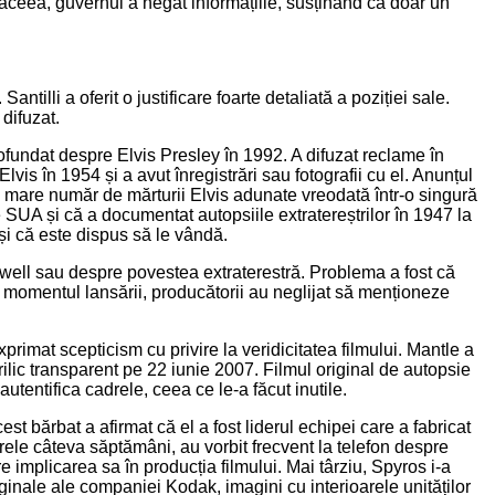
ă aceea, guvernul a negat informațiile, susținând că doar un
ntilli a oferit o justificare foarte detaliată a poziției sale.
 difuzat.
fundat despre Elvis Presley în 1992. A difuzat reclame în
vis în 1954 și a avut înregistrări sau fotografii cu el. Anunțul
mai mare număr de mărturii Elvis adunate vreodată într-o singură
SUA și că a documentat autopsiile extratereștrilor în 1947 la
 și că este dispus să le vândă.
swell sau despre povestea extraterestră. Problema a fost că
 La momentul lansării, producătorii au neglijat să menționeze
xprimat scepticism cu privire la veridicitatea filmului. Mantle a
rilic transparent pe 22 iunie 2007. Filmul original de autopsie
autentifica cadrele, ceea ce le-a făcut inutile.
t bărbat a afirmat că el a fost liderul echipei care a fabricat
arele câteva săptămâni, au vorbit frecvent la telefon despre
 implicarea sa în producția filmului. Mai târziu, Spyros i-a
iginale ale companiei Kodak, imagini cu interioarele unităților