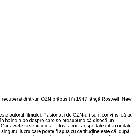
stru recuperat dintr-un OZN prăbușit în 1947 lângă Roswell, New
este autorul filmului. Pasionații de OZN-uri sunt convinși că au
ți în haine albe despre care se presupune că disecă un
Cadavrele și vehiculul ar fi fost apoi transportate într-o unitate
singurul lucru care poate fi spus cu certitudine este că, după