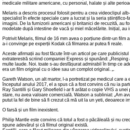
medicale militare americane, cu personal, halate și alte peri
Melaris a descris procesul folosit pentru a crea videoclipul a
specialist în efecte speciale care a lucrat și la seria științifi
imagini. De la furnizorii americani și britanici de recuzită, au f
modelate după intestine de vacă și miel măcelărite. Inițial, au 
Potrivit Melaris, filmul de 16 mm avea o porțiune dintr-un film
a-i convinge pe experții Kodak că filmarea ar putea fi reale.
Aceste afirmații au fost făcute într-un articol pe care publicist
extraterestră scriind companiei Express și spunând: „Resping a
multe laude. Noi. toate s-au desfășurat admirabil în timp ce a
era un film original cu o idee sau un complot original. „.
Gareth Watson, un alt martor, l-a portretizat pe medicul care a 
începutul anului 2017, el a spus că a fost convins că nu ia parte 
Ray Santilli și Gary Shoefield i-ar fi arătat o copie VHS a unei
stare, nu avea valoare comercială. Watson a subliniat: „Am avut
putut la fel de bine să fi crezut că mă uit la un yeti, deoarece i
O farsă și un film inexistent.
Philip Mantle este convins că totul a fost o păcăleală și nu cre
spune adevărul și că filmul original există.