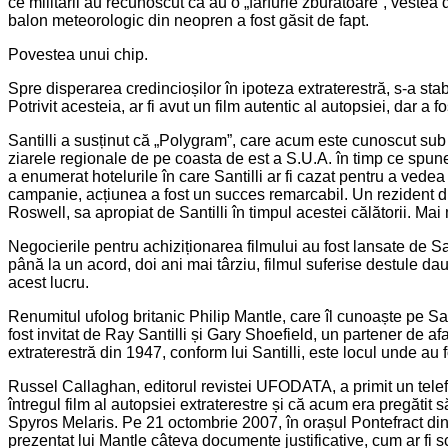
ce militarii au recunoscut că au o „farfurie zburătoare”, vestea
balon meteorologic din neopren a fost găsit de fapt.
Povestea unui chip.
Spre disperarea credincioșilor în ipoteza extraterestră, s-a stabil
Potrivit acesteia, ar fi avut un film autentic al autopsiei, dar a fo
Santilli a susținut că „Polygram”, care acum este cunoscut sub
ziarele regionale de pe coasta de est a S.U.A. în timp ce spunea 
a enumerat hotelurile în care Santilli ar fi cazat pentru a vede
campanie, acțiunea a fost un succes remarcabil. Un rezident di
Roswell, sa apropiat de Santilli în timpul acestei călătorii. Mai
Negocierile pentru achiziționarea filmului au fost lansate de 
până la un acord, doi ani mai târziu, filmul suferise destule dau
acest lucru.
Renumitul ufolog britanic Philip Mantle, care îl cunoaște pe Sant
fost invitat de Ray Santilli și Gary Shoefield, un partener de a
extraterestră din 1947, conform lui Santilli, este locul unde au 
Russel Callaghan, editorul revistei UFODATA, a primit un telefon
întregul film al autopsiei extraterestre și că acum era pregătit
Spyros Melaris. Pe 21 octombrie 2007, în orașul Pontefract din W
prezentat lui Mantle câteva documente justificative, cum ar fi s