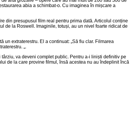
pere de artă grozave – opere care au mai mult de 200 sau 300 de
, restaurarea abia a schimbat-o. Cu imaginea în mișcare a
re din presupusul film real pentru prima dată. Articolul conține
l de la Roswell. Imaginile, totuși, au un nivel foarte ridicat de
tă un extraterestru. El a continuat: „Să fiu clar. Filmarea
aterestru. „.
ârziu, va deveni complet public. Pentru a-i liniști definitiv pe
ui de la care provine filmul, însă acestea nu au îndeplinit încă