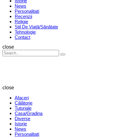
Istorie
News
Personalitati
Recenzii
Religie
Stil De Viaţă/Sănătate
Tehnologie
Contact
Search
close
Search
Search
for:
Revista
Magazin
close
Afaceri
Călătorie
Tutoriale
Casa/Gradina
Diverse
Istorie
News
Personalitati