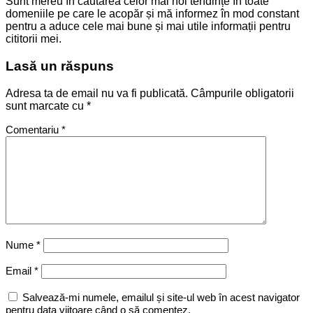
Sunt mereu în căutarea celor mai noi tendințe în toate
domeniile pe care le acopăr și mă informez în mod constant
pentru a aduce cele mai bune și mai utile informații pentru
cititorii mei.
Lasă un răspuns
Adresa ta de email nu va fi publicată.
Câmpurile obligatorii
sunt marcate cu
*
Comentariu
*
Nume
*
Email
*
Salvează-mi numele, emailul și site-ul web în acest navigator
pentru data viitoare când o să comentez.