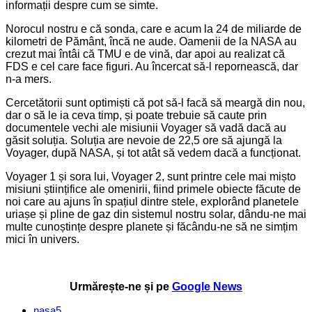
informații despre cum se simte.
Norocul nostru e că sonda, care e acum la 24 de miliarde de
kilometri de Pământ, încă ne aude. Oamenii de la NASA au
crezut mai întâi că TMU e de vină, dar apoi au realizat că
FDS e cel care face figuri. Au încercat să-l repornească, dar
n-a mers.
Cercetătorii sunt optimiști că pot să-l facă să meargă din nou,
dar o să le ia ceva timp, și poate trebuie să caute prin
documentele vechi ale misiunii Voyager să vadă dacă au
găsit soluția. Soluția are nevoie de 22,5 ore să ajungă la
Voyager, după NASA, și tot atât să vedem dacă a funcționat.
Voyager 1 și sora lui, Voyager 2, sunt printre cele mai mișto
misiuni științifice ale omenirii, fiind primele obiecte făcute de
noi care au ajuns în spațiul dintre stele, explorând planetele
uriașe și pline de gaz din sistemul nostru solar, dându-ne mai
multe cunoștințe despre planete și făcându-ne să ne simțim
mici în univers.
Urmărește-ne și pe
Google News
nasa
5