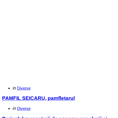
Categories
Posted
in
Diverse
in
PAMFIL SEICARU, pamfletarul
Categories
Posted
in
Diverse
in