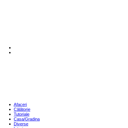
Menu
Search
Revista
Magazin
Menu
Afaceri
Călătorie
Tutoriale
Casa/Gradina
Diverse