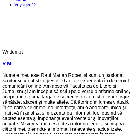
Voyager 1
2
Written by
R.M.
Numele meu este Raul Marian Robert și sunt un pasionat
scriitor și jurnalist cu peste 10 ani de experiență în domeniul
comunicării online. Am absolvit Facultatea de Litere și
Jurnalism și am început să scriu pe diverse platforme online,
acoperind o gamă largă de subiecte precum știri, tehnologie,
sănătate, afaceri și multe altele. Călătorind în lumea virtuală
în căutarea celor mai noi informații, am o abordare unică și
intuitivă în analiza și prezentarea informațiilor, reușind să
captez esența și importanța evenimentelor și inovațiilor
actuale. Misiunea mea este de a informa, educa și inspira
cititorii mei, oferindu-le informații relevante și actualizate.