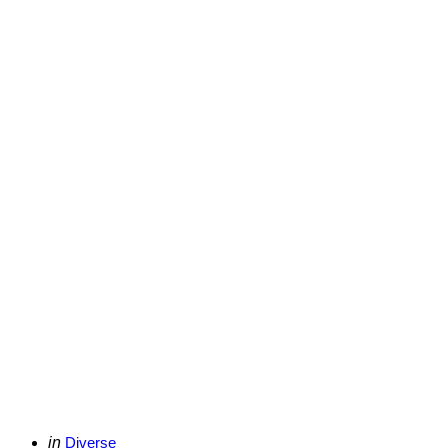
Categories
Posted
in
Diverse