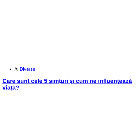
Categories
Posted
in
Diverse
in
Care sunt cele 5 simțuri și cum ne influențează
viața?