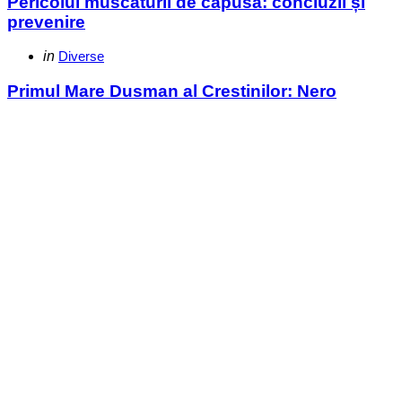
Pericolul muscaturii de capusa: concluzii și
prevenire
Categories
Posted
in
Diverse
in
Primul Mare Dusman al Crestinilor: Nero