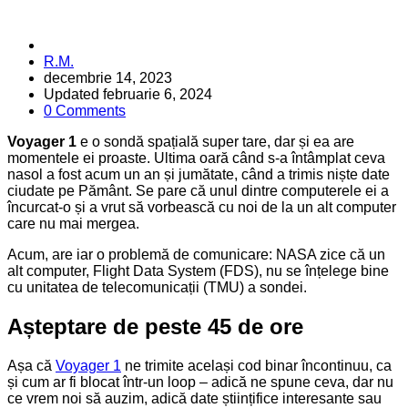
Posted
R.M.
by
decembrie 14, 2023
Updated
februarie 6, 2024
0 Comments
Voyager 1
e o sondă spațială super tare, dar și ea are
momentele ei proaste. Ultima oară când s-a întâmplat ceva
nasol a fost acum un an și jumătate, când a trimis niște date
ciudate pe Pământ. Se pare că unul dintre computerele ei a
încurcat-o și a vrut să vorbească cu noi de la un alt computer
care nu mai mergea.
Acum, are iar o problemă de comunicare: NASA zice că un
alt computer, Flight Data System (FDS), nu se înțelege bine
cu unitatea de telecomunicații (TMU) a sondei.
Așteptare de peste 45 de ore
Așa că
Voyager 1
ne trimite același cod binar încontinuu, ca
și cum ar fi blocat într-un loop – adică ne spune ceva, dar nu
ce vrem noi să auzim, adică date științifice interesante sau