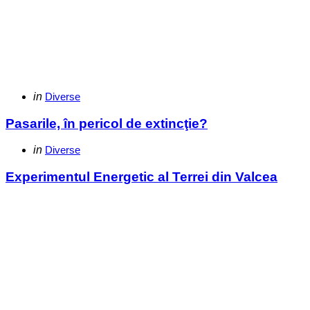
Categories
Posted
in
Diverse
in
Pasarile, în pericol de extincţie?
Categories
Posted
in
Diverse
in
Experimentul Energetic al Terrei din Valcea