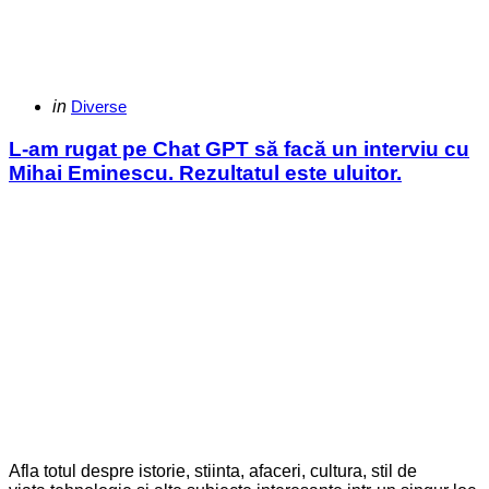
Categories
Posted
in
Diverse
in
L-am rugat pe Chat GPT să facă un interviu cu
Mihai Eminescu. Rezultatul este uluitor.
Afla totul despre istorie, stiinta, afaceri, cultura, stil de