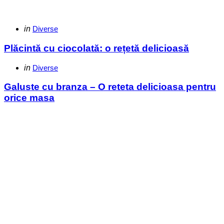
Categories
Posted
in
Diverse
in
Plăcintă cu ciocolată: o rețetă delicioasă
Categories
Posted
in
Diverse
in
Galuste cu branza – O reteta delicioasa pentru
orice masa