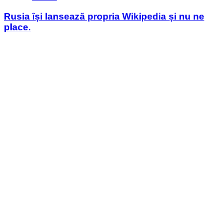
in
Rusia își lansează propria Wikipedia și nu ne
place.