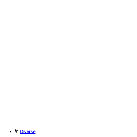
Categories
Posted
in
Diverse
in