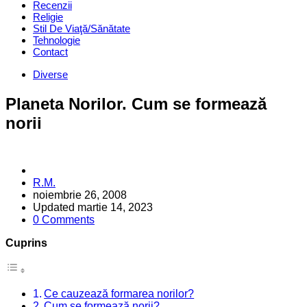
Recenzii
Religie
Stil De Viaţă/Sănătate
Tehnologie
Contact
Categories
Diverse
Planeta Norilor. Cum se formează
norii
Posted
R.M.
by
noiembrie 26, 2008
Updated
martie 14, 2023
0 Comments
Cuprins
Ce cauzează formarea norilor?
Cum se formează norii?