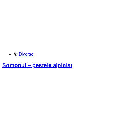
Categories
Posted
in
Diverse
in
Somonul – pestele alpinist