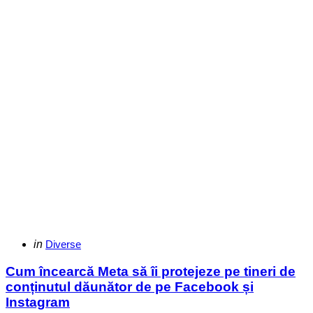
Categories
Posted
in
Diverse
in
Cum încearcă Meta să îi protejeze pe tineri de
conținutul dăunător de pe Facebook și
Instagram