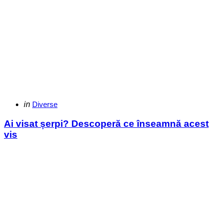
Categories
Posted
in
Diverse
in
Ai visat șerpi? Descoperă ce înseamnă acest
vis