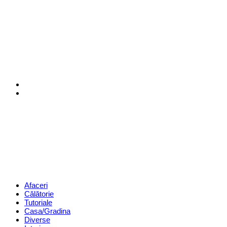
Menu
Search
Revista
Magazin
Menu
Afaceri
Călătorie
Tutoriale
Casa/Gradina
Diverse