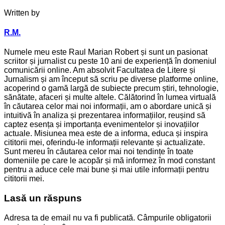
Written by
R.M.
Numele meu este Raul Marian Robert și sunt un pasionat
scriitor și jurnalist cu peste 10 ani de experiență în domeniul
comunicării online. Am absolvit Facultatea de Litere și
Jurnalism și am început să scriu pe diverse platforme online,
acoperind o gamă largă de subiecte precum știri, tehnologie,
sănătate, afaceri și multe altele. Călătorind în lumea virtuală
în căutarea celor mai noi informații, am o abordare unică și
intuitivă în analiza și prezentarea informațiilor, reușind să
captez esența și importanța evenimentelor și inovațiilor
actuale. Misiunea mea este de a informa, educa și inspira
cititorii mei, oferindu-le informații relevante și actualizate.
Sunt mereu în căutarea celor mai noi tendințe în toate
domeniile pe care le acopăr și mă informez în mod constant
pentru a aduce cele mai bune și mai utile informații pentru
cititorii mei.
Lasă un răspuns
Adresa ta de email nu va fi publicată.
Câmpurile obligatorii