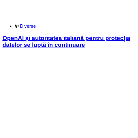
Categories
Posted
in
Diverse
in
OpenAI și autoritatea italiană pentru protecția
datelor se luptă în continuare