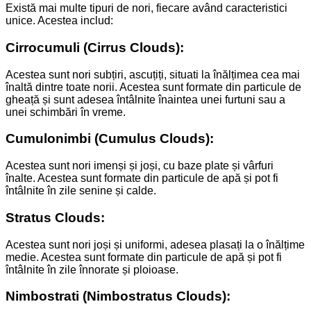
Există mai multe tipuri de nori, fiecare având caracteristici
unice. Acestea includ:
Cirrocumuli (Cirrus Clouds):
Acestea sunt nori subțiri, ascuțiți, situati la înălțimea cea mai
înaltă dintre toate norii. Acestea sunt formate din particule de
gheață și sunt adesea întâlnite înaintea unei furtuni sau a
unei schimbări în vreme.
Cumulonimbi (Cumulus Clouds):
Acestea sunt nori imenși și joși, cu baze plate și vârfuri
înalte. Acestea sunt formate din particule de apă și pot fi
întâlnite în zile senine și calde.
Stratus Clouds:
Acestea sunt nori joși și uniformi, adesea plasați la o înălțime
medie. Acestea sunt formate din particule de apă și pot fi
întâlnite în zile înnorate și ploioase.
Nimbostrati (Nimbostratus Clouds):