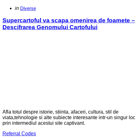
Categories
Posted
in
Diverse
in
Supercartoful va scapa omenirea de foamete –
Descifrarea Genomului Cartofului
Afla totul despre istorie, stiinta, afaceri, cultura, stil de
viata,tehnologie si alte subiecte interesante intr-un singur loc
prin intermediul acestui site captivant.
Referral Codes