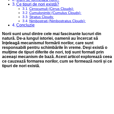
Ce tipuri de nori există?
Cirrocumuli (Cirrus Clouds):
Cumulonimbi (Cumulus Clouds):
Stratus Clouds:
Nimbostrati (Nimbostratus Clouds):
Concluzie
Norii sunt unul dintre cele mai fascinante lucruri din
natură. De-a lungul istoriei, oamenii au încercat să
înţeleagă mecanismul formării norilor, care sunt
responsabili pentru schimbările în vreme. Deşi există o
mulţime de tipuri diferite de nori, toţi sunt formati prin
aceeaşi mecanism de bază. Acest articol explorează ceea
ce cauzează formarea norilor, cum se formează norii și ce
tipuri de nori există.