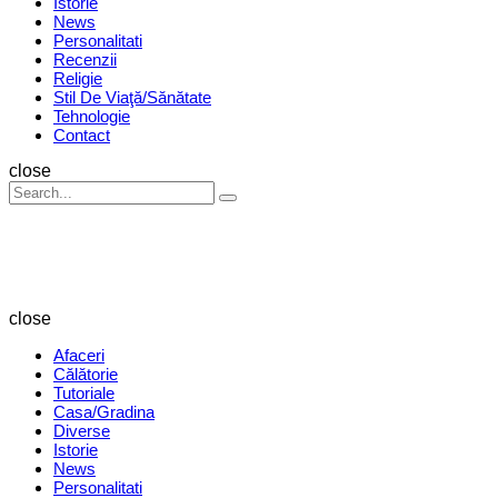
Istorie
News
Personalitati
Recenzii
Religie
Stil De Viaţă/Sănătate
Tehnologie
Contact
Search
close
Search
Search
for:
Revista
Magazin
close
Afaceri
Călătorie
Tutoriale
Casa/Gradina
Diverse
Istorie
News
Personalitati