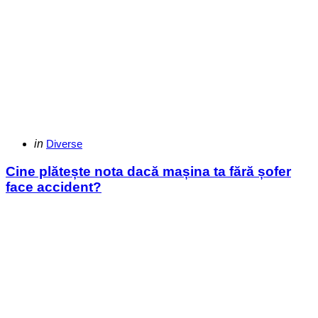
Categories
Posted
in
Diverse
in
Cine plătește nota dacă mașina ta fără șofer
face accident?