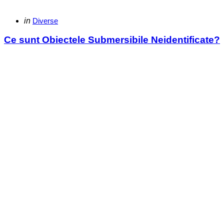
Categories
Posted
in
Diverse
in
Ce sunt Obiectele Submersibile Neidentificate?