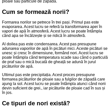
ploaie sau particule de zăpadă.
Cum se formează norii?
Formarea norilor se petrece în trei pași. Primul pas este
evaporarea. Acest lucru se referă la transformarea apei în
vapori de apă în atmosferă. Acest lucru se poate întâmpla
când apa se încălzește și se ridică în atmosferă.
Al doilea pas este condensarea. Acest pas presupune
adunarea vaporilor de apă în picături mici. Aceste picături se
unesc și cresc în dimensiune, formând nori. Acest lucru se
poate întâmpla când temperatura scade sau când o particulă
de praf sau o mică bucată de gheață se adună în jurul
picăturilor de apă.
Ultimul pas este precipitația. Acest proces presupune
formarea picăturilor de ploaie sau a fulgilor de zăpadă care
ajung la sol. Acest lucru se poate întâmpla atunci când norii
devin suficient de grei., iar picăturile de ploaie cad în sus și
în jos.
Ce tipuri de nori există?