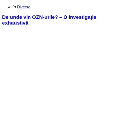
Categories
Posted
in
Diverse
in
De unde vin OZN-urile? – O investigație
exhaustivă