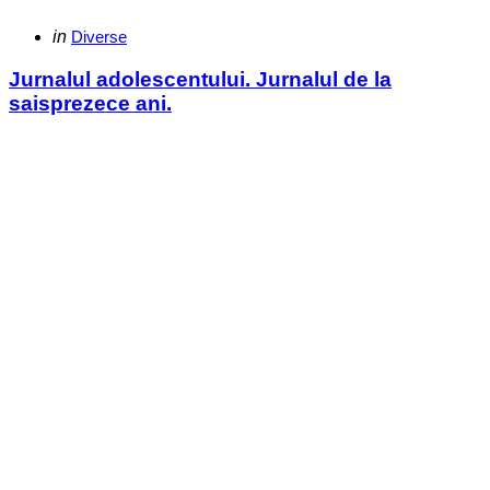
Categories
Posted
in
Diverse
in
Jurnalul adolescentului. Jurnalul de la
saisprezece ani.