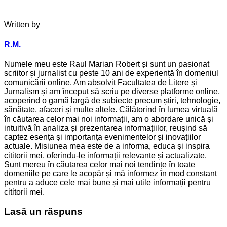
Written by
R.M.
Numele meu este Raul Marian Robert și sunt un pasionat
scriitor și jurnalist cu peste 10 ani de experiență în domeniul
comunicării online. Am absolvit Facultatea de Litere și
Jurnalism și am început să scriu pe diverse platforme online,
acoperind o gamă largă de subiecte precum știri, tehnologie,
sănătate, afaceri și multe altele. Călătorind în lumea virtuală
în căutarea celor mai noi informații, am o abordare unică și
intuitivă în analiza și prezentarea informațiilor, reușind să
captez esența și importanța evenimentelor și inovațiilor
actuale. Misiunea mea este de a informa, educa și inspira
cititorii mei, oferindu-le informații relevante și actualizate.
Sunt mereu în căutarea celor mai noi tendințe în toate
domeniile pe care le acopăr și mă informez în mod constant
pentru a aduce cele mai bune și mai utile informații pentru
cititorii mei.
Lasă un răspuns