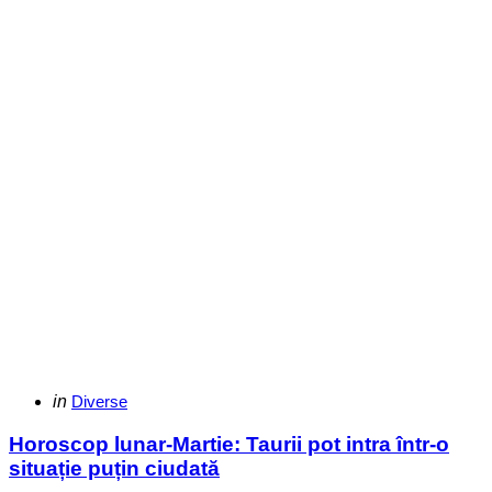
Categories
Posted
in
Diverse
in
Horoscop lunar-Martie: Taurii pot intra într-o
situație puțin ciudată