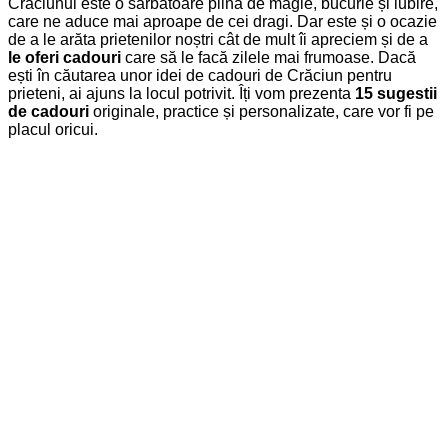
Crăciunul este o sărbătoare plină de magie, bucurie și iubire,
care ne aduce mai aproape de cei dragi. Dar este și o ocazie
de a le arăta prietenilor noștri cât de mult îi apreciem și de a
le oferi cadouri
care să le facă zilele mai frumoase. Dacă
ești în căutarea unor idei de cadouri de Crăciun pentru
prieteni, ai ajuns la locul potrivit. Îți vom prezenta
15 sugestii
de cadouri
originale, practice și personalizate, care vor fi pe
placul oricui.