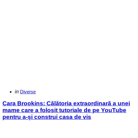
Categories
Posted
in
Diverse
in
Cara Brookins: Călătoria extraordinară a unei
mame care a folosit tutoriale de pe YouTube
pentru a-și construi casa de vis