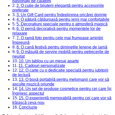
pasionații de călătorii
2. O cutie de bijuterii elegantă pentru accesoriile
preferate
3. Un Gift Card pentru îndeplinirea oricărei dorințe
4. O pătură călduroasă pentru ierni mai confortabile
5. Decorațiuni speciale pentru o atmosferă magică
6. O pernă decorativă pentru momentele lor de
relaxare
7. O ramă foto pentru cele mai frumoase amintiri
împreună
8. O cană festivă pentru diminețile leneșe de iarnă
9. O măsuță de servire mobilă pentru petrecerile de
neuitat
10. Un tablou cu un mesaj aparte
11. Cadouri personalizate
12. O carte cu o dedicație specială pentru iubitorii
de lectură
13. O boxă portabilă pentru melomanii care vor să
asculte muzică oriunde
14. Un set de produse cosmetice pentru cei care își
îngrijesc aspectul
15. O experiență memorabilă pentru cei care vor să
trăiască ceva nou
Concluzie