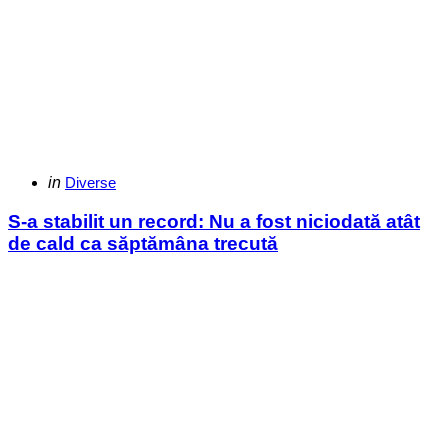
Categories
Posted
in
Diverse
in
S-a stabilit un record: Nu a fost niciodată atât
de cald ca săptămâna trecută