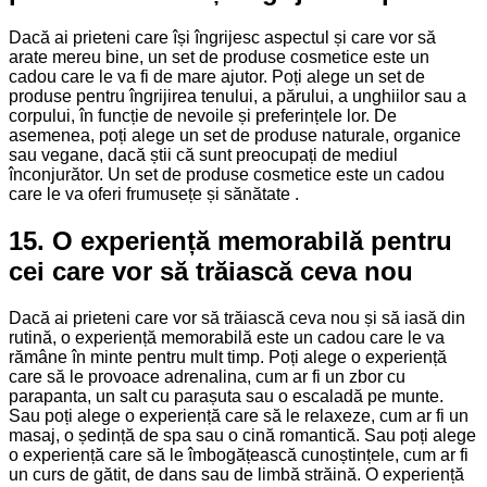
Dacă ai prieteni care își îngrijesc aspectul și care vor să
arate mereu bine, un set de produse cosmetice este un
cadou care le va fi de mare ajutor. Poți alege un set de
produse pentru îngrijirea tenului, a părului, a unghiilor sau a
corpului, în funcție de nevoile și preferințele lor. De
asemenea, poți alege un set de produse naturale, organice
sau vegane, dacă știi că sunt preocupați de mediul
înconjurător. Un set de produse cosmetice este un cadou
care le va oferi frumusețe și sănătate .
15. O experiență memorabilă pentru
cei care vor să trăiască ceva nou
Dacă ai prieteni care vor să trăiască ceva nou și să iasă din
rutină, o experiență memorabilă este un cadou care le va
rămâne în minte pentru mult timp. Poți alege o experiență
care să le provoace adrenalina, cum ar fi un zbor cu
parapanta, un salt cu parașuta sau o escaladă pe munte.
Sau poți alege o experiență care să le relaxeze, cum ar fi un
masaj, o ședință de spa sau o cină romantică. Sau poți alege
o experiență care să le îmbogățească cunoștințele, cum ar fi
un curs de gătit, de dans sau de limbă străină. O experiență