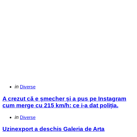
Categories
Posted
in
Diverse
in
A crezut că e șmecher și a pus pe Instagram
cum merge cu 215 km/h: ce i-a dat poliția.
Categories
Posted
in
Diverse
in
Uzinexport a deschis Galeria de Arta