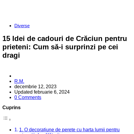
Categories
Diverse
15 Idei de cadouri de Crăciun pentru
prieteni: Cum să-i surprinzi pe cei
dragi
Posted
R.M.
by
decembrie 12, 2023
Updated
februarie 6, 2024
0 Comments
Cuprins
1. O decorațiune de perete cu harta lumii pentru