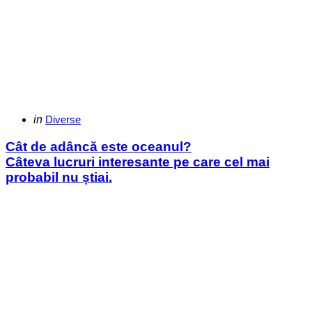
Categories
Posted
in
Diverse
in
Cât de adâncă este oceanul?
Câteva lucruri interesante pe care cel mai
probabil nu știai.