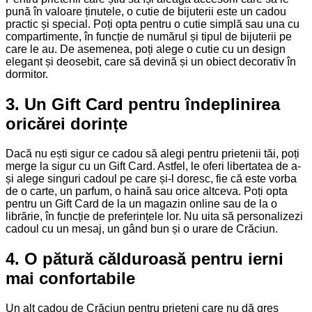
pună în valoare ținutele, o cutie de bijuterii este un cadou
practic și special. Poți opta pentru o cutie simplă sau una cu
compartimente, în funcție de numărul și tipul de bijuterii pe
care le au. De asemenea, poți alege o cutie cu un design
elegant și deosebit, care să devină și un obiect decorativ în
dormitor.
3. Un Gift Card pentru îndeplinirea
oricărei dorințe
Dacă nu ești sigur ce cadou să alegi pentru prietenii tăi, poți
merge la sigur cu un Gift Card. Astfel, le oferi libertatea de a-
și alege singuri cadoul pe care și-l doresc, fie că este vorba
de o carte, un parfum, o haină sau orice altceva. Poți opta
pentru un Gift Card de la un magazin online sau de la o
librărie, în funcție de preferințele lor. Nu uita să personalizezi
cadoul cu un mesaj, un gând bun și o urare de Crăciun.
4. O pătură călduroasă pentru ierni
mai confortabile
Un alt cadou de Crăciun pentru prieteni care nu dă greș