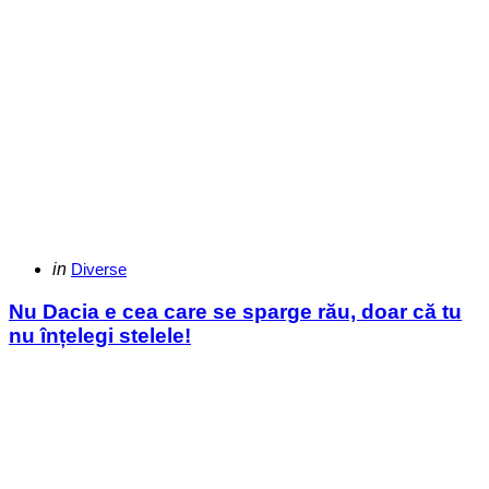
Categories
Posted
in
Diverse
in
Nu Dacia e cea care se sparge rău, doar că tu
nu înțelegi stelele!