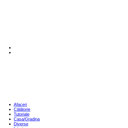
Menu
Search
Revista
Magazin
Menu
Afaceri
Călătorie
Tutoriale
Casa/Gradina
Diverse