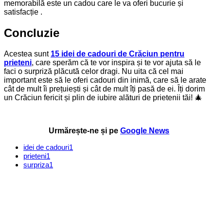
memorabilă este un cadou care le va oferi bucurie și
satisfacție .
Concluzie
Acestea sunt
15 idei de cadouri de Crăciun pentru
prieteni
, care sperăm că te vor inspira și te vor ajuta să le
faci o surpriză plăcută celor dragi. Nu uita că cel mai
important este să le oferi cadouri din inimă, care să le arate
cât de mult îi prețuiești și cât de mult îți pasă de ei. Îți dorim
un Crăciun fericit și plin de iubire alături de prietenii tăi! 🎄
Urmărește-ne și pe
Google News
idei de cadouri
1
prieteni
1
surpriza
1