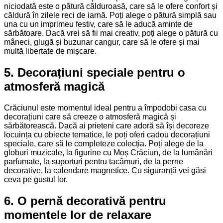
niciodată este o pătură călduroasă, care să le ofere confort și
căldură în zilele reci de iarnă. Poți alege o pătură simplă sau
una cu un imprimeu festiv, care să le aducă aminte de
sărbătoare. Dacă vrei să fii mai creativ, poți alege o pătură cu
mâneci, glugă și buzunar cangur, care să le ofere și mai
multă libertate de mișcare.
5. Decorațiuni speciale pentru o
atmosferă magică
Crăciunul este momentul ideal pentru a împodobi casa cu
decorațiuni care să creeze o atmosferă magică și
sărbătorească. Dacă ai prieteni care adoră să își decoreze
locuința cu obiecte tematice, le poți oferi cadou decorațiuni
speciale, care să le completeze colecția. Poți alege de la
globuri muzicale, la figurine cu Moș Crăciun, de la lumânări
parfumate, la suporturi pentru tacâmuri, de la perne
decorative, la calendare magnetice. Cu siguranță vei găsi
ceva pe gustul lor.
6. O pernă decorativă pentru
momentele lor de relaxare