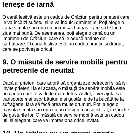
leneșe de iarnă
O cană festivă este un cadou de Crăciun pentru prieteni care
le va încălzi sufletul și le va îndulci diminețile. Poți alege o
cană simplă sau una cu un mesaj haioas, care să le facă
ziua mai bună. De asemenea, poți alege o cană cu un
imprimeu de Crăciun, care să le aducă aminte de
sărbătoare. O cană festivă este un cadou practic și drăguț,
care se potrivește oricui.
9. O măsuță de servire mobilă pentru
petrecerile de neuitat
Dacă ai prieteni care adoră să organizeze petreceri și să își
invite prietenii la ei acasă, o măsuță de servire mobilă este
un cadou care le va fi de mare folos. Astfel, îi vei ajuta să
transporte mai ușor băuturile și gustările de la bucătărie la
sufragerie, fără să facă prea multe drumuri. Poți alege o
măsuță simplă sau una cu un design mai sofisticat, în funcție
de gusturile lor. O măsuță de servire mobilă este un cadou
util și elegant, care va impresiona orice invitat.