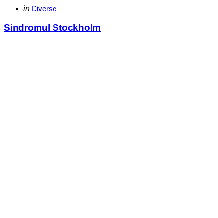
Categories
Posted
in
Diverse
in
Sindromul Stockholm