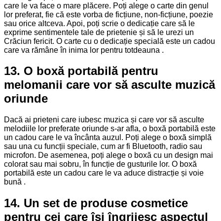
care le va face o mare plăcere. Poți alege o carte din genul
lor preferat, fie că este vorba de ficțiune, non-ficțiune, poezie
sau orice altceva. Apoi, poți scrie o dedicație care să le
exprime sentimentele tale de prietenie și să le urezi un
Crăciun fericit. O carte cu o dedicație specială este un cadou
care va rămâne în inima lor pentru totdeauna .
13. O boxă portabilă pentru
melomanii care vor să asculte muzică
oriunde
Dacă ai prieteni care iubesc muzica și care vor să asculte
melodiile lor preferate oriunde s-ar afla, o boxă portabilă este
un cadou care le va încânta auzul. Poți alege o boxă simplă
sau una cu funcții speciale, cum ar fi Bluetooth, radio sau
microfon. De asemenea, poți alege o boxă cu un design mai
colorat sau mai sobru, în funcție de gusturile lor. O boxă
portabilă este un cadou care le va aduce distracție și voie
bună .
14. Un set de produse cosmetice
pentru cei care își îngrijesc aspectul