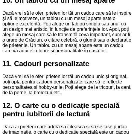
10. Un tablou cu un mesaj aparte
Dacă vrei să le oferi prietenilor tăi un cadou care să le inspire
și să le motiveze, un tablou cu un mesaj aparte este o
opțiune excelentă. Poți alege un tablou simplu sau unul cu
un design mai artistic, în funcție de preferințele lor. Apoi, poți
alege un mesaj care să le transmită ceva important, cum ar fi
o urare de Crăciun, o citare celebră, o glumă sau o declarație
de prietenie. Un tablou cu un mesaj aparte este un cadou
care va aduce culoare și personalitate în casa lor.
11. Cadouri personalizate
Dacă vrei să le oferi prietenilor tăi un cadou unic și original,
poți opta pentru cadouri personalizate, care să le reflecte
personalitatea și hobby-urile. Poți alege de la tricouri, la cani,
de la perne, la brelocuri etc.
12. O carte cu o dedicație specială
pentru iubitorii de lectură
Dacă ai prieteni care adoră să citească și să se lase purtați
de imaginație, o carte cu o dedicație specială este un cadou