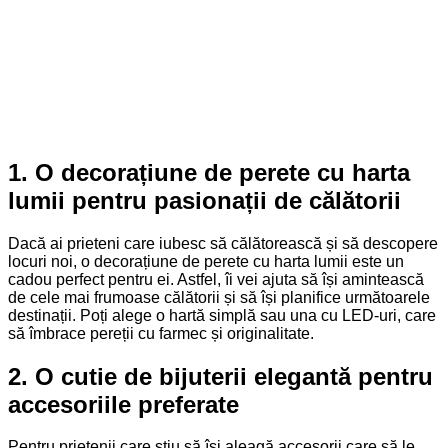
1. O decorațiune de perete cu harta
lumii pentru pasionații de călătorii
Dacă ai prieteni care iubesc să călătorească și să descopere
locuri noi, o decorațiune de perete cu harta lumii este un
cadou perfect pentru ei. Astfel, îi vei ajuta să își amintească
de cele mai frumoase călătorii și să își planifice următoarele
destinații. Poți alege o hartă simplă sau una cu LED-uri, care
să îmbrace pereții cu farmec și originalitate.
2. O cutie de bijuterii elegantă pentru
accesoriile preferate
Pentru prietenii care știu să își aleagă accesorii care să le