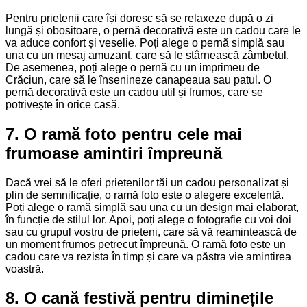
Pentru prietenii care își doresc să se relaxeze după o zi
lungă și obositoare, o pernă decorativă este un cadou care le
va aduce confort și veselie. Poți alege o pernă simplă sau
una cu un mesaj amuzant, care să le stârnească zâmbetul.
De asemenea, poți alege o pernă cu un imprimeu de
Crăciun, care să le însenineze canapeaua sau patul. O
pernă decorativă este un cadou util și frumos, care se
potrivește în orice casă.
7. O ramă foto pentru cele mai
frumoase amintiri împreună
Dacă vrei să le oferi prietenilor tăi un cadou personalizat și
plin de semnificație, o ramă foto este o alegere excelentă.
Poți alege o ramă simplă sau una cu un design mai elaborat,
în funcție de stilul lor. Apoi, poți alege o fotografie cu voi doi
sau cu grupul vostru de prieteni, care să vă reamintească de
un moment frumos petrecut împreună. O ramă foto este un
cadou care va rezista în timp și care va păstra vie amintirea
voastră.
8. O cană festivă pentru diminețile