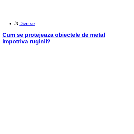
Categories
Posted
in
Diverse
in
Cum se protejeaza obiectele de metal
impotriva ruginii?