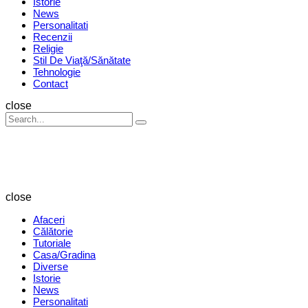
Istorie
News
Personalitati
Recenzii
Religie
Stil De Viaţă/Sănătate
Tehnologie
Contact
Search
close
Search
Search
for:
Revista
Magazin
close
Afaceri
Călătorie
Tutoriale
Casa/Gradina
Diverse
Istorie
News
Personalitati