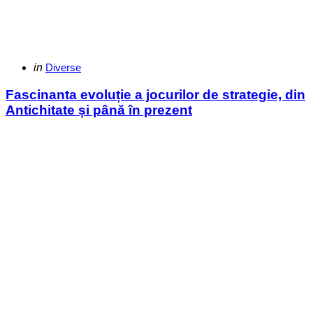
Categories
Posted
in
Diverse
in
Fascinanta evoluție a jocurilor de strategie, din
Antichitate și până în prezent