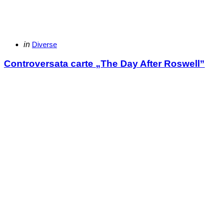
Categories
Posted
in
Diverse
in
Controversata carte „The Day After Roswell”