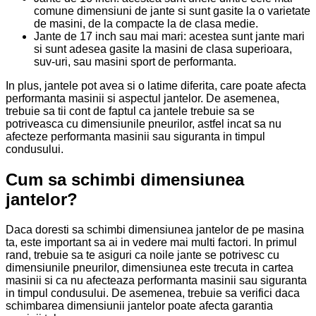
comune dimensiuni de jante si sunt gasite la o varietate
de masini, de la compacte la de clasa medie.
Jante de 17 inch sau mai mari: acestea sunt jante mari
si sunt adesea gasite la masini de clasa superioara,
suv-uri, sau masini sport de performanta.
In plus, jantele pot avea si o latime diferita, care poate afecta
performanta masinii si aspectul jantelor. De asemenea,
trebuie sa tii cont de faptul ca jantele trebuie sa se
potriveasca cu dimensiunile pneurilor, astfel incat sa nu
afecteze performanta masinii sau siguranta in timpul
condusului.
Cum sa schimbi dimensiunea
jantelor?
Daca doresti sa schimbi dimensiunea jantelor de pe masina
ta, este important sa ai in vedere mai multi factori. In primul
rand, trebuie sa te asiguri ca noile jante se potrivesc cu
dimensiunile pneurilor, dimensiunea este trecuta in cartea
masinii si ca nu afecteaza performanta masinii sau siguranta
in timpul condusului. De asemenea, trebuie sa verifici daca
schimbarea dimensiunii jantelor poate afecta garantia