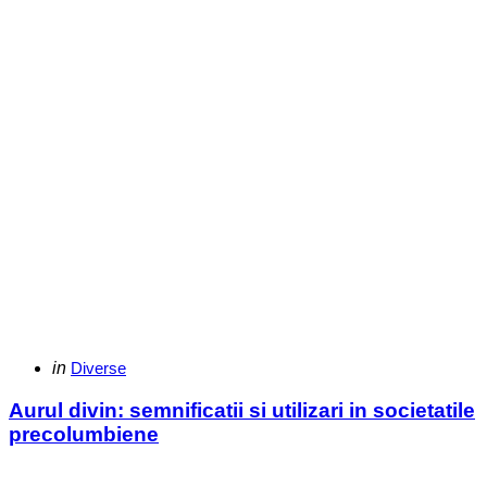
Categories
Posted
in
Diverse
in
Aurul divin: semnificatii si utilizari in societatile
precolumbiene