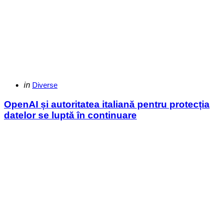
Categories
Posted
in
Diverse
in
OpenAI și autoritatea italiană pentru protecția
datelor se luptă în continuare