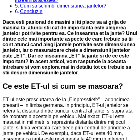
inseamna acestea?
Cum sa schimbi dimensiunea jantelor?
Concluzie
Daca esti pasionat de masini si iti place sa ai grija de
masina ta, atunci stii cat de importanta este alegerea
jantelor potrivite pentru ea. Ce inseamna et la jante
?
Unul
dintre cele mai importante aspecte de care trebuie sa tii
cont atunci cand alegi jantele potrivite este dimensiunea
jantelor, iar o masuratoare cheie a dimensiunii jantelor
este „ET”. Dar ce inseamna „ET” la jante si de ce este
important? In acest articol, vom raspunde la aceasta
intrebare si vom explora mai in detaliu tot ce trebuie sa
stii despre dimensiunile jantelor.
Ce este ET-ul si cum se masoara?
ET-ul este prescurtarea de la „Einpresstiefe” – adancimea
presarii – in limba germana. In principiu, ET-ul jantelor se
refera la distanta dintre punctul central al jantei si suprafata
de montare a acesteia pe vehicul. Mai exact, ET-ul este
masurat in milimetri si reprezinta distanta dintre mijlocul
jantei si linia verticala care trece prin centrul de prindere a
jantei pe vehicul. De exemplu, daca ET-ul este 40 mm,
inseamna ca janta este pozitionata la 40 mm in interiorul