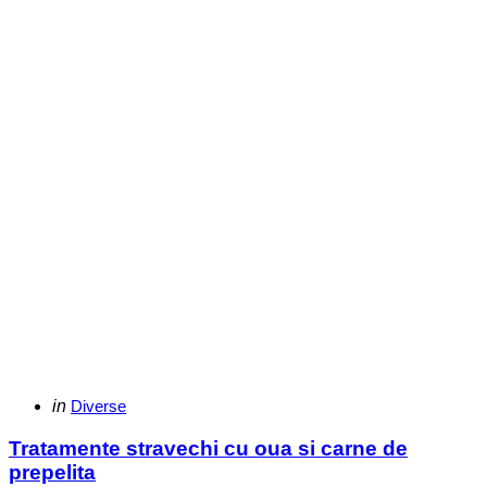
Categories
Posted
in
Diverse
in
Tratamente stravechi cu oua si carne de
prepelita