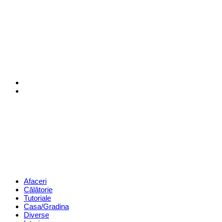
Menu
Search
Revista
Magazin
Menu
Afaceri
Călătorie
Tutoriale
Casa/Gradina
Diverse