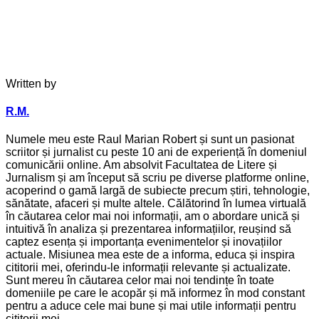
Written by
R.M.
Numele meu este Raul Marian Robert și sunt un pasionat
scriitor și jurnalist cu peste 10 ani de experiență în domeniul
comunicării online. Am absolvit Facultatea de Litere și
Jurnalism și am început să scriu pe diverse platforme online,
acoperind o gamă largă de subiecte precum știri, tehnologie,
sănătate, afaceri și multe altele. Călătorind în lumea virtuală
în căutarea celor mai noi informații, am o abordare unică și
intuitivă în analiza și prezentarea informațiilor, reușind să
captez esența și importanța evenimentelor și inovațiilor
actuale. Misiunea mea este de a informa, educa și inspira
cititorii mei, oferindu-le informații relevante și actualizate.
Sunt mereu în căutarea celor mai noi tendințe în toate
domeniile pe care le acopăr și mă informez în mod constant
pentru a aduce cele mai bune și mai utile informații pentru
cititorii mei.