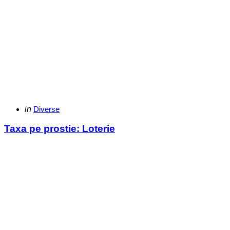
Categories
Posted
in
Diverse
in
Taxa pe prostie: Loterie