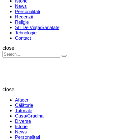
Istorie
News
Personalitati
Recenzii
Religie
Stil De Viaţă/Sănătate
Tehnologie
Contact
Search
close
Search
Search
for:
Revista
Magazin
close
Afaceri
Călătorie
Tutoriale
Casa/Gradina
Diverse
Istorie
News
Personalitati