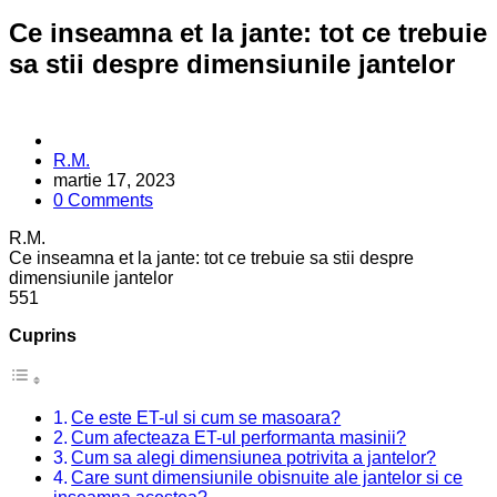
Ce inseamna et la jante: tot ce trebuie
sa stii despre dimensiunile jantelor
Posted
R.M.
by
martie 17, 2023
0 Comments
R.M.
Ce inseamna et la jante: tot ce trebuie sa stii despre
dimensiunile jantelor
5
5
1
Cuprins
Ce este ET-ul si cum se masoara?
Cum afecteaza ET-ul performanta masinii?
Cum sa alegi dimensiunea potrivita a jantelor?
Care sunt dimensiunile obisnuite ale jantelor si ce