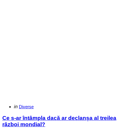
Categories
Posted
in
Diverse
in
Ce s-ar întâmpla dacă ar declanșa al treilea
război mondial?