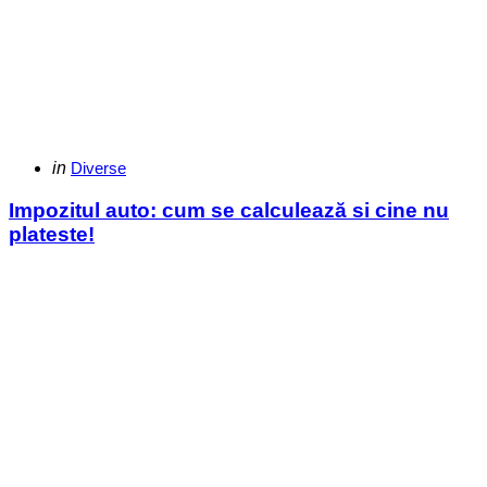
Categories
Posted
in
Diverse
in
Impozitul auto: cum se calculează si cine nu
plateste!