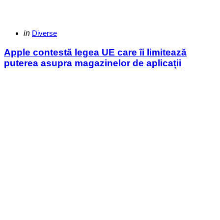
Categories
Posted
in
Diverse
in
Apple contestă legea UE care îi limitează
puterea asupra magazinelor de aplicații