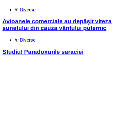
Categories
Posted
in
Diverse
in
Avioanele comerciale au depășit viteza
sunetului din cauza vântului puternic
Categories
Posted
in
Diverse
in
Studiu! Paradoxurile saraciei