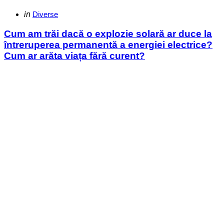
Categories
Posted
in
Diverse
in
Cum am trăi dacă o explozie solară ar duce la
întreruperea permanentă a energiei electrice?
Cum ar arăta viața fără curent?