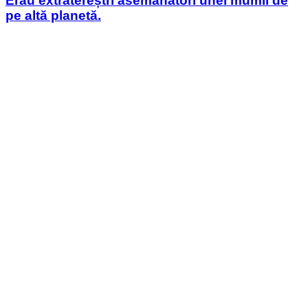
Erau extratereștri asemănători unei mumii de
pe altă planetă.