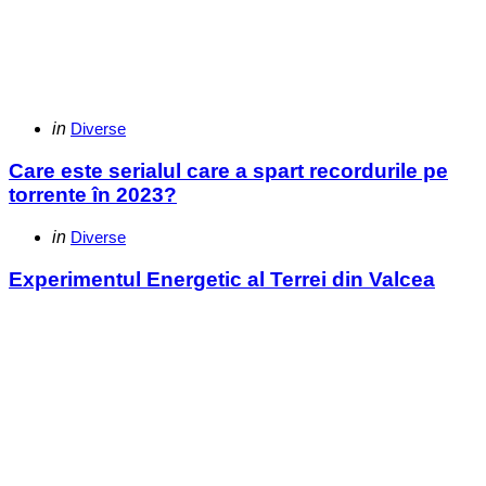
Categories
Posted
in
Diverse
in
Care este serialul care a spart recordurile pe
torrente în 2023?
Categories
Posted
in
Diverse
in
Experimentul Energetic al Terrei din Valcea