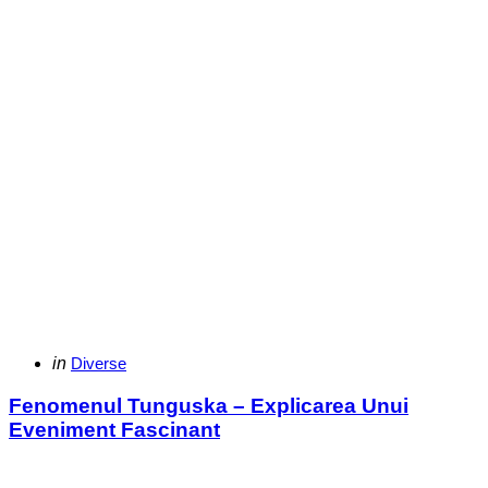
Categories
Posted
in
Diverse
in
Fenomenul Tunguska – Explicarea Unui
Eveniment Fascinant