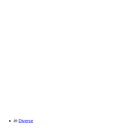
Categories
Posted
in
Diverse
in