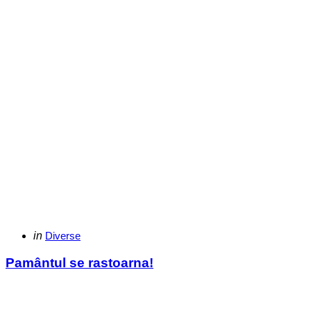
Categories
Posted
in
Diverse
in
Pamântul se rastoarna!