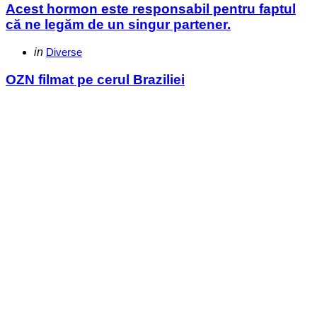
Acest hormon este responsabil pentru faptul
că ne legăm de un singur partener.
Categories
Posted
in
Diverse
in
OZN filmat pe cerul Braziliei