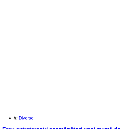
Categories
Posted
in
Diverse
in