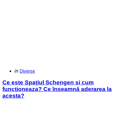
Categories
Posted
in
Diverse
in
Ce este Spațiul Schengen si cum
functioneaza? Ce înseamnă aderarea la
acesta?