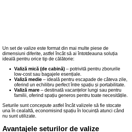
Un set de valize este format din mai multe piese de
dimensiuni diferite, astfel încât să ai întotdeauna soluția
ideală pentru orice tip de călătorie:
Valiză mică (de cabină)
– potrivită pentru zborurile
low-cost sau bagajele esențiale.
Valiză medie
– ideală pentru escapade de câteva zile,
oferind un echilibru perfect între spațiu și portabilitate.
Valiză mare
– destinată vacanțelor lungi sau pentru
familii, oferind spațiu generos pentru toate necesitățile.
Seturile sunt concepute astfel încât valizele să fie stocate
una în cealaltă, economisind spațiu în locuință atunci când
nu sunt utilizate.
Avantajele seturilor de valize