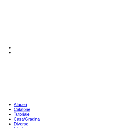
Menu
Search
Revista
Magazin
Menu
Afaceri
Călătorie
Tutoriale
Casa/Gradina
Diverse