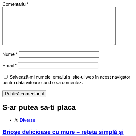
Comentariu
*
Nume
*
Email
*
Salvează-mi numele, emailul și site-ul web în acest navigator
pentru data viitoare când o să comentez.
S-ar putea sa-ti placa
Categories
Posted
in
Diverse
in
Brioșe delicioase cu mure – rețeta simplă și