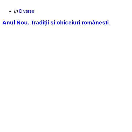
Categories
Posted
in
Diverse
in
Anul Nou. Tradiții și obiceiuri românești