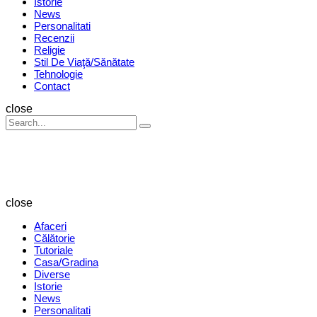
Istorie
News
Personalitati
Recenzii
Religie
Stil De Viaţă/Sănătate
Tehnologie
Contact
Search
close
Search
Search
for:
Revista
Magazin
close
Afaceri
Călătorie
Tutoriale
Casa/Gradina
Diverse
Istorie
News
Personalitati