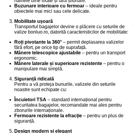
hainele bine fixate și fără șifonare.
Buzunare interioare cu fermoar
– ideale pentru
obiectele mai mici sau cele delicate.
Mobilitate ușoară
Transportul bagajelor devine o plăcere cu seturile de
valize bonluo.ro, datorită caracteristicilor de mobilitate:
Roți pivotante la 360°
– permit deplasarea valizelor
fără efort, pe orice tip de suprafață.
Mânere telescopice ajustabile
– pentru un transport
ergonomic.
Mânere laterale și superioare rezistente
– pentru o
manipulare mai simplă.
Siguranță ridicată
Pentru a vă proteja bunurile, valizele din seturile
noastre sunt echipate cu:
Încuietori TSA
– standard internațional pentru
securitatea bagajelor, recomandate mai ales pentru
zborurile internaționale.
Fermoare rezistente la efracție
– pentru un plus de
siguranță.
Design modern și elegant