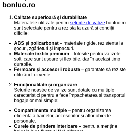
bonluo.ro
Calitate superioară și durabilitate
Materialele utilizate pentru
seturile de valize
bonluo.ro
sunt selectate pentru a rezista la uzură și condiții
dificile:
ABS și policarbonat
– materiale rigide, rezistente la
șocuri, zgârieturi și impacturi.
Materiale textile premium
– folosite pentru valizele
soft, care sunt ușoare și flexibile, dar în același timp
durabile.
Fermoare și accesorii robuste
– garantate să reziste
utilizării frecvente.
Funcționalitate și organizare
Seturile noastre de valize sunt dotate cu multiple
caracteristici pentru a face împachetarea și transportul
bagajelor mai simple:
Compartimente multiple
– pentru organizarea
eficientă a hainelor, accesoriilor și altor obiecte
personale.
Curele de prindere interioare
– pentru a menține