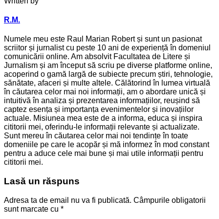
Written by
R.M.
Numele meu este Raul Marian Robert și sunt un pasionat
scriitor și jurnalist cu peste 10 ani de experiență în domeniul
comunicării online. Am absolvit Facultatea de Litere și
Jurnalism și am început să scriu pe diverse platforme online,
acoperind o gamă largă de subiecte precum știri, tehnologie,
sănătate, afaceri și multe altele. Călătorind în lumea virtuală
în căutarea celor mai noi informații, am o abordare unică și
intuitivă în analiza și prezentarea informațiilor, reușind să
captez esența și importanța evenimentelor și inovațiilor
actuale. Misiunea mea este de a informa, educa și inspira
cititorii mei, oferindu-le informații relevante și actualizate.
Sunt mereu în căutarea celor mai noi tendințe în toate
domeniile pe care le acopăr și mă informez în mod constant
pentru a aduce cele mai bune și mai utile informații pentru
cititorii mei.
Lasă un răspuns
Adresa ta de email nu va fi publicată.
Câmpurile obligatorii
sunt marcate cu
*