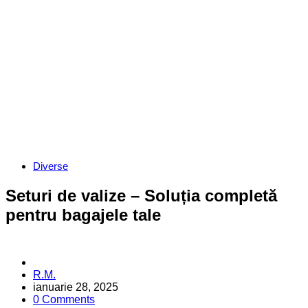
Categories
Diverse
Seturi de valize – Soluția completă
pentru bagajele tale
Posted
R.M.
by
ianuarie 28, 2025
0 Comments