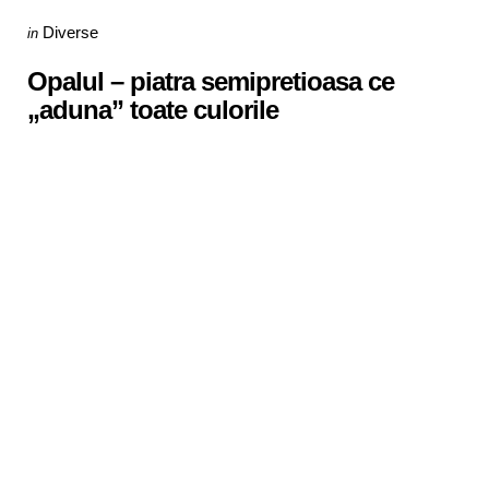
Categories
Posted
Diverse
in
in
Opalul – piatra semipretioasa ce
„aduna” toate culorile