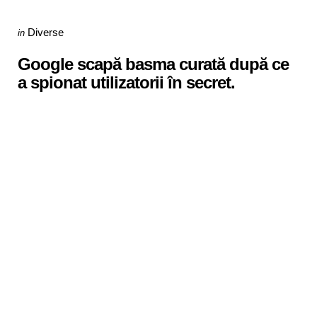
Categories
Posted
Diverse
in
in
Google scapă basma curată după ce
a spionat utilizatorii în secret.