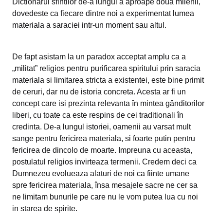
Dictionarul sfintilor de-a lungul a aproape doua milenii,
dovedeste ca fiecare dintre noi a experimentat lumea
materiala a saraciei intr-un moment sau altul.
De fapt asistam la un paradox acceptat amplu ca a
„militat” religios pentru purificarea spiritului prin saracia
materiala si limitarea stricta a existentei, este bine primit
de ceruri, dar nu de istoria concreta. Acesta ar fi un
concept care isi prezinta relevanta în mintea gânditorilor
liberi, cu toate ca este respins de cei traditionali în
credinta. De-a lungul istoriei, oamenii au varsat mult
sange pentru fericirea materiala, si foarte putin pentru
fericirea de dincolo de moarte. Impreuna cu aceasta,
postulatul religios invirteaza termenii. Credem deci ca
Dumnezeu evolueaza alaturi de noi ca fiinte umane
spre fericirea materiala, însa mesajele sacre ne cer sa
ne limitam bunurile pe care nu le vom putea lua cu noi
in starea de spirite.