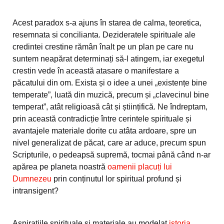
Acest paradox s-a ajuns în starea de calma, teoretica,
resemnata si concilianta. Dezideratele spirituale ale
credintei crestine rămân înalt pe un plan pe care nu
suntem neapărat determinați să-l atingem, iar exegetul
crestin vede în această atasare o manifestare a
păcatului din om. Exista și o idee a unei „existențe bine
temperate”, luată din muzică, precum și „clavecinul bine
temperat”, atât religioasă cât și științifică. Ne îndreptam,
prin această contradicție între cerintele spirituale și
avantajele materiale dorite cu atâta ardoare, spre un
nivel generalizat de păcat, care ar aduce, precum spun
Scripturile, o pedeapsă supremă, tocmai până când n-ar
apărea pe planeta noastră
oamenii placuți lui
Dumnezeu
prin conținutul lor spiritual profund și
intransigent?
Aspiratiile spirituale și materiale au modelat
istoria