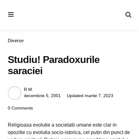
Menu
Se
Categories
Diverse
Studiu! Paradoxurile
saraciei
Posted
R.M.
decembrie 5, 2001
Updated
martie 7, 2023
by
0 Comments
Religioasa evolutie a societatii umane este clar in
opozitie cu evolutia socio-istorica, cel putin din punct de