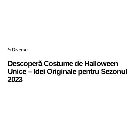
Categories
Posted
Diverse
in
in
Descoperă Costume de Halloween
Unice – Idei Originale pentru Sezonul
2023