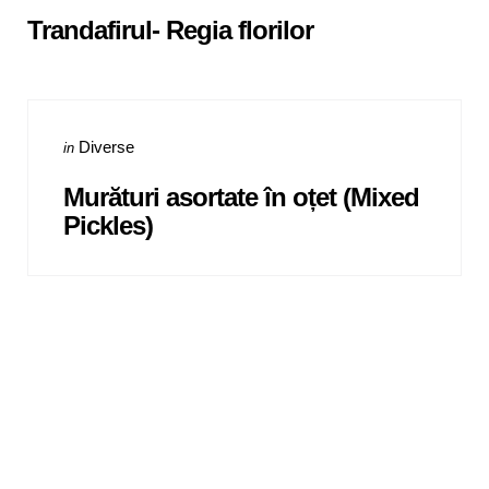
Trandafirul- Regia florilor
Categories
Posted
Diverse
in
in
Murături asortate în oțet (Mixed
Pickles)