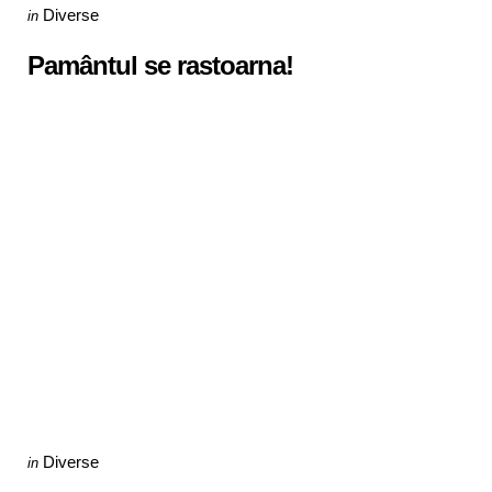
Categories
Posted
Diverse
in
in
Pamântul se rastoarna!
Categories
Posted
Diverse
in
in