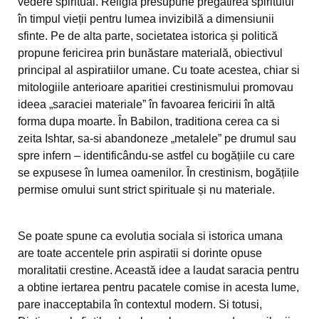
vedere spiritual. Religia presupune pregătirea spiritului
în timpul vieții pentru lumea invizibilă a dimensiunii
sfinte. Pe de alta parte, societatea istorica și politică
propune fericirea prin bunăstare materială, obiectivul
principal al aspiratiilor umane. Cu toate acestea, chiar si
mitologiile anterioare aparitiei crestinismului promovau
ideea „saraciei materiale” în favoarea fericirii în altă
forma dupa moarte. În Babilon, traditiona cerea ca si
zeita Ishtar, sa-si abandoneze „metalele” pe drumul sau
spre infern – identificându-se astfel cu bogățiile cu care
se expusese în lumea oamenilor. În crestinism, bogățiile
permise omului sunt strict spirituale și nu materiale.
Se poate spune ca evolutia sociala si istorica umana
are toate accentele prin aspiratii si dorinte opuse
moralitatii crestine. Această idee a laudat saracia pentru
a obtine iertarea pentru pacatele comise in acesta lume,
pare inacceptabila în contextul modern. Si totusi,