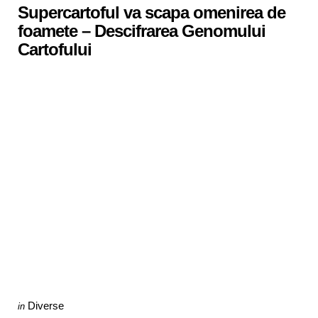
Supercartoful va scapa omenirea de
foamete – Descifrarea Genomului
Cartofului
Categories
Posted
Diverse
in
in