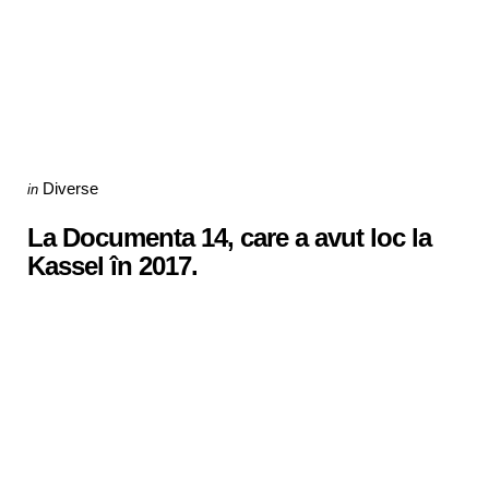
Categories
Posted
Diverse
in
in
La Documenta 14, care a avut loc la
Kassel în 2017.