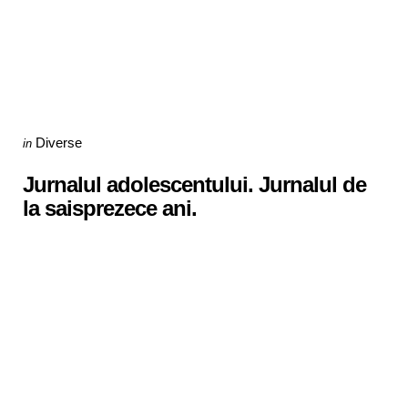
Categories
Posted
Diverse
in
in
Jurnalul adolescentului. Jurnalul de
la saisprezece ani.