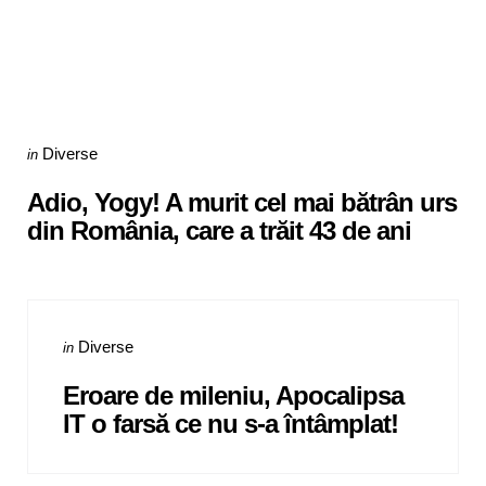
Categories
Posted
Diverse
in
in
Adio, Yogy! A murit cel mai bătrân urs
din România, care a trăit 43 de ani
Categories
Posted
Diverse
in
in
Eroare de mileniu, Apocalipsa
IT o farsă ce nu s-a întâmplat!