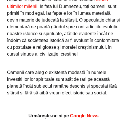
ultimilor milenii
. În fata lui Dumnezeu, toți oamenii sunt
primiti în mod egal, iar faptele lor în lumea materială
devin materie de judecată la sfârșit. O speculație chiar și
elementară ne poartă gândul spre contradicțiile evoluției
noastre istorice și spirituale, atât de evidente încât ne
îndoim că societatea istorică ar fi evoluat în conformitate
cu postulatele religioase și moralei creștinismului, în
cursul sinuos al civilizației creștine!
Oamenii care aleg o existență modestă în numele
investițiilor lor spirituale sunt atât de rari pe această
planetă încât subiectul ramâne deschis și speculat fără
sfârșit și fără să aibă vreun efect istoric sau social.
Urmărește-ne și pe
Google News