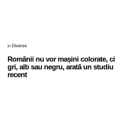
Categories
Posted
Diverse
in
in
Românii nu vor mașini colorate, ci
gri, alb sau negru, arată un studiu
recent