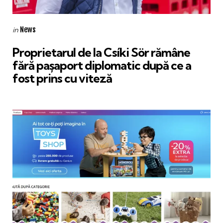
Categories
Posted
News
in
in
Proprietarul de la Csíki Sör rămâne
fără pașaport diplomatic după ce a
fost prins cu viteză