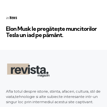
Categories
Posted
News
in
in
Elon Musk le pregătește muncitorilor
Tesla un iad pe pământ.
Afla totul despre istorie, stiinta, afaceri, cultura, stil de
viata,tehnologie si alte subiecte interesante intr-un
singur loc prin intermediul acestui site captivant.