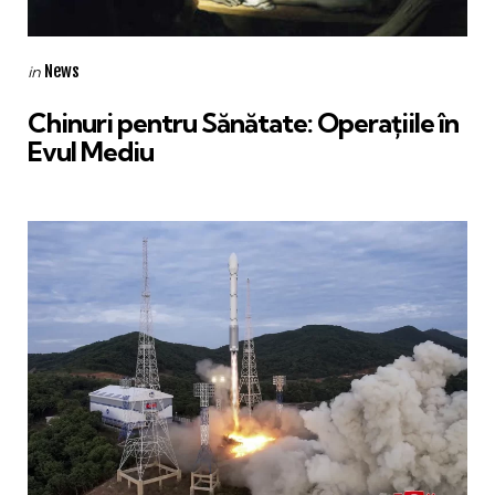
Categories
Posted
News
in
in
Chinuri pentru Sănătate: Operațiile în
Evul Mediu