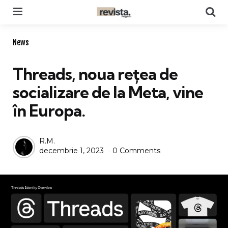
Menu
Se
Categories
News
Threads, noua rețea de
socializare de la Meta, vine
în Europa.
Posted
R.M.
decembrie 1, 2023
0 Comments
by