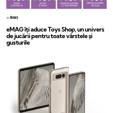
Categories
Posted
News
in
in
eMAG îţi aduce Toys Shop, un univers
de jucării pentru toate vârstele şi
gusturile