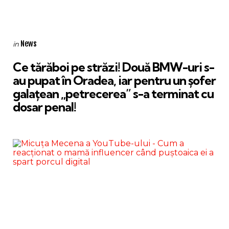
Categories
Posted
News
in
in
Ce tărăboi pe străzi! Două BMW-uri s-
au pupat în Oradea, iar pentru un şofer
galaţean „petrecerea” s-a terminat cu
dosar penal!