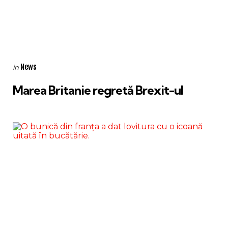
Categories
Posted
News
in
in
Marea Britanie regretă Brexit-ul