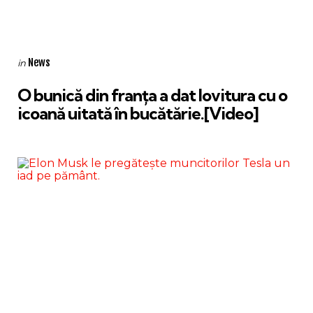
Categories
Posted
News
in
in
O bunică din franța a dat lovitura cu o
icoană uitată în bucătărie.[Video]