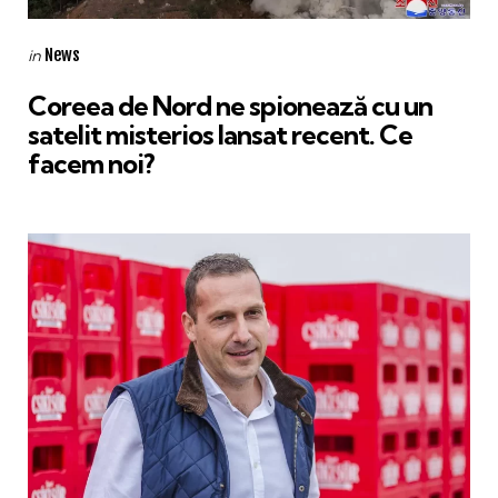
Categories
Posted
News
in
in
Coreea de Nord ne spionează cu un
satelit misterios lansat recent. Ce
facem noi?