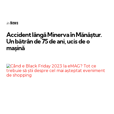
Categories
Posted
News
in
in
Accident lângă Minerva în Mănăștur.
Un bătrân de 75 de ani, ucis de o
mașină