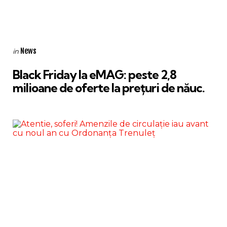
Categories
Posted
News
in
in
Black Friday la eMAG: peste 2,8
milioane de oferte la preţuri de năuc.