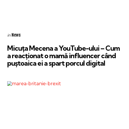
Categories
Posted
News
in
in
Micuța Mecena a YouTube-ului – Cum
a reacționat o mamă influencer când
puștoaica ei a spart porcul digital