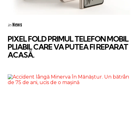
Categories
Posted
News
in
in
PIXEL FOLD PRIMUL TELEFON MOBIL
PLIABIL CARE VA PUTEA FI REPARAT
ACASĂ.