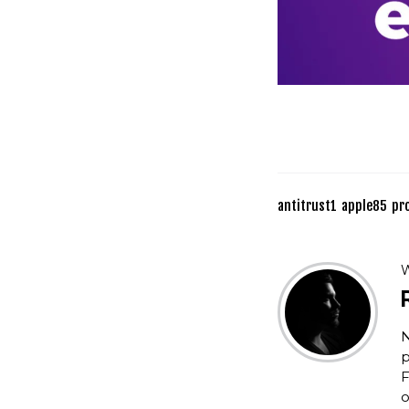
antitrust
1
apple
85
pr
W
N
p
F
o