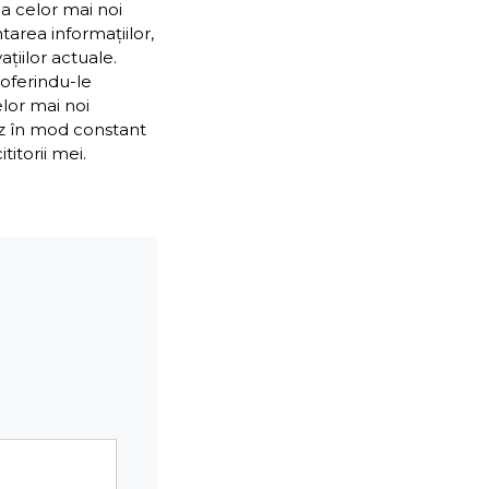
ea celor mai noi
ntarea informațiilor,
țiilor actuale.
 oferindu-le
elor mai noi
ez în mod constant
itorii mei.