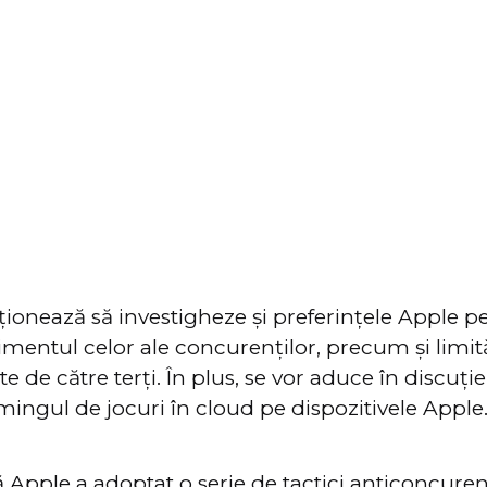
ionează să investigheze și preferințele Apple pe
trimentul celor ale concurenților, precum și limi
te de către terți. În plus, se vor aduce în discuție 
mingul de jocuri în cloud pe dispozitivele Apple
 că Apple a adoptat o serie de tactici anticoncure