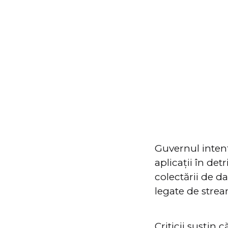
Guvernul intenț
aplicații în de
colectării de da
legate de strea
Criticii susțin