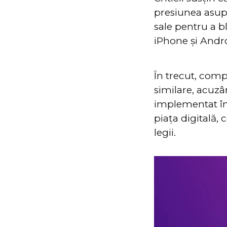
presiunea asupr
sale pentru a b
iPhone și Andr
În trecut, comp
similare, acuz
implementat în 
piața digitală,
legii.