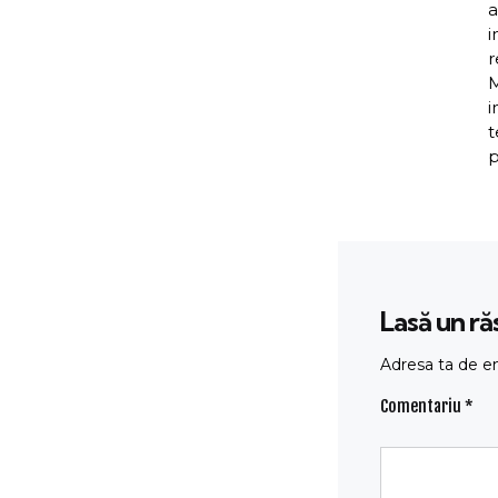
a
i
r
M
i
t
p
Lasă un r
Adresa ta de em
Comentariu
*