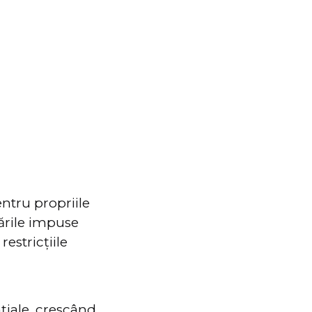
ntru propriile
tările impuse
restricțiile
.
nțiale, crescând