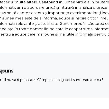
faceri și multe altele. Călătorind în lumea virtuală în căutar
nformații, am o abordare unică și intuitivă în analiza și preze
eușind să captez esența și importanța evenimentelor și inova
isiunea mea este de a informa, educa și inspira cititorii mei,
nformații relevante și actualizate. Sunt mereu în căutarea c
endințe în toate domeniile pe care le acopăr și mă inform
entru a aduce cele mai bune și mai utile informații pentru cit
ăspuns
ail nu va fi publicată.
Câmpurile obligatorii sunt marcate cu
*