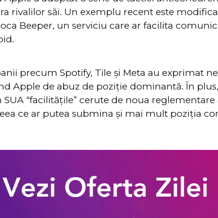
a rivalilor săi. Un exemplu recent este modific
loca Beeper, un serviciu care ar facilita comunic
oid.
anii precum Spotify, Tile și Meta au exprimat 
ând Apple de abuz de poziție dominantă. În plus
SUA “facilitățile” cerute de noua reglementare 
 ceea ce ar putea submina și mai mult poziția co