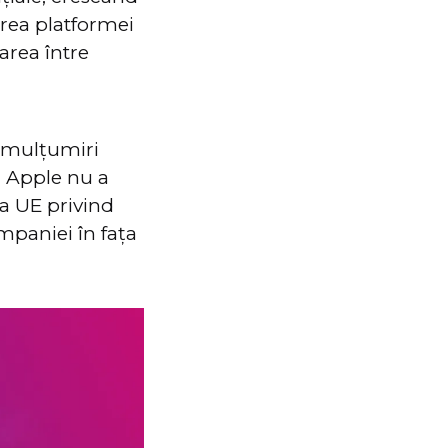
area platformei
area între
nemulțumiri
, Apple nu a
a UE privind
mpaniei în fața