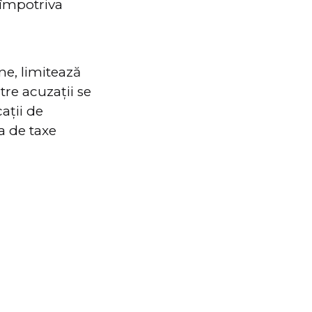
împotriva
ne, limitează
re acuzații se
ații de
a de taxe