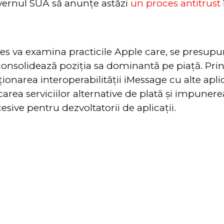
vernul SUA să anunțe astăzi
un proces antitrust
s va examina practicile Apple care, se presupu
onsolidează poziția sa dominantă pe piață. Print
ionarea interoperabilității iMessage cu alte aplic
area serviciilor alternative de plată și impunere
esive pentru dezvoltatorii de aplicații.