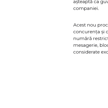
așteaptă ca gu
companiei.
Acest nou proce
concurența și c
numără restricț
mesagerie, bloc
considerate exc