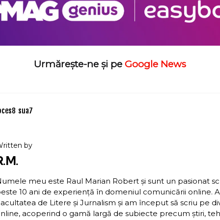
Urmărește-ne și pe
Google News
oces
8
sua
7
ritten by
R.M.
umele meu este Raul Marian Robert și sunt un pasionat scriit
este 10 ani de experiență în domeniul comunicării online. 
acultatea de Litere și Jurnalism și am început să scriu pe d
nline, acoperind o gamă largă de subiecte precum știri, teh