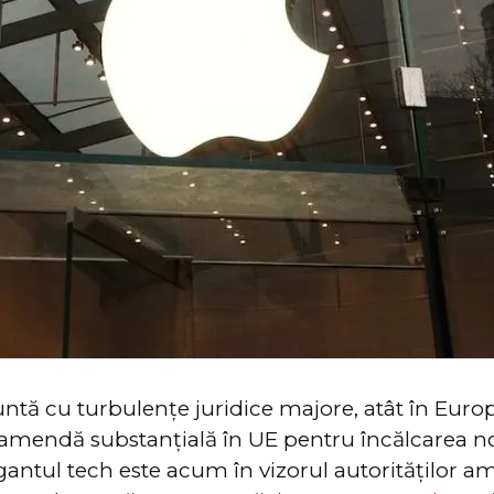
ntă cu turbulențe juridice majore, atât în Europ
amendă substanțială în UE pentru încălcarea n
antul tech este acum în vizorul autorităților a