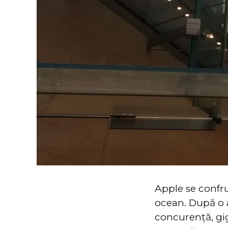
Apple se confru
ocean. După o 
concurență, gig