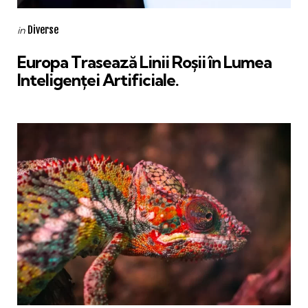
Categories
Posted
Diverse
in
in
Europa Trasează Linii Roșii în Lumea
Inteligenței Artificiale.