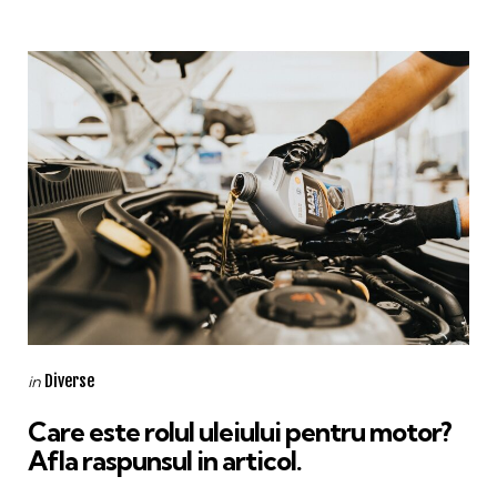
Categories
Posted
Diverse
in
in
Care este rolul uleiului pentru motor?
Afla raspunsul in articol.