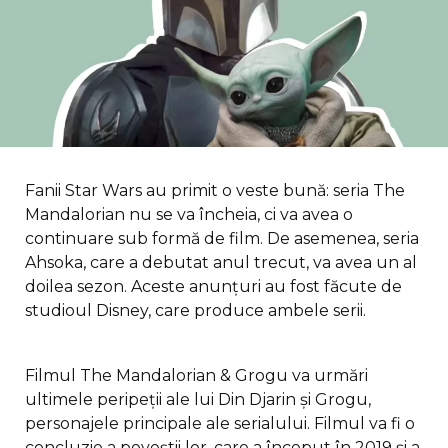
Fanii Star Wars au primit o veste bună: seria The
Mandalorian nu se va încheia, ci va avea o
continuare sub formă de film. De asemenea, seria
Ahsoka, care a debutat anul trecut, va avea un al
doilea sezon. Aceste anunțuri au fost făcute de
studioul Disney, care produce ambele serii.
Filmul The Mandalorian & Grogu va urmări
ultimele peripeții ale lui Din Djarin și Grogu,
personajele principale ale serialului. Filmul va fi o
concluzie a poveștii lor, care a început în 2019 și a