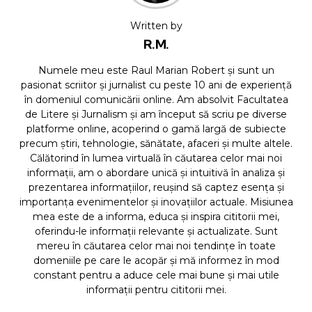
Written by
R.M.
Numele meu este Raul Marian Robert și sunt un
pasionat scriitor și jurnalist cu peste 10 ani de experiență
în domeniul comunicării online. Am absolvit Facultatea
de Litere și Jurnalism și am început să scriu pe diverse
platforme online, acoperind o gamă largă de subiecte
precum știri, tehnologie, sănătate, afaceri și multe altele.
Călătorind în lumea virtuală în căutarea celor mai noi
informații, am o abordare unică și intuitivă în analiza și
prezentarea informațiilor, reușind să captez esența și
importanța evenimentelor și inovațiilor actuale. Misiunea
mea este de a informa, educa și inspira cititorii mei,
oferindu-le informații relevante și actualizate. Sunt
mereu în căutarea celor mai noi tendințe în toate
domeniile pe care le acopăr și mă informez în mod
constant pentru a aduce cele mai bune și mai utile
informații pentru cititorii mei.