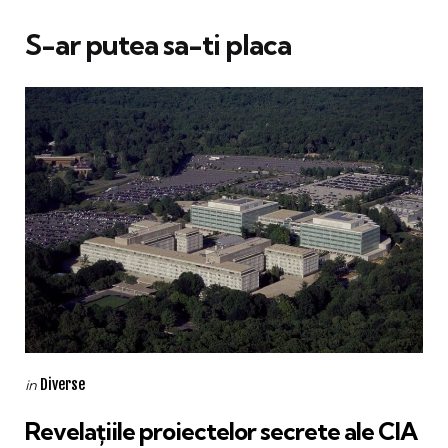
S-ar putea sa-ti placa
Categories
Posted
Diverse
in
in
Revelațiile proiectelor secrete ale CIA