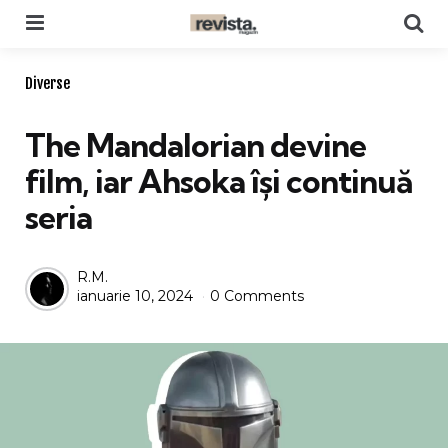
Menu
Se
Categories
Diverse
The Mandalorian devine
film, iar Ahsoka își continuă
seria
Posted
R.M.
ianuarie 10, 2024
0 Comments
by