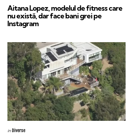
Aitana Lopez, modelul de fitness care
nu există, dar face bani grei pe
Instagram
Categories
Posted
Diverse
in