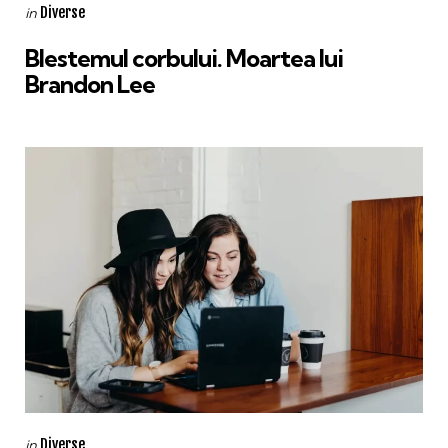
Categories
Posted
Diverse
in
in
Blestemul corbului. Moartea lui
Brandon Lee
Categories
Posted
Diverse
in