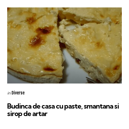
Categories
Posted
Diverse
in
in
Budinca de casa cu paste, smantana si
sirop de artar