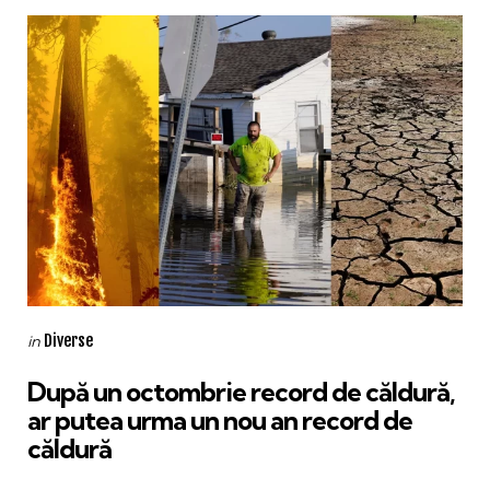
Categories
Posted
Diverse
in
in
După un octombrie record de căldură,
ar putea urma un nou an record de
căldură