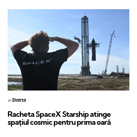
Categories
Posted
Diverse
in
in
Racheta SpaceX Starship atinge
spațiul cosmic pentru prima oară