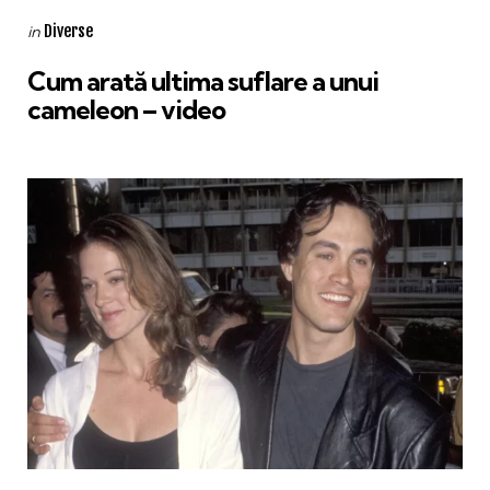
Categories
Posted
Diverse
in
in
Cum arată ultima suflare a unui
cameleon – video