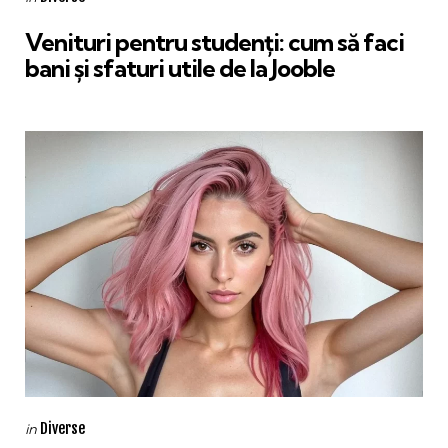
in
Venituri pentru studenți: cum să faci
bani și sfaturi utile de la Jooble
Categories
Posted
Diverse
in
in