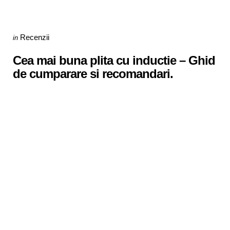
Categories
Posted
Recenzii
in
in
Cea mai buna plita cu inductie – Ghid
de cumparare si recomandari.