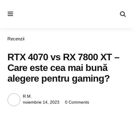
Menu
Se
Categories
Recenzii
RTX 4070 vs RX 7800 XT –
Care este cea mai bună
alegere pentru gaming?
Posted
R.M.
noiembrie 14, 2023
0 Comments
by