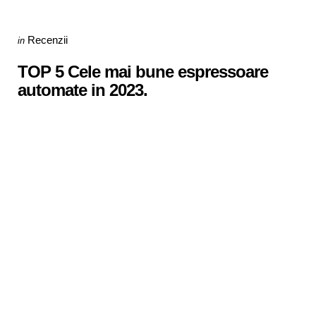
Categories
Posted
Recenzii
in
in
TOP 5 Cele mai bune espressoare
automate in 2023.