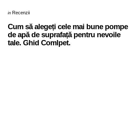
Categories
Posted
Recenzii
in
in
Cum să alegeți cele mai bune pompe
de apă de suprafață pentru nevoile
tale. Ghid Comlpet.