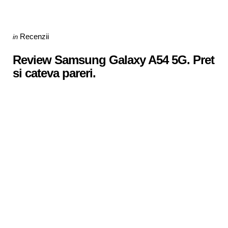
Categories
Posted
Recenzii
in
in
Review Samsung Galaxy A54 5G. Pret
si cateva pareri.