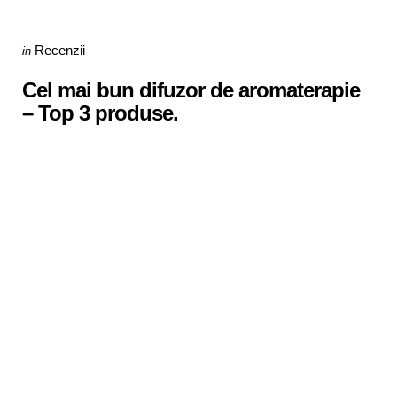
Categories
Posted
Recenzii
in
in
Cel mai bun difuzor de aromaterapie
– Top 3 produse.