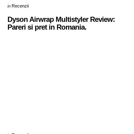
Categories
Posted
Recenzii
in
in
Dyson Airwrap Multistyler Review:
Pareri si pret in Romania.
Categories