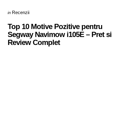
Categories
Posted
Recenzii
in
in
Top 10 Motive Pozitive pentru
Segway Navimow i105E – Pret si
Review Complet