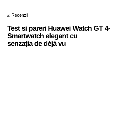
Categories
Posted
Recenzii
in
in
Test si pareri Huawei Watch GT 4-
Smartwatch elegant cu
senzația de déjà vu