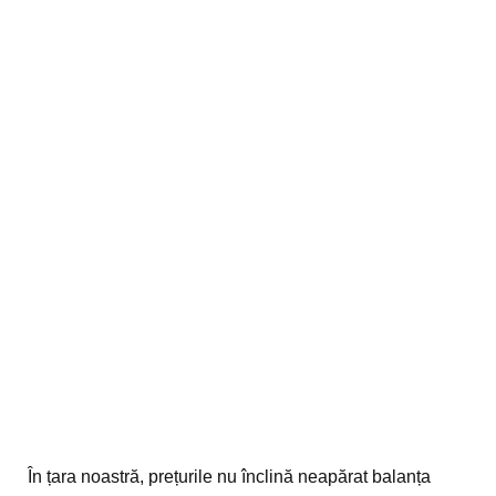
În țara noastră, prețurile nu înclină neapărat balanța