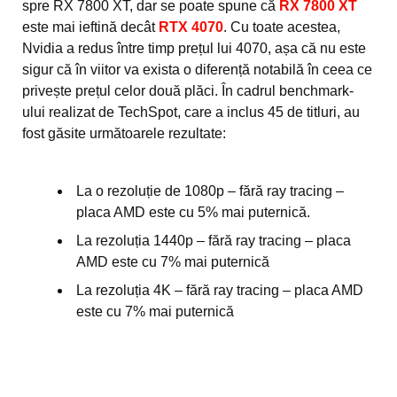
spre RX 7800 XT, dar se poate spune că
RX 7800 XT
este mai ieftină decât
RTX 4070
. Cu toate acestea,
Nvidia a redus între timp prețul lui 4070, așa că nu este
sigur că în viitor va exista o diferență notabilă în ceea ce
privește prețul celor două plăci. În cadrul benchmark-
ului realizat de TechSpot, care a inclus 45 de titluri, au
fost găsite următoarele rezultate:
La o rezoluție de 1080p – fără ray tracing –
placa AMD este cu 5% mai puternică.
La rezoluția 1440p – fără ray tracing – placa
AMD este cu 7% mai puternică
La rezoluția 4K – fără ray tracing – placa AMD
este cu 7% mai puternică