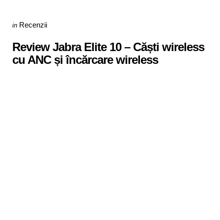
Categories
Posted
Recenzii
in
in
Review Jabra Elite 10 – Căști wireless
cu ANC și încărcare wireless