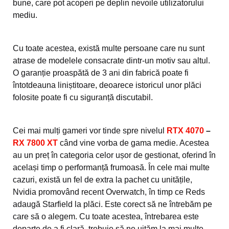
bune, care pot acoperi pe deplin nevoile utilizatorului
mediu.
Cu toate acestea, există multe persoane care nu sunt
atrase de modelele consacrate dintr-un motiv sau altul.
O garanție proaspătă de 3 ani din fabrică poate fi
întotdeauna liniștitoare, deoarece istoricul unor plăci
folosite poate fi cu siguranță discutabil.
Cei mai mulți gameri vor tinde spre nivelul
RTX 4070
–
RX 7800 XT
când vine vorba de gama medie. Acestea
au un preț în categoria celor ușor de gestionat, oferind în
același timp o performanță frumoasă. În cele mai multe
cazuri, există un fel de extra la pachet cu unitățile,
Nvidia promovând recent Overwatch, în timp ce Reds
adaugă Starfield la plăci. Este corect să ne întrebăm pe
care să o alegem. Cu toate acestea, întrebarea este
departe de a fi clară, trebuie să ne uităm la mai multe