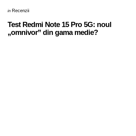
Categories
Posted
Recenzii
in
in
Test Redmi Note 15 Pro 5G: noul
„omnivor” din gama medie?