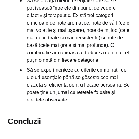
Să se aleagă uleiuri esențiale care să se
potrivească între ele din punct de vedere
olfactiv și terapeutic. Există trei categorii
principale de note aromatice: note de vârf (cele
mai volatile și mai ușoare), note de mijloc (cele
mai echilibrate și mai persistente) și note de
bază (cele mai grele și mai profunde). O
combinație armonioasă ar trebui să conțină cel
puțin o notă din fiecare categorie.
Să se experimenteze cu diferite combinații de
uleiuri esențiale până se găsește cea mai
plăcută și eficientă pentru fiecare persoană. Se
poate ține un jurnal cu rețetele folosite și
efectele observate.
Concluzii