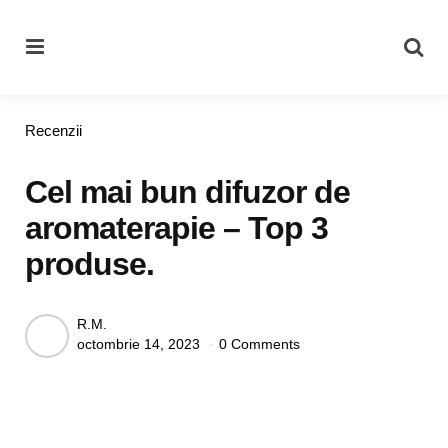
Menu
Se
Categories
Recenzii
Cel mai bun difuzor de
aromaterapie – Top 3
produse.
Posted
R.M.
octombrie 14, 2023
0 Comments
by