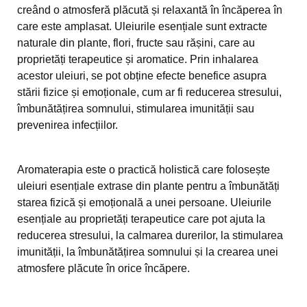
creând o atmosferă plăcută și relaxantă în încăperea în
care este amplasat. Uleiurile esențiale sunt extracte
naturale din plante, flori, fructe sau rășini, care au
proprietăți terapeutice și aromatice. Prin inhalarea
acestor uleiuri, se pot obține efecte benefice asupra
stării fizice și emoționale, cum ar fi reducerea stresului,
îmbunătățirea somnului, stimularea imunității sau
prevenirea infecțiilor.
Aromaterapia este o practică holistică care folosește
uleiuri esențiale extrase din plante pentru a îmbunătăți
starea fizică și emoțională a unei persoane. Uleiurile
esențiale au proprietăți terapeutice care pot ajuta la
reducerea stresului, la calmarea durerilor, la stimularea
imunității, la îmbunătățirea somnului și la crearea unei
atmosfere plăcute în orice încăpere.