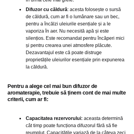
Difuzor cu căldură
: acesta folosește o sursă
de căldură, cum ar fi o lumânare sau un bec,
pentru a încălzi uleiurile esențiale și a le
vaporiza în aer. Nu necesită apă și este
silențios. Este recomandat pentru încăperi mici
și pentru crearea unei atmosfere plăcute.
Dezavantajul este că poate distruge
proprietățile uleiurilor esențiale prin expunerea
la căldură.
Pentru a alege cel mai bun difuzor de
aromaterapie, trebuie să ținem cont de mai multe
criterii, cum ar fi:
Capacitatea rezervorului:
aceasta determină
cât timp poate funcționa difuzorul fără să fie
reumplut. Capacitățile variază de la câteva zeci