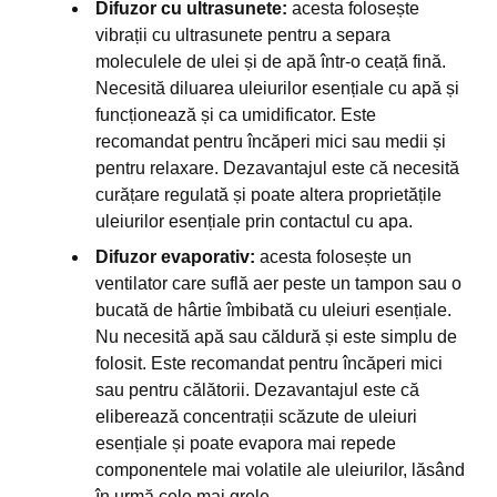
Difuzor cu ultrasunete:
acesta folosește
vibrații cu ultrasunete pentru a separa
moleculele de ulei și de apă într-o ceață fină.
Necesită diluarea uleiurilor esențiale cu apă și
funcționează și ca umidificator. Este
recomandat pentru încăperi mici sau medii și
pentru relaxare. Dezavantajul este că necesită
curățare regulată și poate altera proprietățile
uleiurilor esențiale prin contactul cu apa.
Difuzor evaporativ:
acesta folosește un
ventilator care suflă aer peste un tampon sau o
bucată de hârtie îmbibată cu uleiuri esențiale.
Nu necesită apă sau căldură și este simplu de
folosit. Este recomandat pentru încăperi mici
sau pentru călătorii. Dezavantajul este că
eliberează concentrații scăzute de uleiuri
esențiale și poate evapora mai repede
componentele mai volatile ale uleiurilor, lăsând
în urmă cele mai grele.