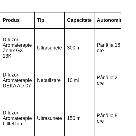
Produs
Tip
Capacitate
Autonomie
Zg
Difuzor
Aromaterapie
Până la 16
Ultrasunete
300 ml
35 
Zenix GX-
ore
13K
Difuzor
Până la 2
Aromaterapie
Nebulizare
10 ml
55 
ore
DEKA AD-07
Difuzor
Până la 8
Aromaterapie
Ultrasunete
150 ml
40 
ore
LittleDomi