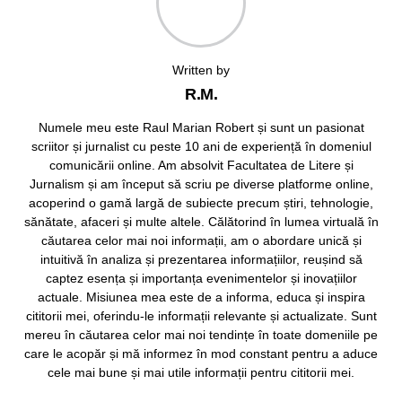
Written by
R.M.
Numele meu este Raul Marian Robert și sunt un pasionat
scriitor și jurnalist cu peste 10 ani de experiență în domeniul
comunicării online. Am absolvit Facultatea de Litere și
Jurnalism și am început să scriu pe diverse platforme online,
acoperind o gamă largă de subiecte precum știri, tehnologie,
sănătate, afaceri și multe altele. Călătorind în lumea virtuală în
căutarea celor mai noi informații, am o abordare unică și
intuitivă în analiza și prezentarea informațiilor, reușind să
captez esența și importanța evenimentelor și inovațiilor
actuale. Misiunea mea este de a informa, educa și inspira
cititorii mei, oferindu-le informații relevante și actualizate. Sunt
mereu în căutarea celor mai noi tendințe în toate domeniile pe
care le acopăr și mă informez în mod constant pentru a aduce
cele mai bune și mai utile informații pentru cititorii mei.