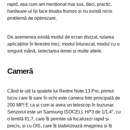
rapid, așa cum am menționat mai sus, deci, practic,
hardware-ul își face treaba frumos și nu există nicio
problemă de optimizare.
De asemenea există modul de ecran divizat, rularea
aplicațiilor în ferestre mici, modul întunecat, modul cu o
singură mână, selectarea temei și multe altele.
Cameră
Când te uiți la spatele lui Redmi Note 13 Pro, primul
lucru care îți sare în ochi este camera foto principală de
200 MP! E ca și cum ai avea un telescop în buzunar.
Senzorul este un Samsung ISOCELL HP3 de 1/1,4″, cu
o lentilă f/1,7, care îți permite să focalizezi rapid și
precis, și cu OIS, care îți stabilizează imaginea și îți