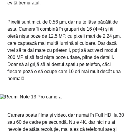
evită tremuratul.
Pixelii sunt mici, de 0,56 µm, dar nu te lăsa păcălit de
asta. Camera îi combină în grupuri de 16 (4×4) și îți
oferă niște poze de 12,5 MP, cu pixeli mari de 2,24 µm,
care captează mai multă lumină și culoare. Dar dacă
vrei să te dai mare cu prietenii, poți să activezi modul
200 MP și să faci niște poze uriașe, pline de detalii.
Doar să ai grijă să ai destul spațiu pe telefon, căci
fiecare poză o să ocupe cam 10 ori mai mult decât una
normală.
Camera poate filma și video, dar numai în Full HD, la 30
sau 60 de cadre pe secundă. Nu e 4K, dar nici nu ai
nevoie de atâta rezoluție, mai ales că telefonul are și