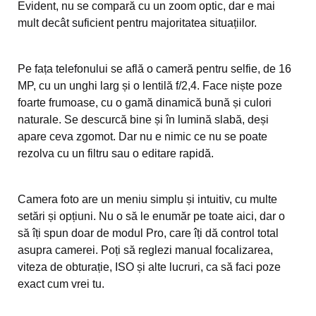
Evident, nu se compară cu un zoom optic, dar e mai
mult decât suficient pentru majoritatea situațiilor.
Pe fața telefonului se află o cameră pentru selfie, de 16
MP, cu un unghi larg și o lentilă f/2,4. Face niște poze
foarte frumoase, cu o gamă dinamică bună și culori
naturale. Se descurcă bine și în lumină slabă, deși
apare ceva zgomot. Dar nu e nimic ce nu se poate
rezolva cu un filtru sau o editare rapidă.
Camera foto are un meniu simplu și intuitiv, cu multe
setări și opțiuni. Nu o să le enumăr pe toate aici, dar o
să îți spun doar de modul Pro, care îți dă control total
asupra camerei. Poți să reglezi manual focalizarea,
viteza de obturație, ISO și alte lucruri, ca să faci poze
exact cum vrei tu.