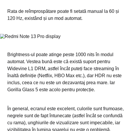
Rata de reîmprospătare poate fi setată manual la 60 și
120 Hz, existând și un mod automat.
Brightness-ul poate atinge peste 1000 nits în modul
automat. Vestea bună este că există suport pentru
Widevine L1 DRM, astfel încât puteți face streaming în
înaltă definiție (Netflix, HBO Max etc.), dar HDR nu este
inclus, ceea ce nu este un dezavantaj prea mare. Iar
Gorilla Glass 5 este acolo pentru protecție.
În general, ecranul este excelent, culorile sunt frumoase,
negrele sunt de fapt întunecate (astfel încât se confundă
cu rama), unghiurile de vizualizare sunt impecabile, iar
vizibilitatea în lumina soarelui nu este o problemă.