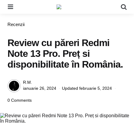
Menu
Se
Categories
Recenzii
Review cu păreri Redmi
Note 13 Pro. Preț si
disponibilitate în România.
Posted
R.M.
ianuarie 26, 2024
Updated
februarie 5, 2024
by
0 Comments