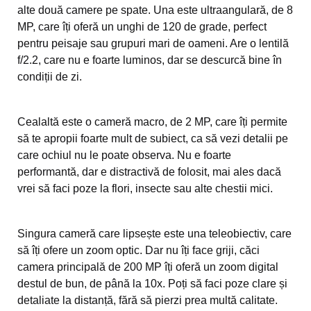
alte două camere pe spate. Una este ultraangulară, de 8
MP, care îți oferă un unghi de 120 de grade, perfect
pentru peisaje sau grupuri mari de oameni. Are o lentilă
f/2.2, care nu e foarte luminos, dar se descurcă bine în
condiții de zi.
Cealaltă este o cameră macro, de 2 MP, care îți permite
să te apropii foarte mult de subiect, ca să vezi detalii pe
care ochiul nu le poate observa. Nu e foarte
performantă, dar e distractivă de folosit, mai ales dacă
vrei să faci poze la flori, insecte sau alte chestii mici.
Singura cameră care lipsește este una teleobiectiv, care
să îți ofere un zoom optic. Dar nu îți face griji, căci
camera principală de 200 MP îți oferă un zoom digital
destul de bun, de până la 10x. Poți să faci poze clare și
detaliate la distanță, fără să pierzi prea multă calitate.