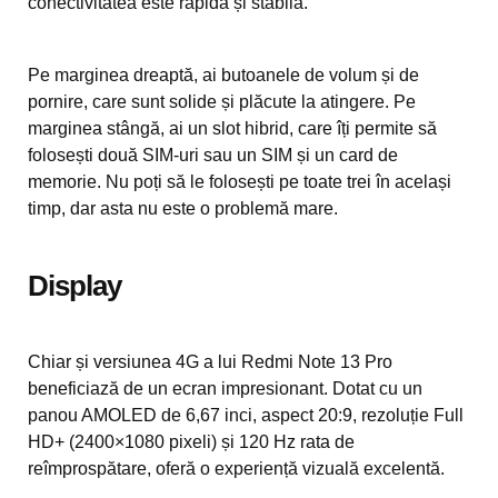
conectivitatea este rapidă și stabilă.
Pe marginea dreaptă, ai butoanele de volum și de
pornire, care sunt solide și plăcute la atingere. Pe
marginea stângă, ai un slot hibrid, care îți permite să
folosești două SIM-uri sau un SIM și un card de
memorie. Nu poți să le folosești pe toate trei în același
timp, dar asta nu este o problemă mare.
Display
Chiar și versiunea 4G a lui Redmi Note 13 Pro
beneficiază de un ecran impresionant. Dotat cu un
panou AMOLED de 6,67 inci, aspect 20:9, rezoluție Full
HD+ (2400×1080 pixeli) și 120 Hz rata de
reîmprospătare, oferă o experiență vizuală excelentă.