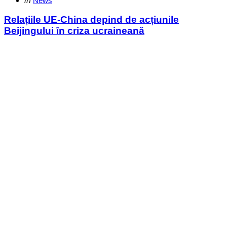
in
News
in
Relațiile UE-China depind de acțiunile
Beijingului în criza ucraineană