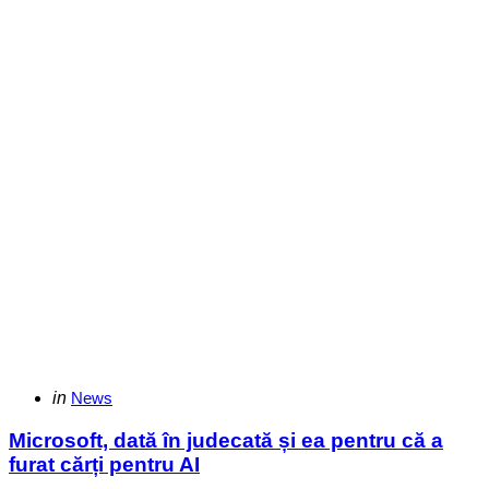
Categories
Posted
in
News
in
Microsoft, dată în judecată și ea pentru că a
furat cărți pentru AI