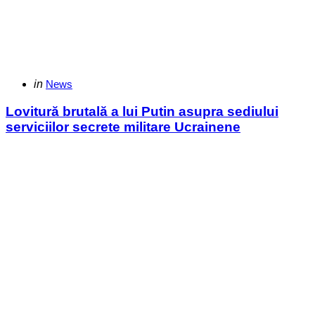
Categories
Posted
in
News
in
Lovitură brutală a lui Putin asupra sediului
serviciilor secrete militare Ucrainene