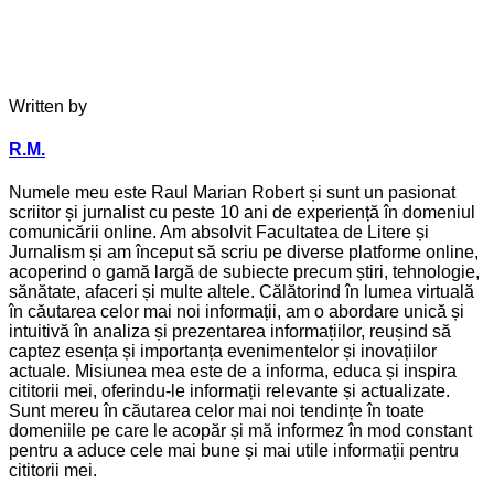
Written by
R.M.
Numele meu este Raul Marian Robert și sunt un pasionat
scriitor și jurnalist cu peste 10 ani de experiență în domeniul
comunicării online. Am absolvit Facultatea de Litere și
Jurnalism și am început să scriu pe diverse platforme online,
acoperind o gamă largă de subiecte precum știri, tehnologie,
sănătate, afaceri și multe altele. Călătorind în lumea virtuală
în căutarea celor mai noi informații, am o abordare unică și
intuitivă în analiza și prezentarea informațiilor, reușind să
captez esența și importanța evenimentelor și inovațiilor
actuale. Misiunea mea este de a informa, educa și inspira
cititorii mei, oferindu-le informații relevante și actualizate.
Sunt mereu în căutarea celor mai noi tendințe în toate
domeniile pe care le acopăr și mă informez în mod constant
pentru a aduce cele mai bune și mai utile informații pentru
cititorii mei.