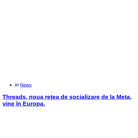
Categories
Posted
in
News
in
Threads, noua rețea de socializare de la Meta,
vine în Europa.