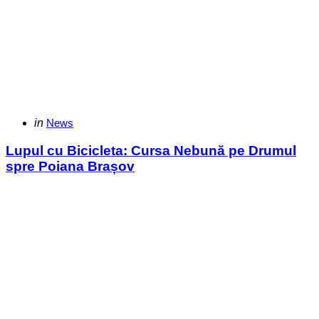
Categories
Posted
in
News
in
Lupul cu Bicicleta: Cursa Nebună pe Drumul
spre Poiana Brașov