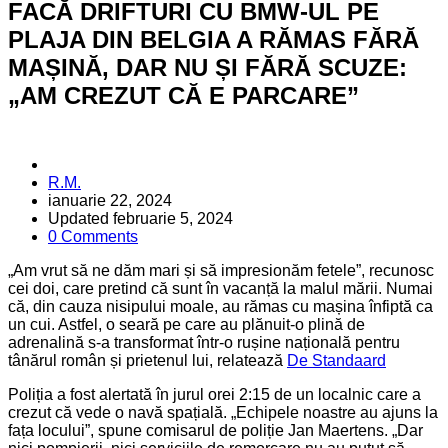
FACĂ DRIFTURI CU BMW-UL PE
PLAJA DIN BELGIA A RĂMAS FĂRĂ
MAȘINĂ, DAR NU ȘI FĂRĂ SCUZE:
„AM CREZUT CĂ E PARCARE”
Posted
R.M.
by
ianuarie 22, 2024
Updated
februarie 5, 2024
0 Comments
„Am vrut să ne dăm mari și să impresionăm fetele”, recunosc
cei doi, care pretind că sunt în vacanță la malul mării. Numai
că, din cauza nisipului moale, au rămas cu mașina înfiptă ca
un cui. Astfel, o seară pe care au plănuit-o plină de
adrenalină s-a transformat într-o rușine națională pentru
tânărul român și prietenul lui, relatează
De Standaard
Poliția a fost alertată în jurul orei 2:15 de un localnic care a
crezut că vede o navă spațială. „Echipele noastre au ajuns la
fața locului”, spune comisarul de poliție Jan Maertens. „Dar