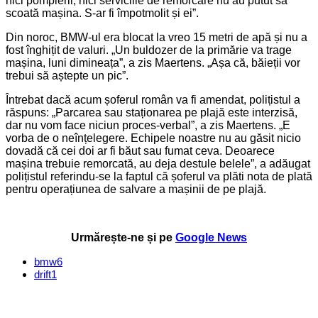
nici pompierii, nici serviciile de remorcare nu au putut să
scoată mașina. S-ar fi împotmolit și ei”.
Din noroc, BMW-ul era blocat la vreo 15 metri de apă și nu a
fost înghițit de valuri. „Un buldozer de la primărie va trage
mașina, luni dimineața”, a zis Maertens. „Așa că, băieții vor
trebui să aștepte un pic”.
Întrebat dacă acum șoferul român va fi amendat, polițistul a
răspuns: „Parcarea sau staționarea pe plajă este interzisă,
dar nu vom face niciun proces-verbal”, a zis Maertens. „E
vorba de o neînțelegere. Echipele noastre nu au găsit nicio
dovadă că cei doi ar fi băut sau fumat ceva. Deoarece
mașina trebuie remorcată, au deja destule belele”, a adăugat
polițistul referindu-se la faptul că șoferul va plăti nota de plată
pentru operațiunea de salvare a mașinii de pe plajă.
Urmărește-ne și pe
Google News
bmw
6
drift
1