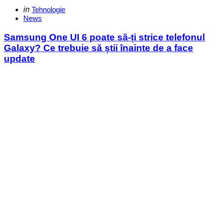
Categories
Posted
in
Tehnologie
in
News
Samsung One UI 6 poate să-ți strice telefonul
Galaxy? Ce trebuie să știi înainte de a face
update