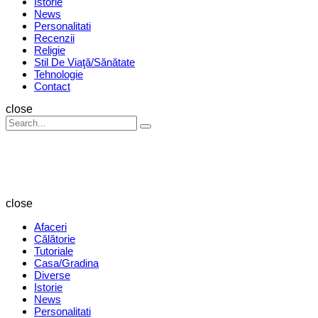
Istorie
News
Personalitati
Recenzii
Religie
Stil De Viaţă/Sănătate
Tehnologie
Contact
Search
close
Search
Search
for:
Revista
Magazin
close
Afaceri
Călătorie
Tutoriale
Casa/Gradina
Diverse
Istorie
News
Personalitati