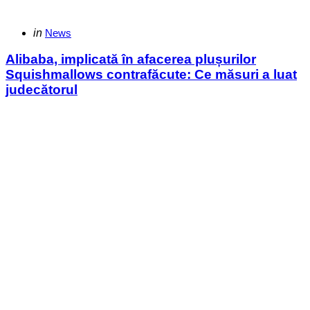
Categories
Posted
in
News
in
Alibaba, implicată în afacerea plușurilor
Squishmallows contrafăcute: Ce măsuri a luat
judecătorul