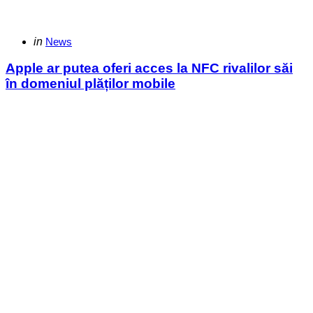
Categories
Posted
in
News
in
Apple ar putea oferi acces la NFC rivalilor săi
în domeniul plăților mobile