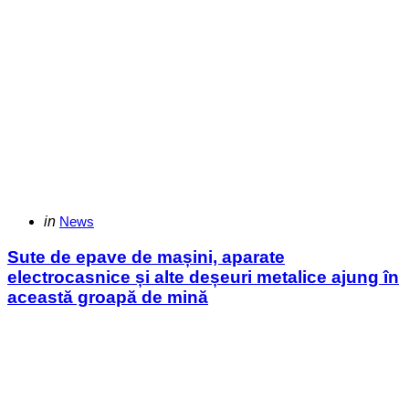
Categories
Posted
in
News
in
Sute de epave de mașini, aparate
electrocasnice și alte deșeuri metalice ajung în
această groapă de mină