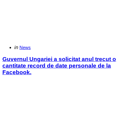
Categories
Posted
in
News
in
Guvernul Ungariei a solicitat anul trecut o
cantitate record de date personale de la
Facebook.