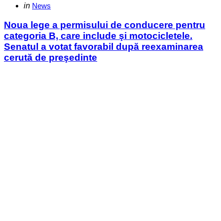
Categories
Posted
in
News
in
Noua lege a permisului de conducere pentru
categoria B, care include şi motocicletele.
Senatul a votat favorabil după reexaminarea
cerută de preşedinte