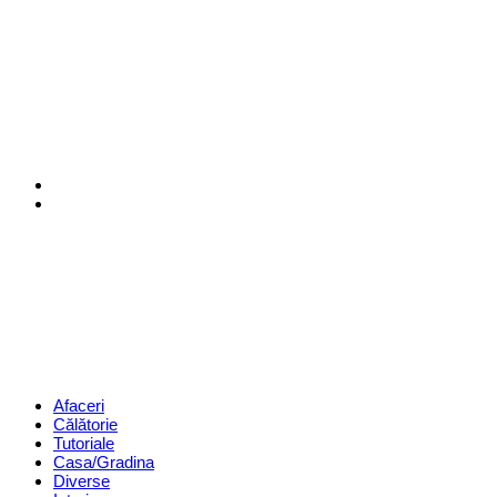
Menu
Search
Revista
Magazin
Menu
Afaceri
Călătorie
Tutoriale
Casa/Gradina
Diverse