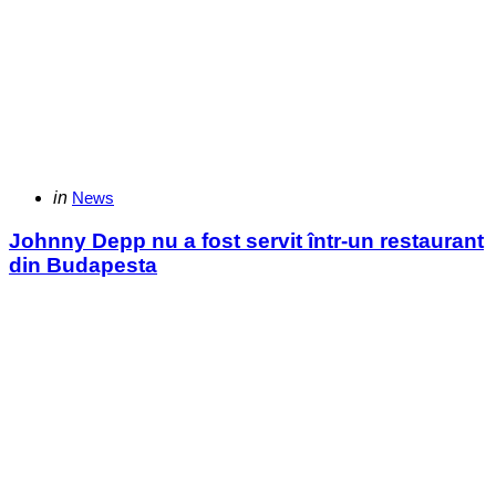
Categories
Posted
in
News
in
Johnny Depp nu a fost servit într-un restaurant
din Budapesta