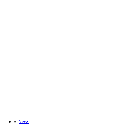
Categories
Posted
in
News
in