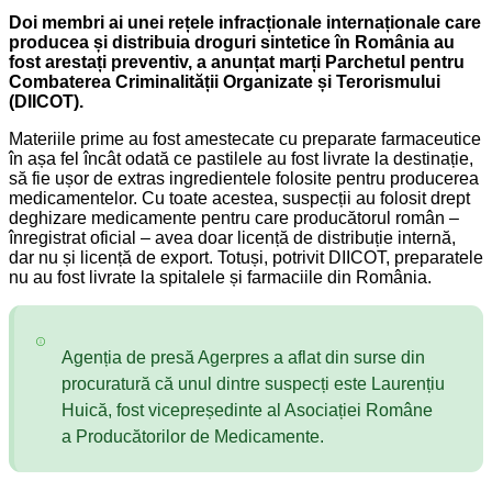
Doi membri ai unei rețele infracționale internaționale care
producea și distribuia droguri sintetice în România au
fost arestați preventiv, a anunțat marți Parchetul pentru
Combaterea Criminalității Organizate și Terorismului
(DIICOT).
Materiile prime au fost amestecate cu preparate farmaceutice
în așa fel încât odată ce pastilele au fost livrate la destinație,
să fie ușor de extras ingredientele folosite pentru producerea
medicamentelor. Cu toate acestea, suspecții au folosit drept
deghizare medicamente pentru care producătorul român –
înregistrat oficial – avea doar licență de distribuție internă,
dar nu și licență de export. Totuși, potrivit DIICOT, preparatele
nu au fost livrate la spitalele și farmaciile din România.
Agenția de presă Agerpres a aflat din surse din
procuratură că unul dintre suspecți este Laurențiu
Huică, fost vicepreședinte al Asociației Române
a Producătorilor de Medicamente.