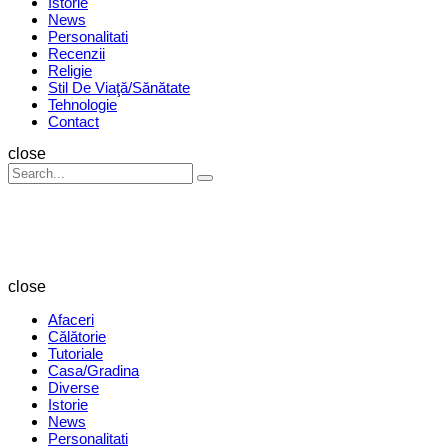
Istorie
News
Personalitati
Recenzii
Religie
Stil De Viaţă/Sănătate
Tehnologie
Contact
Search
close
Search
Search
for:
Revista
Magazin
close
Afaceri
Călătorie
Tutoriale
Casa/Gradina
Diverse
Istorie
News
Personalitati