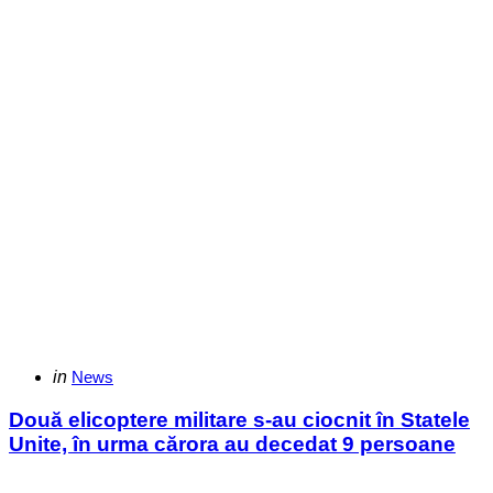
Categories
Posted
in
News
in
Două elicoptere militare s-au ciocnit în Statele
Unite, în urma cărora au decedat 9 persoane