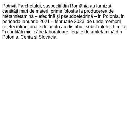
Potrivit Parchetului, suspecții din România au furnizat
cantități mari de materii prime folosite la producerea de
metamfetamină – efedrină și pseudoefedrină – în Polonia, în
perioada ianuarie 2021 – februarie 2023, de unde membrii
rețelei infracționale de acolo au distribuit substanțele chimice
în cantități mici către laboratoare ilegale de amfetamină din
Polonia, Cehia și Slovacia.