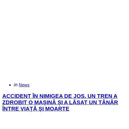
Categories
Posted
in
News
in
ACCIDENT ÎN NIMIGEA DE JOS. UN TREN A
ZDROBIT O MAȘINĂ ȘI A LĂSAT UN TÂNĂR
ÎNTRE VIAȚĂ ȘI MOARTE