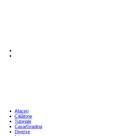
Menu
Search
Revista
Magazin
Menu
Afaceri
Călătorie
Tutoriale
Casa/Gradina
Diverse