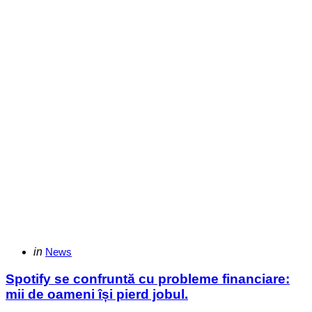
Categories
Posted
in
News
in
Spotify se confruntă cu probleme financiare:
mii de oameni își pierd jobul.