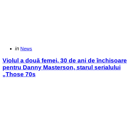
Categories
Posted
in
News
in
Violul a două femei, 30 de ani de închisoare
pentru Danny Masterson, starul serialului
„Those 70s