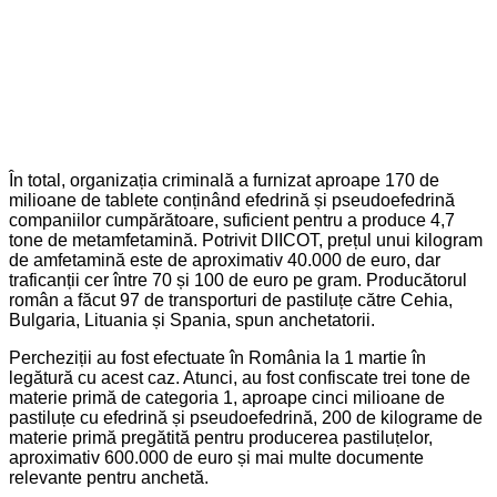
În total, organizația criminală a furnizat aproape 170 de
milioane de tablete conținând efedrină și pseudoefedrină
companiilor cumpărătoare, suficient pentru a produce 4,7
tone de metamfetamină. Potrivit DIICOT, prețul unui kilogram
de amfetamină este de aproximativ 40.000 de euro, dar
traficanții cer între 70 și 100 de euro pe gram. Producătorul
român a făcut 97 de transporturi de pastiluțe către Cehia,
Bulgaria, Lituania și Spania, spun anchetatorii.
Percheziții au fost efectuate în România la 1 martie în
legătură cu acest caz. Atunci, au fost confiscate trei tone de
materie primă de categoria 1, aproape cinci milioane de
pastiluțe cu efedrină și pseudoefedrină, 200 de kilograme de
materie primă pregătită pentru producerea pastiluțelor,
aproximativ 600.000 de euro și mai multe documente
relevante pentru anchetă.