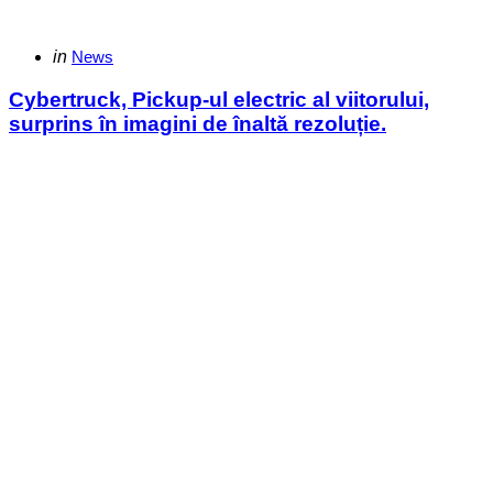
Categories
Posted
in
News
in
Cybertruck, Pickup-ul electric al viitorului,
surprins în imagini de înaltă rezoluție.