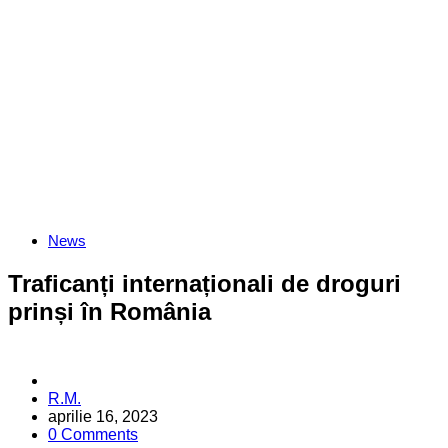
Categories
News
Traficanți internaționali de droguri
prinși în România
Posted
R.M.
by
aprilie 16, 2023
0 Comments