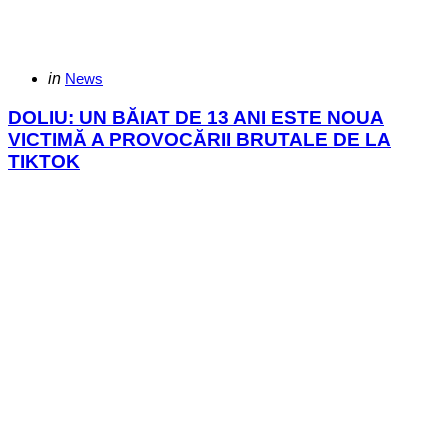
Categories
Posted
in
News
in
DOLIU: UN BĂIAT DE 13 ANI ESTE NOUA
VICTIMĂ A PROVOCĂRII BRUTALE DE LA
TIKTOK