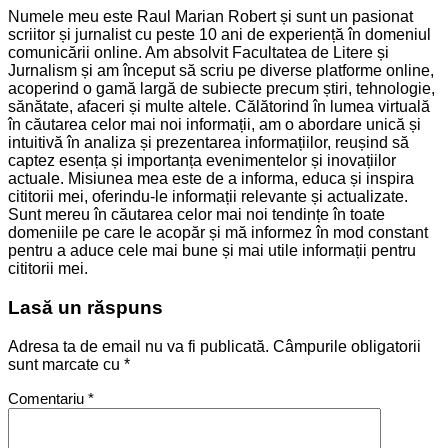
Numele meu este Raul Marian Robert și sunt un pasionat
scriitor și jurnalist cu peste 10 ani de experiență în domeniul
comunicării online. Am absolvit Facultatea de Litere și
Jurnalism și am început să scriu pe diverse platforme online,
acoperind o gamă largă de subiecte precum știri, tehnologie,
sănătate, afaceri și multe altele. Călătorind în lumea virtuală
în căutarea celor mai noi informații, am o abordare unică și
intuitivă în analiza și prezentarea informațiilor, reușind să
captez esența și importanța evenimentelor și inovațiilor
actuale. Misiunea mea este de a informa, educa și inspira
cititorii mei, oferindu-le informații relevante și actualizate.
Sunt mereu în căutarea celor mai noi tendințe în toate
domeniile pe care le acopăr și mă informez în mod constant
pentru a aduce cele mai bune și mai utile informații pentru
cititorii mei.
Lasă un răspuns
Adresa ta de email nu va fi publicată.
Câmpurile obligatorii
sunt marcate cu
*
Comentariu
*