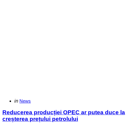
Categories
Posted
in
News
in
Reducerea producției OPEC ar putea duce la
creșterea prețului petrolului