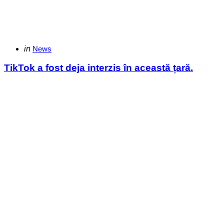
Categories
Posted
in
News
in
TikTok a fost deja interzis în această țară.