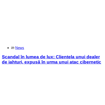
Categories
Posted
in
News
in
Scandal în lumea de lux: Clientela unui dealer
de iahturi, expusă în urma unui atac cibernetic