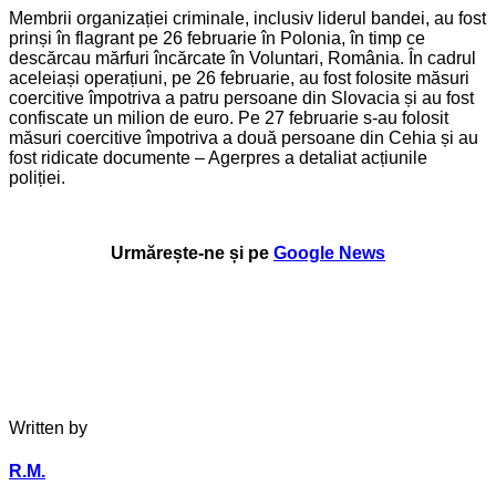
Membrii organizației criminale, inclusiv liderul bandei, au fost
prinși în flagrant pe 26 februarie în Polonia, în timp ce
descărcau mărfuri încărcate în Voluntari, România. În cadrul
aceleiași operațiuni, pe 26 februarie, au fost folosite măsuri
coercitive împotriva a patru persoane din Slovacia și au fost
confiscate un milion de euro. Pe 27 februarie s-au folosit
măsuri coercitive împotriva a două persoane din Cehia și au
fost ridicate documente – Agerpres a detaliat acțiunile
poliției.
Urmărește-ne și pe
Google News
Written by
R.M.