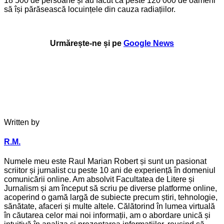
18 500 de persoane și au făcut ca peste 120 000 de oameni
să își părăsească locuințele din cauza radiațiilor.
Urmărește-ne și pe
Google News
Written by
R.M.
Numele meu este Raul Marian Robert și sunt un pasionat
scriitor și jurnalist cu peste 10 ani de experiență în domeniul
comunicării online. Am absolvit Facultatea de Litere și
Jurnalism și am început să scriu pe diverse platforme online,
acoperind o gamă largă de subiecte precum știri, tehnologie,
sănătate, afaceri și multe altele. Călătorind în lumea virtuală
în căutarea celor mai noi informații, am o abordare unică și