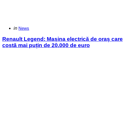
Categories
Posted
in
News
in
Renault Legend: Mașina electrică de oraș care
costă mai puțin de 20.000 de euro