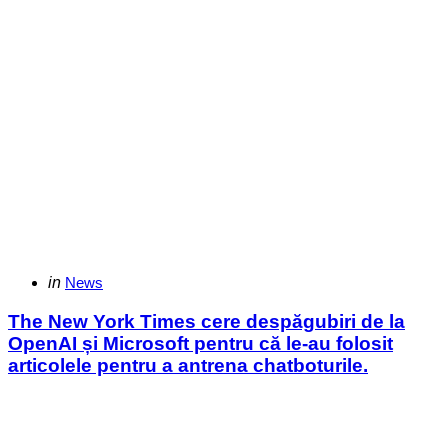
Categories
Posted
in
News
in
The New York Times cere despăgubiri de la
OpenAI și Microsoft pentru că le-au folosit
articolele pentru a antrena chatboturile.