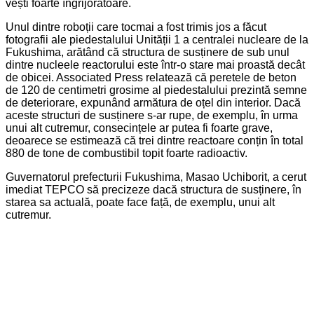
vești foarte îngrijorătoare.
Unul dintre roboții care tocmai a fost trimis jos a făcut
fotografii ale piedestalului Unității 1 a centralei nucleare de la
Fukushima, arătând că structura de susținere de sub unul
dintre nucleele reactorului este într-o stare mai proastă decât
de obicei. Associated Press relatează că peretele de beton
de 120 de centimetri grosime al piedestalului prezintă semne
de deteriorare, expunând armătura de oțel din interior. Dacă
aceste structuri de susținere s-ar rupe, de exemplu, în urma
unui alt cutremur, consecințele ar putea fi foarte grave,
deoarece se estimează că trei dintre reactoare conțin în total
880 de tone de combustibil topit foarte radioactiv.
Guvernatorul prefecturii Fukushima, Masao Uchiborit, a cerut
imediat TEPCO să precizeze dacă structura de susținere, în
starea sa actuală, poate face față, de exemplu, unui alt
cutremur.