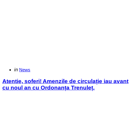
Categories
Posted
in
News
in
Atentie, soferi! Amenzile de circulație iau avant
cu noul an cu Ordonanța Trenuleț.