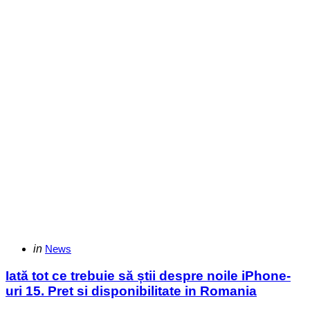
Categories
Posted
in
News
in
Iată tot ce trebuie să știi despre noile iPhone-
uri 15. Pret si disponibilitate in Romania