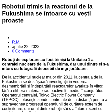
Robotul trimis la reactorul de la
Fukushima se întoarce cu vești
proaste
Posted
R.M.
by
aprilie 22, 2023
0 Comments
Roboți de explorare au fost trimiși la Unitatea 1 a
centralei nucleare de la Fukushima, dar unul dintre ei s-a
întors cu fotografii deosebit de îngrijorătoare.
De la accidentul nuclear major din 2011, la centrala de la
Fukushima se desfășoară investigații în vederea
dezmembrării și îndepărtării reactoarelor avariate în viitor,
fără a elibera materiale radioactive în mediul înconjurător.
Operatorul centralei, Tokyo Electric Power Company
(TEPCO), folosește sonde controlate de la distanță pentru a
supraveghea progresul operațiunii de curățare extrem de
costisitoare, dar unul dintre roboții săi s-a întors recent cu