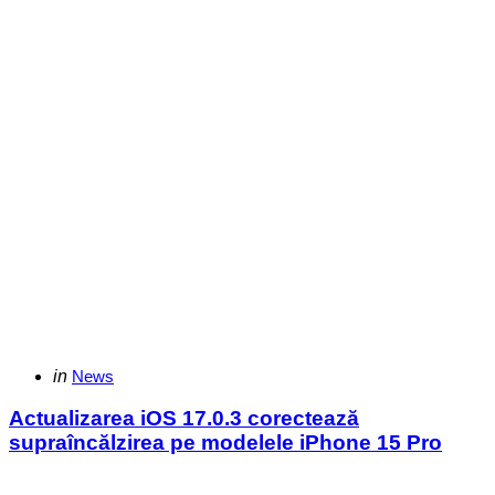
Categories
Posted
in
News
in
Actualizarea iOS 17.0.3 corectează
supraîncălzirea pe modelele iPhone 15 Pro