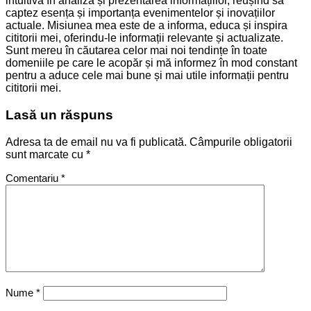
intuitivă în analiza și prezentarea informațiilor, reușind să
captez esența și importanța evenimentelor și inovațiilor
actuale. Misiunea mea este de a informa, educa și inspira
cititorii mei, oferindu-le informații relevante și actualizate.
Sunt mereu în căutarea celor mai noi tendințe în toate
domeniile pe care le acopăr și mă informez în mod constant
pentru a aduce cele mai bune și mai utile informații pentru
cititorii mei.
Lasă un răspuns
Adresa ta de email nu va fi publicată.
Câmpurile obligatorii
sunt marcate cu
*
Comentariu
*
Nume
*