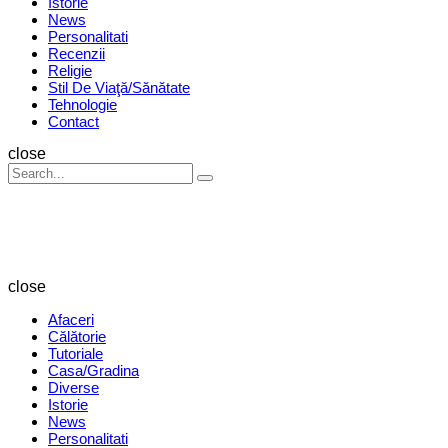
Istorie
News
Personalitati
Recenzii
Religie
Stil De Viaţă/Sănătate
Tehnologie
Contact
Search
close
Search
Search
for:
Revista
Magazin
close
Afaceri
Călătorie
Tutoriale
Casa/Gradina
Diverse
Istorie
News
Personalitati