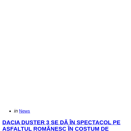
Categories
Posted
in
News
in
DACIA DUSTER 3 SE DĂ ÎN SPECTACOL PE
ASFALTUL ROMÂNESC ÎN COSTUM DE