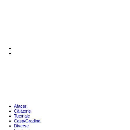
Menu
Search
Revista
Magazin
Menu
Afaceri
Călătorie
Tutoriale
Casa/Gradina
Diverse